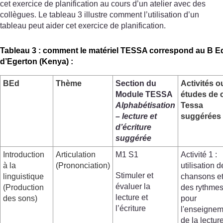
cet exercice de planification au cours d’un atelier avec des
collègues. Le tableau 3 illustre comment l’utilisation d’un
tableau peut aider cet exercice de planification.
Tableau 3 : comment le matériel TESSA correspond au B Ed 
d’Egerton (Kenya) :
BEd
Thème
Section du
Activités o
Module TESSA
études de 
Alphabétisation
Tessa
– lecture et
suggérées
d’écriture
suggérée
Introduction
Articulation
M1 S1
Activité 1 :
à la
(Prononciation)
utilisation d
Stimuler et
linguistique
chansons e
évaluer la
(Production
des rythme
lecture et
des sons)
pour
l’écriture
l'enseignem
de la lectur