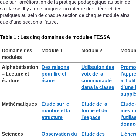
que sur l'amélioration de la pratique pédagogique au sein de
sa classe. Il y a une progression interne des idées et des
pratiques au sein de chaque section de chaque module ainsi
que d’une section à l’autre.
Table 1 : Les cinq domaines de modules TESSA
Domaine des
Module 1
Module 2
Modul
modules
Alphabétisation
Des raisons
Utilisation des
Promo
– Lecture et
pour lire et
voix de la
l’appr
écriture
écrire
communauté
et l’uti
dans la classe
d’une 
supplé
Mathématiques
Étude sur le
Étude de la
Étude
nombre et la
forme et de
mesure
structure
l’espace
l’utili
donné
Sciences
Observation du
Étude des
L’énerg