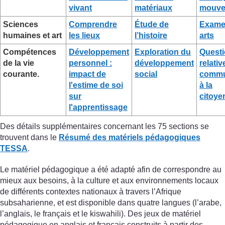
vivant
matériaux
mouve
Sciences
Comprendre
Étude de
Exame
humaines et art
les lieux
l’histoire
arts
Compétences
Développement
Exploration du
Quest
de la vie
personnel :
développement
relativ
courante.
impact de
social
commu
l'estime de soi
à la
sur
citoye
l'apprentissage
Des détails supplémentaires concernant les 75 sections se
trouvent dans le
Résumé des matériels pédagogiques
TESSA
.
Le matériel pédagogique a été adapté afin de correspondre au
mieux aux besoins, à la culture et aux environnements locaux
de différents contextes nationaux à travers l’Afrique
subsaharienne, et est disponible dans quatre langues (l’arabe,
l’anglais, le français et le kiswahili). Des jeux de matériel
pédagogique en anglais et français construits à partir des