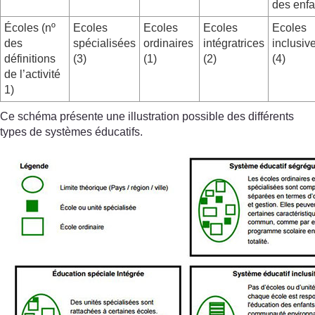
des enfa
Écoles (nº
Ecoles
Ecoles
Ecoles
Ecoles
des
spécialisées
ordinaires
intégratrices
inclusiv
définitions
(3)
(1)
(2)
(4)
de l’activité
1)
Ce schéma présente une illustration possible des différents
types de systèmes éducatifs.