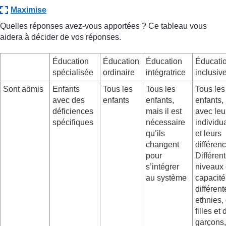
Maximise
Quelles réponses avez-vous apportées ? Ce tableau vous
aidera à décider de vos réponses.
Éducation
Éducation
Éducation
Éducati
spécialisée
ordinaire
intégratrice
inclusiv
Sont admis
Enfants
Tous les
Tous les
Tous les
avec des
enfants
enfants,
enfants,
déficiences
mais il est
avec leu
spécifiques
nécessaire
individua
qu’ils
et leurs
changent
différen
pour
Différen
s’intégrer
niveaux
au système
capacité
différent
ethnies,
filles et
garçons,