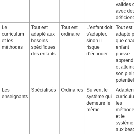
valides 
avec de
déficien
Le
Tout est
Tout est
L’enfant doit
Tout est
curriculum
adapté aux
ordinaire
s’adapter,
adapté 
et les
besoins
sinon il
que cha
méthodes
spécifiques
risque
enfant
des enfants
d’échouer
puisse
apprend
et attein
son plei
potentiel
Les
Spécialisés
Ordinaires
Suivent le
Adaptent
enseignants
système qui
curricul
demeure le
les
même
méthod
et le
système
aux bes