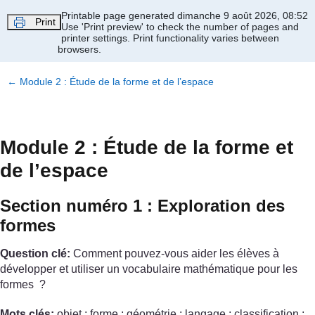
Passer au contenu principal
Printable page generated dimanche 9 août 2026, 08:52
Print
Use 'Print preview' to check the number of pages and
printer settings.
Print functionality varies between
browsers.
←
Module 2 : Étude de la forme et de l’espace
Module 2 : Étude de la forme et
de l’espace
Section numéro 1 : Exploration des
formes
Question clé:
Comment pouvez-vous aider les élèves à
développer et utiliser un vocabulaire mathématique pour les
formes ?
Mots clés:
objet ; forme ; géométrie ; langage ; classification ;