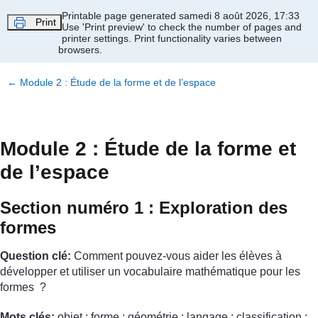
Passer au contenu principal
Printable page generated samedi 8 août 2026, 17:33
Print
Use 'Print preview' to check the number of pages and
printer settings.
Print functionality varies between
browsers.
←
Module 2 : Étude de la forme et de l’espace
Module 2 : Étude de la forme et
de l’espace
Section numéro 1 : Exploration des
formes
Question clé:
Comment pouvez-vous aider les élèves à
développer et utiliser un vocabulaire mathématique pour les
formes ?
Mots clés:
objet ; forme ; géométrie ; langage ; classification ;