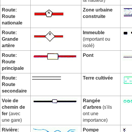
la hauteur)
Route:
Zone urbaine
Route
construite
nationale
Route:
Immeuble
Grande
(important ou
artère
isolé)
Route:
Pont
Route
principale
Route:
Terre cultivée
Route
secondaire
Voie de
Rangée
chemin de
d'arbres
(s'ils
fer
(avec
ont une
une gare)
importance)
Rivière:
Pompe