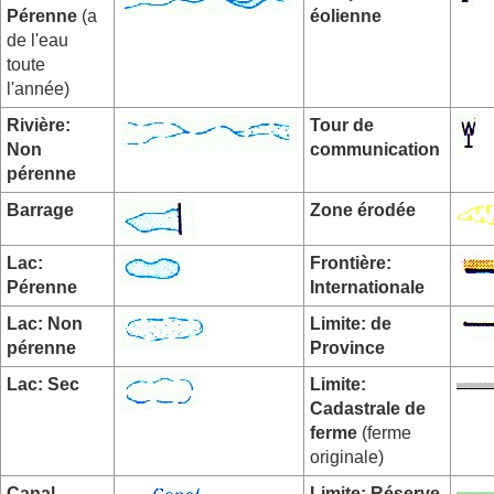
Pérenne
(a
éolienne
de l'eau
toute
l'année)
Rivière:
Tour de
Non
communication
pérenne
Barrage
Zone érodée
Lac:
Frontière:
Pérenne
Internationale
Lac: Non
Limite: de
pérenne
Province
Lac: Sec
Limite:
Cadastrale de
ferme
(ferme
originale)
Canal
Limite: Réserve