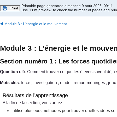
Passer au contenu principal
Printable page generated dimanche 9 août 2026, 09:11
Print
Use 'Print preview' to check the number of pages and print
◀︎
Module 3 : L’énergie et le mouvement
Module 3 : L’énergie et le mouve
Section numéro 1 : Les forces quotid
Question clé:
Comment trouver ce que les élèves savent déjà su
Mots clés:
force ; investigation ; étude ; remue-méninges ; jeux 
Résultats de l’apprentissage
A la fin de la section, vous aurez :
utilisé plusieurs méthodes pour trouver quelles idées se f