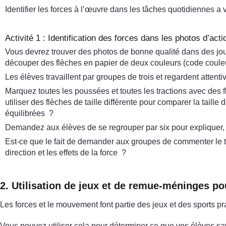
Identifier les forces à l’œuvre dans les tâches quotidiennes a 
Activité 1 : Identification des forces dans les photos d’acti
Vous devrez trouver des photos de bonne qualité dans des jou
découper des flèches en papier de deux couleurs (code couleur p
Les élèves travaillent par groupes de trois et regardent atten
Marquez toutes les poussées et toutes les tractions avec des fl
utiliser des flèches de taille différente pour comparer la taill
équilibrées ?
Demandez aux élèves de se regrouper par six pour expliquer, vér
Est-ce que le fait de demander aux groupes de commenter le tr
direction et les effets de la force ?
2. Utilisation de jeux et de remue-méninges po
Les forces et le mouvement font partie des jeux et des sports pr
Vous pouvez utiliser cela pour déterminer ce que vos élèves sa