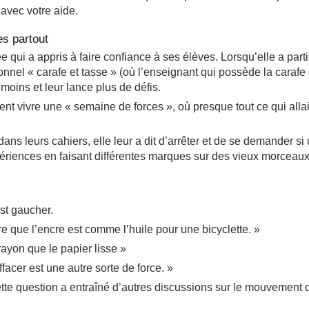
 avec votre aide.
es partout
i a appris à faire confiance à ses élèves. Lorsqu’elle a parti
nel « carafe et tasse » (où l’enseignant qui possède la carafe du
moins et leur lance plus de défis.
llaient vivre une « semaine de forces », où presque tout ce qui all
e dans leurs cahiers, elle leur a dit d’arrêter et de se demander s
riences en faisant différentes marques sur des vieux morceaux d
est gaucher.
tre que l’encre est comme l’huile pour une bicyclette. »
ayon que le papier lisse »
acer est une autre sorte de force. »
e question a entraîné d’autres discussions sur le mouvement de 