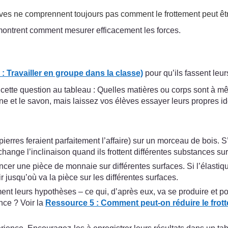
 élèves ne comprennent toujours pas comment le frottement peut êt
ontrent comment mesurer efficacement les forces.
: Travailler en groupe dans la classe)
pour qu’ils fassent leu
 cette question au tableau : Quelles matières ou corps sont à 
rine et le savon, mais laissez vos élèves essayer leurs propres id
rres feraient parfaitement l’affaire) sur un morceau de bois. S’i
change l’inclinaison quand ils frottent différentes substances sur
ncer une pièce de monnaie sur différentes surfaces. Si l’élastiq
jusqu’où va la pièce sur les différentes surfaces.
ment leurs hypothèses – ce qui, d’après eux, va se produire et 
nce ? Voir la
Ressource 5 : Comment peut-on réduire le frot