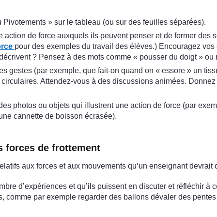
 Pivotements » sur le tableau (ou sur des feuilles séparées).
 action de force auxquels ils peuvent penser et de former des s
orce
pour des exemples du travail des élèves.) Encouragez vos él
s décrivent ? Pensez à des mots comme « pousser du doigt » ou 
s gestes (par exemple, que fait-on quand on « essore » un tissu 
irculaires. Attendez-vous à des discussions animées. Donnez à 
s photos ou objets qui illustrent une action de force (par exemp
r une cannette de boisson écrasée).
s forces de frottement
elatifs aux forces et aux mouvements qu’un enseignant devrait 
mbre d’expériences et qu’ils puissent en discuter et réfléchir à c
s, comme par exemple regarder des ballons dévaler des pentes s