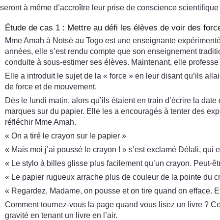
seront à même d’accroître leur prise de conscience scientifique
Étude de cas 1 : Mettre au défi les élèves de voir des forc
Mme Amah à Notsè au Togo est une enseignante expérimentée qu
années, elle s’est rendu compte que son enseignement tradition
conduite à sous-estimer ses élèves. Maintenant, elle professe 
Elle a introduit le sujet de la « force » en leur disant qu’ils a
de force et de mouvement.
Dès le lundi matin, alors qu’ils étaient en train d’écrire la dat
marques sur du papier. Elle les a encouragés à tenter des expé
réfléchir Mme Amah.
« On a tiré le crayon sur le papier »
« Mais moi j’ai poussé le crayon ! » s’est exclamé Délali, qui 
« Le stylo à billes glisse plus facilement qu’un crayon. Peut-ê
« Le papier rugueux arrache plus de couleur de la pointe du cr
« Regardez, Madame, on pousse et on tire quand on efface. Eff
Comment tournez-vous la page quand vous lisez un livre ? Cett
gravité en tenant un livre en l’air.