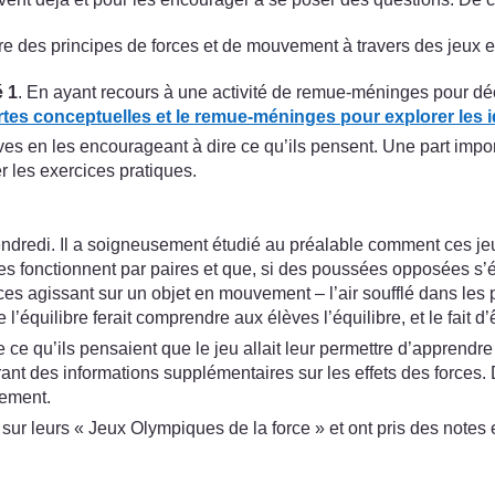
 des principes de forces et de mouvement à travers des jeux e
é 1
. En ayant recours à une activité de remue-méninges pour décri
artes conceptuelles et le remue-méninges pour explorer les i
ves en les encourageant à dire ce qu’ils pensent. Une part impor
r les exercices pratiques.
ndredi. Il a soigneusement étudié au préalable comment ces jeux 
 fonctionnent par paires et que, si des poussées opposées s’équ
s forces agissant sur un objet en mouvement – l’air soufflé dans l
’équilibre ferait comprendre aux élèves l’équilibre, et le fait d’
 qu’ils pensaient que le jeu allait leur permettre d’apprendre s
frant des informations supplémentaires sur les effets des forces
tement.
sur leurs « Jeux Olympiques de la force » et ont pris des notes et 