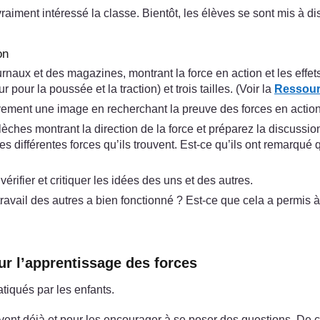
vraiment intéressé la classe. Bientôt, les élèves se sont mis à d
on
rnaux et des magazines, montrant la force en action et les effe
our la poussée et la traction) et trois tailles. (Voir la
Ressourc
tivement une image en recherchant la preuve des forces en action
èches montrant la direction de la force et préparez la discussio
e des différentes forces qu’ils trouvent. Est-ce qu’ils ont remarq
ifier et critiquer les idées des uns et des autres.
avail des autres a bien fonctionné ? Est-ce que cela a permis 
ur l’apprentissage des forces
atiqués par les enfants.
vent déjà et pour les encourager à se poser des questions. De c