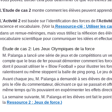
L’
Etude de cas 2
montre comment les élèves peuvent apprendre
L’
Activité 2
est basée sur l’identification des forces de
l’Activit
science et vocabulaire. (Voir la
Ressource-clé : Utiliser les c
dans un remue-méninges, mais vous titillez la réflexion des élè
vocabulaire scientifique pour communiquer les idées et effectue
Étude de cas 2: Les Jeux Olympiques de la force
M. Palanga a lancé une série de jeux et de compétitions un ve
compte que le bras de fer pouvait démontrer comment les forces
dont il pouvait utiliser le « Blow Football » pour illustrer le
ralentissent ou même stoppent la balle de ping pong. Le jeu de l
Avant chaque jeu, M. Palanga a demandé à ses élèves de dire ce
pris le rôle du commentateur, décrivant ce qui se passait et of
même temps qu’ils pouvaient en expérimenter les effets direc
La semaine suivante, M. Palanga et les élèves ont fait le point 
la
Ressource 2 : Jeux de force.)