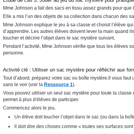
Étude de cas 3: Jouer au jeu du sac mystère pour pratique
Mme Johnson a fait des sacs en tissu assez grands pour que la
Elle a mis l’un des objets de sa collection dans chacun des s
Mme Johnson explique le jeu à sa classe et choisit l’élève qui va
d’apprendre. Les autres élèves doivent lever la main quand ils
toucher et décrire l’objet dans le sac mystère suivant.
Pendant l’activité, Mme Johnson vérifie que tous les élèves son
personne.
Activité clé : Utiliser un sac mystère pour réfléchir aux fo
Tout d’abord, préparez votre sac ou boîte mystère.Il vous faut 
sans le voir (voir la
Ressource 1
).
Vous pouvez utiliser un seul sac mystère pour toute la classe
permet à plus d'élèves de participer.
Commencez alors le jeu.
Un élève doit toucher l’objet dans le sac (ou dans la boît
ll doit dire des choses comme « toutes ses surfaces sont pl