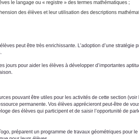
lèves le langage ou « registre » des termes mathématiques ;
réhension des élèves et leur utilisation des descriptions mathé
lèves peut être très enrichissante. L’adoption d’une stratégie pr
.
 les jours pour aider les élèves à développer d’importantes apti
raison.
s pouvant être utiles pour les activités de cette section (voir
essource permanente. Vos élèves apprécieront peut-être de vous
éloge des élèves qui participent et de saisir l’opportunité de parl
go, préparent un programme de travaux géométriques pour le tri
que pour leurs élèves.