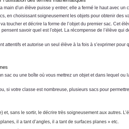
r l’utilisation des termes mathématiques
 main d'un élève puisse y entrer; elle a fermé le haut avec un 
acs, en choisissant soigneusement les objets pour obtenir des va
 toucher et décrire la forme de l’objet du premier sac. Cet élève 
 pensent savoir quel est l'objet. La récompense de l’élève qui d
t attentifs et autorise un seul élève à la fois à s’exprimer pour 
rmes
un sac ou une boîte où vous mettrez un objet et dans lequel ou l
 ou, si votre classe est nombreuse, plusieurs sacs pour permett
e) et, sans le sortir, le décrire très soigneusement aux autres. L
anes, il a tant d’angles, il a tant de surfaces planes » etc.