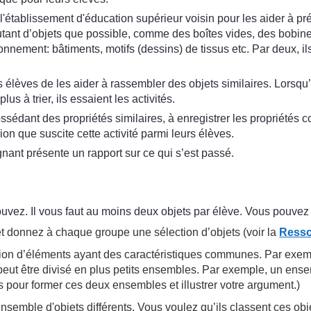
 l'établissement d'éducation supérieur voisin pour les aider à 
utant d’objets que possible, comme des boîtes vides, des bobines
nement: bâtiments, motifs (dessins) de tissus etc. Par deux, ils 
élèves de les aider à rassembler des objets similaires. Lorsqu’i
s à trier, ils essaient les activités.
sédant des propriétés similaires, à enregistrer les propriétés c
xion que suscite cette activité parmi leurs élèves.
ant présente un rapport sur ce qui s’est passé.
uvez. Il vous faut au moins deux objets par élève. Vous pouvez 
et donnez à chaque groupe une sélection d’objets (voir la
Resso
ion d’éléments ayant des caractéristiques communes. Par exemp
t être divisé en plus petits ensembles. Par exemple, un ensemb
pour former ces deux ensembles et illustrer votre argument.)
semble d'objets différents. Vous voulez qu’ils classent ces obje