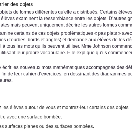
rier des objets
ts de formes différentes qu'elle a distribués. Certains élèves dé
s élèves examinent la ressemblance entre les objets. D’autres gro
plates mais peuvent uniquement décrire les autres formes comme
amine certains de ces objets problématiques « pas plats » avec
ues (courbes, bords et angles) et demande aux élèves de les décr
pel à tous les mots qu’ils peuvent utiliser, Mme Johnson commenc
utilisant leur propre vocabulaire. Elle explique qu’ils commen
 y écrit les nouveaux mots mathématiques accompagnés des défi
fin de leur cahier d’exercices, en dessinant des diagrammes pour
eures.
 les élèves autour de vous et montrez-leur certains des objets.
utre avec une surface bombée.
des surfaces planes ou des surfaces bombées.