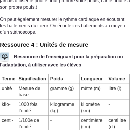
jamais utiliser le pouce pour prendre votre pouls, car le pouce a
son propre pouls.)
On peut également mesurer le rythme cardiaque en écoutant
les battements du cœur. On écoute ces battements au moyen
d’un stéthoscope.
Ressource 4 : Unités de mesure
Ressource de l’enseignant pour la préparation ou
l’adaptation, à utiliser avec les élèves
Terme
Signification
Poids
Longueur
Volume
unité
Mesure de
gramme (g)
mètre (m)
litre (l)
base
kilo-
1000 fois
kilogramme
kilomètre
-
l’unité
(kg)
(km)
centi-
1/100e de
-
centimètre
centilitre
l’unité
(cm)
(cl)