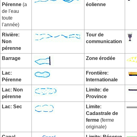
Pérenne
(a
éolienne
de l'eau
toute
l'année)
Rivière:
Tour de
Non
communication
pérenne
Barrage
Zone érodée
Lac:
Frontière:
Pérenne
Internationale
Lac: Non
Limite: de
pérenne
Province
Lac: Sec
Limite:
Cadastrale de
ferme
(ferme
originale)
Canal
Limite: Réserve