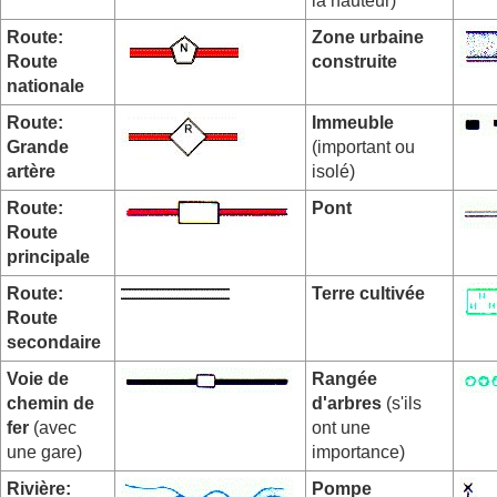
la hauteur)
Route:
Zone urbaine
Route
construite
nationale
Route:
Immeuble
Grande
(important ou
artère
isolé)
Route:
Pont
Route
principale
Route:
Terre cultivée
Route
secondaire
Voie de
Rangée
chemin de
d'arbres
(s'ils
fer
(avec
ont une
une gare)
importance)
Rivière:
Pompe