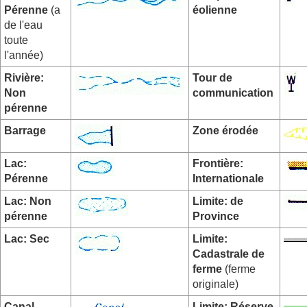
Pérenne
(a
éolienne
de l'eau
toute
l'année)
Rivière:
Tour de
Non
communication
pérenne
Barrage
Zone érodée
Lac:
Frontière:
Pérenne
Internationale
Lac: Non
Limite: de
pérenne
Province
Lac: Sec
Limite:
Cadastrale de
ferme
(ferme
originale)
Canal
Limite: Réserve