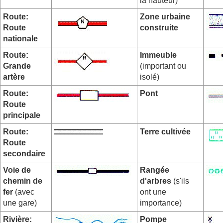
la hauteur)
Route:
Zone urbaine
Route
construite
nationale
Route:
Immeuble
Grande
(important ou
artère
isolé)
Route:
Pont
Route
principale
Route:
Terre cultivée
Route
secondaire
Voie de
Rangée
chemin de
d'arbres
(s'ils
fer
(avec
ont une
une gare)
importance)
Rivière:
Pompe