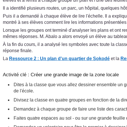
élèves et a remis à chaque groupe un plan et l'une des feuilles
Il a identifié plusieurs routes, un parc, un hôpital, quelques hô
Puis il a demandé à chaque élève de lire l'échelle. Il a expliqu
montré à ses élèves comment lire les informations présentées pa
Lorsque les groupes ont terminé d'analyser les plans et ont rempl
mêmes réponses. M. Abalo a alors envoyé un élève au tableau
À la fin du cours, il a analysé les symboles avec toute la clas
réponse finale.
La
Ressource 2 : Un plan d'un quartier de Sokodé
et la
Re
Activité clé : Créer une grande image de la zone locale
Dites à la classe que vous allez dessiner ensemble un gra
de l'école.
Divisez la classe en quatre groupes en fonction de la dir
Demandez à chaque groupe de faire une liste des caractéri
Faites quatre espaces au sol - ou sur une grande feuille d