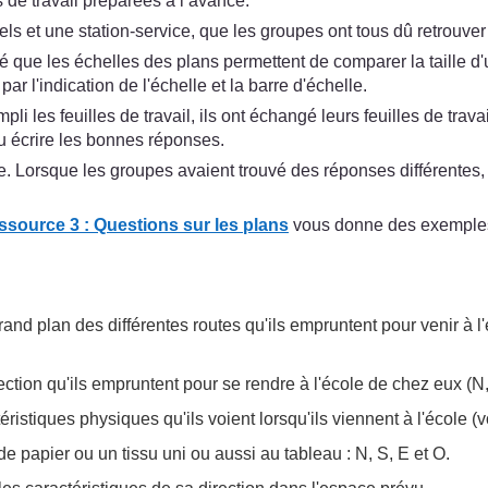
 de travail préparées à l’avance.
tels et une station-service, que les groupes ont tous dû retrouver 
é que les échelles des plans permettent de comparer la taille d'u
r l'indication de l'échelle et la barre d'échelle.
i les feuilles de travail, ils ont échangé leurs feuilles de travai
 écrire les bonnes réponses.
se. Lorsque les groupes avaient trouvé des réponses différentes,
ssource 3 : Questions sur les plans
vous donne des exemples 
nd plan des différentes routes qu'ils empruntent pour venir à l'
ection qu'ils empruntent pour se rendre à l'école de chez eux (N,
stiques physiques qu'ils voient lorsqu'ils viennent à l'école (v
e papier ou un tissu uni ou aussi au tableau : N, S, E et O.