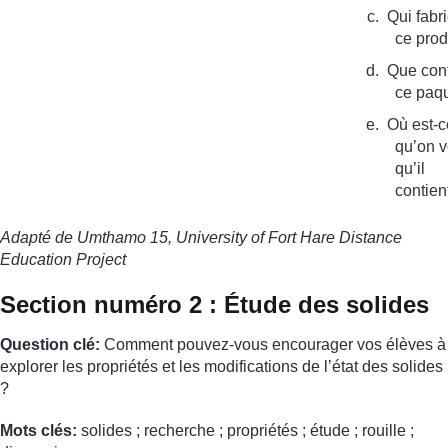
c.
Qui fabr
ce prod
d.
Que cont
ce paq
e.
Où est-c
qu’on v
qu’il
contien
Adapté de Umthamo 15, University of Fort Hare Distance
Education Project
Section numéro 2 : Étude des solides
Question clé:
Comment pouvez-vous encourager vos élèves à
explorer les propriétés et les modifications de l’état des solides
?
Mots clés:
solides ; recherche ; propriétés ; étude ; rouille ;