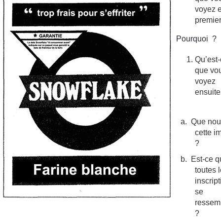
voyez 
premie
Pourquoi ?
Qu’est
que vo
voyez
ensuit
a.
Que nous
cette 
?
b.
Est-ce 
toutes 
inscrip
se
ressem
?