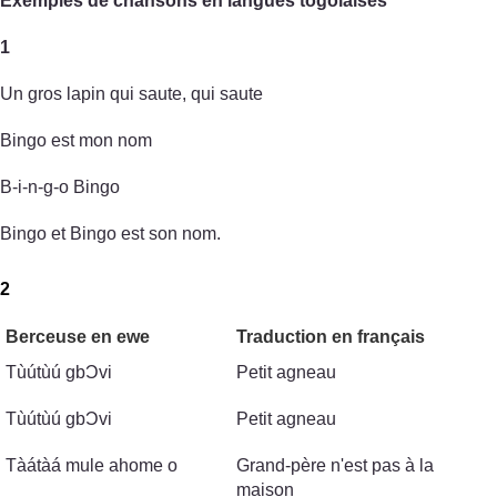
Exemples de chansons en langues togolaises
1
Un gros lapin qui saute, qui saute
Bingo est mon nom
B-i-n-g-o Bingo
Bingo et Bingo est son nom.
2
Berceuse en ewe
Traduction en français
Tùútùú gbϽvi
Petit agneau
Tùútùú gbϽvi
Petit agneau
Tàátàá mule ahome o
Grand-père n'est pas à la
maison