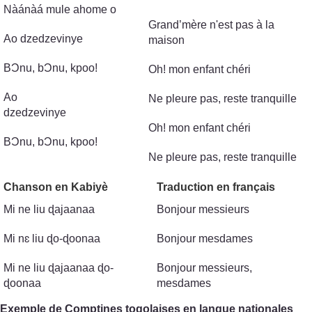
Nàánàá mule ahome o
Grand’mère n'est pas à la
Ao dzedzevinye
maison
BϽnu, bϽnu, kpoo!
Oh! mon enfant chéri
Ao
Ne pleure pas, reste tranquille
dzedzevinye
Oh! mon enfant chéri
BϽnu, bϽnu, kpoo!
Ne pleure pas, reste tranquille
Chanson en Kabiyè
Traduction en français
Mi ne liu ɖajaanaa
Bonjour messieurs
Mi nɛ liu ɖo-ɖoonaa
Bonjour mesdames
Mi ne liu ɖajaanaa ɖo-
Bonjour messieurs,
ɖoonaa
mesdames
Exemple de Comptines togolaises en langue nationales