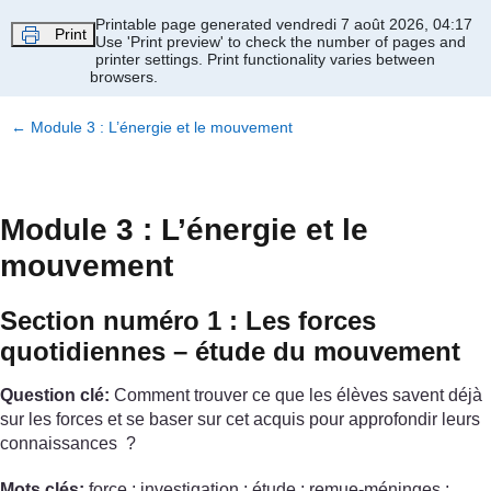
Passer au contenu principal
Printable page generated vendredi 7 août 2026, 04:17
Print
Use 'Print preview' to check the number of pages and
printer settings.
Print functionality varies between
browsers.
←
Module 3 : L’énergie et le mouvement
Module 3 : L’énergie et le
mouvement
Section numéro 1 : Les forces
quotidiennes – étude du mouvement
Question clé:
Comment trouver ce que les élèves savent déjà
sur les forces et se baser sur cet acquis pour approfondir leurs
connaissances ?
Mots clés:
force ; investigation ; étude ; remue-méninges ;