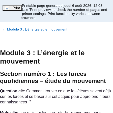
Passer au contenu principal
Printable page generated jeudi 6 août 2026, 12:03
Print
Use 'Print preview' to check the number of pages and
printer settings.
Print functionality varies between
browsers.
←
Module 3 : L’énergie et le mouvement
Module 3 : L’énergie et le
mouvement
Section numéro 1 : Les forces
quotidiennes – étude du mouvement
Question clé:
Comment trouver ce que les élèves savent déjà
sur les forces et se baser sur cet acquis pour approfondir leurs
connaissances ?
Mots clés:
force ; investigation ; étude ; remue-méninges ;