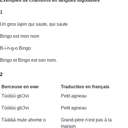
Exemples de chansons en langues togolaises
1
Un gros lapin qui saute, qui saute
Bingo est mon nom
B-i-n-g-o Bingo
Bingo et Bingo est son nom.
2
Berceuse en ewe
Traduction en français
Tùútùú gbϽvi
Petit agneau
Tùútùú gbϽvi
Petit agneau
Tàátàá mule ahome o
Grand-père n'est pas à la
maison