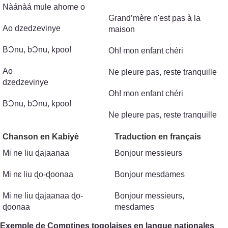
Nàánàá mule ahome o
Grand’mère n'est pas à la
Ao dzedzevinye
maison
BϽnu, bϽnu, kpoo!
Oh! mon enfant chéri
Ao
Ne pleure pas, reste tranquille
dzedzevinye
Oh! mon enfant chéri
BϽnu, bϽnu, kpoo!
Ne pleure pas, reste tranquille
Chanson en Kabiyè
Traduction en français
Mi ne liu ɖajaanaa
Bonjour messieurs
Mi nɛ liu ɖo-ɖoonaa
Bonjour mesdames
Mi ne liu ɖajaanaa ɖo-
Bonjour messieurs,
ɖoonaa
mesdames
Exemple de Comptines togolaises en langue nationales