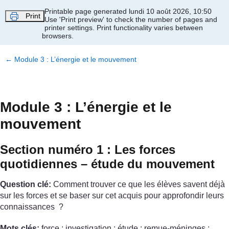
Passer au contenu principal
Printable page generated lundi 10 août 2026, 10:50
Print
Use 'Print preview' to check the number of pages and
printer settings.
Print functionality varies between
browsers.
←
Module 3 : L’énergie et le mouvement
Module 3 : L’énergie et le
mouvement
Section numéro 1 : Les forces
quotidiennes – étude du mouvement
Question clé:
Comment trouver ce que les élèves savent déjà
sur les forces et se baser sur cet acquis pour approfondir leurs
connaissances ?
Mots clés:
force ; investigation ; étude ; remue-méninges ;