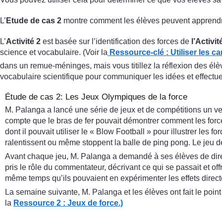
L’
Etude de cas 2
montre comment les élèves peuvent apprendre
L’
Activité 2
est basée sur l’identification des forces de
l’Activit
science et vocabulaire. (Voir la
Ressource-clé : Utiliser les c
dans un remue-méninges, mais vous titillez la réflexion des élè
vocabulaire scientifique pour communiquer les idées et effectue
Étude de cas 2: Les Jeux Olympiques de la force
M. Palanga a lancé une série de jeux et de compétitions un ve
compte que le bras de fer pouvait démontrer comment les forces
dont il pouvait utiliser le « Blow Football » pour illustrer le
ralentissent ou même stoppent la balle de ping pong. Le jeu de l
Avant chaque jeu, M. Palanga a demandé à ses élèves de dire ce
pris le rôle du commentateur, décrivant ce qui se passait et of
même temps qu’ils pouvaient en expérimenter les effets direc
La semaine suivante, M. Palanga et les élèves ont fait le point 
la
Ressource 2 : Jeux de force.)