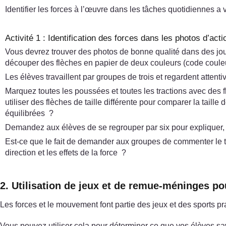
Identifier les forces à l’œuvre dans les tâches quotidiennes a 
Activité 1 : Identification des forces dans les photos d’acti
Vous devrez trouver des photos de bonne qualité dans des jou
découper des flèches en papier de deux couleurs (code couleur p
Les élèves travaillent par groupes de trois et regardent atten
Marquez toutes les poussées et toutes les tractions avec des fl
utiliser des flèches de taille différente pour comparer la taill
équilibrées ?
Demandez aux élèves de se regrouper par six pour expliquer, vér
Est-ce que le fait de demander aux groupes de commenter le tr
direction et les effets de la force ?
2. Utilisation de jeux et de remue-méninges po
Les forces et le mouvement font partie des jeux et des sports pr
Vous pouvez utiliser cela pour déterminer ce que vos élèves sa