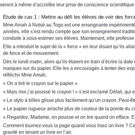
seront à même d’accroître leur prise de conscience scientifique
Étude de cas 1 : Mettre au défi les élèves de voir des forc
Mme Amah à Notsè au Togo est une enseignante expérimentée qu
années, elle s’est rendu compte que son enseignement tradition
conduite à sous-estimer ses élèves. Maintenant, elle professe 
Elle a introduit le sujet de la « force » en leur disant qu’ils a
de force et de mouvement.
Dès le lundi matin, alors qu’ils étaient en train d’écrire la dat
marques sur du papier. Elle les a encouragés à tenter des expé
réfléchir Mme Amah.
« On a tiré le crayon sur le papier »
« Mais moi j’ai poussé le crayon ! » s’est exclamé Délali, qui 
« Le stylo à billes glisse plus facilement qu’un crayon. Peut-ê
« Le papier rugueux arrache plus de couleur de la pointe du cr
« Regardez, Madame, on pousse et on tire quand on efface. Eff
Comment tournez-vous la page quand vous lisez un livre ? Cett
gravité en tenant un livre en l’air.