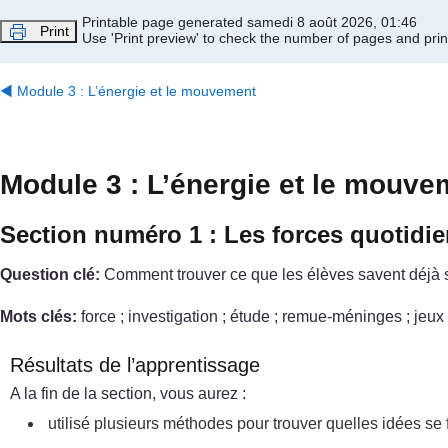
Passer au contenu principal
Printable page generated samedi 8 août 2026, 01:46
Print
Use 'Print preview' to check the number of pages and print
◀︎
Module 3 : L’énergie et le mouvement
Module 3 : L’énergie et le mouve
Section numéro 1 : Les forces quotid
Question clé:
Comment trouver ce que les élèves savent déjà su
Mots clés:
force ; investigation ; étude ; remue-méninges ; jeux 
Résultats de l’apprentissage
A la fin de la section, vous aurez :
utilisé plusieurs méthodes pour trouver quelles idées se f