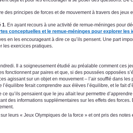
 des principes de forces et de mouvement à travers des jeux e
é 1
. En ayant recours à une activité de remue-méninges pour décri
artes conceptuelles et le remue-méninges pour explorer les i
ves en les encourageant à dire ce qu’ils pensent. Une part impor
r les exercices pratiques.
ndredi. Il a soigneusement étudié au préalable comment ces jeux 
 fonctionnent par paires et que, si des poussées opposées s’équ
s forces agissant sur un objet en mouvement – l’air soufflé dans l
’équilibre ferait comprendre aux élèves l’équilibre, et le fait d’
 qu’ils pensaient que le jeu allait leur permettre d’apprendre s
frant des informations supplémentaires sur les effets des forces
tement.
sur leurs « Jeux Olympiques de la force » et ont pris des notes et 