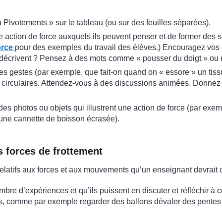
 Pivotements » sur le tableau (ou sur des feuilles séparées).
 action de force auxquels ils peuvent penser et de former des s
orce
pour des exemples du travail des élèves.) Encouragez vos él
s décrivent ? Pensez à des mots comme « pousser du doigt » ou 
s gestes (par exemple, que fait-on quand on « essore » un tissu 
irculaires. Attendez-vous à des discussions animées. Donnez à 
s photos ou objets qui illustrent une action de force (par exemp
r une cannette de boisson écrasée).
s forces de frottement
elatifs aux forces et aux mouvements qu’un enseignant devrait 
mbre d’expériences et qu’ils puissent en discuter et réfléchir à c
s, comme par exemple regarder des ballons dévaler des pentes s