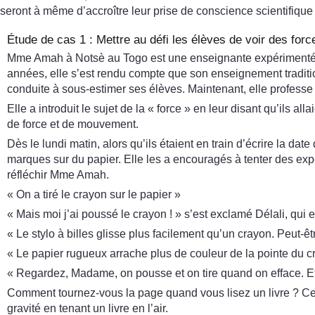
seront à même d’accroître leur prise de conscience scientifique
Étude de cas 1 : Mettre au défi les élèves de voir des forc
Mme Amah à Notsè au Togo est une enseignante expérimentée qu
années, elle s’est rendu compte que son enseignement tradition
conduite à sous-estimer ses élèves. Maintenant, elle professe 
Elle a introduit le sujet de la « force » en leur disant qu’ils a
de force et de mouvement.
Dès le lundi matin, alors qu’ils étaient en train d’écrire la dat
marques sur du papier. Elle les a encouragés à tenter des expé
réfléchir Mme Amah.
« On a tiré le crayon sur le papier »
« Mais moi j’ai poussé le crayon ! » s’est exclamé Délali, qui 
« Le stylo à billes glisse plus facilement qu’un crayon. Peut-ê
« Le papier rugueux arrache plus de couleur de la pointe du cr
« Regardez, Madame, on pousse et on tire quand on efface. Eff
Comment tournez-vous la page quand vous lisez un livre ? Cett
gravité en tenant un livre en l’air.