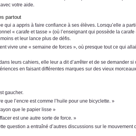
 avec votre aide.
es partout
i a appris à faire confiance à ses élèves. Lorsqu’elle a parti
nel « carafe et tasse » (où l’enseignant qui possède la carafe du
moins et leur lance plus de défis.
llaient vivre une « semaine de forces », où presque tout ce qui all
e dans leurs cahiers, elle leur a dit d’arrêter et de se demander s
riences en faisant différentes marques sur des vieux morceaux d
est gaucher.
tre que l’encre est comme l’huile pour une bicyclette. »
ayon que le papier lisse »
acer est une autre sorte de force. »
e question a entraîné d’autres discussions sur le mouvement de 