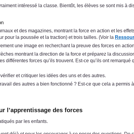
vraiment intéressé la classe. Bientôt, les élèves se sont mis à d
on
rnaux et des magazines, montrant la force en action et les effe
our la poussée et la traction) et trois tailles. (Voir la
Ressourc
tivement une image en recherchant la preuve des forces en action
èches montrant la direction de la force et préparez la discussio
e des différentes forces qu’ils trouvent. Est-ce qu’ils ont remarq
ifier et critiquer les idées des uns et des autres.
avail des autres a bien fonctionné ? Est-ce que cela a permis 
ur l’apprentissage des forces
atiqués par les enfants.
vent déjà et pour les encourager à se poser des questions. De c