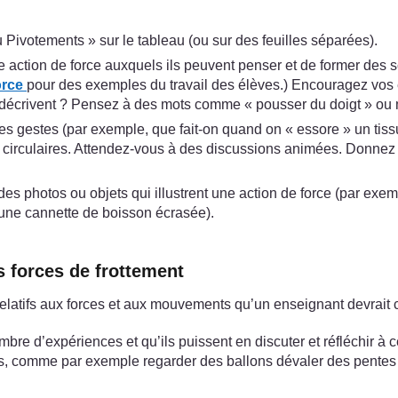
 Pivotements » sur le tableau (ou sur des feuilles séparées).
 action de force auxquels ils peuvent penser et de former des s
orce
pour des exemples du travail des élèves.) Encouragez vos él
s décrivent ? Pensez à des mots comme « pousser du doigt » ou 
s gestes (par exemple, que fait-on quand on « essore » un tissu 
irculaires. Attendez-vous à des discussions animées. Donnez à 
s photos ou objets qui illustrent une action de force (par exemp
r une cannette de boisson écrasée).
s forces de frottement
elatifs aux forces et aux mouvements qu’un enseignant devrait 
mbre d’expériences et qu’ils puissent en discuter et réfléchir à c
s, comme par exemple regarder des ballons dévaler des pentes s