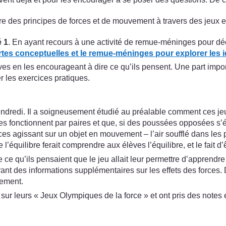
 des principes de forces et de mouvement à travers des jeux e
é 1
. En ayant recours à une activité de remue-méninges pour décri
artes conceptuelles et le remue-méninges pour explorer les i
ves en les encourageant à dire ce qu’ils pensent. Une part impor
r les exercices pratiques.
ndredi. Il a soigneusement étudié au préalable comment ces jeux 
 fonctionnent par paires et que, si des poussées opposées s’équ
s forces agissant sur un objet en mouvement – l’air soufflé dans l
’équilibre ferait comprendre aux élèves l’équilibre, et le fait d’
 qu’ils pensaient que le jeu allait leur permettre d’apprendre s
frant des informations supplémentaires sur les effets des forces
tement.
sur leurs « Jeux Olympiques de la force » et ont pris des notes et 