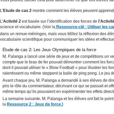
L’
Etude de cas 2
montre comment les élèves peuvent apprendre
L’
Activité 2
est basée sur l’identification des forces de
l’Activit
science et vocabulaire. (Voir la
Ressource-clé : Utiliser les c
dans un remue-méninges, mais vous titillez la réflexion des élè
vocabulaire scientifique pour communiquer les idées et effectue
Étude de cas 2: Les Jeux Olympiques de la force
M. Palanga a lancé une série de jeux et de compétitions un ve
compte que le bras de fer pouvait démontrer comment les forces
dont il pouvait utiliser le « Blow Football » pour illustrer le
ralentissent ou même stoppent la balle de ping pong. Le jeu de l
Avant chaque jeu, M. Palanga a demandé à ses élèves de dire ce
pris le rôle du commentateur, décrivant ce qui se passait et of
même temps qu’ils pouvaient en expérimenter les effets direc
La semaine suivante, M. Palanga et les élèves ont fait le point 
la
Ressource 2 : Jeux de force.)