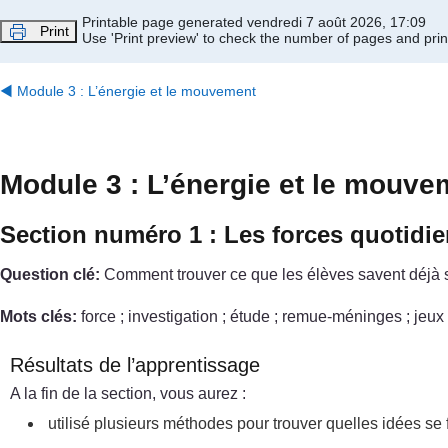
Passer au contenu principal
Printable page generated vendredi 7 août 2026, 17:09
Print
Use 'Print preview' to check the number of pages and print
◀︎
Module 3 : L’énergie et le mouvement
Module 3 : L’énergie et le mouve
Section numéro 1 : Les forces quotid
Question clé:
Comment trouver ce que les élèves savent déjà su
Mots clés:
force ; investigation ; étude ; remue-méninges ; jeux 
Résultats de l’apprentissage
A la fin de la section, vous aurez :
utilisé plusieurs méthodes pour trouver quelles idées se f