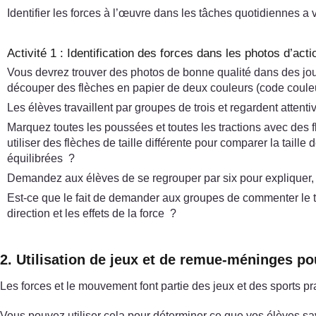
Identifier les forces à l’œuvre dans les tâches quotidiennes a 
Activité 1 : Identification des forces dans les photos d’acti
Vous devrez trouver des photos de bonne qualité dans des jou
découper des flèches en papier de deux couleurs (code couleur p
Les élèves travaillent par groupes de trois et regardent atten
Marquez toutes les poussées et toutes les tractions avec des fl
utiliser des flèches de taille différente pour comparer la taill
équilibrées ?
Demandez aux élèves de se regrouper par six pour expliquer, vér
Est-ce que le fait de demander aux groupes de commenter le tr
direction et les effets de la force ?
2. Utilisation de jeux et de remue-méninges po
Les forces et le mouvement font partie des jeux et des sports pr
Vous pouvez utiliser cela pour déterminer ce que vos élèves sa