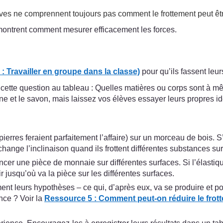
 élèves ne comprennent toujours pas comment le frottement peut êt
ontrent comment mesurer efficacement les forces.
: Travailler en groupe dans la classe)
pour qu’ils fassent leu
 cette question au tableau : Quelles matières ou corps sont à 
rine et le savon, mais laissez vos élèves essayer leurs propres id
rres feraient parfaitement l’affaire) sur un morceau de bois. S’i
change l’inclinaison quand ils frottent différentes substances sur
ncer une pièce de monnaie sur différentes surfaces. Si l’élastiq
jusqu’où va la pièce sur les différentes surfaces.
ment leurs hypothèses – ce qui, d’après eux, va se produire et 
nce ? Voir la
Ressource 5 : Comment peut-on réduire le frot