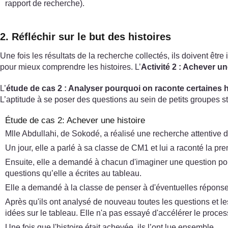
rapport de recherche).
2. Réfléchir sur le but des histoires
Une fois les résultats de la recherche collectés, ils doivent être 
pour mieux comprendre les histoires. L’
Activité 2 : Achever un
L’
étude de cas 2 : Analyser pourquoi on raconte certaines 
L’aptitude à se poser des questions au sein de petits groupes s
Étude de cas 2: Achever une histoire
Mlle Abdullahi, de Sokodé, a réalisé une recherche attentive d'
Un jour, elle a parlé à sa classe de CM1 et lui a raconté la pre
Ensuite, elle a demandé à chacun d'imaginer une question porta
questions qu’elle a écrites au tableau.
Elle a demandé à la classe de penser à d'éventuelles réponses 
Après qu'ils ont analysé de nouveau toutes les questions et les r
idées sur le tableau. Elle n'a pas essayé d'accélérer le proc
Une fois que l'histoire était achevée, ils l’ont lue ensemble.