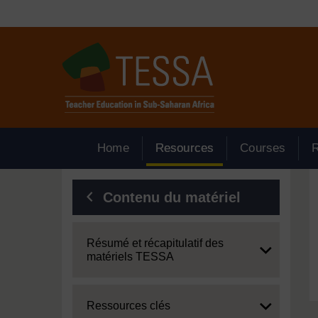
Passer au contenu principal
Home
Resources
Courses
Blocs
Contenu du matériel
Expand
Résumé et récapitulatif des
matériels TESSA
Expand
Ressources clés