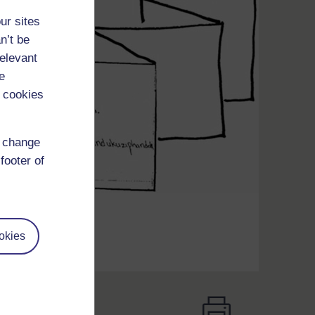
ur sites
n’t be
relevant
e
 cookies
d change
footer of
okies