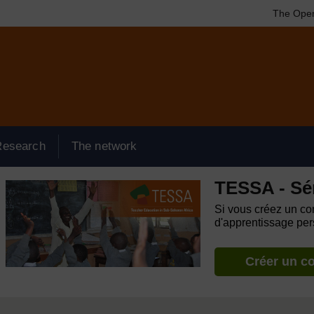
The Open
Research
The network
TESSA - Sé
Si vous créez un com
d'apprentissage pers
Créer un c