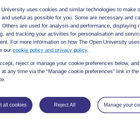
University uses cookies and similar technologies to make o
 and useful as possible for you. Some are necessary and ca
f. Others are used for analysis and performance, displaying 
g, and tracking your activities for personalisation and servic
nt. For more information on how The Open University uses
e our
cookie policy and privacy policy
.
ccept, reject or manage your cookie preferences below, an
 at any time via the “Manage cookie preferences” link in the 
te.
◀︎
Ressource 1 : Fabrication d’un livre-accordéon
 all cookies
Reject All
Manage your co