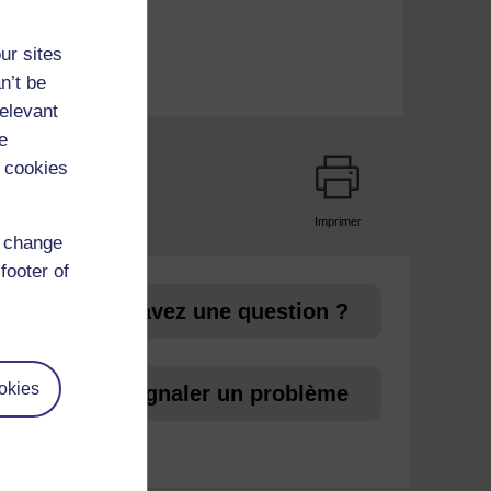
ur sites
n’t be
relevant
e
 cookies
Imprimer
page
d change
footer of
 aux
Vous avez une question ?
ez
okies
Signaler un problème