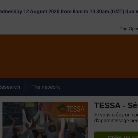
Wednesday 12 August 2026 from 8am to 10.30am (GMT) due t
The Open
Research
The network
TESSA - Sé
Si vous créez un com
d'apprentissage pers
Créer un c