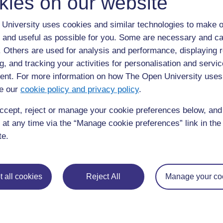
kies on our website
◀︎
5.3 Un répertoire d’activités
University uses cookies and similar technologies to make o
 and useful as possible for you. Some are necessary and ca
f. Others are used for analysis and performance, displaying 
g, and tracking your activities for personalisation and servic
nt. For more information on how The Open University uses
e our
cookie policy and privacy policy
.
ccept, reject or manage your cookie preferences below, an
 at any time via the “Manage cookie preferences” link in the 
te.
Pour de plus amples informations, référez-vous à notre foire
questions qui peut vous fournir l'aide nécessaire.
Si vous avez un souci quelconque concernant ce site, veuill
 all cookies
Reject All
Manage your co
nous contacter ici