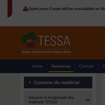
Passer au contenu principal
OpenLearn Create will be unavailable on 
Home
Resources
Courses
Blocs
Contenu du matériel
Expand
Résumé et récapitulatif des
matériels TESSA