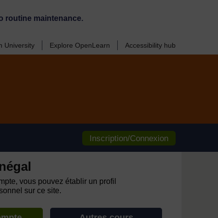
o routine maintenance.
 University
Explore OpenLearn
Accessibility hub
Inscription/Connexion
négal
pte, vous pouvez établir un profil
onnel sur ce site.
ompte
Autres cours