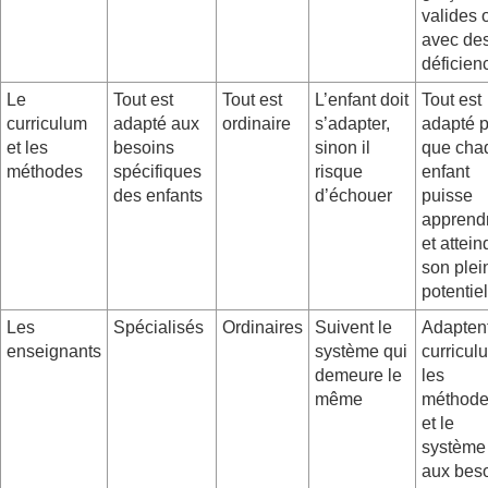
valides 
avec de
déficien
Le
Tout est
Tout est
L’enfant doit
Tout est
curriculum
adapté aux
ordinaire
s’adapter,
adapté 
et les
besoins
sinon il
que cha
méthodes
spécifiques
risque
enfant
des enfants
d’échouer
puisse
apprend
et attein
son plei
potentiel
Les
Spécialisés
Ordinaires
Suivent le
Adaptent
enseignants
système qui
curricul
demeure le
les
même
méthod
et le
système
aux bes