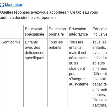
Maximise
Quelles réponses avez-vous apportées ? Ce tableau vous
aidera à décider de vos réponses.
Éducation
Éducation
Éducation
Éducati
spécialisée
ordinaire
intégratrice
inclusiv
Sont admis
Enfants
Tous les
Tous les
Tous les
avec des
enfants
enfants,
enfants,
déficiences
mais il est
avec leu
spécifiques
nécessaire
individua
qu’ils
et leurs
changent
différen
pour
Différen
s’intégrer
niveaux
au système
capacité
différent
ethnies,
filles et
garçons,