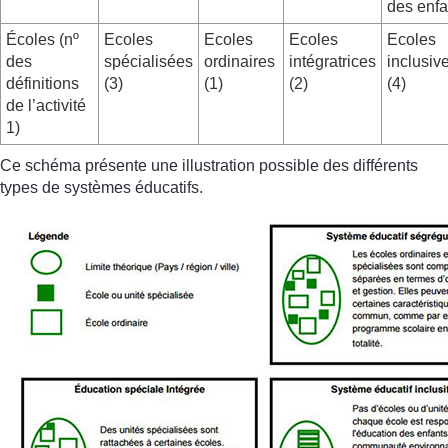
des enfa
Écoles (nº
Ecoles
Ecoles
Ecoles
Ecoles
des
spécialisées
ordinaires
intégratrices
inclusiv
définitions
(3)
(1)
(2)
(4)
de l’activité
1)
Ce schéma présente une illustration possible des différents
types de systèmes éducatifs.