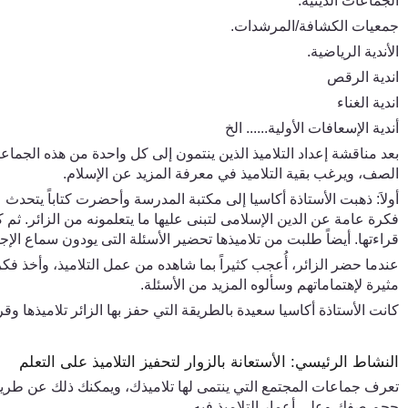
الجماعات الدينية.
جمعيات الكشافة/المرشدات.
الأندية الرياضية.
اندية الرقص
اندية الغناء
أندية الإسعافات الأولية...... الخ
بعد مناقشة إعداد التلاميذ الذين ينتمون إلى كل واحدة من هذه الجماعا
الصف،
ويرغب بقية التلاميذ ف
ي
معرفة المزيد عن الإسلام.
أولاَ: ذهبت الأستاذة
أكاسيا
إلى مكتبة المدرسة وأحضرت كتاباً يتحدث ع
فكرة عامة عن الدين الإسلامى لتبنى عليها ما يتعلمونه من الزائر. ثم
قراءتها. أيضاً طلبت من تلاميذها تحضير الأسئلة التى يودون سماع الإجا
عندما حضر الزائر
،
أُعجب كثيراً بما شاهده من عمل التلاميذ، وأخذ فكرة
مثيرة لإهتماماتهم وسألوه المزيد من الأسئلة.
كانت الأستاذة أ
كاسيا
سعيدة بالطريقة الت
ي
حفز بها الزائر تلاميذها و
النشاط الرئيسي: الأستعانة بالزوار لتحفيز التلاميذ على التعلم
تعرف جماعات المجتمع التي ينتمى لها تلاميذك، ويمكنك ذلك عن طر
حجم صفك وعلى أعمار التلاميذ فيه.