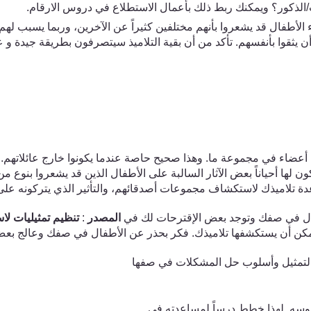
/الذكور
؟ ويمكنك ربط ذلك بأعمال
الاستطلاع
في دروس الارقام.
الأطفال قد يشعروا بأنهم مختلفين كثيراً عن الآخرين، وربما يسبب ل
ن يثقوا
ب
أنفسهم. تأكد من أن بقية التلاميذ
س
يتصرفون بطريقة
جيدة و 
ا أعضاء في
مجموعة
ما.
وهذا صحيح
حاصة
عندما يكونوا خارج عائلاتهم.
ون لها أحياناً بعض الآثار السالبة على الأطفال الذين قد يشعروا بنوع م
تلاميذك لاستكشاف مجموعات أصدقائهم، والتأثير الذي يتركونه على ح
ل ف
ي
صفك وتوجد بعض الإقترحات لك ف
ي
المصدر
:
تنظيم تمثيليات ل
كن أن يستكشفها تلاميذك. فكر بحذر عن الأطفال ف
ي
صفك وعالج بعض 
التمثيل وأسلوب حل المشكلات في صفها
دروسه. لهذا خطط درساً لمساعدته في