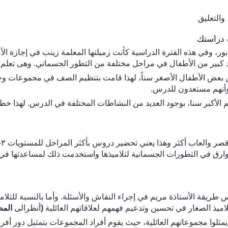
والتعليق
 دراستك
 وفي هذه الفترة الدراسية كأنت زميلتها المعلمة زينب في إجازة الأمو
 كبير من الأطفال في مراحل مختلفة من التطور الجسماني. وهى تعلم أن
 عن بعض الأطفال الأصغر سناً، لهذا قامت بتنظيم الصف في مجموعات و
وأنهم مستعدون للدرس.
هم الأكبر سنا، بوجود العديد من النشاطات المختلفة في الدرس. لهذا
ر والعاب أكثر وهذا يعني تحضير دروس بأكثر المراحل للمستويات
٣
-
لفوارق في التطورات الجسمانية لتلاميذها واستخدمت ذلك لمساعدتها ف
ريقة الأستاذة مريم في إجراء النقاش والأسئلة. وأما بالنسبة للتلامي
اميذ الصغار في تحسين وتدعيم فهمهم لعلاقاتهم العائلية
(
أنظر
الى
المصد
 يمثلوا مجموعاتهم العائلية، حيث يقوم أفراد المجموعات بتمثيل دور أفراد