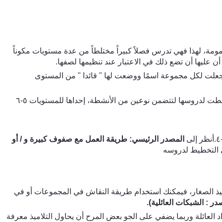
مة، لهذا فهي تدرس فصلاً كبيراً مختلطاً من عدة مستويات مكوناً
 عليها أن تضع ذلك في الاعتبار عند تنظيمها لصفها.
جعلت لكل مجموعة اسمًا ووضعت لها " قائدا " من المستوى
 خططت لدروسها لتتضمن نوعين من الأنشطة، إحداها للمستويات
٥
-
٦
٤
.أنظر إلى
المصدر الرئيسي: طريقة
العمل مع صفوف كبيرة و / أو
ي التخطيط لدروسه
ذ الصغار
،
فيمكنك استخدام طريقة النقاش في المجموعات أو في
ر : الشبكات العائلية).
 العائلة وربما يضف
ي
على الجو بعض المرح أن يحاول التلاميذ معرفة