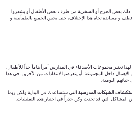
هم ذلك بعض الحرج
أو السخرية من طرف بعض الأطفال
أو يشعروا
عطف و مساندة
تجاه هذا الإختلاف،
حتى يحس الجميع بالطمأنينة
و
 لهذا تعتبر مجموعات الأصدقاء ف
ي
المدارس أمراً هاماً جداً للأطفال.
ن الإهمال داخل المجموعة. أو يتعرضوا لانتقادات من الآخرين. في هذا
ياتهم اليومية.
استكشاف الشبكات المدرسية
الت
ي
ستساعدك فى البداية ولكن ربما
المشاكل الت
ي
قد تحدث وكن حذراً ف
ي
اختيار هذه التمثيليات.