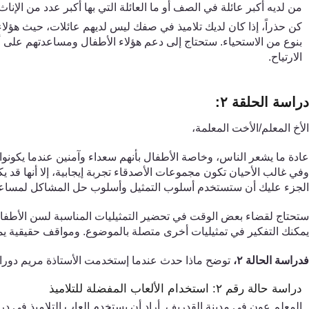
من لديه أكبر عائلة في الصف أو ما العائلة التي بها أكبر عدد من الإناث
كن حذراً
،
إذا كان لديك تلاميذ في صفك ليس لديهم عائلات، حيث هؤلاء 
بنوع من الاستحياء. ستحتاج إلى دعم هؤلاء الأطفال ومساعدتهم على أ
الارتياح.
دراسة الحلقة
٢
:
الأخ المعلم
/الأخت المعلمة،
عادة
ما
يشعر الناس
،
وخاصة الأطفال بأنهم سعداء وآمنين عندما يكونو
وفي غالب الأحيان تكون مجموعات الأصدقاء تجربة إيجابية، إلا أنها قد يك
الجزء عليك أن ستستخدم أسلوب التمثيل وأسلوب حل المشاكل لمساعدة 
ستحتاج لقضاء بعض الوقت ف
ي
تحضير التمثيليات المناسبة لسن الأطفا
يمكنك التفكير ف
ي
تمثيليات أخرى متصلة بالموضوع. ومواقف حقيقية يم
ف
دراسة الحالة
٢
،
توضح ماذا حدث عندما إستخدمت الأستاذة مريم دور
دراسة حالة رقم
٢
: استخدام الألعاب المفضلة للتلاميذ
المعلم عون في مدينة القدريف. أراد أن يستخدم العاب التلاميذ في 