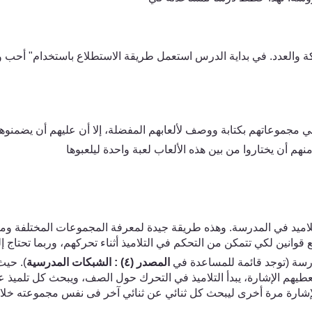
ة والعدد. في بداية الدرس استعمل طريقة الاستطلاع باستخدام" أحب ولا
وا في مجموعاتهم بكتابة ووصف لألعابهم المفضلة، إلا أن عليهم أن يضمنوه
 أن يختاروا من بين هذه الألعاب لعبة واحدة ليلعبوها
لاميد ف
ي
المدرسة. وهذه طريقة جيدة لمعرفة المجموعات المختلفة ومن
قوانين لك
ي
تتمكن من التحكم في التلاميذ أثناء تحركهم، وربما تحتاج إ
سة (توجد قائمة للمساعدة ف
ي
المصدر (٤) : الشبكات المدرسية
). حيث
طيهم الإشارة، يبدأ التلاميذ ف
ي
التحرك حول الصف، ويبحث كل تلميذ عن 
الإشارة مرة أخرى ليبحث كل ثنائ
ي
عن ثنائ
ي
آخر فى نفس مجموعته خلال ث