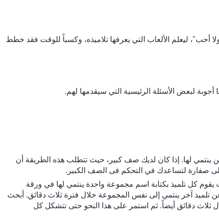
 أحب"، ليعلم الألعاب التي يعرفها تلاميذه، وكسباً للوقت فقد خطط
ا أجوبة لبعض الأسئلة الرئيسية التي سيقدمها لهم.
 ينتم
ي
لها. إذا كان لديك صف كبير
،
حيث تتطلب هذه الطريقة أن
لى
صفارة
لتساعدك ف
ي
التحكم فى الصف الكبير.
 يقوم كل تلميذ بكتابة اسم مجموعة واحدة ينتم
ي
لها ف
ي
ورقة
تلميذ آخر ينتم
ي
إلى نفس
ال
مجموع
ة
خلال فترة ثلاث دقائق. أبحث
لاث دقائق أيضاً. ثم استمر على هذا النحو حتى تتشكل كل