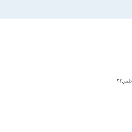
حليين؟
؟