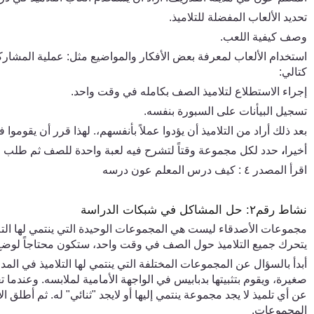
تحديد الألعاب المفضلة للتلاميذ.
وصف كيفية اللعب.
استخدام الألعاب لمعرفة بعض الأفكار والمواضيع مثل: عملية المشارك
كتالي:
إجراء الاستطلاع لتلاميذ الصف بكامله في وقت واحد.
تسجيل البيأنات على السبورة بنفسه.
بعد ذلك أراد من التلاميذ أن يؤدوا عملاً بأنفسهم،. لهذا قرر أن يقوم
أخيرا
،
حدد لكل مجموعة وقتاً لتشرح فيه لعبة واحدة للصف ثم طلب منهم
اقرأ المصدر
٤
: كيف درس المعلم عون درسه
نشاط رقم
٢
: حل المشاكل في شبكات الدراسة
مجموعات الأصدقاء ليست ه
ي
المجموعات الوحيدة الت
ي
ينتم
ي
لها الت
يتحرك جميع التلاميذ حول الصف ف
ي
وقت واحد، ستكون محتاجاً لوضع 
أبدأ بالسؤال عن المجموعات المختلفة الت
ي
ينتم
ي
لها التلاميذ ف
ي
المدر
صغيرة، ويقوم بتثبيتها بدبابيس ف
ي
الواجهة الأمامية لملابسه. وعندما تع
عن أي تلميذ لا يجد مجموعة ينتمي إليها أو لايجد "ثنائي" له. ثم أطلق 
المجموعات.