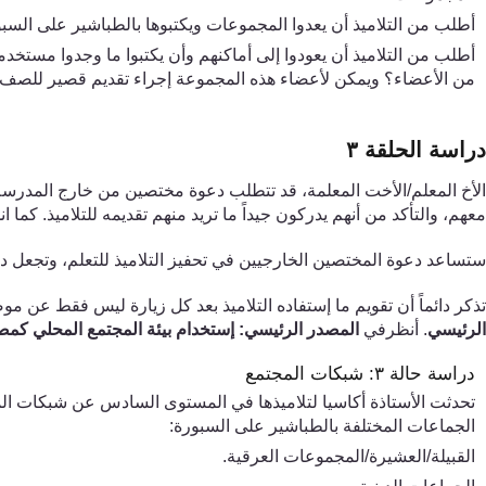
أ
طلب من التلاميذ أن يعدوا المجموعات ويكتبوها بالطباشير على السبو
أطلب من التلاميذ أن يعودوا إلى أماكنهم وأن يكتبوا ما وجدوا مستخد
من الأعضاء؟ ويمكن لأعضاء هذه المجموعة إجراء تقديم قصير للصف 
دراسة الحلقة
٣
الأخ المعلم
/الأخت المعلمة
،
قد
تتطلب دعوة مختصين من خارج المدرسة - لل
معهم، والتأكد من أنهم يدركون جيداً ما تريد منهم تقديمه للتلاميذ. كما 
ستساعد دعوة المختصين الخارجيين ف
ي
تحفيز التلاميذ للتعلم، وتجعل د
تذكر دائماً أن تقويم ما إستفاده التلاميذ بعد كل زيارة ليس فقط عن مو
الرئيسي
.
أنظرفي
المصدر
الرئيسي:
إستخدام بيئة المجتمع المحلي
كمص
دراسة حالة
٣
: شبكات المجتمع
تحدثت
الأستاذة أكاسيا
لتلاميذها في المستوى السادس عن شبكات المج
الجماعات المختلفة بالطباشير على السبورة:
القبيلة/العشيرة/المجموعات العرقية.