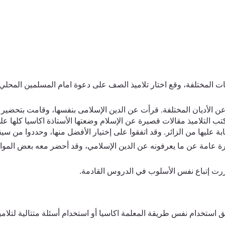
ت المختلفة، وقع اختار تلاميذ
الصف على
دعوة امام المسلمين المحل
ي
ن الأديان المختلفة. قرأت عن الدين الإسلامى بنفسها، وقامت بتحضير 
 كتب التلاميذ مقالات قصيرة عن الإسلام وضعتها الأستاذة
اكاسيا
كلها عل
بة عليها من الزائر. وقد اتفقوا على إختيار الأفضل منها، وحددوا من سيقو
 عامة عن ما يعرفونه عن الدين الإسلامي، وقد أحضر معه بعض المواد المش
قررت إتباع نفس الأسلوب ف
ي
الدروس القادمة.
يق استخدام نفس طريقة المعلمة
اكاسيا
أو استخدام أسئلة متتالية لتل