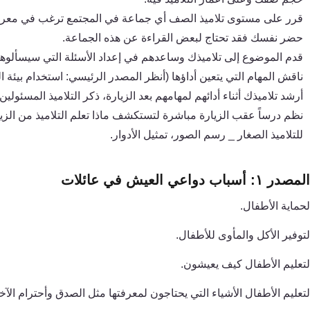
قرر على مستوى تلاميذ الصف أي جماعة في المجتمع ترغب في معرفة 
حضر نفسك فقد تحتاج لبعض القراءة عن هذه الجماعة.
قدم الموضوع إلى تلاميذك وساعدهم ف
ي
إعداد الأسئلة الت
ي
سيسألوها 
ناقش المهام الت
ي
يتعين أداؤها (أنظر المصدر الرئيس
ي
: استخدام بيئة 
أرشد تلاميذك أثناء أدائهم لمهامهم بعد الزيارة، ذكر التلاميذ المسئولي
نظم درساً عقب الزيارة مباشرة لتستكشف ماذا تعلم التلاميذ من الزيار
للتلاميذ الصغار _ رسم الصور، تمثيل الأدوار
.
المصدر ١: أسباب دواعي العيش في عائلات
لحماية الأطفال.
لتوفير الأكل والمأوى للأطفال.
لتعليم الأطفال كيف يعيشون.
لتعليم الأطفال الأشياء الت
ي
يحتاجون لمعرفتها مثل الصدق وأحترام الآخ