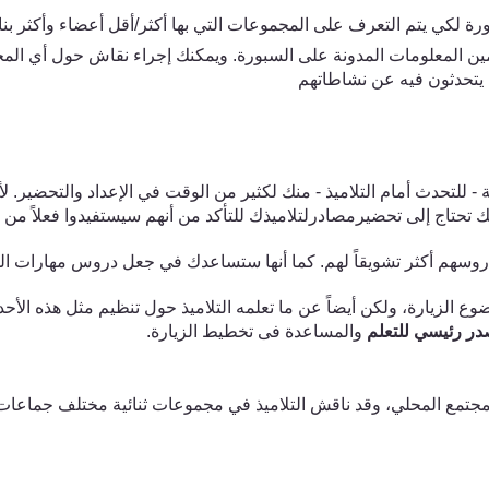
رة لك
ي
يتم التعرف على المجموعات الت
ي
بها أكثر/أقل أعضاء وأكثر بن
مين المعلومات المدونة على السبورة. ويمكنك إجراء نقاش حول أ
ي
المج
يتحدثون فيه عن نشاطاتهم
تحدث أمام التلاميذ - منك لكثير من الوقت في الإعداد والتحضير. لأن
انك تحتاج إلى تحضيرمصادرلتلاميذك للتأكد من أنهم سيستفيدوا فعلاً من ه
روسهم أكثر تشويقاً لهم. كما أنها ستساعدك ف
ي
جعل دروس مهارات الحيا
ضوع الزيارة، ولكن أيضاً عن ما تعلمه التلاميذ حول تنظيم مثل هذه الأ
در
رئيسي
للتعلم
والمساعدة
فى تخطيط الزيارة
.
تمع المحلي، وقد ناقش التلاميذ ف
ي
مجموعات ثنائية مختلف جماعات ا