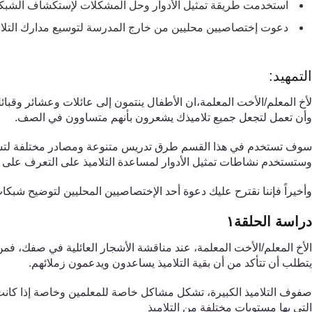
استخدمت طريقة تمثيل الأدوار وحل المشكلات لإستكشاف الشبكات
دعوت إختصاصيين محليين من خارج المدرسة لتوسيع مدارك التلا
التمهيد
:
لأخ المعلم
/
الأخ
ت
المعلمة،ان
الأطفال ينتمون إلى عائلات وعشائر وقبائل
وأن تعمل لتجعل جميع تلاميذك يشعرون بأنهم متساوون في الصف.
سوف تستخدم ف
ي
هذا القسم طرق تدريس متنوعة ومصادر مختلفة لتساعد
وستستخدم نشاطات تمثيل الأدوار لمساعدة التلاميذ على
التعرف على
وأخيراً فإننا نقترح عليك دعوة أحد الإختصاصيين المحليين لتوضيح شبكات
دراسة الحلقة
١
الأخ المعلم
/الأخت المعلمة،
عند مناقشة الأشجار العائلية في صفك
،
فمن 
يتطلب أن تتأكد من أن بقية التلاميذ يساعدون ويدعمون زملائهم.
صفوف التلاميذ الكبيرة
،
تشكل مشاكل خاصة للمعلمين وخاصة إذا كانت 
الت
ي
بها مستويات مختلفة من التلاميذ