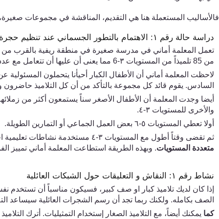
فالأساليب المستعملة هنا هي التقديم،
المناقشة في مجموعات صغيرة
،
دراسة حالة رقم
١
: الاهتمام بالتطور الجسماني عند تنظيم حجرة
تعمل المعلمة أماني في مدرسة صغيرة في منطقة ريفية بالقرب من بور،
من
85
تلميذاً من المستويات
٣
-
6
مما يعنى أن عليها أن تتعامل مع عدد
لاحظت المعلمة أماني أن الأطفال الكبار أحيأنا يتحملون المسئولية
السادس. يقوم قائد كل مجموعة بالتأكد من أن كل التلاميذ حاضرون 
أيضا وجدت المعلمة أن الأطفال الأصغر سناً يستمعون أكثر من زملائ
والأخرى للمستويات
٣
-
٤
.
أولا تعطي المستويات
٥
-
٦
بعض العمل الجماعي أو التمارين الطويلة.
ثم تقضى وقتاً أطول مع المستويات
٣
-
٤
مستخدمة نشاطات تعليمية اقص
متعددة المستويات
. وبهذه الطريقة استطاعت المعلمة أماني تمييز ا
نشاط رقم
١
:
النقاش و التعليقات
حول الشبكات العائلية
إذا كان لديك تلاميذ كبار او صف كبير
،
فسيكون مناسباً أن تستخدم نفس ط
الصف بكامله. ولكنك ربما تجد أن رسم الشجرات العائلية سيساعد التل
كما
يمكنك أيضاً
،
مع التلاميذ الصغار إستخدام التمثيليات. أترك التلاميذ