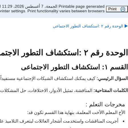
جاوز إلى المحتوى الرئيسي
Printable page generated الجمعة، 7 أغسطس 2026، 11:29 AM
Print
inter settings.
Print functionality varies between browsers.
▶︎
الوحدة رقم ٢ :استكشاف التطور الاجتماعى
الوحدة رقم ٢ :
استكشاف التطور الاجتم
القسم ١: استكشاف التطور الاجتماعى
السؤال الرئيسي:
كيف يمكنك استكشاف الشبكات الإجتماعية مست
فيد
ا
الكلمات المفتاحية:
المناقشة، تمثيل الأدوار، الاختلافات، حل المشكلات
مخرجات التعلم
:
الأخ المعلم \الأخت المعلمة، بنهاية هذا القسم تكون قد:
أجريت المناقشات واستخدمت أشجار العائلات ليتعرف
التلاميذ ع