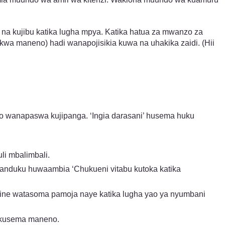
 na kujibu katika lugha mpya. Katika hatua za mwanzo za
 (kwa maneno) hadi wanapojisikia kuwa na uhakika zaidi. (Hii
po wanapaswa kujipanga. ‘Ingia darasani’ husema huku
li mbalimbali.
sanduku huwaambia ‘Chukueni vitabu kutoka katika
ingine watasoma pamoja naye katika lugha yao ya nyumbani
 kusema maneno.