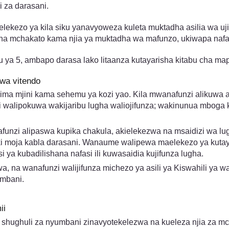
i za darasani.
lekezo ya kila siku yanavyoweza kuleta muktadha asilia wa uji
a na mchakato kama njia ya muktadha wa mafunzo, ukiwapa nafas
 ya 5, ambapo darasa lako litaanza kutayarisha kitabu cha map
kwa vitendo
ima mjini kama sehemu ya kozi yao. Kila mwanafunzi alikuwa 
i walipokuwa wakijaribu lugha waliojifunza; wakinunua mboga 
funzi alipaswa kupika chakula, akielekezwa na msaidizi wa lu
iki moja kabla darasani. Wanaume walipewa maelekezo ya kuta
i ya kubadilishana nafasi ili kuwasaidia kujifunza lugha.
bwa, na wanafunzi walijifunza michezo ya asili ya Kiswahili ya
umbani.
ii
ughuli za nyumbani zinavyotekelezwa na kueleza njia za mchak