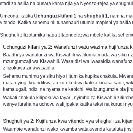
stadi za asilia na busara kama njia ya Nyenzo-rejea ya shughul
Umeona, katika
Uchunguzi-kifani 1
na
shughuli 1
, namna mae
vitendo. Katika sehemu hii tunashauri utumie mapishi ya asili
Shughuli zilizotumika hapa zitaendelezwa mbele katika sehemu
Uchunguzi kifani ya 2: Wanafunzi watu wazima hujifunza 
Baadhi ya wanafunzi wa Kiswahili walitumia muda wa siku nz
mzungumzaji wa Kiswahili. Wasaidizi waliwasaidia wanafunz
zilizokuwa zinawasaidia.
Sehemu muhimu ya siku hiyo ilitumika kupika chakula. Mwana
mara nyingi kuandikwa au kurekodiwa katika kinasa sauti, w
kama ugali, ndizi na nyama na kabichi. Walizungumzia pia jins
Wakati chakula kilipokuwa tayari, nyimbo za Kiswahili ziliim
wenye furaha na uchovu walijipakia katika teksi na kurudi ny
Shughuli ya 2: Kujifunza kwa vitendo vya shughuli za kijam
Waambie wanafunzi wako kwamba watakwenda kutafuta jinsi sh