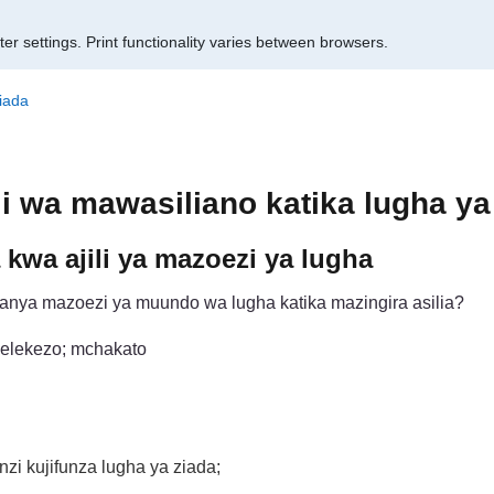
er settings.
Print functionality varies between browsers.
iada
 wa mawasiliano katika lugha ya
kwa ajili ya mazoezi ya lugha
nya mazoezi ya muundo wa lugha katika mazingira asilia?
aelekezo; mchakato
i kujifunza lugha ya ziada;