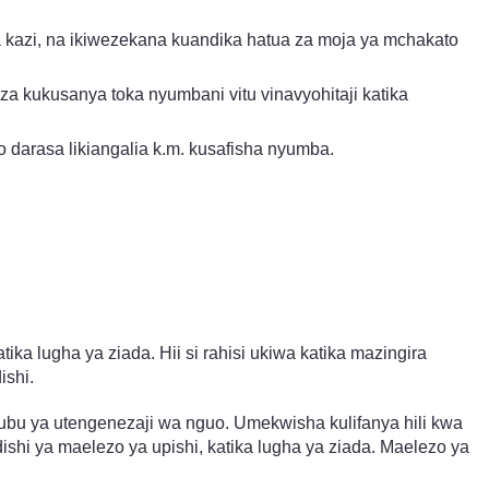
a kazi, na ikiwezekana kuandika hatua za moja ya mchakato
a kukusanya toka nyumbani vitu vinavyohitaji katika
 darasa likiangalia k.m. kusafisha nyumba.
 lugha ya ziada. Hii si rahisi ukiwa katika mazingira
ishi.
ubu ya utengenezaji wa nguo. Umekwisha kulifanya hili kwa
ya maelezo ya upishi, katika lugha ya ziada. Maelezo ya