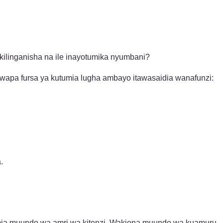
kilinganisha na ile inayotumika nyumbani?
kuwapa fursa ya kutumia lugha ambayo itawasaidia wanafunzi:
.
tumia muundo wa amri wa kitenzi. Wakiona muundo wa kuamuru