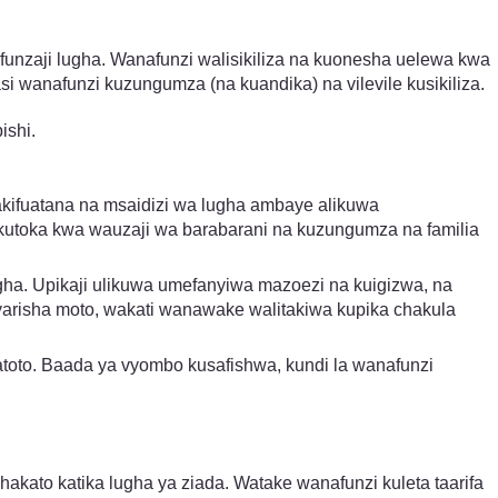
funzaji lugha. Wanafunzi walisikiliza na kuonesha uelewa kwa
i wanafunzi kuzungumza (na kuandika) na vilevile kusikiliza.
ishi.
akifuatana na msaidizi wa lugha ambaye alikuwa
kutoka kwa wauzaji wa barabarani na kuzungumza na familia
gha. Upikaji ulikuwa umefanyiwa mazoezi na kuigizwa, na
yarisha moto, wakati wanawake walitakiwa kupika chakula
 watoto. Baada ya vyombo kusafishwa, kundi la wanafunzi
ato katika lugha ya ziada. Watake wanafunzi kuleta taarifa