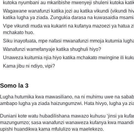
kutoka nyumbani au mkaribishe mwenyeji shuleni kutoka katika
Wagawane wanafunzi katika jozi au katika vikundi (vikundi h
katika lugha ya ziada. Zungukia darasa na kuwasaidia msami
Vipe vikundi muda wa kukariri na kufanya mazoezi ya hatua z
mchakato huo.
Siku inayofuata, mpe nafasi mwanafunzi mmoja kutumia lugha
Wanafunzi wamefanyaje katika shughuli hiyo?
Unaweza kuitumia njia hiyo katika mchakato mwingine ili ku
Kama jibu ni ndiyo, vipi?
Somo la 3
Lugha hutumika kwa mawasiliano, na ni muhimu uwe na sababu z
ambapo lugha ya ziada haizungumzwi. Hata hivyo, lugha ya zi
Duniani kote watu hubadilishana mawazo kuhusu ‘jinsi ya kuf
mazungumzo; sasa wanafunzi wanaweza kufanya kwa maandishi
upishi huandikwa kama mfululizo wa maelekezo.