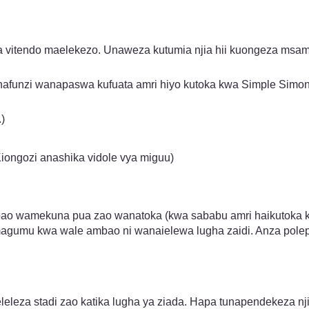
vitendo maelekezo. Unaweza kutumia njia hii kuongeza msamiat
afunzi wanapaswa kufuata amri hiyo kutoka kwa Simple Simon. (
)
Kiongozi anashika vidole vya miguu)
bao wamekuna pua zao wanatoka (kwa sababu amri haikutoka 
gumu kwa wale ambao ni wanaielewa lugha zaidi. Anza polepole,
eleza stadi zao katika lugha ya ziada. Hapa tunapendekeza nj