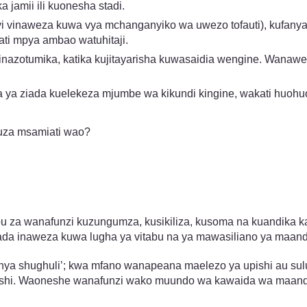
 jamii ili kuonesha stadi.
ivi vinaweza kuwa vya mchanganyiko wa uwezo tofauti), kufany
ati mpya ambao watuhitaji.
inazotumika, katika kujitayarisha kuwasaidia wengine. Wanawez
 ya ziada kuelekeza mjumbe wa kikundi kingine, wakati huohuo
kuza msamiati wao?
a wanafunzi kuzungumza, kusikiliza, kusoma na kuandika katika
ada inaweza kuwa lugha ya vitabu na ya mawasiliano ya maand
anya shughuli’; kwa mfano wanapeana maelezo ya upishi au sul
. Waoneshe wanafunzi wako muundo wa kawaida wa maandishi 