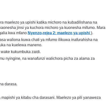
a maelezo ya upishi katika michoro na kubadilishana na
Aliwaonesha jinsi ya kuchora michoro ya kuonesha mifumo. Mara
galia kwa mfano
Nyenzo-rejea 2: maelezo ya upishi
).
darasa waliona kuwa chati ya mfumo ilikuwa inafurahisha na
mbuka na kuelewa maneno.
i wake kukumbuka zaidi.
mu nyingine, na wanafunzi walichora picha za alama za
na darasa.
 mapishi ya kitabu cha darasani. Maelezo ya pili yanaweza