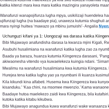
katika kitenzi mara kwa mara katika mazingira yanayoleta ma
Wanafunzi wanapojifunza lugha mpya, usikilizaji huendelea ha
ujifunzaji lugha (na baadaye pia), unaweza kutumia shughuli am
mara nyingi huitwa ‘mawazo ya mbinu jumuishi’- Angalia
Nyenz
Uchunguzi kifani ya 1: Uongozaji wa darasa katika Kiinger
Bibi Mujawayo anafundisha darasa la kwanza mjini Kigali, R
Asubuhi husalimiana na wanafunzi katika lugha zao za nyumb
Baada ya baraza, huanza kutumia Kiingereza darasani, ‘Pan
akiwaonesha vitendo vya kuwaelekeza kuingia ndani. ‘Simam
Mwalimu na wanafunzi husalimiana kwa kutumia Kiingereza. 
Hurejea tena katika lugha yao ya nyumbani ili kuanza kusimul
Kila kikundi kina alfabeti. Husema kwa Kiingereza kwa kuny
kisanduku.’ ‘Kaa chini, na msomee mwenzio.’ Kama wanaon
Baadaye hutoa maelekezo zaidi kwa Kiingereza, bila kutafsir
kutoka katika kitabu kikubwa.
Bibi Mujawayo anagundua kuwa wanafunzi wake wanaanza k