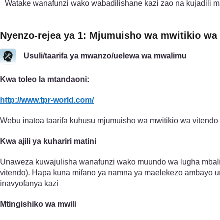
Watake wanafunzi wako wabadilishane kazi zao na kujadili m
Nyenzo-rejea ya 1: Mjumuisho wa mwitikio wa 
Usuli/taarifa ya mwanzo/uelewa wa mwalimu
Kwa toleo la mtandaoni:
http://www.tpr-world.com/
Webu inatoa taarifa kuhusu mjumuisho wa mwitikio wa vitendo 
Kwa ajili ya kuhariri matini
Unaweza kuwajulisha wanafunzi wako muundo wa lugha mbalim
vitendo). Hapa kuna mifano ya namna ya maelekezo ambayo un
inavyofanya kazi
Mtingishiko wa mwili