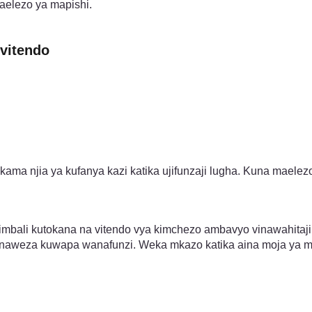
aelezo ya mapishi.
vitendo
kama njia ya kufanya kazi katika ujifunzaji lugha. Kuna maele
bali kutokana na vitendo vya kimchezo ambavyo vinawahitaji
aweza kuwapa wanafunzi. Weka mkazo katika aina moja ya mae