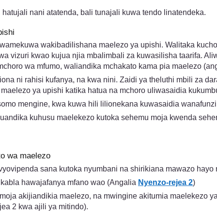
tujali nani atatenda, bali tunajali kuwa tendo linatendeka.
ishi
 wamekuwa wakibadilishana maelezo ya upishi. Walitaka kuchor
uwa vizuri kwao kujua njia mbalimbali za kuwasilisha taarifa. 
choro wa mfumo, waliandika mchakato kama pia maelezo (an
ona ni rahisi kufanya, na kwa nini. Zaidi ya theluthi mbili za 
a maelezo ya upishi katika hatua na mchoro uliwasaidia kuku
masomo mengine, kwa kuwa hili lilionekana kuwasaidia wanafunz
mo kuandika kuhusu maelekezo kutoka sehemu moja kwenda sehe
to wa maelezo
avyovipenda sana kutoka nyumbani na shirikiana mawazo hayo 
 kabla hawajafanya mfano wao (Angalia
Nyenzo-rejea 2
)
moja akijiandikia maelezo, na mwingine akitumia maelekezo ya
a 2 kwa ajili ya mitindo).