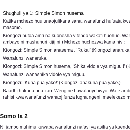
Shughuli ya 1: Simple Simon husema
Katika mchezo huu unaojulikana sana, wanafunzi hufuata kwa 
masomo.
Kiongozi hutoa amri na kuonesha vitendo wakati huohuo. Wan
ambaye ni mashuhuri kijijini.) Mchezo huchezwa kama hivi:
Kiongozi: Simple Simon anasema , ‘Ruka!’ (Kiongozi anaruka.
Wanafunzi wanaruka.
Kiongozi: Simple Simon husema, ‘Shika vidole vya miguu !’ (
Wanafunzi wanashika vidole vya miguu.
Kiongozi: ‘Kuna pua yako!’ (Kiongozi anakuna pua yake.)
Baadhi hukuna pua zao. Wengine hawafanyi hivyo. Wale am
rahisi kwa wanafunzi wanaojifunza lugha ngeni, maelekezo ma
Somo la 2
Ni jambo muhimu kuwapa wanafunzi nafasi ya asilia ya kuendel