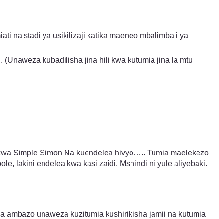
i na stadi ya usikilizaji katika maeneo mbalimbali ya
Unaweza kubadilisha jina hili kwa kutumia jina la mtu
kwa Simple Simon Na kuendelea hivyo….. Tumia maelekezo
 lakini endelea kwa kasi zaidi. Mshindi ni yule aliyebaki.
ia ambazo unaweza kuzitumia kushirikisha jamii na kutumia