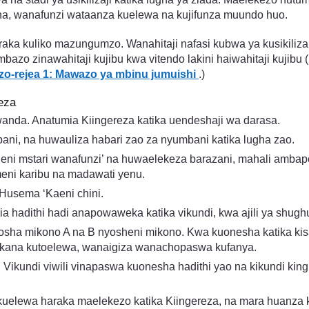
ana, wanafunzi wataanza kuelewa na kujifunza muundo huo.
raka kuliko mazungumzo. Wanahitaji nafasi kubwa ya kusikiliza
bazo zinawahitaji kujibu kwa vitendo lakini haiwahitaji kujibu
o-rejea 1: Mawazo ya mbinu jumuishi
.)
eza
wanda. Anatumia Kiingereza katika uendeshaji wa darasa.
ani, na huwauliza habari zao za nyumbani katika lugha zao.
geni mstari wanafunzi’ na huwaelekeza barazani, mahali amba
eni karibu na madawati yenu.
Husema ‘Kaeni chini.
ia hadithi hadi anapowaweka katika vikundi, kwa ajili ya shughu
oosha mikono A na B nyosheni mikono. Kwa kuonesha katika ki
ekana kutoelewa, wanaigiza wanachopaswa kufanya.
i. Vikundi viwili vinapaswa kuonesha hadithi yao na kikundi k
uelewa haraka maelekezo katika Kiingereza, na mara huanza