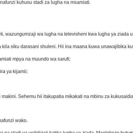
nafunzi kuhusu stadi za lugha na msamiati.
ti, wazungumzaji wa lugha na televisheni kwa lugha ya ziada u
a kila siku darasani shuleni. Hii ina maana kuwa unawajibika 
amiati mpya na muundo wa sarufi;
a ya kijamii;
di makini. Sehemu hii itakupatia mikakati na mbinu za kukusaidia
nafunzi wako.
 na stadi ya usikilizaji katika lugha ya ziada. Maelekezo hu