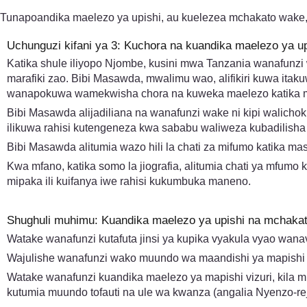
Tunapoandika maelezo ya upishi, au kuelezea mchakato wake, ha
Uchunguzi kifani ya 3: Kuchora na kuandika maelezo ya up
Katika shule iliyopo Njombe, kusini mwa Tanzania wanafunzi
marafiki zao. Bibi Masawda, mwalimu wao, alifikiri kuwa itak
wanapokuwa wamekwisha chora na kuweka maelezo katika m
Bibi Masawda alijadiliana na wanafunzi wake ni kipi walichoki
ilikuwa rahisi kutengeneza kwa sababu waliweza kubadilish
Bibi Masawda alitumia wazo hili la chati za mifumo katika 
Kwa mfano, katika somo la jiografia, alitumia chati ya mfu
mipaka ili kuifanya iwe rahisi kukumbuka maneno.
Shughuli muhimu: Kuandika maelezo ya upishi na mchaka
Watake wanafunzi kutafuta jinsi ya kupika vyakula vyao wan
Wajulishe wanafunzi wako muundo wa maandishi ya mapishi
Watake wanafunzi kuandika maelezo ya mapishi vizuri, kila m
kutumia muundo tofauti na ule wa kwanza (angalia Nyenzo-reje