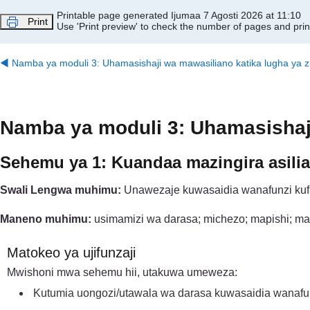
Ruka hadi kwa yaliyomo
Printable page generated Ijumaa 7 Agosti 2026 at 11:10
Print
Use 'Print preview' to check the number of pages and print
◀︎
Namba ya moduli 3: Uhamasishaji wa mawasiliano katika lugha ya z
Namba ya moduli 3: Uhamasishaji
Sehemu ya 1: Kuandaa mazingira asilia 
Swali Lengwa muhimu:
Unawezaje kuwasaidia wanafunzi kufa
Maneno muhimu:
usimamizi wa darasa; michezo; mapishi; m
Matokeo ya ujifunzaji
Mwishoni mwa sehemu hii, utakuwa umeweza:
Kutumia uongozi/utawala wa darasa kuwasaidia wanafunz