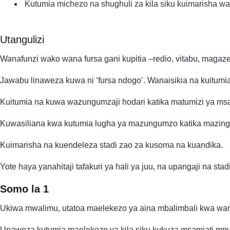
Kutumia michezo na shughuli za kila siku kuimarisha wa
Utangulizi
Wanafunzi wako wana fursa gani kupitia –redio, vitabu, magaze
Jawabu linaweza kuwa ni ‘fursa ndogo’. Wanaisikia na kuitumi
Kuitumia na kuwa wazungumzaji hodari katika matumizi ya ms
Kuwasiliana kwa kutumia lugha ya mazungumzo katika mazingir
Kuimarisha na kuendeleza stadi zao za kusoma na kuandika.
Yote haya yanahitaji tafakuri ya hali ya juu, na upangaji na sta
Somo la 1
Ukiwa mwalimu, utatoa maelekezo ya aina mbalimbali kwa wa
Unaweza kutumia maelekezo ya kila siku kukuza msamiati mpya