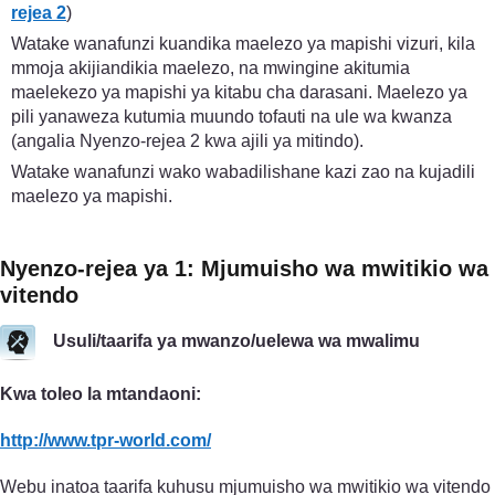
rejea 2
)
Watake wanafunzi kuandika maelezo ya mapishi vizuri, kila
mmoja akijiandikia maelezo, na mwingine akitumia
maelekezo ya mapishi ya kitabu cha darasani. Maelezo ya
pili yanaweza kutumia muundo tofauti na ule wa kwanza
(angalia Nyenzo-rejea 2 kwa ajili ya mitindo).
Watake wanafunzi wako wabadilishane kazi zao na kujadili
maelezo ya mapishi.
Nyenzo-rejea ya 1: Mjumuisho wa mwitikio wa
vitendo
Usuli/taarifa ya mwanzo/uelewa wa mwalimu
Kwa toleo la mtandaoni:
http://www.tpr-world.com/
Webu inatoa taarifa kuhusu mjumuisho wa mwitikio wa vitendo