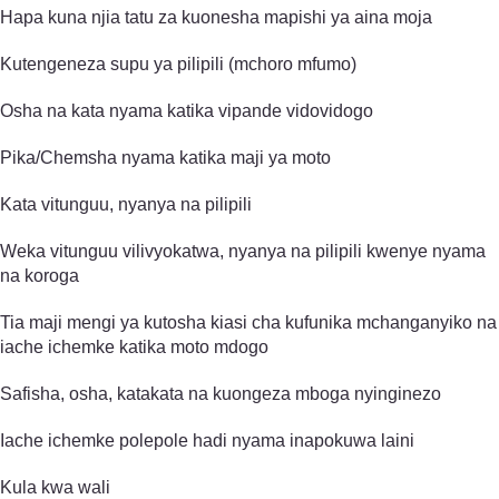
Hapa kuna njia tatu za kuonesha mapishi ya aina moja
Kutengeneza supu ya pilipili (mchoro mfumo)
Osha na kata nyama katika vipande vidovidogo
Pika/Chemsha nyama katika maji ya moto
Kata vitunguu, nyanya na pilipili
Weka vitunguu vilivyokatwa, nyanya na pilipili kwenye nyama
na koroga
Tia maji mengi ya kutosha kiasi cha kufunika mchanganyiko na
iache ichemke katika moto mdogo
Safisha, osha, katakata na kuongeza mboga nyinginezo
Iache ichemke polepole hadi nyama inapokuwa laini
Kula kwa wali