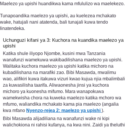
Maelezo ya upishi huandikwa kama mfululizo wa maelekezo.
Tunapoandika maelezo ya upishi, au kuelezea mchakato
wake, hatujali nani atatenda, bali tunajali kuwa tendo
linatendeka.
Uchunguzi kifani ya 3: Kuchora na kuandika maelezo ya
upishi
Katika shule iliyopo Njombe, kusini mwa Tanzania
wanafunzi wamekuwa wakibadilishana maelezo ya upishi.
Walitaka kuchora maelezo ya upishi katika michoro na
kubadilishana na marafiki zao. Bibi Masawda, mwalimu
wao, alifikiri kuwa itakuwa vizuri kwao kujua njia mbalimbali
za kuwasilisha taarifa. Aliwaonesha jinsi ya kuchora
michoro ya kuonesha mifumo. Mara wanapokuwa
wamekwisha chora na kuweka maelezo katika mchoro wa
mfumo, waliandika mchakato kama pia maelezo (angalia
kwa mfano
Nyenzo-rejea 2: maelezo ya upishi
).
Bibi Masawda alijadiliana na wanafunzi wake ni kipi
walichokiona ni rahisi kufanya, na kwa nini. Zaidi ya theluthi