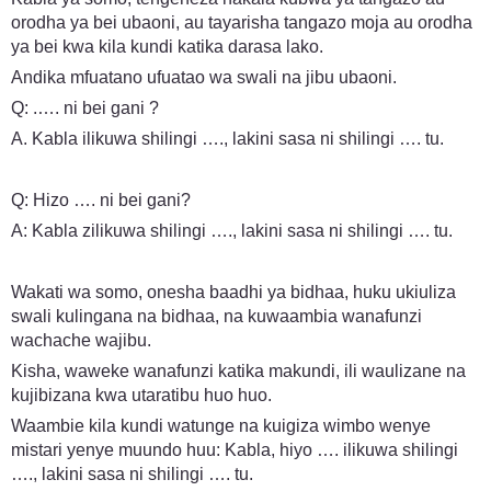
orodha ya bei ubaoni, au tayarisha tangazo moja au orodha
ya bei kwa kila kundi katika darasa lako.
Andika mfuatano ufuatao wa swali na jibu ubaoni.
Q: .…. ni bei gani ?
A. Kabla ilikuwa shilingi …., lakini sasa ni shilingi …. tu.
Q: Hizo …. ni bei gani?
A: Kabla zilikuwa shilingi …., lakini sasa ni shilingi …. tu.
Wakati wa somo, onesha baadhi ya bidhaa, huku ukiuliza
swali kulingana na bidhaa, na kuwaambia wanafunzi
wachache wajibu.
Kisha, waweke wanafunzi katika makundi, ili waulizane na
kujibizana kwa utaratibu huo huo.
Waambie kila kundi watunge na kuigiza wimbo wenye
mistari yenye muundo huu: Kabla, hiyo …. ilikuwa shilingi
…., lakini sasa ni shilingi …. tu.