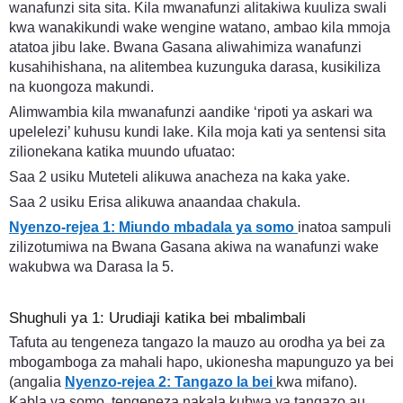
wanafunzi sita sita. Kila mwanafunzi alitakiwa kuuliza swali
kwa wanakikundi wake wengine watano, ambao kila mmoja
atatoa jibu lake. Bwana Gasana aliwahimiza wanafunzi
kusahihishana, na alitembea kuzunguka darasa, kusikiliza
na kuongoza makundi.
Alimwambia kila mwanafunzi aandike ‘ripoti ya askari wa
upelelezi’ kuhusu kundi lake. Kila moja kati ya sentensi sita
zilionekana katika muundo ufuatao:
Saa 2 usiku Muteteli alikuwa anacheza na kaka yake.
Saa 2 usiku Erisa alikuwa anaandaa chakula.
Nyenzo-rejea 1: Miundo mbadala ya somo
inatoa sampuli
zilizotumiwa na Bwana Gasana akiwa na wanafunzi wake
wakubwa wa Darasa la 5.
Shughuli ya 1: Urudiaji katika bei mbalimbali
Tafuta au tengeneza tangazo la mauzo au orodha ya bei za
mbogamboga za mahali hapo, ukionesha mapunguzo ya bei
(angalia
Nyenzo-rejea 2: Tangazo la bei
kwa mifano).
Kabla ya somo, tengeneza nakala kubwa ya tangazo au