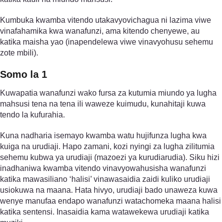
Kumbuka kwamba vitendo utakavyovichagua ni lazima viwe
vinafahamika kwa wanafunzi, ama kitendo chenyewe, au
katika maisha yao (inapendelewa viwe vinavyohusu sehemu
zote mbili).
Somo la 1
Kuwapatia wanafunzi wako fursa za kutumia miundo ya lugha
mahsusi tena na tena ili waweze kuimudu, kunahitaji kuwa
tendo la kufurahia.
Kuna nadharia isemayo kwamba watu hujifunza lugha kwa
kuiga na urudiaji. Hapo zamani, kozi nyingi za lugha zilitumia
sehemu kubwa ya urudiaji (mazoezi ya kurudiarudia). Siku hizi
inadhaniwa kwamba vitendo vinavyowahusisha wanafunzi
katika mawasiliano ‘halisi’ vinawasaidia zaidi kuliko urudiaji
usiokuwa na maana. Hata hivyo, urudiaji bado unaweza kuwa
wenye manufaa endapo wanafunzi watachomeka maana halisi
katika sentensi. Inasaidia kama watawekewa urudiaji katika