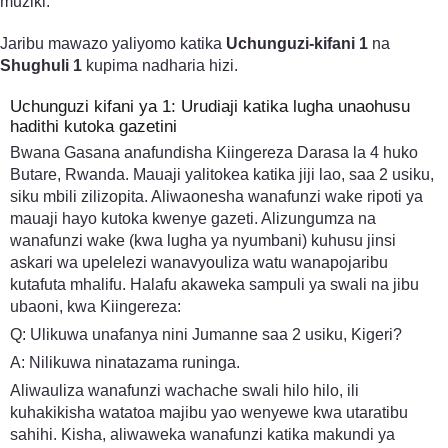
muziki.
Jaribu mawazo yaliyomo katika
Uchunguzi-kifani 1
na
Shughuli 1
kupima nadharia hizi.
Uchunguzi kifani ya 1: Urudiaji katika lugha unaohusu
hadithi kutoka gazetini
Bwana Gasana anafundisha Kiingereza Darasa la 4 huko
Butare, Rwanda. Mauaji yalitokea katika jiji lao, saa 2 usiku,
siku mbili zilizopita. Aliwaonesha wanafunzi wake ripoti ya
mauaji hayo kutoka kwenye gazeti. Alizungumza na
wanafunzi wake (kwa lugha ya nyumbani) kuhusu jinsi
askari wa upelelezi wanavyouliza watu wanapojaribu
kutafuta mhalifu. Halafu akaweka sampuli ya swali na jibu
ubaoni, kwa Kiingereza:
Q: Ulikuwa unafanya nini Jumanne saa 2 usiku, Kigeri?
A: Nilikuwa ninatazama runinga.
Aliwauliza wanafunzi wachache swali hilo hilo, ili
kuhakikisha watatoa majibu yao wenyewe kwa utaratibu
sahihi. Kisha, aliwaweka wanafunzi katika makundi ya