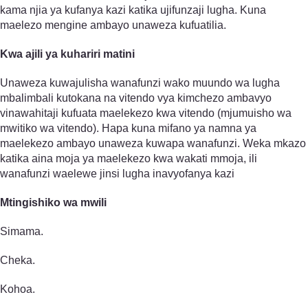
kama njia ya kufanya kazi katika ujifunzaji lugha. Kuna
maelezo mengine ambayo unaweza kufuatilia.
Kwa ajili ya kuhariri matini
Unaweza kuwajulisha wanafunzi wako muundo wa lugha
mbalimbali kutokana na vitendo vya kimchezo ambavyo
vinawahitaji kufuata maelekezo kwa vitendo (mjumuisho wa
mwitiko wa vitendo). Hapa kuna mifano ya namna ya
maelekezo ambayo unaweza kuwapa wanafunzi. Weka mkazo
katika aina moja ya maelekezo kwa wakati mmoja, ili
wanafunzi waelewe jinsi lugha inavyofanya kazi
Mtingishiko wa mwili
Simama.
Cheka.
Kohoa.