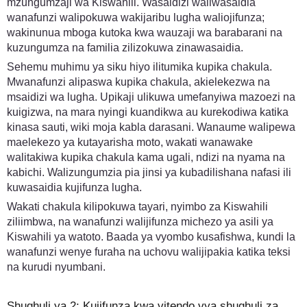
mzungumzaji wa Kiswahili. Wasaidizi waliwasaidia
wanafunzi walipokuwa wakijaribu lugha waliojifunza;
wakinunua mboga kutoka kwa wauzaji wa barabarani na
kuzungumza na familia zilizokuwa zinawasaidia.
Sehemu muhimu ya siku hiyo ilitumika kupika chakula.
Mwanafunzi alipaswa kupika chakula, akielekezwa na
msaidizi wa lugha. Upikaji ulikuwa umefanyiwa mazoezi na
kuigizwa, na mara nyingi kuandikwa au kurekodiwa katika
kinasa sauti, wiki moja kabla darasani. Wanaume walipewa
maelekezo ya kutayarisha moto, wakati wanawake
walitakiwa kupika chakula kama ugali, ndizi na nyama na
kabichi. Walizungumzia pia jinsi ya kubadilishana nafasi ili
kuwasaidia kujifunza lugha.
Wakati chakula kilipokuwa tayari, nyimbo za Kiswahili
ziliimbwa, na wanafunzi walijifunza michezo ya asili ya
Kiswahili ya watoto. Baada ya vyombo kusafishwa, kundi la
wanafunzi wenye furaha na uchovu walijipakia katika teksi
na kurudi nyumbani.
Shughuli ya 2: Kujifunza kwa vitendo vya shughuli za