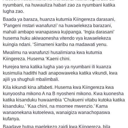
nyumbani, na huwauliza habari zao za nyumbani katika
lugha zao.
Baada ya baraza, huanza kutumia Kiingereza darasani,
‘Pangeni mstari wanafunzi’ na huwaelekeza barazani,
mahali ambapo wanapaswa kujipanga. ‘Ingia darasani’
husema huku akiwaonesha vitendo vya kuwaelekeza
kuingia ndani. ‘Simameni karibu na madawati yenu.
Mwalimu na wanafunzi husalimiana kwa kutumia
Kiingereza. Husema ‘Kaeni chini.
Hurejea tena katika lugha yao ya nyumbani ili kuanza
kusimulia hadithi hadi anapowaweka katika vikundi, kwa
ajili ya shughuli mbalimbali.
Kila kikundi kina alfabeti. Husema kwa Kiingereza kwa
kunyoosha mikono A na B nyosheni mikono. Kwa kuonesha
katika kisanduku huwaambia ‘Chukueni vitabu kutoka katika
kisanduku.’ ‘Kaa chini, na msomee mwenzio.’ Kama
wanaonekana kutoelewa, wanaigiza wanachopaswa
kufanya.
Baadaye hutoa maelekezo zaidi kwa Kiingereza, bila