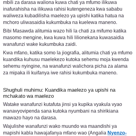
mbili za darasa waliona kuwa chati ya mfumo ilikuwa
inafurahisha na ilikuwa rahisi kutengeneza kwa sababu
waliweza kubadilisha maelezo ya upishi katika hatua na
mchoro uliwasaidia kukumbuka na kuelewa maneno.
Bibi Masawda alitumia wazo hili la chati za mifumo katika
masomo mengine, kwa kuwa hili lilionekana kuwasaidia
wanafunzi wake kukumbuka zaidi.
Kwa mfano, katika somo la jiografia, alitumia chati ya mfumo
kuandika kuhusu maelekezo kutoka sehemu moja kwenda
sehemu nyingine, na wanafunzi walichora picha za alama
za mipaka ili kuifanya iwe rahisi kukumbuka maneno.
Shughuli muhimu: Kuandika maelezo ya upishi na
mchakato wa maelezo
Watake wanafunzi kutafuta jinsi ya kupika vyakula vyao
wanavyovipenda sana kutoka nyumbani na shirikiana
mawazo hayo na darasa.
Wajulishe wanafunzi wako muundo wa maandishi ya
mapishi kabla hawajafanya mfano wao (Angalia
Nyenzo-