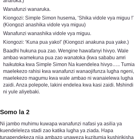
anaruka.)
Wanafunzi wanaruka.
Kiongozi: Simple Simon husema, ‘Shika vidole vya miguu !’
(Kiongozi anashika vidole vya miguu)
Wanafunzi wanashika vidole vya miguu.
Kiongozi: ‘Kuna pua yako!’ (Kiongozi anakuna pua yake.)
Baadhi hukuna pua zao. Wengine hawafanyi hivyo. Wale
ambao wamekuna pua zao wanatoka (kwa sababu amri
haikutoka kwa Simple Simon Na kuendelea hivyo….. Tumia
maelekezo rahisi kwa wanafunzi wanaojifunza lugha ngeni,
maelekezo magumu kwa wale ambao ni wanaielewa lugha
zaidi. Anza polepole, lakini endelea kwa kasi zaidi. Mshindi
ni yule aliyebaki.
Somo la 2
Ni jambo muhimu kuwapa wanafunzi nafasi ya asilia ya
kuendeleleza stadi zao katika lugha ya ziada. Hapa
tunapendekeza njia ambazo unaweza kuzitumia kushirikisha