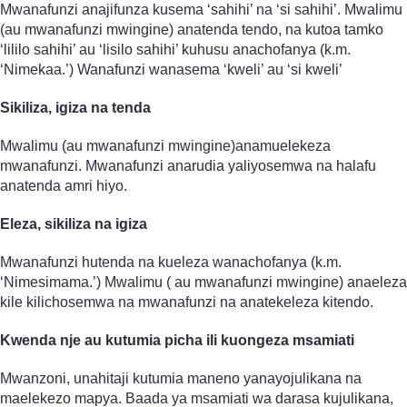
Mwanafunzi anajifunza kusema ‘sahihi’ na ‘si sahihi’. Mwalimu
(au mwanafunzi mwingine) anatenda tendo, na kutoa tamko
‘lililo sahihi’ au ‘lisilo sahihi’ kuhusu anachofanya (k.m.
‘Nimekaa.’) Wanafunzi wanasema ‘kweli’ au ‘si kweli’
Sikiliza, igiza na tenda
Mwalimu (au mwanafunzi mwingine)anamuelekeza
mwanafunzi. Mwanafunzi anarudia yaliyosemwa na halafu
anatenda amri hiyo.
Eleza, sikiliza na igiza
Mwanafunzi hutenda na kueleza wanachofanya (k.m.
‘Nimesimama.’) Mwalimu ( au mwanafunzi mwingine) anaeleza
kile kilichosemwa na mwanafunzi na anatekeleza kitendo.
Kwenda nje au kutumia picha ili kuongeza msamiati
Mwanzoni, unahitaji kutumia maneno yanayojulikana na
maelekezo mapya. Baada ya msamiati wa darasa kujulikana,