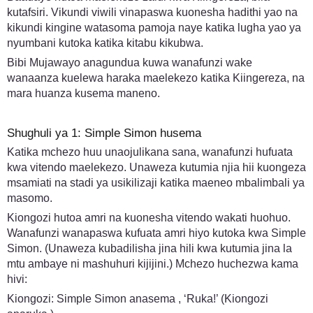
kutafsiri. Vikundi viwili vinapaswa kuonesha hadithi yao na
kikundi kingine watasoma pamoja naye katika lugha yao ya
nyumbani kutoka katika kitabu kikubwa.
Bibi Mujawayo anagundua kuwa wanafunzi wake
wanaanza kuelewa haraka maelekezo katika Kiingereza, na
mara huanza kusema maneno.
Shughuli ya 1: Simple Simon husema
Katika mchezo huu unaojulikana sana, wanafunzi hufuata
kwa vitendo maelekezo. Unaweza kutumia njia hii kuongeza
msamiati na stadi ya usikilizaji katika maeneo mbalimbali ya
masomo.
Kiongozi hutoa amri na kuonesha vitendo wakati huohuo.
Wanafunzi wanapaswa kufuata amri hiyo kutoka kwa Simple
Simon. (Unaweza kubadilisha jina hili kwa kutumia jina la
mtu ambaye ni mashuhuri kijijini.) Mchezo huchezwa kama
hivi:
Kiongozi: Simple Simon anasema , ‘Ruka!’ (Kiongozi