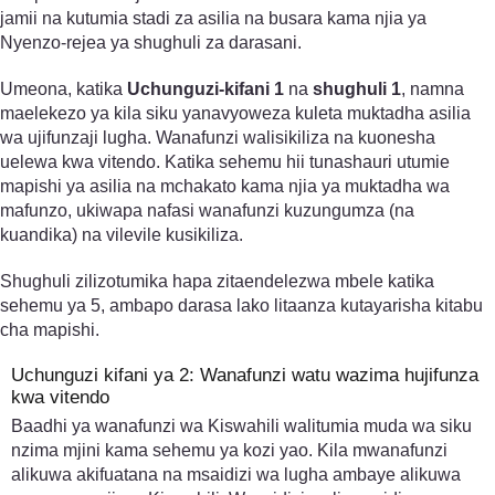
jamii na kutumia stadi za asilia na busara kama njia ya
Nyenzo-rejea ya shughuli za darasani.
Umeona, katika
Uchunguzi-kifani 1
na
shughuli 1
, namna
maelekezo ya kila siku yanavyoweza kuleta muktadha asilia
wa ujifunzaji lugha. Wanafunzi walisikiliza na kuonesha
uelewa kwa vitendo. Katika sehemu hii tunashauri utumie
mapishi ya asilia na mchakato kama njia ya muktadha wa
mafunzo, ukiwapa nafasi wanafunzi kuzungumza (na
kuandika) na vilevile kusikiliza.
Shughuli zilizotumika hapa zitaendelezwa mbele katika
sehemu ya 5, ambapo darasa lako litaanza kutayarisha kitabu
cha mapishi.
Uchunguzi kifani ya 2: Wanafunzi watu wazima hujifunza
kwa vitendo
Baadhi ya wanafunzi wa Kiswahili walitumia muda wa siku
nzima mjini kama sehemu ya kozi yao. Kila mwanafunzi
alikuwa akifuatana na msaidizi wa lugha ambaye alikuwa