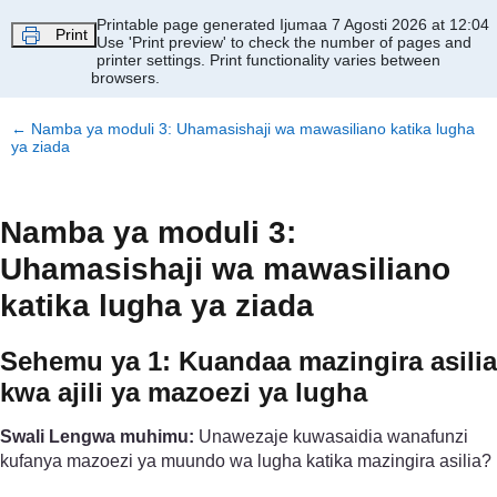
Ruka hadi kwa yaliyomo
Printable page generated Ijumaa 7 Agosti 2026 at 12:04
Print
Use 'Print preview' to check the number of pages and
printer settings.
Print functionality varies between
browsers.
←
Namba ya moduli 3: Uhamasishaji wa mawasiliano katika lugha
ya ziada
Namba ya moduli 3:
Uhamasishaji wa mawasiliano
katika lugha ya ziada
Sehemu ya 1: Kuandaa mazingira asilia
kwa ajili ya mazoezi ya lugha
Swali Lengwa muhimu:
Unawezaje kuwasaidia wanafunzi
kufanya mazoezi ya muundo wa lugha katika mazingira asilia?