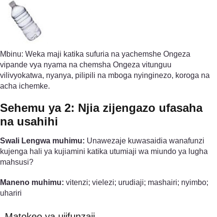
Mbinu: Weka maji katika sufuria na yachemshe Ongeza
vipande vya nyama na chemsha Ongeza vitunguu
vilivyokatwa, nyanya, pilipili na mboga nyinginezo, koroga na
acha ichemke.
Sehemu ya 2: Njia zijengazo ufasaha
na usahihi
Swali Lengwa muhimu:
Unawezaje kuwasaidia wanafunzi
kujenga hali ya kujiamini katika utumiaji wa miundo ya lugha
mahsusi?
Maneno muhimu:
vitenzi; vielezi; urudiaji; mashairi; nyimbo;
uhariri
Matokeo ya ujifunzaji