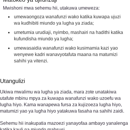
Mwishoni mwa sehemu hii, utakuwa umeweza:
umewaongoza wanafunzi wako katika kuwapa ujuzi
wa kudhibiti miundo ya lugha ya ziada;
umetumia urudiaji, nyimbo, mashairi na hadithi katika
kufundisha miundo ya lugha;
umewasaidia wanafunzi wako kusimamia kazi yao
wenyewe kadri wanavyotafuta maana na matumizi
sahihi ya vitenzi.
Utangulizi
Ukiwa mwalimu wa lugha ya ziada, mara zote unatakiwa
utafute mbinu mpya za kuwapa wanafunzi wako uzoefu wa
lugha hiyo. Kama wanapewa fursa za kujizoeza lugha hiyo,
matumizi yao ya lugha hiyo yatakuwa fasaha na sahihi zaidi.
Sehemu hii inakupatia mazoezi yanayofaa ambayo yanalenga
katika kauli na miundo mahsusi.