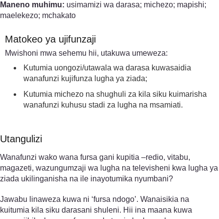
Maneno muhimu:
usimamizi wa darasa; michezo; mapishi;
maelekezo; mchakato
Matokeo ya ujifunzaji
Mwishoni mwa sehemu hii, utakuwa umeweza:
Kutumia uongozi/utawala wa darasa kuwasaidia
wanafunzi kujifunza lugha ya ziada;
Kutumia michezo na shughuli za kila siku kuimarisha
wanafunzi kuhusu stadi za lugha na msamiati.
Utangulizi
Wanafunzi wako wana fursa gani kupitia –redio, vitabu,
magazeti, wazungumzaji wa lugha na televisheni kwa lugha ya
ziada ukilinganisha na ile inayotumika nyumbani?
Jawabu linaweza kuwa ni ‘fursa ndogo’. Wanaisikia na
kuitumia kila siku darasani shuleni. Hii ina maana kuwa