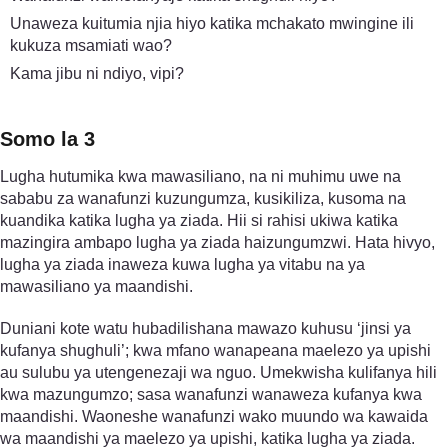
Unaweza kuitumia njia hiyo katika mchakato mwingine ili
kukuza msamiati wao?
Kama jibu ni ndiyo, vipi?
Somo la 3
Lugha hutumika kwa mawasiliano, na ni muhimu uwe na
sababu za wanafunzi kuzungumza, kusikiliza, kusoma na
kuandika katika lugha ya ziada. Hii si rahisi ukiwa katika
mazingira ambapo lugha ya ziada haizungumzwi. Hata hivyo,
lugha ya ziada inaweza kuwa lugha ya vitabu na ya
mawasiliano ya maandishi.
Duniani kote watu hubadilishana mawazo kuhusu ‘jinsi ya
kufanya shughuli’; kwa mfano wanapeana maelezo ya upishi
au sulubu ya utengenezaji wa nguo. Umekwisha kulifanya hili
kwa mazungumzo; sasa wanafunzi wanaweza kufanya kwa
maandishi. Waoneshe wanafunzi wako muundo wa kawaida
wa maandishi ya maelezo ya upishi, katika lugha ya ziada.