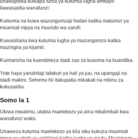
unawajibika kuwapa fursa ya kutumia lugha ambayo
itawasaidia wanafunzi:
Kuitumia na kuwa wazungumzaji hodari katika matumizi ya
msamiati mpya na muundo wa sarufi;
Kuwasiliana kwa kutumia lugha ya mazungumzo katika
mazingira ya kijamii;
Kuimarisha na kuendeleza stadi zao za kusoma na kuandika.
Yote haya yanahitaji tafakuri ya hali ya juu, na upangaji na
stadi makini. Sehemu hii itakupatia mikakati na mbinu za
kukusaidia.
Somo la 1
Ukiwa mwalimu, utatoa maelekezo ya aina mbalimbali kwa
wanafunzi wako.
Unaweza kutumia maelekezo ya kila siku kukuza msamiati