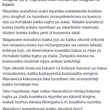
kijamii
Waambie wanafunzi wako kwamba watakwenda kutafuta
jinsi shughuli za nyumbani zinavyotekelezwa na kueleza
njia za mchakato katika lugha ya ziada. Watake wanafunzi
kuleta taarifa kutoka nyumbani au mkaribishe mwenyeji
shuleni kutoka katika jamii ili kuonesha stadi.
Wagawane wanafunzi katika jozi au katika vikundi (vikundi
hivi vinaweza kuwa vya mchanganyiko wa uwezo tofauti),
kufanya kazi, na ikiwezekana kuandika hatua za moja ya
mchakato katika lugha ya ziada. Zungukia darasa na
kuwasaidia msamiati mpya ambao watuhitaji.
Vipe vikundi muda wa kukariri na kufanya mazoezi ya hatua
zinazotumika, katika kujitayarisha kuwasaidia wengine.
Wanaweza kukusanya toka nyumbani vitu vinavyohitaji
katika mchakato huo.
Siku inayofuata, mpe nafasi mwanafunzi mmoja kutumia
lugha ya ziada kuelekeza mjumbe wa kikundi kingine,
wakati huohuo darasa likiangalia k.m. kusafisha nyumba.
Wanafunzi wamefanyaje katika shughuli hiyo?