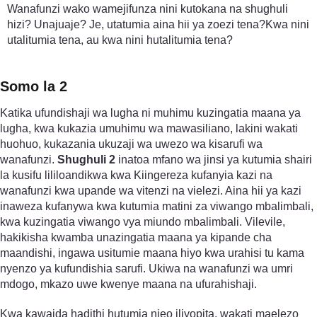
Wanafunzi wako wamejifunza nini kutokana na shughuli
hizi? Unajuaje? Je, utatumia aina hii ya zoezi tena?Kwa nini
utalitumia tena, au kwa nini hutalitumia tena?
Somo la 2
Katika ufundishaji wa lugha ni muhimu kuzingatia maana ya
lugha, kwa kukazia umuhimu wa mawasiliano, lakini wakati
huohuo, kukazania ukuzaji wa uwezo wa kisarufi wa
wanafunzi.
Shughuli 2
inatoa mfano wa jinsi ya kutumia shairi
la kusifu lililoandikwa kwa Kiingereza kufanyia kazi na
wanafunzi kwa upande wa vitenzi na vielezi. Aina hii ya kazi
inaweza kufanywa kwa kutumia matini za viwango mbalimbali,
kwa kuzingatia viwango vya miundo mbalimbali. Vilevile,
hakikisha kwamba unazingatia maana ya kipande cha
maandishi, ingawa usitumie maana hiyo kwa urahisi tu kama
nyenzo ya kufundishia sarufi. Ukiwa na wanafunzi wa umri
mdogo, mkazo uwe kwenye maana na ufurahishaji.
Kwa kawaida hadithi hutumia njeo iliyopita, wakati maelezo