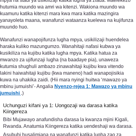
mpya na stadi ya usikilizaji katika lugha ya ziada. Maelekezo
hutumia muundo wa amri wa kitenzi. Wakiona muundo wa
kuamuru katika kitenzi mara kwa mara katika mazingira
yanayoleta maana, wanafunzi wataanza kuelewa na kujifunza
muundo huo.
Wanafunzi wanapojifunza lugha mpya, usikilizaji huendelea
haraka kuliko mazungumzo. Wanahitaji nafasi kubwa ya
kusikiliza na kujibu katika lugha mpya. Katika hatua za
mwanzo za ujifunzaji lugha (na baadaye pia), unaweza
kutumia shughuli ambazo zinawahitaji kujibu kwa vitendo
lakini haiwahitaji kujibu (kwa maneno) hadi wanapojisikia
kuwa na uhakika zaidi. (Hii mara nyingi huitwa ‘mawazo ya
mbinu jumuishi’- Angalia
Nyenzo-rejea 1: Mawazo ya mbinu
jumuishi
.)
Uchunguzi kifani ya 1: Uongozaji wa darasa katika
Kiingereza
Bibi Mujawayo anafundisha darasa la kwanza mjini Kigali,
Rwanda. Anatumia Kiingereza katika uendeshaji wa darasa.
Asubuhi husalimiana na wanafunzi katika lugha zao za