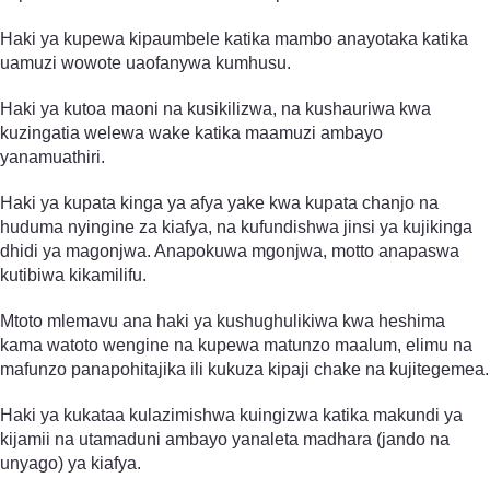
Haki ya kupewa kipaumbele katika mambo anayotaka katika
uamuzi wowote uaofanywa kumhusu.
Haki ya kutoa maoni na kusikilizwa, na kushauriwa kwa
kuzingatia welewa wake katika maamuzi ambayo
yanamuathiri.
Haki ya kupata kinga ya afya yake kwa kupata chanjo na
huduma nyingine za kiafya, na kufundishwa jinsi ya kujikinga
dhidi ya magonjwa. Anapokuwa mgonjwa, motto anapaswa
kutibiwa kikamilifu.
Mtoto mlemavu ana haki ya kushughulikiwa kwa heshima
kama watoto wengine na kupewa matunzo maalum, elimu na
mafunzo panapohitajika ili kukuza kipaji chake na kujitegemea.
Haki ya kukataa kulazimishwa kuingizwa katika makundi ya
kijamii na utamaduni ambayo yanaleta madhara (jando na
unyago) ya kiafya.