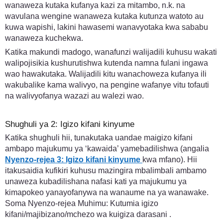
wanaweza kutaka kufanya kazi za mitambo, n.k. na
wavulana wengine wanaweza kutaka kutunza watoto au
kuwa wapishi, lakini hawasemi wanavyotaka kwa sababu
wanaweza kuchekwa.
Katika makundi madogo, wanafunzi walijadili kuhusu wakati
walipojisikia kushurutishwa kutenda namna fulani ingawa
wao hawakutaka. Walijadili kitu wanachoweza kufanya ili
wakubalike kama walivyo, na pengine wafanye vitu tofauti
na walivyofanya wazazi au walezi wao.
Shughuli ya 2: Igizo kifani kinyume
Katika shughuli hii, tunakutaka uandae maigizo kifani
ambapo majukumu ya ‘kawaida’ yamebadilishwa (angalia
Nyenzo-rejea 3: Igizo kifani kinyume
kwa mfano). Hii
itakusaidia kufikiri kuhusu mazingira mbalimbali ambamo
unaweza kubadilishana nafasi kati ya majukumu ya
kimapokeo yanayofanywa na wanaume na ya wanawake.
Soma Nyenzo-rejea Muhimu: Kutumia igizo
kifani/majibizano/mchezo wa kuigiza darasani .