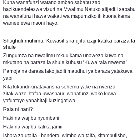
Kuna wanafunzi watano ambao sababu zao
hazikuendelezwa vizuri na Mwalimu Natuko alijadili sababu
na wanafunzi hawa wakati wa mapumziko ili kuona kama
wameelewa maoni hayo.
Shughuli muhimu: Kuwasilisha ujifunzaji katika baraza la
shule
Zungumza na mwalimu mkuu kama unaweza kuwa na
mkutano na baraza la shule kuhusu ‘Kuwa raia mwema’
Pamoja na darasa lako jadili maudhui ya baraza yatakuwa
yapi
Kila kikundi kinatayarisha sehemu yake na nyenzo
zitakiwazo. Itafaa uwashauri wanafunzi wako kuwa
yafuatayo yanahitaji kuzingatiwa:
Raia ni nani?
Haki na wajibu nyumbani
Haki na wajibu katika jamii
Ishara za utaifa - bendera, wimbo wa taifa, kitambulisho,