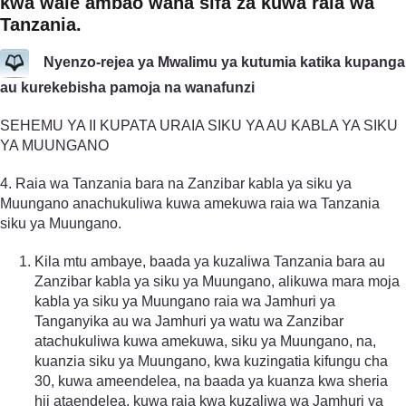
kwa wale ambao wana sifa za kuwa raia wa
Tanzania.
Nyenzo-rejea ya Mwalimu ya kutumia katika kupanga
au kurekebisha pamoja na wanafunzi
SEHEMU YA II KUPATA URAIA SIKU YA AU KABLA YA SIKU
YA MUUNGANO
4. Raia wa Tanzania bara na Zanzibar kabla ya siku ya
Muungano anachukuliwa kuwa amekuwa raia wa Tanzania
siku ya Muungano.
Kila mtu ambaye, baada ya kuzaliwa Tanzania bara au
Zanzibar kabla ya siku ya Muungano, alikuwa mara moja
kabla ya siku ya Muungano raia wa Jamhuri ya
Tanganyika au wa Jamhuri ya watu wa Zanzibar
atachukuliwa kuwa amekuwa, siku ya Muungano, na,
kuanzia siku ya Muungano, kwa kuzingatia kifungu cha
30, kuwa ameendelea, na baada ya kuanza kwa sheria
hii ataendelea, kuwa raia kwa kuzaliwa wa Jamhuri ya