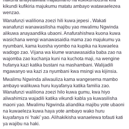
kikundi kufikiria majukumu matatu ambayo watawaelezea
wenzao.
Wanafunzi waliliona zoezi hili kuwa jepesi
.
Wakati
wanafunzi wanawasilisha majibu yao mwalimu Ngwinda
alikuwa anayaandika ubaoni. Anafurahishwa kuona kuwa
wasichana wengi wanawasaidia mama zao majukumu ya
nyumbani, kama kuosha vyombo na kupika na kuwaelea
wadogo zao. Vijana wa kiume wanawasaidia baba zao na
wajomba zao kuchanja kuni na kuchota maji, na wengine
hufanya kazi katika bustani na mashambani. Walijadili
mgawanyo wa kazi za nyumbani kwa msingi wa kijinsia.
Mwalimu Ngwinda aliwauliza kama wangesema mambo
ambayo walikuwa huru kuyafanya katika familia zao.
Wanafunzi waliliona zoezi hilo kuwa gumu, kwa hiyo
aliwahimiza wajadili katika vikundi kabla ya kuwasilisha
maoni yao. Mwalimu Ngwinda aliandika majibu yote ubaoni
na kuwaeleza kuwa haya yote ambayo wako huru
kuyafanya ni ‘haki’ yao. Alihakikisha wanaelewa tofauti kati
ya wajibu na haki.