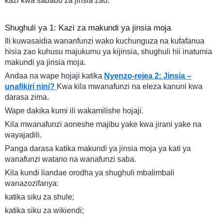
kazi kwa sababu za jinsia zao.
Shughuli ya 1: Kazi za makundi ya jinsia moja
Ili kuwasaidia wananfunzi wako kuchunguza na kufafanua
hisia zao kuhusu majukumu ya kijinsia, shughuli hii inatumia
makundi ya jinsia moja.
Andaa na wape hojaji katika
Nyenzo-rejea 2: Jinsia –
unafikiri nini?
Kwa kila mwanafunzi na eleza kanuni kwa
darasa zima.
Wape dakika kumi ili wakamilishe hojaji.
Kila mwanafunzi aoneshe majibu yake kwa jirani yake na
wayajadili.
Panga darasa katika makundi ya jinsia moja ya kati ya
wanafunzi watano na wanafunzi saba.
Kila kundi liandae orodha ya shughuli mbalimbali
wanazozifanya:
katika siku za shule;
katika siku za wikiendi;