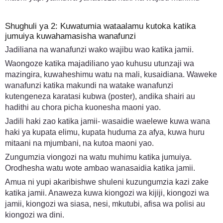
Shughuli ya 2: Kuwatumia wataalamu kutoka katika
jumuiya kuwahamasisha wanafunzi
Jadiliana na wanafunzi wako wajibu wao katika jamii.
Waongoze katika majadiliano yao kuhusu utunzaji wa
mazingira, kuwaheshimu watu na mali, kusaidiana. Waweke
wanafunzi katika makundi na watake wanafunzi
kutengeneza karatasi kubwa (poster), andika shairi au
hadithi au chora picha kuonesha maoni yao.
Jadili haki zao katika jamii- wasaidie waelewe kuwa wana
haki ya kupata elimu, kupata huduma za afya, kuwa huru
mitaani na mjumbani, na kutoa maoni yao.
Zungumzia viongozi na watu muhimu katika jumuiya.
Orodhesha watu wote ambao wanasaidia katika jamii.
Amua ni yupi akaribishwe shuleni kuzungumzia kazi zake
katika jamii. Anaweza kuwa kiongozi wa kijiji, kiongozi wa
jamii, kiongozi wa siasa, nesi, mkutubi, afisa wa polisi au
kiongozi wa dini.