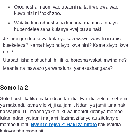
Orodhesha maoni yao ubaoni na talii welewa wao
kuwa hizi ni ‘haki’ zao.
Watake kuorodhesha na kuchora mambo ambayo
hupendelea sana kufanya -wajibu au haki.
Je, umegundua kuwa kufanya kazi wawili wawili ni rahisi
kutekeleza? Kama hivyo ndivyo, kwa nini? Kama sivyo, kwa
nini?
Utabadilishaje shughuli hii ili kuiboresha wakati mwingine?
Maarifa na mawazo ya wanafunzi yanakushangaza?
Somo la 2
Sote huishi katika makundi au familia. Familia zetu ni sehemu
ya makundi, kama vile vijiji au jamii. Ndani ya jamii tuna haki
na wajibu. Hii maana yake ni kuwa inabidi kufanya mambo
fulani ndani ya jamii na jamii lazima zifanye au zitufanyie
mambo fulani.
Nyenzo-rejea 2: Haki za mtoto
itakusaidia
kutayarisha mada hii.