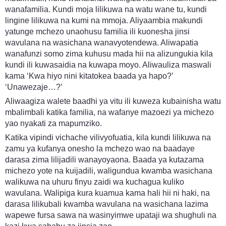
wanafamilia. Kundi moja lilikuwa na watu wane tu, kundi
lingine lilikuwa na kumi na mmoja. Aliyaambia makundi
yatunge mchezo unaohusu familia ili kuonesha jinsi
wavulana na wasichana wanavyotendewa. Aliwapatia
wanafunzi somo zima kuhusu mada hii na alizungukia kila
kundi ili kuwasaidia na kuwapa moyo. Aliwauliza maswali
kama ‘Kwa hiyo nini kitatokea baada ya hapo?’
‘Unawezaje…?’
Aliwaagiza walete baadhi ya vitu ili kuweza kubainisha watu
mbalimbali katika familia, na wafanye mazoezi ya michezo
yao nyakati za mapumziko.
Katika vipindi vichache vilivyofuatia, kila kundi lilikuwa na
zamu ya kufanya onesho la mchezo wao na baadaye
darasa zima lilijadili wanayoyaona. Baada ya kutazama
michezo yote na kuijadili, waligundua kwamba wasichana
walikuwa na uhuru finyu zaidi wa kuchagua kuliko
wavulana. Walipiga kura kuamua kama hali hii ni haki, na
darasa lilikubali kwamba wavulana na wasichana lazima
wapewe fursa sawa na wasinyimwe upataji wa shughuli na