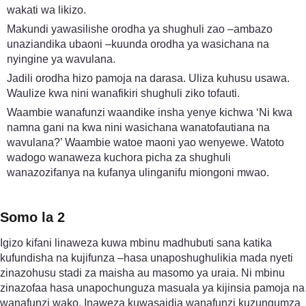
wakati wa likizo.
Makundi yawasilishe orodha ya shughuli zao –ambazo
unaziandika ubaoni –kuunda orodha ya wasichana na
nyingine ya wavulana.
Jadili orodha hizo pamoja na darasa. Uliza kuhusu usawa.
Waulize kwa nini wanafikiri shughuli ziko tofauti.
Waambie wanafunzi waandike insha yenye kichwa ‘Ni kwa
namna gani na kwa nini wasichana wanatofautiana na
wavulana?’ Waambie watoe maoni yao wenyewe. Watoto
wadogo wanaweza kuchora picha za shughuli
wanazozifanya na kufanya ulinganifu miongoni mwao.
Somo la 2
Igizo kifani linaweza kuwa mbinu madhubuti sana katika
kufundisha na kujifunza –hasa unaposhughulikia mada nyeti
zinazohusu stadi za maisha au masomo ya uraia. Ni mbinu
zinazofaa hasa unapochunguza masuala ya kijinsia pamoja na
wanafunzi wako. Inaweza kuwasaidia wanafunzi kuzungumza