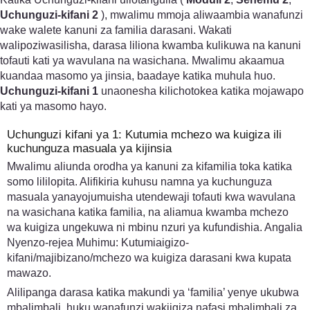
Uchunguzi-kifani 2
), mwalimu mmoja aliwaambia wanafunzi
wake walete kanuni za familia darasani. Wakati
walipoziwasilisha, darasa liliona kwamba kulikuwa na kanuni
tofauti kati ya wavulana na wasichana. Mwalimu akaamua
kuandaa masomo ya jinsia, baadaye katika muhula huo.
Uchunguzi-kifani 1
unaonesha kilichotokea katika mojawapo
kati ya masomo hayo.
Uchunguzi kifani ya 1: Kutumia mchezo wa kuigiza ili
kuchunguza masuala ya kijinsia
Mwalimu aliunda orodha ya kanuni za kifamilia toka katika
somo lililopita. Alifikiria kuhusu namna ya kuchunguza
masuala yanayojumuisha utendewaji tofauti kwa wavulana
na wasichana katika familia, na aliamua kwamba mchezo
wa kuigiza ungekuwa ni mbinu nzuri ya kufundishia. Angalia
Nyenzo-rejea Muhimu: Kutumiaigizo-
kifani/majibizano/mchezo wa kuigiza darasani kwa kupata
mawazo.
Alilipanga darasa katika makundi ya ‘familia’ yenye ukubwa
mbalimbali, huku wanafunzi wakiigiza nafasi mbalimbali za