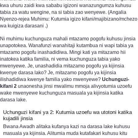
kwa uhuru zaidi kwa sababu igizoni wanazungumza kuhusu
tabia za watu wengine, na si tabia zao wenyewe. (Angalia
Nyenzo-rejea Muhimu: Kutumia igizo kifani/majibizano/mchezo
wa kuigiza darasani .)
Ni muhimu kuchunguza mahali mtazamo pogofu kuhusu jinsia
unapotokea. Wanafunzi wanahitaji kutambua ni wapi tabia ya
mtazamo pogofu inashadidiwa. Mingi kati ya mitazamo hii
inatokea katika familia, ni vema kuchunguza tabia yako
mwenyewe. Je, unashadidia mitazamo pogofu ya kijinsia
kwenye darasa lako? Je, mitazamo pogofu ya kijinsia
ilishadidiwa kwenye familia yako mwenyewe?
Uchunguzi-
kifani 2
unaonesha jinsi mwalimu mmoja alivyotumia uzoefu
wake mwenyewe kuchunguza masuala ya kijinsia katika
darasa lake.
Uchunguzi kifani ya 2: Kutumia uzoefu wa utotoni katika
kujadili jinsia
Bwana Awadh alitaka kufanya kazi na darasa lake kuhusu
masuala ya kijinsia. Alitumia muda kutafakari kuhusu kitu