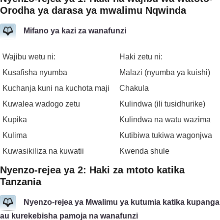
Orodha ya darasa ya mwalimu Nqwinda
Mifano ya kazi za wanafunzi
Wajibu wetu ni:
Haki zetu ni:
Kusafisha nyumba
Malazi (nyumba ya kuishi)
Kuchanja kuni na kuchota maji
Chakula
Kuwalea wadogo zetu
Kulindwa (ili tusidhurike)
Kupika
Kulindwa na watu wazima
Kulima
Kutibiwa tukiwa wagonjwa
Kuwasikiliza na kuwatii
Kwenda shule
Nyenzo-rejea ya 2: Haki za mtoto katika
Tanzania
Nyenzo-rejea ya Mwalimu ya kutumia katika kupanga
au kurekebisha pamoja na wanafunzi