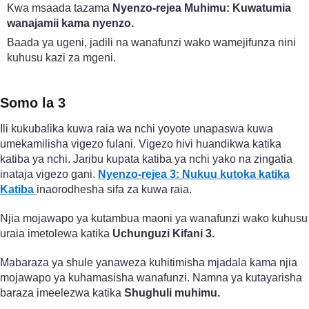
Kwa msaada tazama
Nyenzo-rejea Muhimu: Kuwatumia
wanajamii kama nyenzo.
Baada ya ugeni, jadili na wanafunzi wako wamejifunza nini
kuhusu kazi za mgeni.
Somo la 3
Ili kukubalika kuwa raia wa nchi yoyote unapaswa kuwa
umekamilisha vigezo fulani. Vigezo hivi huandikwa katika
katiba ya nchi. Jaribu kupata katiba ya nchi yako na zingatia
inataja vigezo gani.
Nyenzo-rejea 3: Nukuu kutoka katika
Katiba
inaorodhesha sifa za kuwa raia.
Njia mojawapo ya kutambua maoni ya wanafunzi wako kuhusu
uraia imetolewa katika
Uchunguzi Kifani 3.
Mabaraza ya shule yanaweza kuhitimisha mjadala kama njia
mojawapo ya kuhamasisha wanafunzi. Namna ya kutayarisha
baraza imeelezwa katika
Shughuli muhimu.