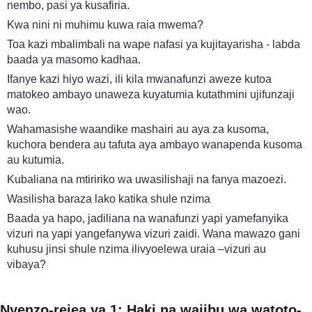
nembo, pasi ya kusafiria.
Kwa nini ni muhimu kuwa raia mwema?
Toa kazi mbalimbali na wape nafasi ya kujitayarisha - labda
baada ya masomo kadhaa.
Ifanye kazi hiyo wazi, ili kila mwanafunzi aweze kutoa
matokeo ambayo unaweza kuyatumia kutathmini ujifunzaji
wao.
Wahamasishe waandike mashairi au aya za kusoma,
kuchora bendera au tafuta aya ambayo wanapenda kusoma
au kutumia.
Kubaliana na mtiririko wa uwasilishaji na fanya mazoezi.
Wasilisha baraza lako katika shule nzima
Baada ya hapo, jadiliana na wanafunzi yapi yamefanyika
vizuri na yapi yangefanywa vizuri zaidi. Wana mawazo gani
kuhusu jinsi shule nzima ilivyoelewa uraia –vizuri au
vibaya?
Nyenzo-rejea ya 1: Haki na wajibu wa watoto-