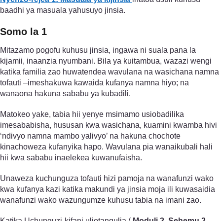
baadhi ya masuala yahusuyo jinsia.
Somo la 1
Mitazamo pogofu kuhusu jinsia, ingawa ni suala pana la
kijamii, inaanzia nyumbani. Bila ya kuitambua, wazazi wengi
katika familia zao huwatendea wavulana na wasichana namna
tofauti –imeshakuwa kawaida kufanya namna hiyo; na
wanaona hakuna sababu ya kubadili.
Matokeo yake, tabia hii yenye msimamo usiobadilika
imesababisha, hususan kwa wasichana, kuamini kwamba hivi
‘ndivyo namna mambo yalivyo’ na hakuna chochote
kinachoweza kufanyika hapo. Wavulana pia wanaikubali hali
hii kwa sababu inaelekea kuwanufaisha.
Unaweza kuchunguza tofauti hizi pamoja na wanafunzi wako
kwa kufanya kazi katika makundi ya jinsia moja ili kuwasaidia
wanafunzi wako wazungumze kuhusu tabia na imani zao.
Katika Uchunguzi-kifani uliotangulia (
Moduli 2
,
Sehemu 2
,