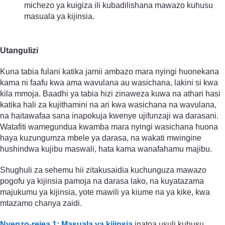
michezo ya kuigiza ili kubadilishana mawazo kuhusu
masuala ya kijinsia.
Utangulizi
Kuna tabia fulani katika jamii ambazo mara nyingi huonekana
kama ni faafu kwa ama wavulana au wasichana, lakini si kwa
kila mmoja. Baadhi ya tabia hizi zinaweza kuwa na athari hasi
katika hali za kujithamini na ari kwa wasichana na wavulana,
na haitawafaa sana inapokuja kwenye ujifunzaji wa darasani.
Watafiti wamegundua kwamba mara nyingi wasichana huona
haya kuzungumza mbele ya darasa, na wakati mwingine
hushindwa kujibu maswali, hata kama wanafahamu majibu.
Shughuli za sehemu hii zitakusaidia kuchunguza mawazo
pogofu ya kijinsia pamoja na darasa lako, na kuyatazama
majukumu ya kijinsia, yote mawili ya kiume na ya kike, kwa
mtazamo chanya zaidi.
Nyenzo-rejea 1: Masuala ya kijinsia
inatoa usuli kuhusu