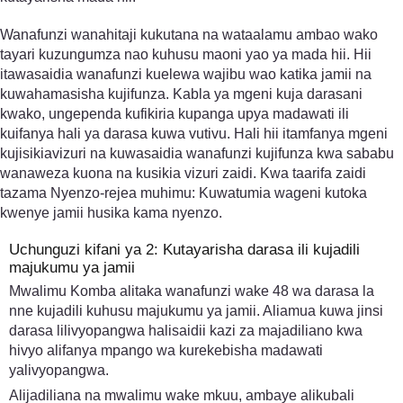
Wanafunzi wanahitaji kukutana na wataalamu ambao wako
tayari kuzungumza nao kuhusu maoni yao ya mada hii. Hii
itawasaidia wanafunzi kuelewa wajibu wao katika jamii na
kuwahamasisha kujifunza. Kabla ya mgeni kuja darasani
kwako, ungependa kufikiria kupanga upya madawati ili
kuifanya hali ya darasa kuwa vutivu. Hali hii itamfanya mgeni
kujisikiavizuri na kuwasaidia wanafunzi kujifunza kwa sababu
wanaweza kuona na kusikia vizuri zaidi. Kwa taarifa zaidi
tazama Nyenzo-rejea muhimu: Kuwatumia wageni kutoka
kwenye jamii husika kama nyenzo.
Uchunguzi kifani ya 2: Kutayarisha darasa ili kujadili
majukumu ya jamii
Mwalimu Komba alitaka wanafunzi wake 48 wa darasa la
nne kujadili kuhusu majukumu ya jamii. Aliamua kuwa jinsi
darasa lilivyopangwa halisaidii kazi za majadiliano kwa
hivyo alifanya mpango wa kurekebisha madawati
yalivyopangwa.
Alijadiliana na mwalimu wake mkuu, ambaye alikubali