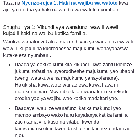
Tazama
Nyenzo-rejea 1: Haki na wajibu wa watoto
kwa
ajili ya orodha ya haki na wajibu wa watoto nyumbani.
Shughuli ya 1: Vikundi vya wanafunzi wawili wawili
kujadili haki na wajibu katika familia.
Waulize wanafunzi katika makundi yao ya wanafunzi wawili
wawili, kujadili na kuorodhesha majukumu wanayopaswa
kutekeleza nyumbani.
Baada ya dakika kumi kila kikundi , kwa zamu kieleze
jukumu tofauti na uyaorodheshe majukumu yao ubaoni
(wengi watakuwa na majukumu yanayofanana).
Hakikisha kuwa wote wanaelewa kuwa haya ni
majukumu yao. Mwambie kila mwanafunzi kurekodi
orodha yao ya wajibu wao katika madaftari yao.
Baadaye, waulize wanafunzi katika makundi yao
mambo ambayo wako huru kuyafanya katika familia
zao (kama vile kusoma vitabu, kwenda
kanisani/msikitini, kwenda shuleni, kucheza ndani au
nje).