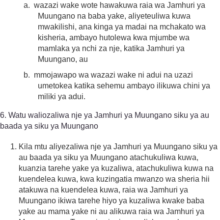
a.
wazazi wake wote hawakuwa raia wa Jamhuri ya
Muungano na baba yake, aliyeteuliwa kuwa
mwakilishi, ana kinga ya madai na mchakato wa
kisheria, ambayo hutolewa kwa mjumbe wa
mamlaka ya nchi za nje, katika Jamhuri ya
Muungano, au
b.
mmojawapo wa wazazi wake ni adui na uzazi
umetokea katika sehemu ambayo ilikuwa chini ya
miliki ya adui.
6. Watu waliozaliwa nje ya Jamhuri ya Muungano siku ya au
baada ya siku ya Muungano
Kila mtu aliyezaliwa nje ya Jamhuri ya Muungano siku ya
au baada ya siku ya Muungano atachukuliwa kuwa,
kuanzia tarehe yake ya kuzaliwa, atachukuliwa kuwa na
kuendelea kuwa, kwa kuzingatia mwanzo wa sheria hii
atakuwa na kuendelea kuwa, raia wa Jamhuri ya
Muungano ikiwa tarehe hiyo ya kuzaliwa kwake baba
yake au mama yake ni au alikuwa raia wa Jamhuri ya