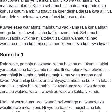
makubwa na /au yenye mchanganyiko wa wanafunzi wa
madarasa tofauti). Katika sehemu hii, tunatoa mapendekezo
kuhusu kutumia mbinu tofauti za kuendesha darasa kwa ajili ya
kuendeleza uelewa wa wanafunzi kuhusu uraia.
Kuwaelezea wanafunzi majukumu yao kama raia kuna athari
ndogo kuliko kuwahusisha katika uzoefu hai. Sehemu hii
inakusaidia kufikiria njia tofauti za kujua wanafunzi hao
wanajua nini na kutumia ujuzi huo kuendeleza kuelewa kwao.
Somo la 1
Raia wote, pamoja na watoto, wana haki na majukumu, lakini
yanatofautiana kati ya mtu na mtu. Ili wanafunzi walielewe hili,
wanahitaji kutambua haki na majukumu yana maana gani
kwao. Wanahitaji kuelezana waliyoyatambua na kufikiria tofauti
zao. Ili kutimiza hili, wanahitaji kuzungumza wakiwa darasa
zima au wakiwa wawili wawili au wakiwa katika vikundi.
Uraia ni wazo gumu kwa wanafunzi wadogo na wanaweza
wasilielewe mwanzoni. Ni vyema basi kulihusisha na kitu