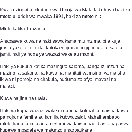
Kwa kuzingatia mkutano wa Umoja wa Mataifa kuhusu haki za
mtoto ulioridhiwa mwaka 1991, haki za mtoto ni :
Mtoto katika Tanzania:
Anapaswa kuwa na haki sawa kama mtu mzima, bila kujali
jinsia yake, dini, mila, kutoka vijijini au mijijini, uraia, kabila,
jamii, hali ya ndoa ya wazazi wake au maoni.
Haki ya kukulia katika mazingira salama, uangalizi mzuri na
mazingira salama, na kuwa na mahitaji ya msingi ya maisha,
ikiwa ni pamoja na chakula, huduma za afya, mavazi na
malazi.
Kuwa na jina na uraia.
Haki ya kujua wazazi wake ni nani na kufurahia maisha kuwa
pamoja na familia au familia kubwa zaidi. Mahali ambapo
mtoto hana familia au ameshindwa kuishi nao, basi anapaswa
kupewa mbadala wa matunzo unaopatikana.