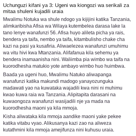
Uchunguzi kifani ya 3: Ugeni wa kiongozi wa serikali za
mitaa shuleni kujadili uraia
Mwalimu Notuka wa shule ndogo ya kijijini katika Tanzania,
alimkaribisha Afisa wa Wilaya kutembelea darasa lake la
tano lenye wanafunzi 56. Afisa huyo alileta picha ya rais,
bendera ya taifa, nembo ya taifa, kitambulisho chake cha
kazi na pasi ya kusafiria. Aliwaelezea wanafunzi umuhimu
wa vitu hivi kwa Mtanzania. Alifafanua kila sehemu ya
bendera inamaanisha nini. Waliimba pia wimbo wa taifa na
kuorodhesha matukio yote ambayo wimbo huo huimbwa.
Baada ya ugeni huo, Mwalimu Natuko aliwapanga
wanafunzi katika makundi madogo yanayozunguka
madawati yao na kuwataka wajadili kwa nini ni muhimu
kwao kuwa raia wa Tanzania. Alipitapita darasani na
kuwaongoza wanafunzi wasijadili nje ya mada na
kuorodhesha maoni ya kila mmoja.
Kisha aliwataka kila mmoja aandike maoni yake pekee
katika vitabu vyao. Alikusanya kazi zao na aliweza
kutathmini kila mmoja amejifunza nini kuhusu uraia.