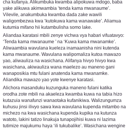
cha kufanya. Alikumbuka kwamba alipokuwa mdogo, baba
yake alikuwa akimwambia ‘tenda kama mwanaume’.
Vilevile, anakumbuka kwamba dada zake wawili
waligombezwa kwa ‘kutokuwa kama wanawake’. Aliamua
kutumia mifano hii kutambulisha somo lake.
Aliandaa karatasi mbili zenye vichwa vya habari vifuatavyo:
‘Tenda kama mwanaume ’ na ‘Kuwa kama mwanamke’.
Aliwaambia wavulana kueleza inamaanisha nini kutenda
kama mwanaume. Wavulana walipomaliza kutoa mawazo
yao, aliwauliza na wasichana. Alifanya hivyo hivyo kwa
wasichana, akiwauliza wana maelezo au maneno gani
wanaposikia mtu fulani anatenda kama mwanamke.
Aliandika mawazo yao yote kwenye karatasi.
Alichora masanduku kuzunguka maneno fulani katika
orodha zote mbili na akaeleza kwamba kuwa na tabia hizo
kutazuia wanafunzi wanaotaka kufanikiwa. Walizungumza
kuhusu jinsi ilivyo sawa kwa wavulana kupenda mitambo na
michezo na kwa wasichana kupenda kupika na kutunza
watoto, lakini tatizo linakuja tunapojihisi kuwa ni lazima
tutimize majukumu haya ‘ili tukubalike’. Wasichana wengine