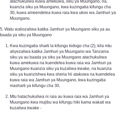
atachukuliwa kuwa amekuwa, siku ya Muungano, na,
kuanzia siku ya Muungano, kwa kuzingatia kifungu cha
30, kuwa ameendelea kuwa raia kwa ukoo wa Jamhuri ya
Muungano.
5. Watu waliozaliwa katika Jamhuri ya Muungano siku ya au
baada ya siku ya Muungano
Kwa kuzingatia sharti la kifungu kidogo cha (2), kila mtu
aliyezaliwa katika Jamhuri ya Muungano wa Tanzania
siku ya au baada ya siku ya Muungano atachukuliwa
kuwa amekuwa na kuendelea kuwa raia wa Jamhuri ya
Muungano kuanzia siku ya kuzaliwa kwake, na kuanzia
siku ya kuanzishwa kwa sheria hii atakuwa na kuendelea
kuwa raia wa Jamhuri ya Muungano, kwa kuzingatia
masharti ya kifungu cha 30.
Mtu hatachukuliwa ni raia au kuwa raia wa Jamhuri ya
Muungano kwa mujibu wa kifungu hiki kama wakati wa
kuzaliwa kwake -