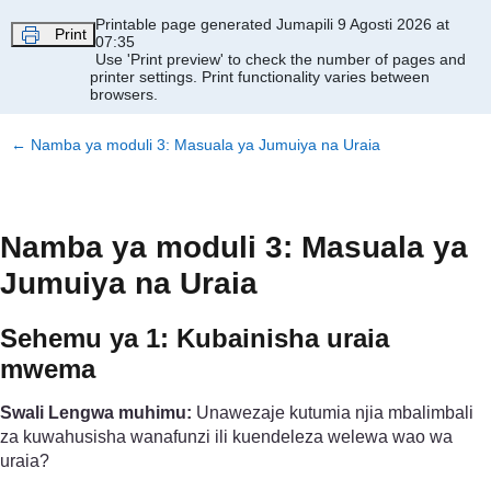
Ruka hadi kwa yaliyomo
Printable page generated Jumapili 9 Agosti 2026 at
Print
07:35
Use 'Print preview' to check the number of pages and
printer settings.
Print functionality varies between
browsers.
←
Namba ya moduli 3: Masuala ya Jumuiya na Uraia
Namba ya moduli 3: Masuala ya
Jumuiya na Uraia
Sehemu ya 1: Kubainisha uraia
mwema
Swali Lengwa muhimu:
Unawezaje kutumia njia mbalimbali
za kuwahusisha wanafunzi ili kuendeleza welewa wao wa
uraia?