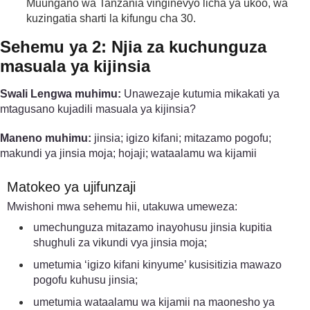
Muungano wa Tanzania vinginevyo licha ya ukoo, wa
kuzingatia sharti la kifungu cha 30.
Sehemu ya 2: Njia za kuchunguza
masuala ya kijinsia
Swali Lengwa muhimu:
Unawezaje kutumia mikakati ya
mtagusano kujadili masuala ya kijinsia?
Maneno muhimu:
jinsia; igizo kifani; mitazamo pogofu;
makundi ya jinsia moja; hojaji; wataalamu wa kijamii
Matokeo ya ujifunzaji
Mwishoni mwa sehemu hii, utakuwa umeweza:
umechunguza mitazamo inayohusu jinsia kupitia
shughuli za vikundi vya jinsia moja;
umetumia ‘igizo kifani kinyume’ kusisitizia mawazo
pogofu kuhusu jinsia;
umetumia wataalamu wa kijamii na maonesho ya