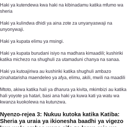
Haki ya kutendewa kwa haki na kibinadamu katika mfumo wa
sheria
Haki ya kulindwa dhidi ya aina zote za unyanyaswaji na
unyonywaji.
Haki ya kupata elimu ya msingi.
Haki ya kupata burudani isiyo na madhara kimaadili; kushiriki
katika michezo na shughuli za utamaduni chanya na sanaa.
Haki ya kutoajiriwa au kushiriki katika shughuli ambazo
zinahatarisha maendeleo ya afya, elimu, akili, mwili na maadili
Mtoto, akiwa katika hali ya dharura ya kivita, mkimbizi au katika
hali yoyote ya hatari, basi ana haki ya kuwa kati ya watu wa
kwanza kuokolewa na kutunzwa.
Nyenzo-rejea 3: Nukuu kutoka katika Katiba:
Sheria ya uraia ya ikionesha baadhi ya vigezo