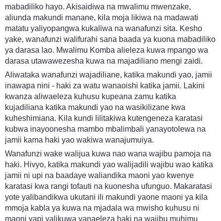
mabadiliko hayo. Akisaidiwa na mwalimu mwenzake,
aliunda makundi manane, kila moja likiwa na madawati
matatu yaliyopangwa kukaliwa na wanafunzi sita. Kesho
yake, wanafunzi walifurahi sana baada ya kuona mabadiliko
ya darasa lao. Mwalimu Komba alieleza kuwa mpango wa
darasa utawawezesha kuwa na majadiliano mengi zaidi.
Aliwataka wanafunzi wajadiliane, katika makundi yao, jamii
inawapa nini - haki za watu wanaoishi katika jamii. Lakini
kwanza aliwaeleza kuhusu kupeana zamu katika
kujadiliana katika makundi yao na wasikilizane kwa
kuheshimiana. Kila kundi lilitakiwa kutengeneza karatasi
kubwa inayoonesha mambo mbalimbali yanayotolewa na
jamii kama haki yao wakiwa wanajumuiya.
Wanafunzi wake walijua kuwa nao wana wajibu pamoja na
haki. Hivyo, katika makundi yao walijadili wajibu wao katika
jamii ni upi na baadaye waliandika maoni yao kwenye
karatasi kwa rangi tofauti na kuonesha ufunguo. Makaratasi
yote yalibandikwa ukutani ili makundi yaone maoni ya kila
mmoja kabla ya kuwa na mjadala wa mwisho kuhusu ni
maoni yapi yalikuwa yanaeleza haki na wajibu muhimu