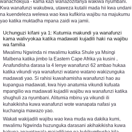
wanachokijua - kama kazi wanazozifanya wakiwa nyumbani.
Kwa wanafunzi wakubwa, utaweza kutalii mada hii kwa undani
na kuendeleza welewa wao kwa kufikiria wajibu na majukumu
yao katika muktadha mpana zaidi wa jamii.
Uchunguzi kifani ya 1: Kutumia makundi ya wanafunzi
kama walivyokaa katika madawati kujadili haki na wajibu
wa familia
Mwalimu Ngwinda ni mwalimu katika Shule ya Msingi
Malbena katika jimbo la Eastern Cape Afrika ya kusini
.
Anafundisha darasa la 4 lenye wanafunzi 62 ambao hukaa
katika vikundi vya wanafunzi watano watano wakizunguka
madawati yao. Si rahisi kuwahamisha wanafunzi hao au
kupangua madawati, kwa hiyo anatumia vikundi kufuata
mpangilio wa madawati kujadili wajibu wa wanafunzi katika
shughuli za nyumbani. Alitumia mbinu ya vikundi ili
kuhakikisha kuwa wanafunzi wote wanapata nafasi ya
kuchangia mawazo yao.
Wakati wakijadili wajibu wao kwa muda wa dakika kumi,
mwalimu Ngwinda huzunguka darasani akihakikisha kuwa
hakuna anayetawala majadiliano na kukikumbusha kila