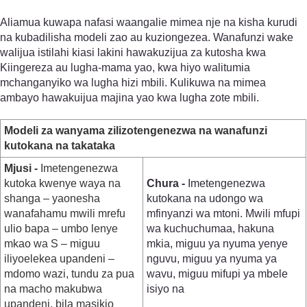
Aliamua kuwapa nafasi waangalie mimea nje na kisha kurudi
na kubadilisha modeli zao au kuziongezea. Wanafunzi wake
walijua istilahi kiasi lakini hawakuzijua za kutosha kwa
Kiingereza au lugha-mama yao, kwa hiyo walitumia
mchanganyiko wa lugha hizi mbili. Kulikuwa na mimea
ambayo hawakuijua majina yao kwa lugha zote mbili.
Modeli za wanyama zilizotengenezwa na wanafunzi
kutokana na takataka
Mjusi -
Imetengenezwa
kutoka kwenye waya na
Chura -
Imetengenezwa
shanga – yaonesha
kutokana na udongo wa
wanafahamu mwili mrefu
mfinyanzi wa mtoni. Mwili mfupi
ulio bapa – umbo lenye
wa kuchuchumaa, hakuna
mkao wa S – miguu
mkia, miguu ya nyuma yenye
iliyoelekea upandeni –
nguvu, miguu ya nyuma ya
mdomo wazi, tundu za pua
wavu, miguu mifupi ya mbele
na macho makubwa
isiyo na
upandeni, bila masikio