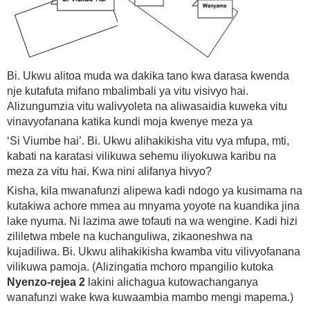
Bi. Ukwu alitoa muda wa dakika tano kwa darasa kwenda
nje kutafuta mifano mbalimbali ya vitu visivyo hai.
Alizungumzia vitu walivyoleta na aliwasaidia kuweka vitu
vinavyofanana katika kundi moja kwenye meza ya
‘Si Viumbe hai’. Bi. Ukwu alihakikisha vitu vya mfupa, mti,
kabati na karatasi vilikuwa sehemu iliyokuwa karibu na
meza za vitu hai. Kwa nini alifanya hivyo?
Kisha, kila mwanafunzi alipewa kadi ndogo ya kusimama na
kutakiwa achore mmea au mnyama yoyote na kuandika jina
lake nyuma. Ni lazima awe tofauti na wa wengine. Kadi hizi
zililetwa mbele na kuchanguliwa, zikaoneshwa na
kujadiliwa. Bi. Ukwu alihakikisha kwamba vitu vilivyofanana
vilikuwa pamoja. (Alizingatia mchoro mpangilio kutoka
Nyenzo-rejea 2
lakini alichagua kutowachanganya
wanafunzi wake kwa kuwaambia mambo mengi mapema.)