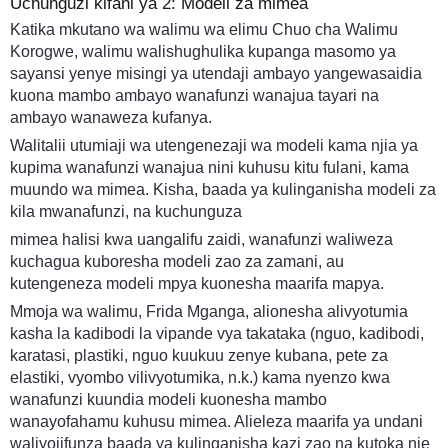
Uchunguzi kifani ya 2: Modeli za mimea
Katika mkutano wa walimu wa elimu Chuo cha Walimu
Korogwe, walimu walishughulika kupanga masomo ya
sayansi yenye misingi ya utendaji ambayo yangewasaidia
kuona mambo ambayo wanafunzi wanajua tayari na
ambayo wanaweza kufanya.
Walitalii utumiaji wa utengenezaji wa modeli kama njia ya
kupima wanafunzi wanajua nini kuhusu kitu fulani, kama
muundo wa mimea. Kisha, baada ya kulinganisha modeli za
kila mwanafunzi, na kuchunguza
mimea halisi kwa uangalifu zaidi, wanafunzi waliweza
kuchagua kuboresha modeli zao za zamani, au
kutengeneza modeli mpya kuonesha maarifa mapya.
Mmoja wa walimu, Frida Mganga, alionesha alivyotumia
kasha la kadibodi la vipande vya takataka (nguo, kadibodi,
karatasi, plastiki, nguo kuukuu zenye kubana, pete za
elastiki, vyombo vilivyotumika, n.k.) kama nyenzo kwa
wanafunzi kuundia modeli kuonesha mambo
wanayofahamu kuhusu mimea. Alieleza maarifa ya undani
waliyojifunza baada ya kulinganisha kazi zao na kutoka nje