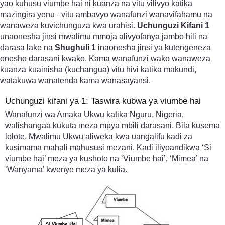
yao kuhusu viumbe hai ni kuanza na vitu vilivyo katika
mazingira yenu –vitu ambavyo wanafunzi wanavifahamu na
wanaweza kuvichunguza kwa urahisi.
Uchunguzi Kifani 1
unaonesha jinsi mwalimu mmoja alivyofanya jambo hili na
darasa lake na
Shughuli 1
inaonesha jinsi ya kutengeneza
onesho darasani kwako. Kama wanafunzi wako wanaweza
kuanza kuainisha (kuchangua) vitu hivi katika makundi,
watakuwa wanatenda kama wanasayansi.
Uchunguzi kifani ya 1: Taswira kubwa ya viumbe hai
Wanafunzi wa Amaka Ukwu katika Nguru, Nigeria,
walishangaa kukuta meza mpya mbili darasani. Bila kusema
lolote, Mwalimu Ukwu aliweka kwa uangalifu kadi za
kusimama mahali mahususi mezani. Kadi iliyoandikwa ‘Si
viumbe hai’ meza ya kushoto na ‘Viumbe hai’, ‘Mimea’ na
‘Wanyama’ kwenye meza ya kulia.