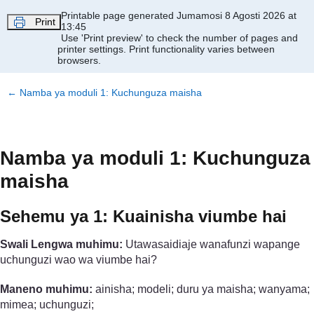
Ruka hadi kwa yaliyomo
Printable page generated Jumamosi 8 Agosti 2026 at
Print
13:45
Use 'Print preview' to check the number of pages and
printer settings.
Print functionality varies between
browsers.
←
Namba ya moduli 1: Kuchunguza maisha
Namba ya moduli 1: Kuchunguza
maisha
Sehemu ya 1: Kuainisha viumbe hai
Swali Lengwa muhimu:
Utawasaidiaje wanafunzi wapange
uchunguzi wao wa viumbe hai?
Maneno muhimu:
ainisha; modeli; duru ya maisha; wanyama;
mimea; uchunguzi;