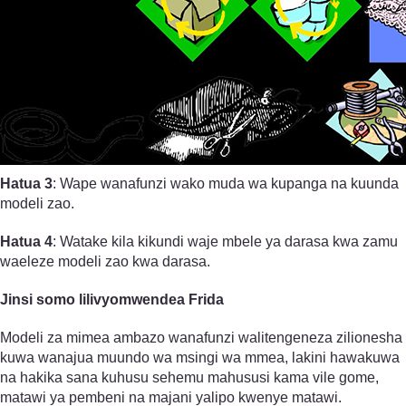
Hatua 3
: Wape wanafunzi wako muda wa kupanga na kuunda
modeli zao.
Hatua 4
: Watake kila kikundi waje mbele ya darasa kwa zamu
waeleze modeli zao kwa darasa.
Jinsi somo lilivyomwendea Frida
Modeli za mimea ambazo wanafunzi walitengeneza zilionesha
kuwa wanajua muundo wa msingi wa mmea, lakini hawakuwa
na hakika sana kuhusu sehemu mahususi kama vile gome,
matawi ya pembeni na majani yalipo kwenye matawi.