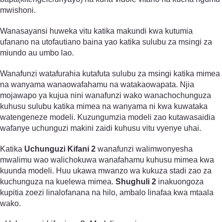
mwishoni.
Wanasayansi huweka vitu katika makundi kwa kutumia
ufanano na utofautiano baina yao katika sulubu za msingi za
miundo au umbo lao.
Wanafunzi watafurahia kutafuta sulubu za msingi katika mimea
na wanyama wanaowafahamu na watakaowapata. Njia
mojawapo ya kujua nini wanafunzi wako wanachochunguza
kuhusu sulubu katika mimea na wanyama ni kwa kuwataka
watengeneze modeli. Kuzungumzia modeli zao kutawasaidia
wafanye uchunguzi makini zaidi kuhusu vitu vyenye uhai.
Katika
Uchunguzi Kifani 2
wanafunzi walimwonyesha
mwalimu wao walichokuwa wanafahamu kuhusu mimea kwa
kuunda modeli. Huu ukawa mwanzo wa kukuza stadi zao za
kuchunguza na kuelewa mimea.
Shughuli 2
inakuongoza
kupitia zoezi linalofanana na hilo, ambalo linafaa kwa mtaala
wako.