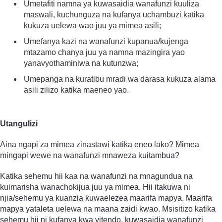
Umetafiti namna ya kuwasaidia wanafunzi kuuliza
maswali, kuchunguza na kufanya uchambuzi katika
kukuza uelewa wao juu ya mimea asili;
Umefanya kazi na wanafunzi kupanua/kujenga
mtazamo chanya juu ya namna mazingira yao
yanavyothaminiwa na kutunzwa;
Umepanga na kuratibu mradi wa darasa kukuza alama
asili zilizo katika maeneo yao.
Utangulizi
Aina ngapi za mimea zinastawi katika eneo lako? Mimea
mingapi wewe na wanafunzi mnaweza kuitambua?
Katika sehemu hii kaa na wanafunzi na mnagundua na
kuimarisha wanachokijua juu ya mimea. Hii itakuwa ni
njia/sehemu ya kuanzia kuwaelezea maarifa mapya. Maarifa
mapya yataleta uelewa na maana zaidi kwao. Msisitizo katika
sehemu hii ni kufanya kwa vitendo, kuwasaidia wanafunzi