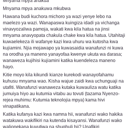
Mnyama mpya anakua
Mnyama mpya anakuwa mkubwa
Hawana budi kuchora michoro ya wazi yenye lebo na
maelezo ya wazi. Wanapaswa kuingiza idadi ya vichanga
vinavyozaliwa pamoja, wakati kwa kila hatua na jinsi
mnyama anavyopata chakula chake kwa kila hatua. Utahitaji
kuwaelekeza ili wafanye kazi kwa uhuru wa kutosha kwa
kujiamini. Njia mojawapo ya kuwasaidia wanafunzi ni kuwa
na orodha ya maneno yanayofaa kwenye ukuta wa darasa;
wanaweza kujihisi kujiamini katika kuendeleza maneno
hayo.
Kitie moyo kila kikundi kianze kurekodi wanayofahamu
kuhusu mnyama wao. Kisha wajue zaidi kwa uchunguaji na
utafiti. Wanafunzi wanaweza kutaka kuwauliza watu katika
jumuiya hiyo au kutumia vitabu au tovuti (tazama Nyenzo-
rejea muhimu: Kutumia teknolojia mpya) kama hivi
vinapatikana.
Katika kufanya kazi kwa namna hii, wanafunzi wako hakika
watakuwa wakifikiri na kutenda kisayansi. Wanafunzi wako
walionekana kuvutiwa na shughuli hii? Unafikiri