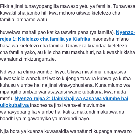
Fikiria jinsi tunavyopangilia mawazo yetu ya familia. Tunaweza
kuwakilisha jambo hili kwa mchoro uitwao kielelezo cha
familia, ambamo watu
huwekwa mahali pao katika taswira pana (ya familia).
Nyenzo-
rejea 1: Kielelezo cha familia ya Kiafrika
inaonesha mfano
hasa wa kielelezo cha familia. Unaweza kuandaa kielelezo
cha familia yako, au kile cha mtu mashuhuri, na kuwashirikisha
wanafunzi mkizungumzie.
Ndivyo na elimu-viumbe ilivyo. Ukiwa mwalimu, unapaswa
kuwasaidia wanafunzi wako kujenga taswira kubwa ya kufaa
kuhusu viumbe hai na jinsi vinavyohusiana. Kuna mfumo wa
mpangilio ambao wanasayansi wamekubaliana kwa muda
mrefu.
Nyenzo-rejea 2: Uainishaji wa sasa wa viumbe hai
uliokubaliwa
inaonesha jinsi wana-elimuviumbe
wanavyopangilia viumbe hai katika makundi makubwa na
baadhi ya migawanyiko ya makundi hayo.
Njia bora ya kuanza kuwasaidia wanafunzi kupanga mawazo