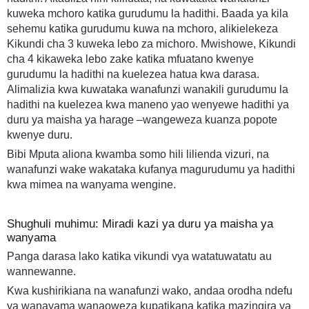
kuweka mchoro katika gurudumu la hadithi. Baada ya kila
sehemu katika gurudumu kuwa na mchoro, alikielekeza
Kikundi cha 3 kuweka lebo za michoro. Mwishowe, Kikundi
cha 4 kikaweka lebo zake katika mfuatano kwenye
gurudumu la hadithi na kuelezea hatua kwa darasa.
Alimalizia kwa kuwataka wanafunzi wanakili gurudumu la
hadithi na kuelezea kwa maneno yao wenyewe hadithi ya
duru ya maisha ya harage –wangeweza kuanza popote
kwenye duru.
Bibi Mputa aliona kwamba somo hili lilienda vizuri, na
wanafunzi wake wakataka kufanya magurudumu ya hadithi
kwa mimea na wanyama wengine.
Shughuli muhimu: Miradi kazi ya duru ya maisha ya
wanyama
Panga darasa lako katika vikundi vya watatuwatatu au
wannewanne.
Kwa kushirikiana na wanafunzi wako, andaa orodha ndefu
ya wanayama wanaoweza kupatikana katika mazingira ya