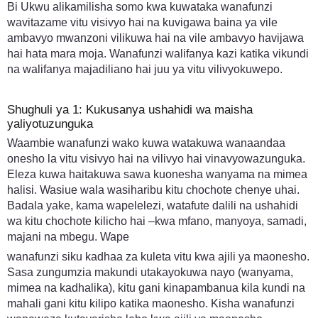
Bi Ukwu alikamilisha somo kwa kuwataka wanafunzi
wavitazame vitu visivyo hai na kuvigawa baina ya vile
ambavyo mwanzoni vilikuwa hai na vile ambavyo havijawa
hai hata mara moja. Wanafunzi walifanya kazi katika vikundi
na walifanya majadiliano hai juu ya vitu vilivyokuwepo.
Shughuli ya 1: Kukusanya ushahidi wa maisha
yaliyotuzunguka
Waambie wanafunzi wako kuwa watakuwa wanaandaa
onesho la vitu visivyo hai na vilivyo hai vinavyowazunguka.
Eleza kuwa haitakuwa sawa kuonesha wanyama na mimea
halisi. Wasiue wala wasiharibu kitu chochote chenye uhai.
Badala yake, kama wapelelezi, watafute dalili na ushahidi
wa kitu chochote kilicho hai –kwa mfano, manyoya, samadi,
majani na mbegu. Wape
wanafunzi siku kadhaa za kuleta vitu kwa ajili ya maonesho.
Sasa zungumzia makundi utakayokuwa nayo (wanyama,
mimea na kadhalika), kitu gani kinapambanua kila kundi na
mahali gani kitu kilipo katika maonesho. Kisha wanafunzi