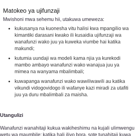
Matokeo ya ujifunzaji
Mwishoni mwa sehemu hii, utakuwa umeweza:
kukusanya na kuonesha vitu halisi kwa mpangilio wa
kimantiki darasani kwako ili kusaidia ujifunzaji wa
wanafunzi wako juu ya kuweka viumbe hai katika
makundi;
kutumia uundaji wa modeli kama njia ya kurekodi
mambo ambayo wanafunzi wako wanajua juu ya
mimea na wanyama mbalimbali;
kuwapanga wanafunzi wako wawiliwawili au katika
vikundi vidogovidogo ili wafanye kazi miradi za utafiti
juu ya duru mbalimbali za maisha.
Utangulizi
Wanafunzi wanahitaji kukua wakiheshimu na kujali ulimwengu
wetu wa maumbile; katika hali iliyo bora, sote tunahitaji kuwa