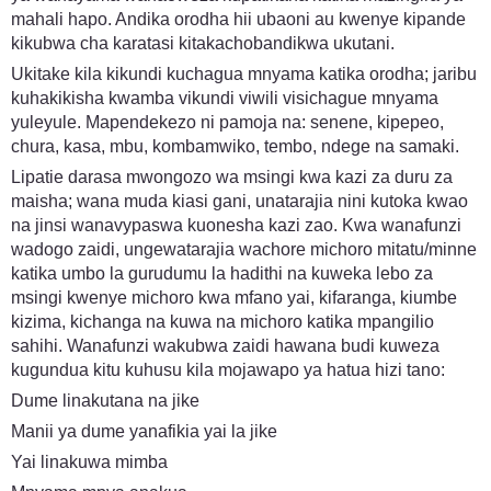
mahali hapo. Andika orodha hii ubaoni au kwenye kipande
kikubwa cha karatasi kitakachobandikwa ukutani.
Ukitake kila kikundi kuchagua mnyama katika orodha; jaribu
kuhakikisha kwamba vikundi viwili visichague mnyama
yuleyule. Mapendekezo ni pamoja na: senene, kipepeo,
chura, kasa, mbu, kombamwiko, tembo, ndege na samaki.
Lipatie darasa mwongozo wa msingi kwa kazi za duru za
maisha; wana muda kiasi gani, unatarajia nini kutoka kwao
na jinsi wanavypaswa kuonesha kazi zao. Kwa wanafunzi
wadogo zaidi, ungewatarajia wachore michoro mitatu/minne
katika umbo la gurudumu la hadithi na kuweka lebo za
msingi kwenye michoro kwa mfano yai, kifaranga, kiumbe
kizima, kichanga na kuwa na michoro katika mpangilio
sahihi. Wanafunzi wakubwa zaidi hawana budi kuweza
kugundua kitu kuhusu kila mojawapo ya hatua hizi tano:
Dume linakutana na jike
Manii ya dume yanafikia yai la jike
Yai linakuwa mimba