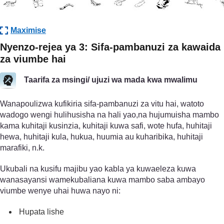
Maximise
Nyenzo-rejea ya 3: Sifa-pambanuzi za kawaida
za viumbe hai
Taarifa za msingi/ ujuzi wa mada kwa mwalimu
Wanapoulizwa kufikiria sifa-pambanuzi za vitu hai, watoto
wadogo wengi hulihusisha na hali yao,na hujumuisha mambo
kama kuhitaji kusinzia, kuhitaji kuwa safi, wote hufa, huhitaji
hewa, huhitaji kula, hukua, huumia au kuharibika, huhitaji
marafiki, n.k.
Ukubali na kusifu majibu yao kabla ya kuwaeleza kuwa
wanasayansi wamekubaliana kuwa mambo saba ambayo
viumbe wenye uhai huwa nayo ni:
Hupata lishe