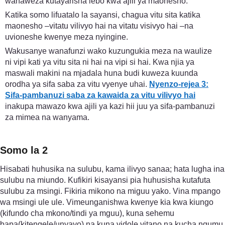
wanaweza kutayarisha lebo kwa ajili ya maonesho.
Katika somo lifuatalo la sayansi, chagua vitu sita katika
maonesho –vitatu vilivyo hai na vitatu visivyo hai –na
uvioneshe kwenye meza nyingine.
Wakusanye wanafunzi wako kuzungukia meza na waulize
ni vipi kati ya vitu sita ni hai na vipi si hai. Kwa njia ya
maswali makini na mjadala huna budi kuweza kuunda
orodha ya sifa saba za vitu vyenye uhai.
Nyenzo-rejea 3:
Sifa-pambanuzi saba za kawaida za vitu vilivyo hai
inakupa mawazo kwa ajili ya kazi hii juu ya sifa-pambanuzi
za mimea na wanyama.
Somo la 2
Hisabati huhusika na sulubu, kama ilivyo sanaa; hata lugha ina
sulubu na miundo. Kufikiri kisayansi pia huhusisha kutafuta
sulubu za msingi. Fikiria mikono na miguu yako. Vina mpango
wa msingi ule ule. Vimeunganishwa kwenye kia kwa kiungo
(kifundo cha mkono/tindi ya mguu), kuna sehemu
bapa(kitengele/unyayo) na kuna vidole vitano na kucha ngumu