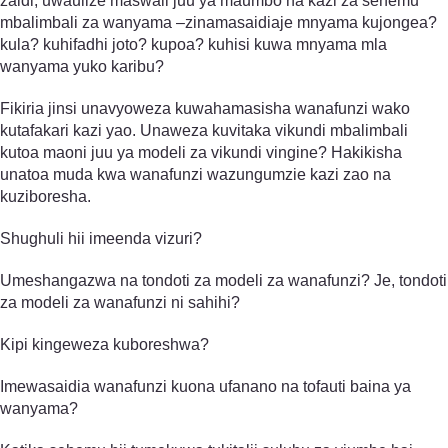
zaidi, uwaulize maswali juu ya maumbo na kazi za sehemu
mbalimbali za wanyama –zinamasaidiaje mnyama kujongea?
kula? kuhifadhi joto? kupoa? kuhisi kuwa mnyama mla
wanyama yuko karibu?
Fikiria jinsi unavyoweza kuwahamasisha wanafunzi wako
kutafakari kazi yao. Unaweza kuvitaka vikundi mbalimbali
kutoa maoni juu ya modeli za vikundi vingine? Hakikisha
unatoa muda kwa wanafunzi wazungumzie kazi zao na
kuziboresha.
Shughuli hii imeenda vizuri?
Umeshangazwa na tondoti za modeli za wanafunzi? Je, tondoti
za modeli za wanafunzi ni sahihi?
Kipi kingeweza kuboreshwa?
Imewasaidia wanafunzi kuona ufanano na tofauti baina ya
wanyama?