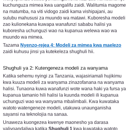
kuchunguza mimea kwa uangalifu zaidi. Walitumia magome
na matumba, na viti vidogo zaidi kama vishipajani, au
sulubu mahususi za muundo wa matawi. Kuboresha modeli
zao kulionekana kuwapa wanafunzi sababu halisi ya
kuboresha uchunguzi wao na kupanua welewa wao wa
muundo wa mimea.
Tazama
Nyenzo-rejea 4: Modeli za mimea kwa maelezo
zaidi kuhusu jinsi ya kutekeleza shughuli hii.
Shughuli ya 2: Kutengeneza modeli za wanyama
Katika sehemu nyingi za Tanzania, wajasiriamali hujikimu
kwa kuuza modeli za wanyama zinazofanana na wanyama
halisi. Tunaona kuwa wanafunzi wote wana haki ya fursa ya
kupanua tamanio hili halisi la kuunda modeli ili kupanua
uchunguzi wao wa wanyama mbalimbali. Kwa kuwataka
watoto watengeneze modeli, utakuwa unaunganisha
sayansi na teknolojia na sanaa.
Unaweza kuongezea kwenye maonesho ya darasa
yaliyoandaliwa katika
Shughuli 1
kwa kuwataka watoto