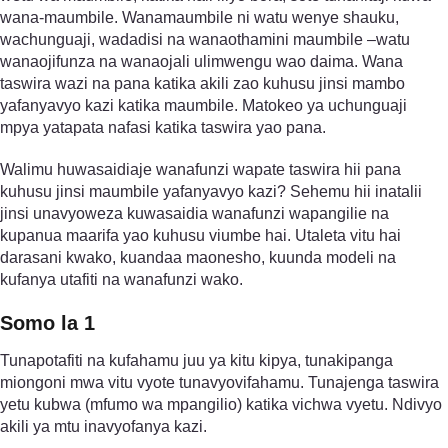
wana-maumbile. Wanamaumbile ni watu wenye shauku,
wachunguaji, wadadisi na wanaothamini maumbile –watu
wanaojifunza na wanaojali ulimwengu wao daima. Wana
taswira wazi na pana katika akili zao kuhusu jinsi mambo
yafanyavyo kazi katika maumbile. Matokeo ya uchunguaji
mpya yatapata nafasi katika taswira yao pana.
Walimu huwasaidiaje wanafunzi wapate taswira hii pana
kuhusu jinsi maumbile yafanyavyo kazi? Sehemu hii inatalii
jinsi unavyoweza kuwasaidia wanafunzi wapangilie na
kupanua maarifa yao kuhusu viumbe hai. Utaleta vitu hai
darasani kwako, kuandaa maonesho, kuunda modeli na
kufanya utafiti na wanafunzi wako.
Somo la 1
Tunapotafiti na kufahamu juu ya kitu kipya, tunakipanga
miongoni mwa vitu vyote tunavyovifahamu. Tunajenga taswira
yetu kubwa (mfumo wa mpangilio) katika vichwa vyetu. Ndivyo
akili ya mtu inavyofanya kazi.