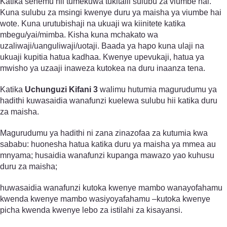
Katika sehemu hii tumekuwa tukitalii sulubu za viumbe hai.
Kuna sulubu za msingi kwenye duru ya maisha ya viumbe hai
wote. Kuna urutubishaji na ukuaji wa kiinitete katika
mbegu/yai/mimba. Kisha kuna mchakato wa
uzaliwaji/uanguliwaji/uotaji. Baada ya hapo kuna ulaji na
ukuaji kupitia hatua kadhaa. Kwenye upevukaji, hatua ya
mwisho ya uzaaji inaweza kutokea na duru inaanza tena.
Katika
Uchunguzi Kifani 3
walimu hutumia magurudumu ya
hadithi kuwasaidia wanafunzi kuelewa sulubu hii katika duru
za maisha.
Magurudumu ya hadithi ni zana zinazofaa za kutumia kwa
sababu: huonesha hatua katika duru ya maisha ya mmea au
mnyama; husaidia wanafunzi kupanga mawazo yao kuhusu
duru za maisha;
huwasaidia wanafunzi kutoka kwenye mambo wanayofahamu
kwenda kwenye mambo wasiyoyafahamu –kutoka kwenye
picha kwenda kwenye lebo za istilahi za kisayansi.