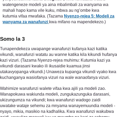
watengeneze modeli ya aina mbalimbali za wanyama wa
mahali hapo kama vile kuku, mbwa au ng’ombe kwa
kutumia vifaa mwafaka. (Tazama
Nyenzo-rejea 5: Modeli za
wanyama za wanafunzi
kwa mifano na mapendekezo.)
Somo la 3
Tunapendekeza uwapange wanafunzi kufanya kazi katika
vikundi, wanafunzi watatu au wanne katika kila kikundi hufanya
kazi vizuri. (Tazama Nyenzo-rejea muhimu: Kutumia kazi ya
vikundi darasani kwako ili ikusaidie kuamua jinsi
utakavyopanga vikundi.) Unaweza kupanga vikundi vyako kwa
kuchanganya wasiofanya vizuri na wale wanaofanya vizuri.
Wahimize wanafunzi walete vifaa kwa ajili ya modeli zao.
Wanapokuwa wakiunda modeli, zungukazunguka darasani,
ukizungumza na vikundi; kwa wanafunzi wadogo zaidi
uwatake wataje sehemu za mnyama wanayemuundia modeli -
nyayo, mikia, masikio na kadhalika. Kwa wanafunzi wakubwa