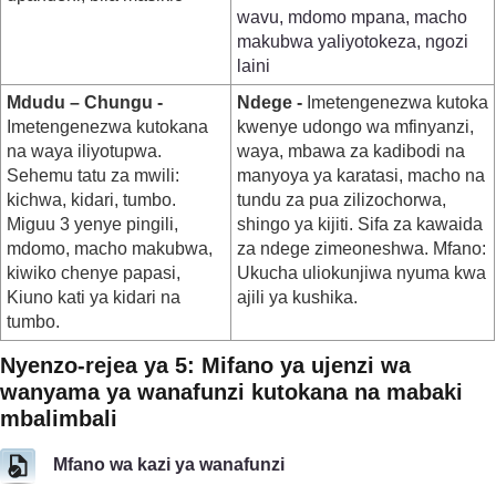
wavu, mdomo mpana, macho
makubwa yaliyotokeza, ngozi
laini
Mdudu – Chungu -
Ndege -
Imetengenezwa kutoka
Imetengenezwa kutokana
kwenye udongo wa mfinyanzi,
na waya iliyotupwa.
waya, mbawa za kadibodi na
Sehemu tatu za mwili:
manyoya ya karatasi, macho na
kichwa, kidari, tumbo.
tundu za pua zilizochorwa,
Miguu 3 yenye pingili,
shingo ya kijiti. Sifa za kawaida
mdomo, macho makubwa,
za ndege zimeoneshwa. Mfano:
kiwiko chenye papasi,
Ukucha uliokunjiwa nyuma kwa
Kiuno kati ya kidari na
ajili ya kushika.
tumbo.
Nyenzo-rejea ya 5: Mifano ya ujenzi wa
wanyama ya wanafunzi kutokana na mabaki
mbalimbali
Mfano wa kazi ya wanafunzi