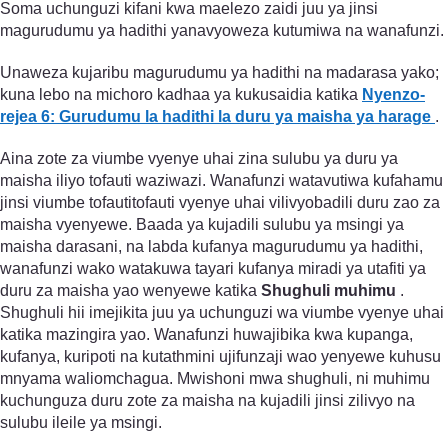
Soma uchunguzi kifani kwa maelezo zaidi juu ya jinsi
magurudumu ya hadithi yanavyoweza kutumiwa na wanafunzi.
Unaweza kujaribu magurudumu ya hadithi na madarasa yako;
kuna lebo na michoro kadhaa ya kukusaidia katika
Nyenzo-
rejea 6: Gurudumu la hadithi la duru ya maisha ya harage
.
Aina zote za viumbe vyenye uhai zina sulubu ya duru ya
maisha iliyo tofauti waziwazi. Wanafunzi watavutiwa kufahamu
jinsi viumbe tofautitofauti vyenye uhai vilivyobadili duru zao za
maisha vyenyewe. Baada ya kujadili sulubu ya msingi ya
maisha darasani, na labda kufanya magurudumu ya hadithi,
wanafunzi wako watakuwa tayari kufanya miradi ya utafiti ya
duru za maisha yao wenyewe katika
Shughuli muhimu
.
Shughuli hii imejikita juu ya uchunguzi wa viumbe vyenye uhai
katika mazingira yao. Wanafunzi huwajibika kwa kupanga,
kufanya, kuripoti na kutathmini ujifunzaji wao yenyewe kuhusu
mnyama waliomchagua. Mwishoni mwa shughuli, ni muhimu
kuchunguza duru zote za maisha na kujadili jinsi zilivyo na
sulubu ileile ya msingi.