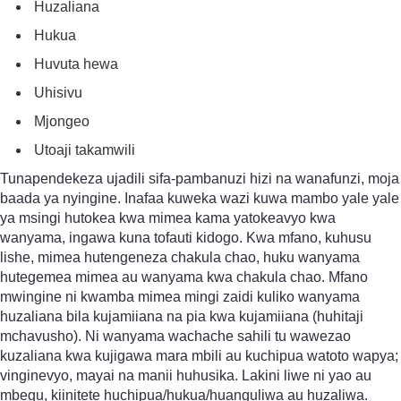
Huzaliana
Hukua
Huvuta hewa
Uhisivu
Mjongeo
Utoaji takamwili
Tunapendekeza ujadili sifa-pambanuzi hizi na wanafunzi, moja
baada ya nyingine. Inafaa kuweka wazi kuwa mambo yale yale
ya msingi hutokea kwa mimea kama yatokeavyo kwa
wanyama, ingawa kuna tofauti kidogo. Kwa mfano, kuhusu
lishe, mimea hutengeneza chakula chao, huku wanyama
hutegemea mimea au wanyama kwa chakula chao. Mfano
mwingine ni kwamba mimea mingi zaidi kuliko wanyama
huzaliana bila kujamiiana na pia kwa kujamiiana (huhitaji
mchavusho). Ni wanyama wachache sahili tu wawezao
kuzaliana kwa kujigawa mara mbili au kuchipua watoto wapya;
vinginevyo, mayai na manii huhusika. Lakini liwe ni yao au
mbegu, kiinitete huchipua/hukua/huanguliwa au huzaliwa.