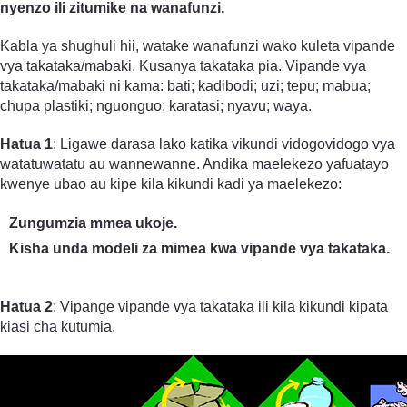
nyenzo ili zitumike na wanafunzi.
Kabla ya shughuli hii, watake wanafunzi wako kuleta vipande
vya takataka/mabaki. Kusanya takataka pia. Vipande vya
takataka/mabaki ni kama: bati; kadibodi; uzi; tepu; mabua;
chupa plastiki; nguonguo; karatasi; nyavu; waya.
Hatua 1
: Ligawe darasa lako katika vikundi vidogovidogo vya
watatuwatatu au wannewanne. Andika maelekezo yafuatayo
kwenye ubao au kipe kila kikundi kadi ya maelekezo:
Zungumzia mmea ukoje.
Kisha unda modeli za mimea kwa vipande vya takataka.
Hatua 2
: Vipange vipande vya takataka ili kila kikundi kipata
kiasi cha kutumia.