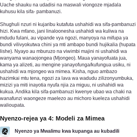
Uache shauku na udadisi na maswali viongoze mjadala
kuhusu kila sifa- pambanuzi.
Shughuli nzuri ni kujaribu kutafuta ushahidi wa sifa-pambanuzi
hizi. Kwa mfano, jani linaloonesha ushahidi wa kuliwa na
mdudu fulani, au vipande vya ngozi, manyoya na mifupa ya
bundi vilivyokutwa chini ya mti ambapo bundi hujikalia (hupata
lishe). Nyayo au mburuzo na viwimbi majini ni ushahidi wa
wanyama wanaojongea (Mjongeo). Maua yanayofuata jua,
kama ya alizeti, au mengine yanayofunga/kufungua usiku, ni
ushahidi wa mjongeo wa mimea. Kisha, nguo ambazo
hazimkai mtu tena, ngozi za lava wa wadudu zilizonyumbuka,
mizizi ya miti inayotia nyufa njia za miguu, ni ushahidi wa
kukua. Andika kila sifa-pambanuzi kwenye ubao wa chaki na
wanafunzi waongeze maelezo au michoro kueleza ushahidi
walioupata.
Nyenzo-rejea ya 4: Modeli za Mimea
Nyenzo ya Mwalimu kwa kupanga au kubadili