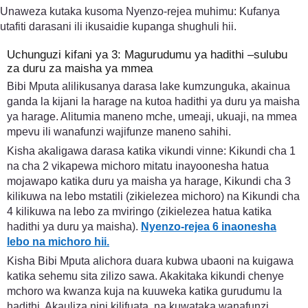
Unaweza kutaka kusoma Nyenzo-rejea muhimu: Kufanya
utafiti darasani ili ikusaidie kupanga shughuli hii.
Uchunguzi kifani ya 3: Magurudumu ya hadithi –sulubu
za duru za maisha ya mmea
Bibi Mputa alilikusanya darasa lake kumzunguka, akainua
ganda la kijani la harage na kutoa hadithi ya duru ya maisha
ya harage. Alitumia maneno mche, umeaji, ukuaji, na mmea
mpevu ili wanafunzi wajifunze maneno sahihi.
Kisha akaligawa darasa katika vikundi vinne: Kikundi cha 1
na cha 2 vikapewa michoro mitatu inayoonesha hatua
mojawapo katika duru ya maisha ya harage, Kikundi cha 3
kilikuwa na lebo mstatili (zikielezea michoro) na Kikundi cha
4 kilikuwa na lebo za mviringo (zikielezea hatua katika
hadithi ya duru ya maisha).
Nyenzo-rejea 6 inaonesha
lebo na michoro hii.
Kisha Bibi Mputa alichora duara kubwa ubaoni na kuigawa
katika sehemu sita zilizo sawa. Akakitaka kikundi chenye
mchoro wa kwanza kuja na kuuweka katika gurudumu la
hadithi. Akauliza nini kilifuata, na kuwataka wanafunzi