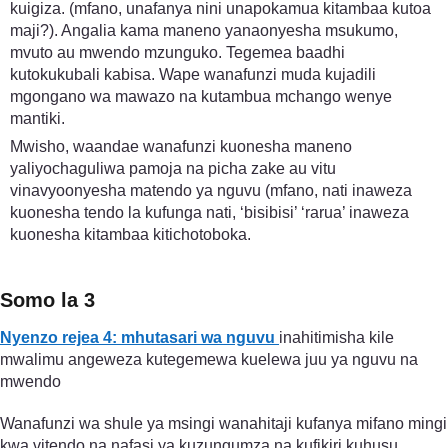
kuigiza. (mfano, unafanya nini unapokamua kitambaa kutoa
maji?). Angalia kama maneno yanaonyesha msukumo,
mvuto au mwendo mzunguko. Tegemea baadhi
kutokukubali kabisa. Wape wanafunzi muda kujadili
mgongano wa mawazo na kutambua mchango wenye
mantiki.
Mwisho, waandae wanafunzi kuonesha maneno
yaliyochaguliwa pamoja na picha zake au vitu
vinavyoonyesha matendo ya nguvu (mfano, nati inaweza
kuonesha tendo la kufunga nati, ‘bisibisi’ ‘rarua’ inaweza
kuonesha kitambaa kitichotoboka.
Somo la 3
Nyenzo rejea 4: mhutasari wa nguvu
inahitimisha kile
mwalimu angeweza kutegemewa kuelewa juu ya nguvu na
mwendo
Wanafunzi wa shule ya msingi wanahitaji kufanya mifano mingi
kwa vitendo na nafasi ya kuzungumza na kufikiri kuhusu