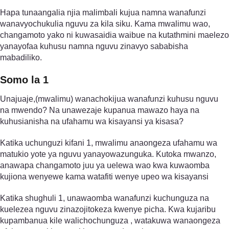
Hapa tunaangalia njia malimbali kujua namna wanafunzi
wanavyochukulia nguvu za kila siku. Kama mwalimu wao,
changamoto yako ni kuwasaidia waibue na kutathmini maelezo
yanayofaa kuhusu namna nguvu zinavyo sababisha
mabadiliko.
Somo la 1
Unajuaje,(mwalimu) wanachokijua wanafunzi kuhusu nguvu
na mwendo? Na unawezaje kupanua mawazo haya na
kuhusianisha na ufahamu wa kisayansi ya kisasa?
Katika uchunguzi kifani 1, mwalimu anaongeza ufahamu wa
matukio yote ya nguvu yanayowazunguka. Kutoka mwanzo,
anawapa changamoto juu ya uelewa wao kwa kuwaomba
kujiona wenyewe kama watafiti wenye upeo wa kisayansi
Katika shughuli 1, unawaomba wanafunzi kuchunguza na
kuelezea nguvu zinazojitokeza kwenye picha. Kwa kujaribu
kupambanua kile walichochunguza , watakuwa wanaongeza