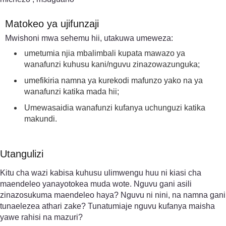
Matokeo ya ujifunzaji
Mwishoni mwa sehemu hii, utakuwa umeweza:
umetumia njia mbalimbali kupata mawazo ya
wanafunzi kuhusu kani/nguvu zinazowazunguka;
umefikiria namna ya kurekodi mafunzo yako na ya
wanafunzi katika mada hii;
Umewasaidia wanafunzi kufanya uchunguzi katika
makundi.
Utangulizi
Kitu cha wazi kabisa kuhusu ulimwengu huu ni kiasi cha
maendeleo yanayotokea muda wote. Nguvu gani asili
zinazosukuma maendeleo haya? Nguvu ni nini, na namna gani
tunaelezea athari zake? Tunatumiaje nguvu kufanya maisha
yawe rahisi na mazuri?