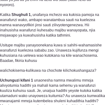
nyororo).
Katika
Shughuli 1,
unafanya mchezo wa kukisia pamoja na
wanafunzi wako, ambapo wanatambua sauti na kuelezea
namna wanavyofikiri jinsi sauti zilivyotengenezwa. Hii
inahusisha wanafunzi kuhesabu majibu wanayopata, njia
mojawapo ya kuwahusisha katika tathmini.
Usitupe majibu yanayoonekana kuwa si sahihi-wahamasishe
wanafunzi kuelezea sababu zao. Unaweza kujifunza mengi
kuhusiana na uelewa wao kutokana na kile wanachosema.
Baadae, fikiria kuhusu
walichokisema-kulikuwa na chochote kilichokushangaza?
Uchunguzi kifani 1
unaonesha namna mwalimu mmoja
alivyotumia hadithi ya mahali kama sehemu ya wanafunzi
kuuliza kuhuisu sauti. Je, unaijua hadithi yeyote kutoka katika
utamaduni wako unayoweza kuitumia? Au unaweza kumwalika
mwanajamii mmoja kutembelea shuleni kuhadithia hadithi?