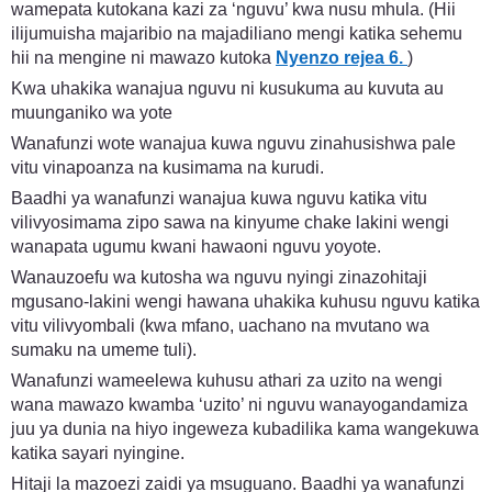
wamepata kutokana kazi za ‘nguvu’ kwa nusu mhula. (Hii
ilijumuisha majaribio na majadiliano mengi katika sehemu
hii na mengine ni mawazo kutoka
Nyenzo rejea 6.
)
Kwa uhakika wanajua nguvu ni kusukuma au kuvuta au
muunganiko wa yote
Wanafunzi wote wanajua kuwa nguvu zinahusishwa pale
vitu vinapoanza na kusimama na kurudi.
Baadhi ya wanafunzi wanajua kuwa nguvu katika vitu
vilivyosimama zipo sawa na kinyume chake lakini wengi
wanapata ugumu kwani hawaoni nguvu yoyote.
Wanauzoefu wa kutosha wa nguvu nyingi zinazohitaji
mgusano-lakini wengi hawana uhakika kuhusu nguvu katika
vitu vilivyombali (kwa mfano, uachano na mvutano wa
sumaku na umeme tuli).
Wanafunzi wameelewa kuhusu athari za uzito na wengi
wana mawazo kwamba ‘uzito’ ni nguvu wanayogandamiza
juu ya dunia na hiyo ingeweza kubadilika kama wangekuwa
katika sayari nyingine.
Hitaji la mazoezi zaidi ya msuguano. Baadhi ya wanafunzi