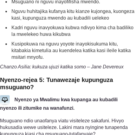
Msuguano ni nguvu inayofifisha mwendo.
Nguvu huhitajika kufanya kitu kianze kujongea, kuongeza
kasi, kupunguza mwendo au kubadili uelekeo
Kadri nguvu inavyokuwa kubwa ndivyo kima cha badiliko
la mwelekeo huwa kikubwa
Kusipokuwa na nguvu yoyote inayokisukuma kitu,
kitabakia kimetulia au kuendelea katika kasi ileile katika
msitari mnyofu.
Chanzo Asilia: kukuza ujuzi katika somo – Jane Devereux
Nyenzo-rejea 5: Tunawezaje kupunguza
msuguano?
Nyenzo ya Mwalimu kwa kupanga au kubadili
nyenzo ili zitumike na wanafunzi.
Msuguano ndio unaofanya viatu visiteleze sakafuni. Hivyo
hukusadia wewe usiteleze. Lakini mara nyingine tunapenda
kupunguza kiasi cha msuguano-tutafanyaje?