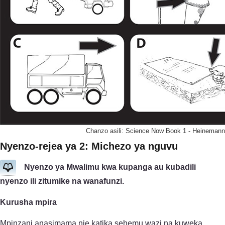
Chanzo asili: Science Now Book 1 - Heinemann
Nyenzo-rejea ya 2: Michezo ya nguvu
Nyenzo ya Mwalimu kwa kupanga au kubadili
nyenzo ili zitumike na wanafunzi.
Kurusha mpira
Mpinzani anasimama nje katika sehemu wazi na kuweka