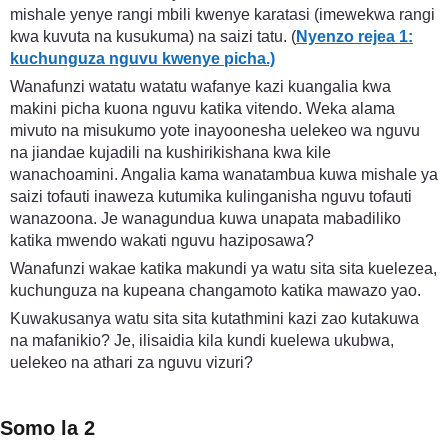
mishale yenye rangi mbili kwenye karatasi (imewekwa rangi
kwa kuvuta na kusukuma) na saizi tatu. (
Nyenzo rejea 1:
kuchunguza nguvu kwenye picha.)
Wanafunzi watatu watatu wafanye kazi kuangalia kwa
makini picha kuona nguvu katika vitendo. Weka alama
mivuto na misukumo yote inayoonesha uelekeo wa nguvu
na jiandae kujadili na kushirikishana kwa kile
wanachoamini. Angalia kama wanatambua kuwa mishale ya
saizi tofauti inaweza kutumika kulinganisha nguvu tofauti
wanazoona. Je wanagundua kuwa unapata mabadiliko
katika mwendo wakati nguvu haziposawa?
Wanafunzi wakae katika makundi ya watu sita sita kuelezea,
kuchunguza na kupeana changamoto katika mawazo yao.
Kuwakusanya watu sita sita kutathmini kazi zao kutakuwa
na mafanikio? Je, ilisaidia kila kundi kuelewa ukubwa,
uelekeo na athari za nguvu vizuri?
Somo la 2