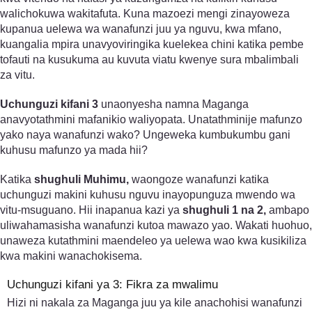
walichokuwa wakitafuta. Kuna mazoezi mengi zinayoweza
kupanua uelewa wa wanafunzi juu ya nguvu, kwa mfano,
kuangalia mpira unavyoviringika kuelekea chini katika pembe
tofauti na kusukuma au kuvuta viatu kwenye sura mbalimbali
za vitu.
Uchunguzi kifani 3
unaonyesha namna Maganga
anavyotathmini mafanikio waliyopata. Unatathminije mafunzo
yako naya wanafunzi wako? Ungeweka kumbukumbu gani
kuhusu mafunzo ya mada hii?
Katika
shughuli Muhimu,
waongoze wanafunzi katika
uchunguzi makini kuhusu nguvu inayopunguza mwendo wa
vitu-msuguano. Hii inapanua kazi ya
shughuli 1 na 2,
ambapo
uliwahamasisha wanafunzi kutoa mawazo yao. Wakati huohuo,
unaweza kutathmini maendeleo ya uelewa wao kwa kusikiliza
kwa makini wanachokisema.
Uchunguzi kifani ya 3: Fikra za mwalimu
Hizi ni nakala za Maganga juu ya kile anachohisi wanafunzi