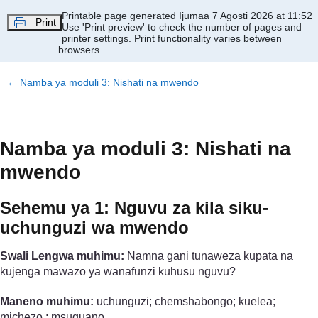
Ruka hadi kwa yaliyomo
Printable page generated Ijumaa 7 Agosti 2026 at 11:52
Print
Use 'Print preview' to check the number of pages and
printer settings.
Print functionality varies between
browsers.
←
Namba ya moduli 3: Nishati na mwendo
Namba ya moduli 3: Nishati na
mwendo
Sehemu ya 1: Nguvu za kila siku-
uchunguzi wa mwendo
Swali Lengwa muhimu:
Namna gani tunaweza kupata na
kujenga mawazo ya wanafunzi kuhusu nguvu?
Maneno muhimu:
uchunguzi; chemshabongo; kuelea;
michezo ; msuguano