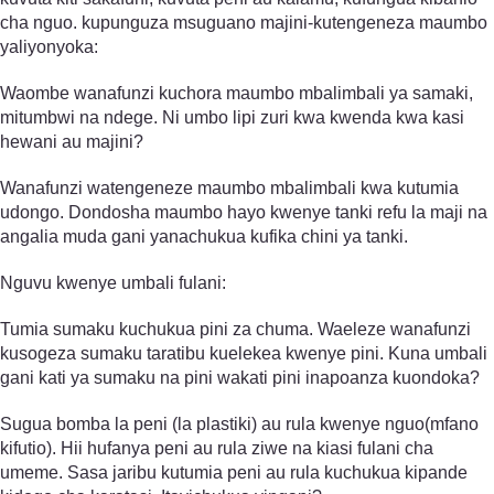
cha nguo. kupunguza msuguano majini-kutengeneza maumbo
yaliyonyoka:
Waombe wanafunzi kuchora maumbo mbalimbali ya samaki,
mitumbwi na ndege. Ni umbo lipi zuri kwa kwenda kwa kasi
hewani au majini?
Wanafunzi watengeneze maumbo mbalimbali kwa kutumia
udongo. Dondosha maumbo hayo kwenye tanki refu la maji na
angalia muda gani yanachukua kufika chini ya tanki.
Nguvu kwenye umbali fulani:
Tumia sumaku kuchukua pini za chuma. Waeleze wanafunzi
kusogeza sumaku taratibu kuelekea kwenye pini. Kuna umbali
gani kati ya sumaku na pini wakati pini inapoanza kuondoka?
Sugua bomba la peni (la plastiki) au rula kwenye nguo(mfano
kifutio). Hii hufanya peni au rula ziwe na kiasi fulani cha
umeme. Sasa jaribu kutumia peni au rula kuchukua kipande