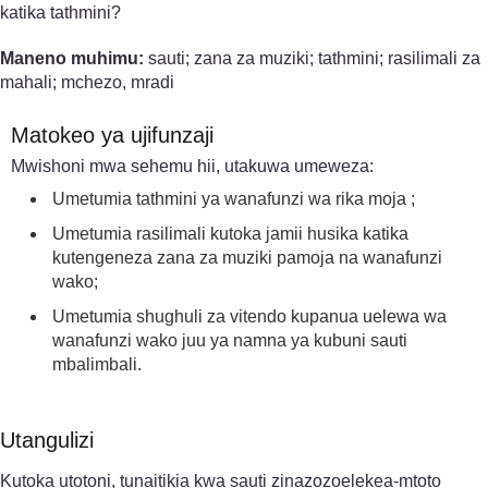
katika tathmini?
Maneno muhimu:
sauti; zana za muziki; tathmini; rasilimali za
mahali; mchezo, mradi
Matokeo ya ujifunzaji
Mwishoni mwa sehemu hii, utakuwa umeweza:
Umetumia tathmini ya wanafunzi wa rika moja ;
Umetumia rasilimali kutoka jamii husika katika
kutengeneza zana za muziki pamoja na wanafunzi
wako;
Umetumia shughuli za vitendo kupanua uelewa wa
wanafunzi wako juu ya namna ya kubuni sauti
mbalimbali.
Utangulizi
Kutoka utotoni, tunaitikia kwa sauti zinazozoelekea-mtoto