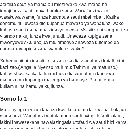
ataitikia sauti ya mama au mlezi wake kwa mfano-na
tunajifunza sauti mpya haraka sana. Wanafunzi wako
watakuwa wamejifunza kutambua sauti mbalimbali. Katika
sehemu hii, uwasaidie kupanua mawazo ya wanafunzi wako
kuhusu sauti na namna zinavyotolewa. Msisitizo ni shughuli za
vitendo na kujifunza kwa juhudi. Unaweza kupiga zana
mwenyewe? Au unajua mtu ambaye anaweza kutembelea
darasa kuwapigia zana wanafunzi wako?
Sehemu hii pia inatafiti njia za kusaidia wanafunzi kutathmini
kazi zao.( Angalia Nyenzo muhimu: Tathmini ya mafunzo.)
kuhusishwa katika tathmini husaidia wanafunzi kuelewa
mafunzo na kupanga malengo ya baadaye. Pia hujenga
kujiamini na hamu ya kujifunza.
Somo la 1
Mara nyingi ni vizuri kuanza kwa kufahamu kile wanachokijua
wanafunzi. Wanafunzi watatambua sauti nyingi tofauti tofauti,
lakini inawezekana hawajazingatia utofauti wa sauti hizi kama
sauti ya juu au ya chini na uzito wa sauti (sauti nzito au