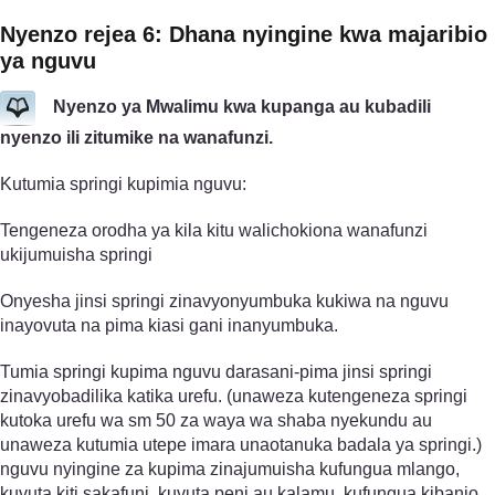
Nyenzo rejea 6: Dhana nyingine kwa majaribio
ya nguvu
Nyenzo ya Mwalimu kwa kupanga au kubadili
nyenzo ili zitumike na wanafunzi.
Kutumia springi kupimia nguvu:
Tengeneza orodha ya kila kitu walichokiona wanafunzi
ukijumuisha springi
Onyesha jinsi springi zinavyonyumbuka kukiwa na nguvu
inayovuta na pima kiasi gani inanyumbuka.
Tumia springi kupima nguvu darasani-pima jinsi springi
zinavyobadilika katika urefu. (unaweza kutengeneza springi
kutoka urefu wa sm 50 za waya wa shaba nyekundu au
unaweza kutumia utepe imara unaotanuka badala ya springi.)
nguvu nyingine za kupima zinajumuisha kufungua mlango,
kuvuta kiti sakafuni, kuvuta peni au kalamu, kufungua kibanio