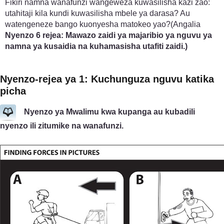
Fikiri namna wanafunzi wangeweza kuwasilisha kazi zao:
utahitaji kila kundi kuwasilisha mbele ya darasa? Au
watengeneze bango kuonyesha matokeo yao?(Angalia
Nyenzo 6 rejea: Mawazo zaidi ya majaribio ya nguvu ya
namna ya kusaidia na kuhamasisha utafiti zaidi.)
Nyenzo-rejea ya 1: Kuchunguza nguvu katika
picha
Nyenzo ya Mwalimu kwa kupanga au kubadili
nyenzo ili zitumike na wanafunzi.