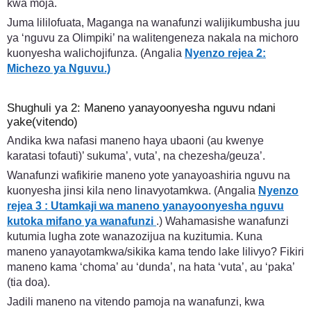
kwa moja.
Juma lililofuata, Maganga na wanafunzi walijikumbusha juu
ya ‘nguvu za Olimpiki’ na walitengeneza nakala na michoro
kuonyesha walichojifunza. (Angalia
Nyenzo rejea 2:
Michezo ya Nguvu.)
Shughuli ya 2: Maneno yanayoonyesha nguvu ndani
yake(vitendo)
Andika kwa nafasi maneno haya ubaoni (au kwenye
karatasi tofauti)’ sukuma’, vuta’, na chezesha/geuza’.
Wanafunzi wafikirie maneno yote yanayoashiria nguvu na
kuonyesha jinsi kila neno linavyotamkwa. (Angalia
Nyenzo
rejea 3 : Utamkaji wa maneno yanayoonyesha nguvu
kutoka mifano ya wanafunzi
.) Wahamasishe wanafunzi
kutumia lugha zote wanazozijua na kuzitumia. Kuna
maneno yanayotamkwa/sikika kama tendo lake lilivyo? Fikiri
maneno kama ‘choma’ au ‘dunda’, na hata ‘vuta’, au ‘paka’
(tia doa).
Jadili maneno na vitendo pamoja na wanafunzi, kwa