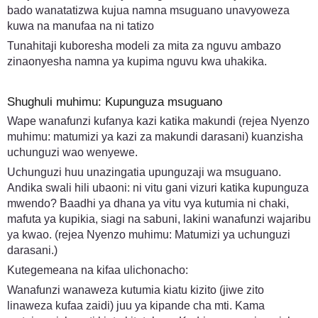
bado wanatatizwa kujua namna msuguano unavyoweza
kuwa na manufaa na ni tatizo
Tunahitaji kuboresha modeli za mita za nguvu ambazo
zinaonyesha namna ya kupima nguvu kwa uhakika.
Shughuli muhimu: Kupunguza msuguano
Wape wanafunzi kufanya kazi katika makundi (rejea Nyenzo
muhimu: matumizi ya kazi za makundi darasani) kuanzisha
uchunguzi wao wenyewe.
Uchunguzi huu unazingatia upunguzaji wa msuguano.
Andika swali hili ubaoni: ni vitu gani vizuri katika kupunguza
mwendo? Baadhi ya dhana ya vitu vya kutumia ni chaki,
mafuta ya kupikia, siagi na sabuni, lakini wanafunzi wajaribu
ya kwao. (rejea Nyenzo muhimu: Matumizi ya uchunguzi
darasani.)
Kutegemeana na kifaa ulichonacho:
Wanafunzi wanaweza kutumia kiatu kizito (jiwe zito
linaweza kufaa zaidi) juu ya kipande cha mti. Kama