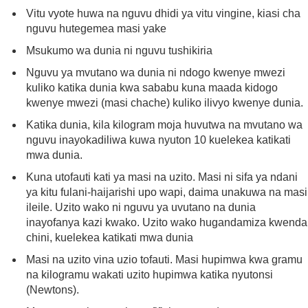
Vitu vyote huwa na nguvu dhidi ya vitu vingine, kiasi cha
nguvu hutegemea masi yake
Msukumo wa dunia ni nguvu tushikiria
Nguvu ya mvutano wa dunia ni ndogo kwenye mwezi
kuliko katika dunia kwa sababu kuna maada kidogo
kwenye mwezi (masi chache) kuliko ilivyo kwenye dunia.
Katika dunia, kila kilogram moja huvutwa na mvutano wa
nguvu inayokadiliwa kuwa nyuton 10 kuelekea katikati
mwa dunia.
Kuna utofauti kati ya masi na uzito. Masi ni sifa ya ndani
ya kitu fulani-haijarishi upo wapi, daima unakuwa na masi
ileile. Uzito wako ni nguvu ya uvutano na dunia
inayofanya kazi kwako. Uzito wako hugandamiza kwenda
chini, kuelekea katikati mwa dunia
Masi na uzito vina uzio tofauti. Masi hupimwa kwa gramu
na kilogramu wakati uzito hupimwa katika nyutonsi
(Newtons).