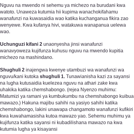
Nguvu na mwendo ni sehemu ya michezo na burudani kwa
watoto. Unaweza kutumia hii kupima wanachokifahamu
wanafunzi na kuwasaidia wao katika kuchanganua fikira zao
wenyewe. Kwa kufanya hivi, watakuwa wanapanua uelewa
wao.
Uchunguzi kifani 2
unaonyesha jinsi wanafunzi
wanavyoweza kujifunza kuhusu nguvu na mwendo kupitia
michezo na mashindano.
Shughuli 2
inajengwa kwenye utambuzi wa wanafunzi wa
nguvu/kani kutoka
shughuli 1.
Tunawianisha kazi za sayansi
na lugha kutusaidia kuelezea nguvu na athari zake kwa
uhakika katika chemshabongo. (rejea Nyenzo muhimu:
Matumizi ya ramani ya kumbukumbu na chemshabongo kuibua
mawazo.) Hakuna majibu sahihi na yasiyo sahihi katika
chemshabongo, lakini unawapa changamoto wanafunzi kufikiri
kwa kuwahamasisha kutoa mawazo yao. Sehemu muhimu ya
kujifunza katika sayansi ni kubadilishana mawazo na kwa
kutumia lugha ya kisayansi