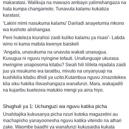
makaratasi. Walikuja na mawazo ambayo yalimshangaza na
hata kumpa changamoto. Tunavuta kalamu kukatiza
karatasi;
‘Lakini mimi nasukuma kalamu’ Danladi anayetumia mkono
wa kushoto alishangaa
Peni huteleza kiurahisi zaidi kuliko kalamu ya risasi’- Labda
wino ni kama mafuta kwenye baiskeli
‘Angalia, unasukuma na unavuta wakati unasugua.
Kusugua ni nguvu nyingine tofauti. Unafunguaje ukurasa
mwingine unaposoma kitabu? Swali hili lilileta mjadala zaidi
juu ya msukumo wa taratibu, mivuto na unyanyuaji na
kushikilia kitabu dhidi ya uzito.Kutambua nguvu zinazotokea
kila siku hakika iliwashangaza wanafunzi. Mara, wakajadili
na kujaribu kuelezea matukio mengi ya aina hiyo.
Shughuli ya 1: Uchunguzi wa nguvu katika picha
Unahitajika kukusanya picha nzuri kutoka magazetini au
machapisho yanayoonesha nguvu katika vitendo na athari
zake. Waombe baadhi ya wanafunzi kukusaidia kukata