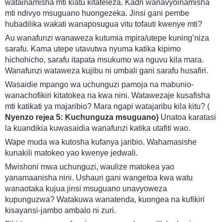
watainamisha mti kiatu kitateleza. Kadri wanavyoinamisha
mti ndivyo msuguano huongezeka. Jinsi gani pembe
hubadilika wakati wanaposugua vitu tofauti kwenye mti?
Au wanafunzi wanaweza kutumia mpira/utepe kuning’niza
sarafu. Kama utepe utavutwa nyuma katika kipimo
hichohicho, sarafu itapata msukumo wa nguvu kila mara.
Wanafunzi wataweza kujibu ni umbali gani sarafu husafiri.
Wasaidie mpango wa uchunguzi pamoja na mabunio-
wanachofikiri kitatokea na kwa nini. Watawezaje kusafisha
mti katikati ya majaribio? Mara ngapi watajaribu kila kitu? (
Nyenzo rejea 5: Kuchunguza msuguano)
Unatoa karatasi
la kuandikia kuwasaidia wanafunzi katika utafiti wao.
Wape muda wa kutosha kufanya jaribio. Wahamasishe
kunakili matokeo yao kwenye jedwali.
Mwishoni mwa uchunguzi, waulize matokea yao
yanamaanisha nini. Ushauri gani wangetoa kwa watu
wanaotaka kujua jinsi msuguano unavyoweza
kupunguzwa? Watakuwa wanatenda, kuongea na kufikiri
kisayansi-jambo ambalo ni zuri.