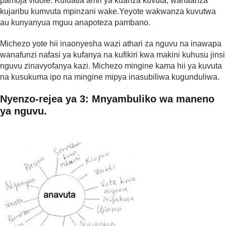
pamoja vidole. Kufuatia amri ya kuanza kuvuta, wanaanza
kujaribu kumvuta mpinzani wake.Yeyote wakwanza kuvutwa
au kunyanyua mguu anapoteza pambano.
Michezo yote hii inaonyesha wazi athari za nguvu na inawapa
wanafunzi nafasi ya kufanya na kufikiri kwa makini kuhusu jinsi
nguvu zinavyofanya kazi. Michezo mingine kama hii ya kuvuta
na kusukuma ipo na mingine mipya inasubiliwa kugunduliwa.
Nyenzo-rejea ya 3: Mnyambuliko wa maneno
ya nguvu.