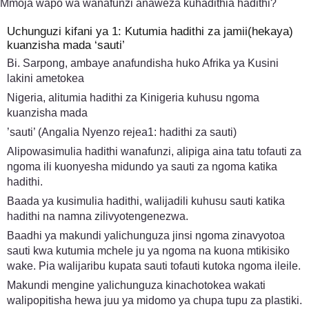
Mmoja wapo wa wanafunzi anaweza kuhadithia hadithi?
Uchunguzi kifani ya 1: Kutumia hadithi za jamii(hekaya)
kuanzisha mada ‘sauti’
Bi. Sarpong, ambaye anafundisha huko Afrika ya Kusini
lakini ametokea
Nigeria, alitumia hadithi za Kinigeria kuhusu ngoma
kuanzisha mada
’sauti’ (Angalia Nyenzo rejea1: hadithi za sauti)
Alipowasimulia hadithi wanafunzi, alipiga aina tatu tofauti za
ngoma ili kuonyesha midundo ya sauti za ngoma katika
hadithi.
Baada ya kusimulia hadithi, walijadili kuhusu sauti katika
hadithi na namna zilivyotengenezwa.
Baadhi ya makundi yalichunguza jinsi ngoma zinavyotoa
sauti kwa kutumia mchele ju ya ngoma na kuona mtikisiko
wake. Pia walijaribu kupata sauti tofauti kutoka ngoma ileile.
Makundi mengine yalichunguza kinachotokea wakati
walipopitisha hewa juu ya midomo ya chupa tupu za plastiki.