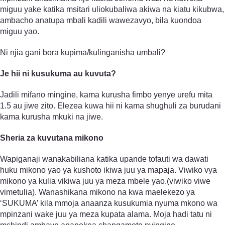
miguu yake katika msitari uliokubaliwa akiwa na kiatu kikubwa,
ambacho anatupa mbali kadili wawezavyo, bila kuondoa
miguu yao.
Ni njia gani bora kupima/kulinganisha umbali?
Je hii ni kusukuma au kuvuta?
Jadili mifano mingine, kama kurusha fimbo yenye urefu mita
1.5 au jiwe zito. Elezea kuwa hii ni kama shughuli za burudani
kama kurusha mkuki na jiwe.
Sheria za kuvutana mikono
Wapiganaji wanakabiliana katika upande tofauti wa dawati
huku mikono yao ya kushoto ikiwa juu ya mapaja. Viwiko vya
mikono ya kulia vikiwa juu ya meza mbele yao.(viwiko viwe
vimetulia). Wanashikana mikono na kwa maelekezo ya
‘SUKUMA’ kila mmoja anaanza kusukumia nyuma mkono wa
mpinzani wake juu ya meza kupata alama. Moja hadi tatu ni