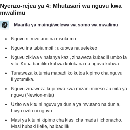
Nyenzo-rejea ya 4: Mhutasari wa nguvu kwa
mwalimu
Maarifa ya msingi/welewa wa somo wa mwalimu
Nguvu ni mvutano na msukumo
Nguvu ina tabia mbili: ukubwa na uelekeo
Nguvu zikiwa vinafanya kazi, zinaweza kubadili umbo la
vitu. Kuna badiliko kubwa kutokana na nguvu kubwa.
Tunaweza kutumia mabadilko kutoa kipimo cha nguvu
iliyotumika.
Nguvu zinaweza kupimwa kwa mizani mneso au mita ya
nguvu (Newton-mita)
Uzito wa kitu ni nguvu ya dunia ya mvutano na dunia,
hivyo uzito ni nguvu.
Masi ya kitu ni kipimo cha kiasi cha mada ilichonacho.
Masi hubaki ileile, haibadiliki