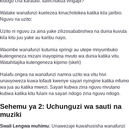
kidogo cha karatasi. Itavichukua vingapi?
Watake wanafunzi kuelezea kinachotokea katika kila jaribio.
Nguvu na uzito:
Uzito ni nguvu za aina yake zilizosababishwa na dunia kuvuta
kila kitu juu yake au karibu nayo.
Waombe wanafunzi kutumia springi au utepe mnyumbuko
kutengeneza mizani inayopima mvuto wa dunia katika vitu.
Watahitajika kutengeneza kipimo (skeli)
Halafu ongea na wanafunzi namna uzito wa vitu hivi
unavyoweza kuwa tofauti kwenye sayari nyingine katika mfumo
wa jua au katika mwezi. Sayari kubwa zina nguvu mvutano
kubwa katika kitu fulani na sayari ndogo zina nguvu ndogo.
Sehemu ya 2: Uchunguzi wa sauti na
muziki
Swali Lengwa muhimu:
Unawezaje kuwahusisha wanafunzi