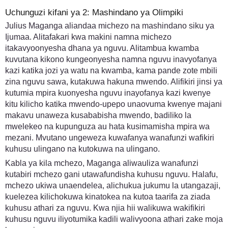
Uchunguzi kifani ya 2: Mashindano ya Olimpiki
Julius Maganga aliandaa michezo na mashindano siku ya
Ijumaa. Alitafakari kwa makini namna michezo
itakavyoonyesha dhana ya nguvu. Alitambua kwamba
kuvutana kikono kungeonyesha namna nguvu inavyofanya
kazi katika jozi ya watu na kwamba, kama pande zote mbili
zina nguvu sawa, kutakuwa hakuna mwendo. Alifikiri jinsi ya
kutumia mpira kuonyesha nguvu inayofanya kazi kwenye
kitu kilicho katika mwendo-upepo unaovuma kwenye majani
makavu unaweza kusababisha mwendo, badiliko la
mwelekeo na kupunguza au hata kusimamisha mpira wa
mezani. Mvutano ungeweza kuwafanya wanafunzi wafikiri
kuhusu ulingano na kutokuwa na ulingano.
Kabla ya kila mchezo, Maganga aliwauliza wanafunzi
kutabiri mchezo gani utawafundisha kuhusu nguvu. Halafu,
mchezo ukiwa unaendelea, alichukua jukumu la utangazaji,
kuelezea kilichokuwa kinatokea na kutoa taarifa za ziada
kuhusu athari za nguvu. Kwa njia hii walikuwa wakifikiri
kuhusu nguvu iliyotumika kadili walivyoona athari zake moja