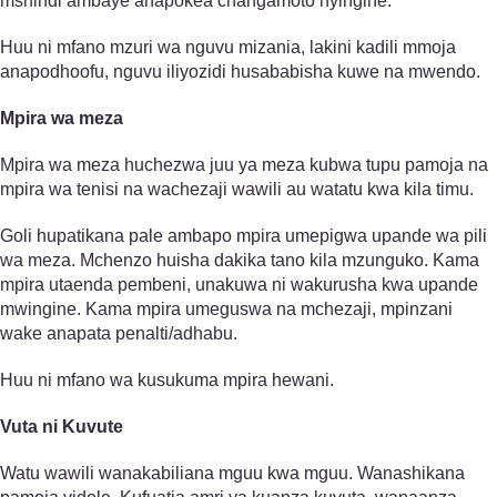
mshindi ambaye anapokea changamoto nyingine.
Huu ni mfano mzuri wa nguvu mizania, lakini kadili mmoja
anapodhoofu, nguvu iliyozidi husababisha kuwe na mwendo.
Mpira wa meza
Mpira wa meza huchezwa juu ya meza kubwa tupu pamoja na
mpira wa tenisi na wachezaji wawili au watatu kwa kila timu.
Goli hupatikana pale ambapo mpira umepigwa upande wa pili
wa meza. Mchenzo huisha dakika tano kila mzunguko. Kama
mpira utaenda pembeni, unakuwa ni wakurusha kwa upande
mwingine. Kama mpira umeguswa na mchezaji, mpinzani
wake anapata penalti/adhabu.
Huu ni mfano wa kusukuma mpira hewani.
Vuta ni Kuvute
Watu wawili wanakabiliana mguu kwa mguu. Wanashikana