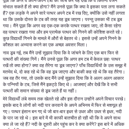
पूछा कि अगर वे अपने-अपने टबों को जांच कर यह देखें कि वे कितना वजन
संभाल सकते हैं तो क्या होगा? मैंने उनसे पूछा कि क्या वे इसका पता लगा सकते
हैं? एक लड़के ने अपने सारे पत्थर अपने टब में रख दिए, क्योंकि उसे नहीं लगता
था कि उसके दोस्त के टब की तरह यह डूब जाएगा। परन्तु उसका भी टब डूब
गया। मैंने पूछा कि अगर वह एक-एक करके पत्थर रखता जाए, तो कैसा रहेगा
वह पत्थर रखता गया और हम प्रत्येक पत्थर को गिनने की कोशिश करते रहे।
कुछ विद्यार्थी गिनने के मामले में औरों से बेहतर थे। इससे उन्हें अपने गिनने के
कौशल का अभ्यास करने का एक अच्छा अवसर मिला।
नाव डूब गई, तब मैंने उन्हें सुझाव दिया कि वे जांचने के लिए एक बार फिर से
पत्थरों की संख्या गिनें। मैंने उनसे पूछा कि अगर हम टब में केवल छहः पत्थर
रखें तो क्या होगा? क्या वह तैरेगा या डूब जाएगा? पाँच विद्यार्थियों के उस समूह में
मतभेद थे, दो कह रहे थे कि वह डूब जाएगा और बाकी कह रहे थे कि वह तैरेगा।
जब वह तैर गया, तो उसके बाद मैंने उन्हें सुझाव दिया कि वे अलग अलग आकार
के पन्नियों के टब, जिसे मैंने इकट्ठे किए थे। आजमाएं और देखें कि वे सभी
पत्थरों की समान संख्या से डूब जाते हैं या नहीं।
मेरे विद्यार्थी लंबे समय तक खेलते रहे और इस दौरान उन्होंने अपने विचार परखे।
इसके बाद वे लोगों को नदी पार करवाने के अपने अभिनय में फिर से मशगूल हो
गए। पत्थर इंसान बन गए थे जो बार-बार इधर से उधर और उधर से इधर, नदी
के पार जा रहे थे। इस बारे में भी काफी बातचीत हो रही थी कि वे अपने साथ
क्या ले जा रहे हैं? नदी के दूसरी ओर पहुंच कर वे क्या करेंगे? इस बारे में अधिक