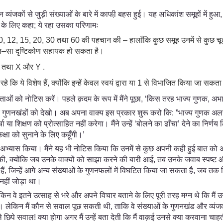
ेकिन व्यंजकों से जुड़ी संख्याओं के बारे में काफी़ बहस हुई। यह अधिकांश समूहों में 
े के लिए कहा; ये रहा उसका परिणामः
, 10, 12, 15, 20, 30 तथा 60 की पहचान की – हालाँकि कुछ समूह उनमें से कुछ चूक
ं कौन–सा दृष्टिकोण सहायक हो सकता है।
 3, तथा X और Y .
कि ये विशेष हैं, क्योंकि इन्हें केवल स्वयं द्वारा या 1 से विभाजित किया जा सकता
ानताओं को नोटिस करें। पहले क़दम के रूप में मैंने पूछा, ‘किस तरह भाज्य गुणक, अभा
े गुणनखंडों को देखो। अब अपना वाक्य इस प्रकार शुरू करो कि: ”भाज्य गुणक अलग हैं
चा या शिक्षण को प्रोत्साहित नहीं करेगा। मैंने उन्हें ‘बोलने का ढाँचा’ देने का निर
्षा को सुनाने के लिए कहूँगी।’
 का अभ्यास किया। मैंने यह भी नोटिस किया कि उनमें से कुछ अपनी कही हुई बात को 
द की, क्योंकि जब उनके वाक्यों को साझा करने की बारी आई, तब उनके जवाब स्पष्ट औ
ैं, जिन्हें आगे अन्य संख्याओं के गुणनफलों में विघटित किया जा सकता है, जब तक
 नहीं जोड़ा था।
लेकिन वे इतने उत्साह से भरे और अपने विचार बताने के लिए पूरी तरह मग्न थे कि मैं उन्
ेकिन मैं कौन से सवाल पूछ सकती थी, ताकि वे संख्याओं के गुणनखंड और व्यंजकों 
ाले छिपे सवाल! क्या होगा अगर मैं उन्हें बता देती कि मैं वाक़ई उनसे क्या करवाना चा