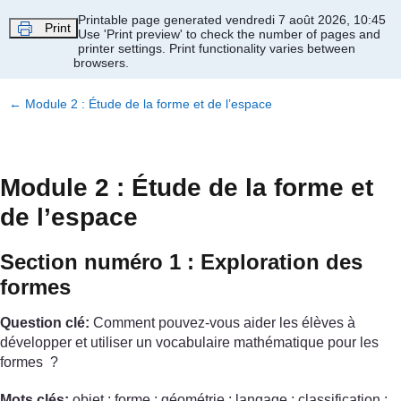
Passer au contenu principal
Printable page generated vendredi 7 août 2026, 10:45
Print
Use 'Print preview' to check the number of pages and
printer settings.
Print functionality varies between
browsers.
←
Module 2 : Étude de la forme et de l’espace
Module 2 : Étude de la forme et
de l’espace
Section numéro 1 : Exploration des
formes
Question clé:
Comment pouvez-vous aider les élèves à
développer et utiliser un vocabulaire mathématique pour les
formes ?
Mots clés:
objet ; forme ; géométrie ; langage ; classification ;