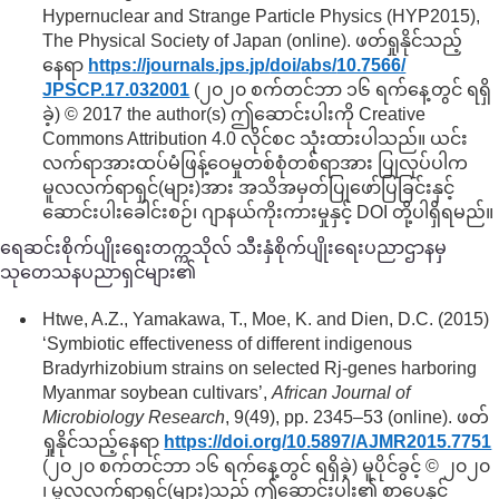
Hypernuclear and Strange Particle Physics (HYP2015),
The Physical Society of Japan (online). ဖတ်ရှုနိုင်သည့်
နေရာ
https://journals.jps.jp/
doi/
abs/
10.7566/
JPSCP.17.032001
(၂၀၂၀ စက်တင်ဘာ ၁၆ ရက်နေ့တွင် ရရှိ
ခဲ့) © 2017 the author(s) ဤဆောင်းပါးကို Creative
Commons Attribution 4.0 လိုင်စင သုံးထားပါသည်။ ယင်း
လက်ရာအားထပ်မံဖြန့်ဝေမှုတစ်စုံတစ်ရာအား ပြုလုပ်ပါက
မူလလက်ရာရှင်(များ)အား အသိအမှတ်ပြုဖော်ပြခြင်းနှင့်
ဆောင်းပါးခေါင်းစဉ်၊ ဂျာနယ်ကိုးကားမှုနှင့် DOI တို့ပါရှိရမည်။
ရေဆင်းစိုက်ပျိုးရေးတက္ကသိုလ် သီးနှံစိုက်ပျိုးရေးပညာဌာနမှ
သုတေသနပညာရှင်များ၏
Htwe, A.Z., Yamakawa, T., Moe, K. and Dien, D.C. (2015)
‘Symbiotic effectiveness of different indigenous
Bradyrhizobium strains on selected Rj-genes harboring
Myanmar soybean cultivars’,
African Journal of
Microbiology Research
, 9(49), pp. 2345–53 (online). ဖတ်
ရှုနိုင်သည့်နေရာ
https://doi.org/
10.5897/
AJMR2015.7751
(၂၀၂၀ စက်တင်ဘာ ၁၆ ရက်နေ့တွင် ရရှိခဲ့) မူပိုင်ခွင့် © ၂၀၂၀
၊ မူလလက်ရာရှင်(များ)သည် ဤဆောင်းပါး၏ စာပေနှင့်