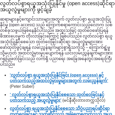
လွတ်လပ်စွာရယူအသုံးပြုနိုင်မှု (open access)ဆိုင်ရာ
အယူလွဲမှုများကို ဖွင့်ချခဲ့
ဆရာများနှင့်ကျောင်းသားများအတွက် လွတ်လပ်စွာ ရယူအသုံးပြု
နိုင်မှု (open access) သည် ကြောက်စရာကောင်းသည့်လောက သစ်
တစ်ခုသဖွယ်ဖြစ်နေနိုင်ပါသည်။ အထူးသဖြင့် ထုတ်ဝေဖော်ပြရန်
ဖိအားပေးမှုက တိုးလာခြင်းကြောင့် ဖြစ်ပါသည်။ လွတ်လပ်စွာ ရယူ
အသုံးပြုနိုင်စေသော ထုတ်ဝေခြင်းဆိုင်ရာ အယူလွဲမှုများအား
ဖော်ထုတ်ဖွင့်ချရန် လမ်းညွှန်ချက်များစွာရှိသကဲ့သို့ – ကြောက်ရွံ့မှု
သို့မဟုတ် အထင်လွဲမှားမှုပပျောက်ရန် ယင်းလမ်းညွှန်ချက်များအား
ဂရုပြုဖတ်ခြင်းသည် လက်ရှိ ပညာရေး အခြေအနေတွင်အရေးကြီး
ပါသည်။
‘လွတ်လပ်စွာ ရယူအသုံးပြုနိုင်ခြင်း (open access) နှင့်
ပတ်သက်သည့်အထင်လွဲမှားမှုများအတွက် လမ်းညွှန်ချက်’
(Peter Suber)
‘ လွတ်လပ်စွာရယူအသုံးပြုနိုင်စေသော ထုတ်ဝေခြင်းနှင့်
ပတ်သက်သည့် အယူလွဲမှုများ'
(မင်နီဆိုးတားတက္ကသိုလ်)
လွတ်လပ်စွာ ရယူအသုံးပြုနိုင်စေသော သိပ္ပံပညာရပ်ဆိုင်ရာ
ထုတ်ဝေခြင်းနှင့် သက်ဆိုင်သည့် အမြဲတွေ့ရတတ်သည့် အယူ