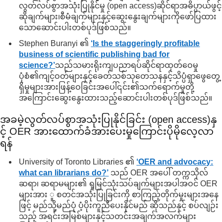
လွတ်လပ်စွာအသုံးပြုနိုင်မှု (open access)ဆိုင်ရာအဓိပ္ပာယ်ဖွင့်
ဆိုချက်များ၊စီမံချက်များနှင့်ဆွေးနွေးချက်များကိုဖော်ပြထား
သောဆောင်းပါးတစ်ပုဒ်ဖြစ်သည်။
Stephen Buranyi ၏
‘Is the staggeringly profitable
business of scientific publishing bad for
science?’
သည်သမားရိုးကျပညာရပ်ဆိုင်ရာထုတ်ဝေမှု
ပုံစံ၏ကျင့်ဝတ်များနှင့်ခေတ်သစ်သုတေသနနှင့်သိပ္ပံရှာဖွေတွေ့
ရှိမှုများအားဖြန့်ဝေခြင်းအပေါ်၎င်း၏သက်ရောက်မှုတို့
အကြောင်းဆွေးနွေးထားသည့်ဆောင်းပါးတစ်ပုဒ်ဖြစ်သည်။
အခမဲ့လွတ်လပ်စွာအသုံးပြုနိုင်ခြင်း (open access)နှ
င့် OER အားထောက်ခံအားပေးမှုကြောင်းပိုမိုလေ့လာ
ရန်
University of Toronto Libraries ၏
‘OER and advocacy:
what can librarians do?’
သည် OER အပေါ် တက္ကသိုလ်
ဆရာ၊ ဆရာမများ၏ ရှုမြင်သုံးသပ်ချက်များအပါအဝင် OER
များအား ူ စတင်အသုံးပြုခြင်းကို စာကြည့်တိုက်မှုးများအနေ
ဖြင့် မည်သို့မည်ပုံ ပံ့ပိုးကူညီပေးနိုင်မည် ဆိုသည်နှင့် စပ်လျဉ်း
သည့် အရင်းအမြစ်များနှင့်သတင်းအချက်အလက်များ