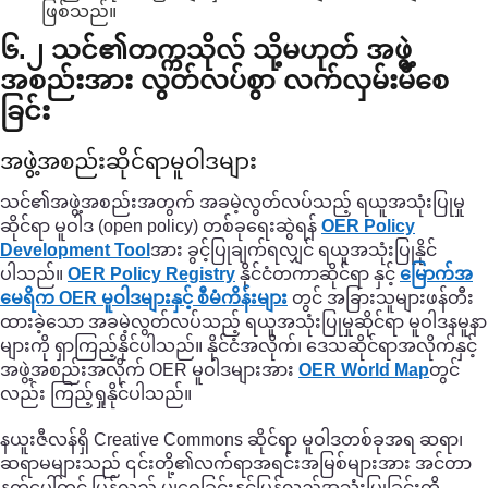
ဖြစ်သည်။
၆.၂ သင်၏တက္ကသိုလ် သို့မဟုတ် အဖွဲ့
အစည်းအား လွတ်လပ်စွာ လက်လှမ်းမီစေ
ခြင်း
အဖွဲ့အစည်းဆိုင်ရာမူဝါဒများ
သင်၏အဖွဲ့အစည်းအတွက် အခမဲ့လွတ်လပ်သည့် ရယူအသုံးပြုမှု
ဆိုင်ရာ မူဝါဒ (open policy) တစ်ခုရေးဆွဲရန်
OER Policy
Development Tool
အား ခွင့်ပြုချက်ရလျှင် ရယူအသုံးပြုနိုင်
ပါသည်။
OER Policy Registry
နိုင်ငံတကာဆိုင်ရာ နှင့်
မြောက်အ
မေရိက OER မူဝါဒများနှင့် စီမံကိန်းများ
တွင် အခြားသူများဖန်တီး
ထားခဲ့သော အခမဲ့လွတ်လပ်သည့် ရယူအသုံးပြုမှုဆိုင်ရာ မူဝါဒနမူနာ
များကို ရှာကြည့်နိုင်ပါသည်။ နိုင်ငံအလိုက်၊ ဒေသဆိုင်ရာအလိုက်နှင့်
အဖွဲ့အစည်းအလိုက် OER မူဝါဒများအား
OER World Map
တွင်
လည်း ကြည့်ရှုနိုင်ပါသည်။
နယူးဇီလန်ရှိ Creative Commons ဆိုင်ရာ မူဝါဒတစ်ခုအရ ဆရာ၊
ဆရာမများသည် ၎င်းတို့၏လက်ရာအရင်းအမြစ်များအား အင်တာ
နက်ပေါ်တွင် ပြန်လည် မျှဝေခြင်းနှင့်ပြန်လည်အသုံးပြုခြင်းတို့