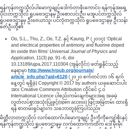
ရန်ကုန်တက္ကသိုလ်ပါမောက္ခချုပ်ဒေါက်တာဖိုးကောင်း၊ ရန်ကုန်အရှေ့
ပိုင်းတက္ကသိုလ် ရူပဗေဒဌာနမှ ဦးစောလင်းဦး၊ မအူပင်တက္ကသိုလ်
ရူပဗေဒဌာနမှ ဦးဇေယာသူ၊ ပင်လုံတက္ကသိုလ် ရူပဗေဒဌာနမှ ဦးသန်း
ဇော်ဦးတို့၏
Oo, S.L., Thu, Z., Oo, T.Z. နှင့် Kaung, P (၂၀၁၇) ‘Optical
and electrical properties of antimony and fluorine doped
tin oxide thin films’
Universal Journal of Physics and
Application
, 11(3) pp. 91–6, doi
10.13189/ujpa.2017.110304 (အွန်လိုင်း) ဖတ်ရှုနိုင်သည့်
နေရာမှာ
http://www.hrpub.org/
journals/
article_info.php?aid=6120
(၂၀၂၀ စက်တင်ဘာ ၁၆ ရက်
နေ့တွင် ရရှိခဲ့) Copyright © 2017 by authors ယခုဆောင်းပါး
အား Creative Commons Attribution လိုင်စင် ၄.၀
International Licence ပါစည်းကမ်းချက်များအရ အခမဲ့
လွတ်လပ်စွာအသုံးပြုခွင့်(open access) ဖြင့်အမြဲတမ်း ထားရှိ
ရန် စာတမ်းရှင်များက သဘောတူခဲ့ကြပါသည်။
မိတ္ထီလာတက္ကသိုလ် လက်ထောက်ပါမောက္ခချုပ် ဦးကိုကိုကျော်စိုးနှင့်
ရန်ကုန်တက္ကသိုလ် ရူပဗေဒဌာနမှ လက်ထောက်ကထိက ဒေါ်မိုးမိုး