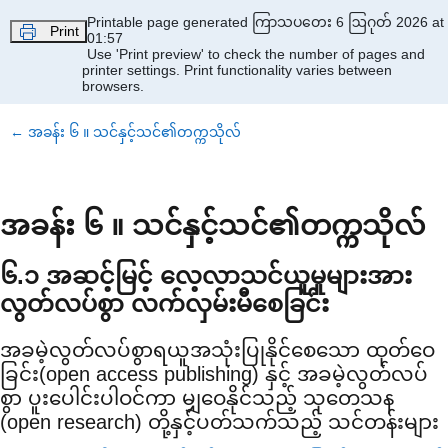
Skip to main content
Printable page generated ကြာသပတေး 6 ဩဂုတ် 2026 at
Print
01:57
Use 'Print preview' to check the number of pages and
printer settings.
Print functionality varies between
browsers.
←
အခန်း ၆ ။ သင်နှင့်သင်၏တက္ကသိုလ်
အခန်း ၆ ။ သင်နှင့်သင်၏တက္ကသိုလ်
၆.၁ အဆင့်မြင့် လေ့လာသင်ယူမှုများအား
လွတ်လပ်စွာ လက်လှမ်းမီစေခြင်း
အခမဲ့လွတ်လပ်စွာရယူအသုံးပြုနိုင်စေသော ထုတ်ဝေ
ခြင်း(open access publishing) နှင့် အခမဲ့လွတ်လပ်
စွာ ပူးပေါင်းပါဝင်ကာ မျှဝေနိုင်သည့် သုတေသန
(open research) တို့နှင့်ပတ်သက်သည့် သင်တန်းများ