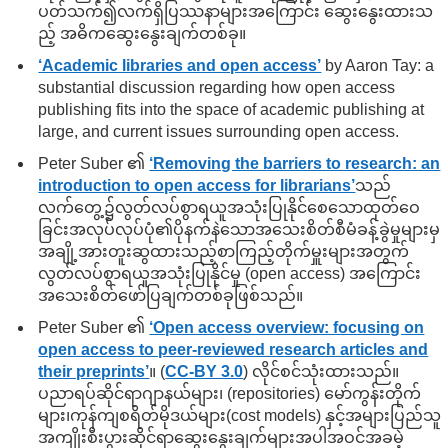
ပတ်သက်၍လက်ရှိပြဿနာများအကြောင်း ဆွေးနွေးထားသ
ည့် အဓိကဆွေးနွေးချက်တစ်ခု။
‘Academic libraries and open access’
by Aaron Tay: a
substantial discussion regarding how open access
publishing fits into the space of academic publishing at
large, and current issues surrounding open access.
Peter Suber ၏
‘Removing the barriers to research: an
introduction to open access for librarians’
သည်
လက်တွေ့၌လွတ်လပ်စွာရယူအသုံးပြုနိုင်စေသောထုတ်ဝေ
ခြင်းအလုပ်လုပ်ပုံ၏ပိုနက်နဲသောအသေးစိတ်စီမံခန့်ခွဲမှုများမှ
အချို့အားတူးဆွထားသည့်စာကြည့်တိုက်မှူးများအတွက်
လွတ်လပ်စွာရယူအသုံးပြုနိုင်မှု (open access) အကြောင်း
အသေးစိတ်ဖော်ပြချက်တစ်ခုဖြစ်သည်။
Peter Suber ၏
‘Open access overview: focusing on
open access to peer-reviewed research articles and
their preprints’
။ (
CC-BY 3.0
) လိုင်စင်သုံးထားသည်။
ပညာရပ်ဆိုင်ရာဂျာနယ်များ၊ (repositories) မော်ကွန်းတိုက်
များ၊ကုန်ကျစရိတ်မိုဒယ်များ(cost models) နှင့်အများပြည်သူ
အကျိုးစီးပွားဆိုင်ရာဆွေးနွေးချက်များအပါအဝင်အခမဲ့