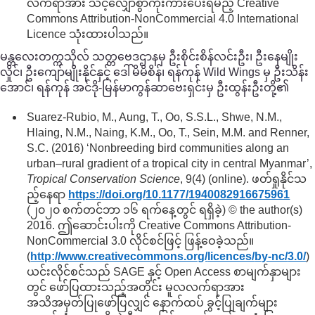
လက်ရာအား သင့်လျှော်စွာကိုးကားပေးရမည့် Creative
Commons Attribution-NonCommercial 4.0 International
Licence သုံးထားပါသည်။
မန္တလေးတက္ကသိုလ် သတ္တဗေဒဌာနမှ ဦးစိုင်းစိန်လင်းဦး၊ ဦးနေမျိုး
လှိုင်၊ ဦးကျော်မျိုးနိုင်နှင့် ဒေါ်မိမိစိန်၊ ရန်ကုန် Wild Wings မှ ဦးသိန်း
အောင်၊ ရန်ကုန် အင်ဒို-မြန်မာကွန်ဆာဗေးရှင်းမှ ဦးထွန်းဦးတို့၏
Suarez-Rubio, M., Aung, T., Oo, S.S.L., Shwe, N.M.,
Hlaing, N.M., Naing, K.M., Oo, T., Sein, M.M. and Renner,
S.C. (2016) ‘Nonbreeding bird communities along an
urban–rural gradient of a tropical city in central Myanmar’,
Tropical Conservation Science
, 9(4) (online). ဖတ်ရှုနိုင်သ
ည့်နေရာ
https://doi.org/
10.1177/
1940082916675961
(၂၀၂၀ စက်တင်ဘာ ၁၆ ရက်နေ့တွင် ရရှိခဲ့) © the author(s)
2016. ဤဆောင်းပါးကို Creative Commons Attribution-
NonCommercial 3.0 လိုင်စင်ဖြင့် ဖြန့်ဝေခဲ့သည်။
(
http://www.creativecommons.org/
licences/
by-nc/
3.0/
)
ယင်းလိုင်စင်သည် SAGE နှင့် Open Access စာမျက်နှာများ
တွင် ဖော်ပြထားသည့်အတိုင်း မူလလက်ရာအား
အသိအမှတ်ပြုဖော်ပြလျှင် နောက်ထပ် ခွင့်ပြုချက်များ