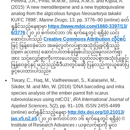
Pereira, J.A., Pinto, M.M.M., Silva, A.M.S. and Kijjoa, A.
(2015) ‘A new meroditerpene and a new tryptoquivaline
analog from the algicolous fungus
Neosartorya takakii
KUFC 7898’,
Marine Drugs
, 13, pp. 3776–90 (online) ဖတ်
ရှုနိုင်သည့်နေရာမှာ
https://www.mdpi.com/
1660-3397/
13/
6/
3776
(၂၀၂၀ စက်တင်ဘာ ၁၆ ရက်နေ့တွင် ရရှိခဲ့) ယင်း
ဆောင်းပါးသည်
Creative Commons Attribution လိုင်စင်
ဖြင့် ဖြန့်ဝေခဲ့သော အခမဲ့လွတ်လပ်စွာအသုံးပြုခွင့်ရှိသည့်
(open access) ဆောင်းပါးတစ်ခုဖြစ်ပါသည်။မူလလက်ရာ
အား သင့်လျှော်စွာကိုးကားပေးလျှင် လွတ်လပ်စွာအသုံးပြုခွင့်၊
ဖြန့်ဝေခွင့်နှင့် မည်သည့်မီဒီယာတွင်မဆို ပြန်လည်ကူးယူဖော်ပြ
ခွင့်ပေးထားပါသည်။
Tiwary, C., Haq, M., Vaitheeswari, S., Kalaiselvi, M.,
Sikder, M. and Min, W. (2016) ‘DNA barcoding and intra
species analysis of the ember parrot fish scarus
rubroviolaceus using mtCO1’,
IRA International Journal of
Applied Sciences
, 5(2), pp. 91–109, ISSN 2455-4499
(online) ဖတ်ရှုနိုင်သည့်နေရာ
http://dx.doi.org/
10.21013/
jas.v5.n2.p5
(၂၀၂၀ စက်တင်ဘာ ၁၆ ရက်နေ့တွင် ရရှိခဲ့) ©
Institute of Research Advances ၊ ယခုလက်ရာကို မူလ