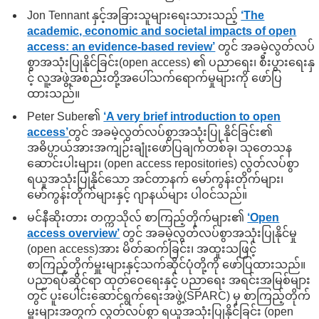
Jon Tennant နှင့်အခြားသူများရေးသားသည့်
‘The
academic, economic and societal impacts of open
access: an evidence-based review’
တွင် အခမဲ့လွတ်လပ်
စွာအသုံးပြုနိုင်ခြင်း(open access) ၏ ပညာရေး၊ စီးပွားရေးနှ
င့် လူ့အဖွဲ့အစည်းတို့အပေါ်သက်ရောက်မှုများကို ဖော်ပြ
ထားသည်။
Peter Suber၏
‘A very brief introduction to open
access’
တွင် အခမဲ့လွတ်လပ်စွာအသုံးပြု နိုင်ခြင်း၏
အဓိပ္ပာယ်အားအကျဉ်းချုံးဖော်ပြချက်တစ်ခု၊ သုတေသန
ဆောင်းပါးများ၊ (open access repositories) လွတ်လပ်စွာ
ရယူအသုံးပြုနိုင်သော အင်တာနက် မော်ကွန်းတိုက်များ၊
မော်ကွန်းတိုက်များနှင့် ဂျာနယ်များ ပါဝင်သည်။
မင်နီဆိုးတား တက္ကသိုလ် စာကြည့်တိုက်များ၏
‘Open
access overview’
တွင် အခမဲ့လွတ်လပ်စွာအသုံးပြုနိုင်မှု
(open access)အား မိတ်ဆက်ခြင်း၊ အထူးသဖြင့်
စာကြည့်တိုက်မှူးများနှင့်သက်ဆိုင်ပုံတို့ကို ဖော်ပြထားသည်။
ပညာရပ်ဆိုင်ရာ ထုတ်ဝေရေးနှင့် ပညာရေး အရင်းအမြစ်များ
တွင် ပူးပေါင်းဆောင်ရွက်ရေးအဖွဲ့(SPARC) မှ စာကြည့်တိုက်
မှူးများအတွက် လွတ်လပ်စွာ ရယူအသုံးပြုနိုင်ခြင်း (open