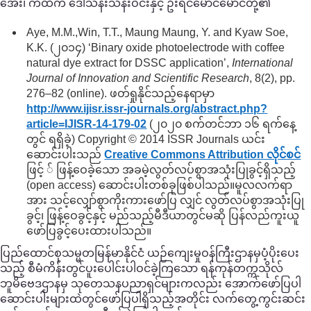
အေး၊ ကထိက ဒေါ်သန်းသန်းဝင်းနှင့် ဦးရင်မောင်မောင်တို့၏
Aye, M.M.,Win, T.T., Maung Maung, Y. and Kyaw Soe,
K.K. (၂၀၁၄) ‘Binary oxide photoelectrode with coffee
natural dye extract for DSSC application’,
International
Journal of Innovation and Scientific Research
, 8(2), pp.
276–82 (online). ဖတ်ရှုနိုင်သည့်နေရာမှာ
http://www.ijisr.issr-journals.org/
abstract.php?
article=IJISR-14-179-02
(၂၀၂၀ စက်တင်ဘာ ၁၆ ရက်နေ့
တွင် ရရှိခဲ့) Copyright © 2014 ISSR Journals ယင်း
ဆောင်းပါးသည်
Creative Commons Attribution လိုင်စင်
ဖြင့် ် ဖြန့်ဝေခဲ့သော အခမဲ့လွတ်လပ်စွာအသုံးပြုခွင့်ရှိသည့်
(open access) ဆောင်းပါးတစ်ခုဖြစ်ပါသည်။မူလလက်ရာ
အား သင့်လျှော်စွာကိုးကားဖော်ပြ လျှင် လွတ်လပ်စွာအသုံးပြု
ခွင့်၊ ဖြန့်ဝေခွင့်နှင့် မည်သည့်မီဒီယာတွင်မဆို ပြန်လည်ကူးယူ
ဖော်ပြခွင့်ပေးထားပါသည်။
ပြည်ထောင်စုသမ္မတမြန်မာနိုင်ငံ ယဉ်ကျေးမှုဝန်ကြီးဌာနမှပံ့ပိုးပေး
သည့် စီမံကိန်းတွင်ပူးပေါင်းပါဝင်ခဲ့ကြသော ရန်ကုန်တက္ကသိုလ်
ဘူမိဗေဒဌာနမှ သုတေသနပညာရှင်များကလည်း အောက်ဖော်ပြပါ
ဆောင်းပါးများထဲတွင်ဖော်ပြပါရှိသည့်အတိုင်း လက်တွေ့ကွင်းဆင်း