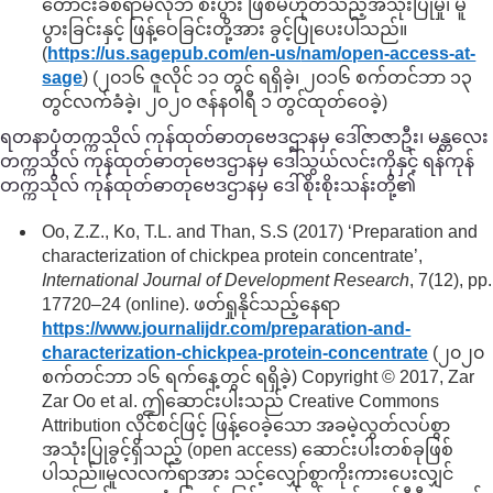
တောင်းခံစရာမလိုဘဲ စီးပွား ဖြစ်မဟုတ်သည့်အသုံးပြုမှု၊ မူ
ပွားခြင်းနှင့် ဖြန့်ဝေခြင်းတို့အား ခွင့်ပြုပေးပါသည်။
(
https://us.sagepub.com/
en-us/
nam/
open-access-at-
sage
) (၂၀၁၆ ဇူလိုင် ၁၁ တွင် ရရှိခဲ့၊ ၂၀၁၆ စက်တင်ဘာ ၁၃
တွင်လက်ခံခဲ့၊ ၂၀၂၀ ဇန်နဝါရီ ၁ တွင်ထုတ်ဝေခဲ့)
ရတနာပုံတက္ကသိုလ် ကုန်ထုတ်ဓာတုဗေဒဌာနမှ ဒေါ်ဇာဇာဦး၊ မန္တလေး
တက္ကသိုလ် ကုန်ထုတ်ဓာတုဗေဒဌာနမှ ဒေါ်သွယ်လင်းကိုနှင့် ရန်ကုန်
တက္ကသိုလ် ကုန်ထုတ်ဓာတုဗေဒဌာနမှ ဒေါ်စိုးစိုးသန်းတို့၏
Oo, Z.Z., Ko, T.L. and Than, S.S (2017) ‘Preparation and
characterization of chickpea protein concentrate’,
International Journal of Development Research
, 7(12), pp.
17720–24 (online). ဖတ်ရှုနိုင်သည့်နေရာ
https://www.journalijdr.com/
preparation-and-
characterization-chickpea-protein-concentrate
(၂၀၂၀
စက်တင်ဘာ ၁၆ ရက်နေ့တွင် ရရှိခဲ့) Copyright © 2017, Zar
Zar Oo et al. ဤဆောင်းပါးသည် Creative Commons
Attribution လိုင်စင်ဖြင့် ဖြန့်ဝေခဲ့သော အခမဲ့လွတ်လပ်စွာ
အသုံးပြုခွင့်ရှိသည့် (open access) ဆောင်းပါးတစ်ခုဖြစ်
ပါသည်။မူလလက်ရာအား သင့်လျှော်စွာကိုးကားပေးလျှင်