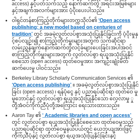
access) နှင့်ပတ်သက်သည့် နောက်ဆက်တွဲ အရင်းအမြစ်များ
နှင့်အချက်အလက်များအား ပံ့ပိုးပေးပါသည်။
ဝါရှင်တန်စာကြည့်တိုက်များတက္ကသိုလ်၏
‘Open access
publishing: a new model based on centuries of
tradition’
တွင် အခမဲ့လွတ်လပ်စွာအသုံးပြုနိုင်ခြင်းကို ပံ့ပိုးမှုနှ
င့်စပ်လျဉ်း၍ စာကြည့်တိုက်မှူးများအတွက် သက်ဆိုင်ရာ
လမ်းညွှန်ချက်နောက်ဆက်တွဲလင့်ခ်များပေးခြင်းအပါအဝင်
စာကြည့်တိုက်မှူးများအတွက် လွတ်လပ်စွာ ရယူအသုံးပြုနိုင်
စေသော (open access) ထုတ်ဝေမှုအား အကျဉ်းချုံးမိတ်
ဆက်ပေးမှု ပါဝင်သည်။
Berkeley Library Scholarly Communication Services ၏
‘Open access publishing’
။ အခမဲ့လွတ်လပ်စွာအသုံးပြုနိုင်
ခြင်း (open access) ၊ ရန်ပုံငွေ နှင့် ပညာရပ်ဆိုင်ရာ ထုတ်ဝေ မှု
မူဘောင်နှင့် လွတ်လပ်စွာ ရယူအသုံးပြုနိုင်သော လေ့လာမှု ှု
တို့အံဝင်ကိုက်ညီပုံတို့အကြောင်း ရေးသားထားသည်။
Aaron Tay ၏
‘ Academic libraries and open access’
တွင် လွတ်လပ်စွာ ရယူအသုံးပြုနိုင်စေသော ထုတ်ဝေမှုသည်
ပညာရပ်ဆိုင်ရာ ထုတ်ဝေမှုနယ်ပယ်တွင် ယေဘုယျအားဖြင့်
ကိုက်ညီပုံနှင့် လွတ်လပ်စွာ ရယူအသုံးပြုနိုင်ခြင်းနှင့်