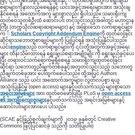
ဖြင့် ၎င်းတို့၏အခွင့်အရေးများနှင့် ် ထုတ်ဝေမှုအတွက် ရွေးချယ်
စရာများကိုနားလည်စေရန်နှင့် ယင်းအခွင့်အရေးများအား အသုံးချ
နိုင်စေရန် အထောက်အကူ များစွာလည်း ရှိပါသည်။ သမားရိုးကျ
ထုတ်ဝေသူတစ်ဦးထံ ဆောင်းပါး တင်သွင်းသည့်အခါတွင် မဟာဌာန
ကြီး (တက္ကသိုလ်ဆရာဆရာမများ) နှင့် အခြားသော လက်ရာရှင်များ
က ်
Scholars Copyright Addendum Engine
ကို ထုတ်ဝေခြင်း
ဆိုင်ရာသဘောတူစာချုပ်များကို ပြုပြင်ရန် အသုံးပြုနိုင်ပါသည်။
ယင်း
engine
သည် လက်ရာရှင်များကို ၎င်းတို့အတွက်အခွင့်အရေး
များ ထိန်းသိမ်းထားရန် ရွေးချယ်စရာအမျိုးမျိုး ကို ရွေးချယ်ခွင့်ပေး
ပြီး တရားဝင်သက်ရောက်မှုရှိစေရန် သမားရိုးကျထုတ်ဝေခြင်း
ဆိုင်ရာ သဘောတူညီချက်တစ်ခုနှင့်အတူတင်သွင်းသည့် သဘောတူ
ညီချက်တစ်ခုအား ပေါ်ထွက်စေပါသည်။ ထို့အပြင် Authors
Alliance သည် ယင်း အထောက်အကူများ၊ လွတ်လပ်စွာ ရယူ
အသုံးပြုနိုင်မှု (open access) များနှင့်ပတ်သက်သည့် များစွာသော
အရင်းအမြစ်များ
အား ထုတ်ဝေဖော်ပြပြီး PLoS မှ
open access
၏ အကျိုးကျေးဇူးများ
နှင့်ပတ်သက်သည့် အရင်းအမြစ်များနှင့်
ဆောင်းပါးများအားပေး ပါသည်။
(SCAE နှင့်ဖြည့်စွက်ချက်မျာကို ၂၀၁၉ ခုနှစ်တွင် Creative
Commons ဖြင့်ပြင်ဆင်ခဲ့ သည်ကို သတိပြုပါ။)