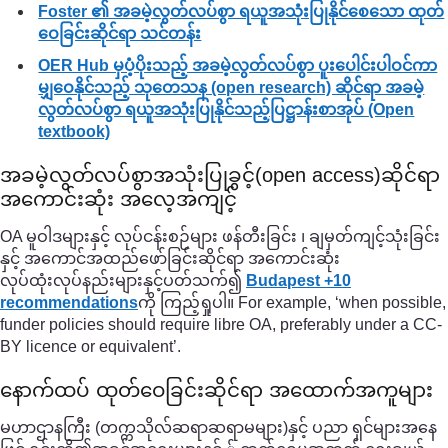
Foster ၏ အခမဲ့လွတ်လပ်စွာ ရယူအသုံးပြုနိုင်စေသော ထုတ်
ဝေခြင်းဆိုင်ရာ သင်တန်း
OER Hub မှပံ့ပိုးသည့် အခမဲ့လွတ်လပ်စွာ ပူးပေါင်းပါဝင်ကာ
မျှဝေနိုင်သည့် သုတေသန (open research) ဆိုင်ရာ အခမဲ့
လွတ်လပ်စွာ ရယူအသုံးပြုနိုင်သည့်ပြဋ္ဌာန်းစာအုပ် (Open
textbook)
အခမဲ့လွတ်လပ်စွာအသုံးပြုခွင့်(open access)ဆိုင်ရာ
အကောင်းဆုံး အလေ့အကျင့်
OA မူဝါဒများနှင့် လုပ်ငန်းစဉ်များ ဖန်တီးခြင်း ၊ ချမှတ်ကျင့်သုံးခြင်း
နှင့် အကောင်အထည်ဖော်ခြင်းဆိုင်ရာ အကောင်းဆုံး
လုပ်ထုံးလုပ်နည်းများနှင့်ပတ်သက်၍
Budapest +10
recommendations
ကို ကြည့်ရှုပါ။ For example, ‘when possible,
funder policies should require libre OA, preferably under a CC-
BY licence or equivalent’.
နောက်ထပ် ထုတ်ဝေခြင်းဆိုင်ရာ အထောက်အကူများ
မဟာဌာနကြီး (တက္ကသိုလ်ဆရာဆရာမများ)နှင့် ပညာ ရှင်များအနေ