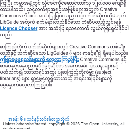
ကြပြီး ကမ္ဘာအနှံ့တွင် လိုင်စင်ကိုင်ဆောင်ထားသူ ၁၂၀,၀၀၀ ကျော်ရှိ
ထားပါသည်။ သင့်လက်ရာအရင်းအမြစ်များအတွက် Creative
Commons လိုင်စင် အသုံးပြုခြင်းသည် သင့်ဝက်ဘ်ဆိုက်သို့မဟုတ်
LibGuide အတွက် စက်မှနားလည်နိုင်သော တံဆိပ်ထည့်သွင်းရန်
Licence Chooser
အား အသုံးပြုရသလောက် လွယ်ကူရိုးရှင်းနိုင်ပါ
သည်။
စာကြည့်တိုက် ဝက်ဘ်ဆိုက်များတွင် Creative Commons တစ်မျိုး
တည်နှင့် သက်ဆိုင်သော LigGuides ် များ ရာနှင့်ချီ၍ ရှိနေပါသည်။
ဤရှာဖွေမှုရလဒ်များကို လေ့လာကြည့်ပြီး
Creative Commons နှင့်
စာပေနှင့်အနုပညာမူပိုင်ခွင့်ဆိုင်ရာ အခက်အခဲ၊ ပြဿနာများနှင့်
ပတ်သက်၍ ဘာသာရပ်အထူးပြုစာကြည့်တိုက်မှူး (subject
librarians) များ ရှာဖွေတွေ့ရှိထားသည့် အရင်းအမြစ်များကို
မွှေနှောက်လေ့လာကြည့်ပါ။
←
အခန်း ၆ ။ သင်နှင့်သင်၏တက္ကသိုလ်
Unless otherwise stated, copyright © 2026 The Open University, all
rights reserved.