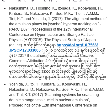
Nakashima, D., Hoshino, K., Itonaga, K., Kobayashi, H.,
Kinbara, S., Nakazawa, K., Soe, M.K., Theint, A.M.M.,
Tint, K.T. and Yoshida, J. (2017) ‘The alignment method of
the emulsion plates for [symbol] hyperon tracking on J-
PARC E07’, Proceedings of the 12th International
Conference on Hypernuclear and Strange Particle
Physics (HYP2015), The Physical Society of Japan
(online). ဖတ်ရှုနိုင်သည့်နေရာ
https://doi.org/
10.7566/
JPSCP.17.033005
(၂၀၂၀ စက်တင်ဘာ ၁၆ ရက်နေ့တွင် ရရှိ
ခဲ့) © 2017 the author(s) ယင်းဆောင်းပါးကို Creative
Commons Attribution 4.0 လိုင်စင် သုံးထားပါသည်။ ဤ
လက်ရာအားထပ်မံဖြန့်ဝေမှုတစ်စုံတစ်ရာအား ပြုလုပ်ပါက
မူလလက်ရာရှင်(များ)အား အသိအမှတ်ပြုဖော်ပြခြင်းနှင့်
ဆောင်းပါးခေါင်းစဉ်၊ ဂျာနယ်ကိုးကားမှုနှင့် DOI တို့ပါရှိရမည်။
Yoshida, J., Ito, H., Kinbara, S., Kobayashi, H.,
Nakashima, D., Nakazawa, K., Soe, M.K., Theint, A.M.M.
and Tint, K.T. (2017) ‘Scanning systems for searching
double strangeness nuclei in nuclear emulsion’,
Proceedings of the 12th International Conference on