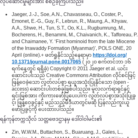
လုပ်ဆောင်မှုများအား စီစဉ်ခဲ့ကြပါသည်။
Jaeger, J.-J., Soe, A.N., Chavasseau, O., Coster, P.,
Emonet, E.-G., Guy, F., Lebrun, R., Maung, A., Khyaw,
A.A., Shwe, H., Tun, S.T., Oo, K.L., Rugbumrung, M.,
Bocherens, H., Benammi, M., Chaivanich, K., Tafforeau, P.
and Chaimanee, Y. ‘First hominoid from the late Miocene
of the Irrawaddy Formation (Myanmar)’, POLS ONE, 20
April (online).+ ဖတ်ရှုနိုင်သည့်နေရာမှာ
https://doi.org/
10.1371/
journal.pone.0017065
(၂၀၂၀ စက်တင်ဘာ ၁၆
ရက်နေ့တွင် ရရှိခဲ့) Copyright © 2011 Jaeger et al. ယင်း
ဆောင်းပါးသည် Creative Commons Attribution လိုင်စင်ဖြင့်
ဖြန့်ဝေခဲ့သော လွတ်လပ်စွာ ရယူအသုံးပြုနိုင်သော (open -
access) ဆောင်းပါးတစ်ခုဖြစ်ပါသည်။ မူလလက်ရာရှင်နှင့်
ရင်းမြစ်အား ကိုးကားဖော်ပြပေးပါက လွတ်လပ်စွာအသုံးပြုခွ
င့်၊ ဖြန့်ဝေခွင့်နှင့် မည်သည့်မီဒီယာတွင်မဆို ပြန်လည်ကူးယူ
ဖော်ပြခွင့်ကို ပေးထားပါသည်။
ရန်ကုန်တက္ကသိုလ် သတ္တဗေဒဌာနမှ ဒေါ်ဝါဝါမင်း၏
Zin, W.W.M., Buttachon, S., Buaruang, J., Gales, L.,