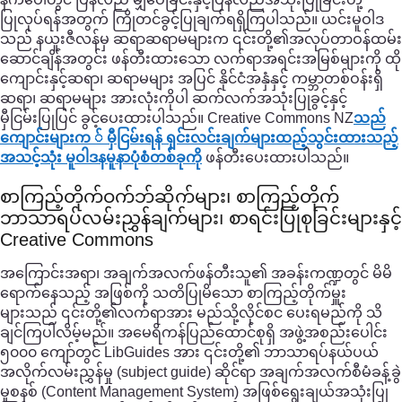
ပြုလုပ်ရန်အတွက် ကြိုတင်ခွင့်ပြုချက်ရရှိကြပါသည်။ ယင်းမူဝါဒ
သည် နယူးဇီလန်မှ ဆရာဆရာမများက ၎င်းတို့၏အလုပ်တာဝန်ထမ်း
ဆောင်ချိန်အတွင်း ဖန်တီးထားသော လက်ရာအရင်းအမြစ်များကို ထို
ကျောင်းနှင့်ဆရာ၊ ဆရာမများ အပြင် နိုင်ငံအနှံနှင့် ကမ္ဘာတစ်ဝန်းရှိ
ဆရာ၊ ဆရာမများ အားလုံးကိုပါ ဆက်လက်အသုံးပြုခွင့်နှင့်
မှီငြမ်းပြုပြင် ခွင့်ပေးထားပါသည်။ Creative Commons NZ
သည်
ကျောင်းများက ် မှီငြမ်းရန် ရှင်းလင်းချက်များထည့်သွင်းထားသည့်
အသင့်သုံး မူဝါဒနမူနာပုံစံတစ်ခုကို
ဖန်တီးပေးထားပါသည်။
စာကြည့်တိုက်ဝက်ဘ်ဆိုက်များ၊ စာကြည့်တိုက်
ဘာသာရပ်လမ်းညွှန်ချက်များ၊ စာရင်းပြုစုခြင်းများနှင့်
Creative Commons
အကြောင်းအရာ၊ အချက်အလက်ဖန်တီးသူ၏ အခန်းကဏ္ဍတွင် မိမိ
ရောက်နေသည့် အဖြစ်ကို သတိပြုမိသော စာကြည့်တိုက်မှူး
များသည် ၎င်းတို့၏လက်ရာအား မည်သို့လိုင်စင ပေးရမည်ကို သိ
ချင်ကြပါလိမ့်မည်။ အမေရိကန်ပြည်ထောင်စုရှိ အဖွဲ့အစည်းပေါင်း
၅၀၀၀ ကျော်တွင် LibGuides အား ၎င်းတို့၏ ဘာသာရပ်နယ်ပယ်
အလိုက်လမ်းညွှန်မှု (subject guide) ဆိုင်ရာ အချက်အလက်စီမံခန့်ခွဲ
မှုစနစ် (Content Management System) အဖြစ်ရွေးချယ်အသုံးပြု