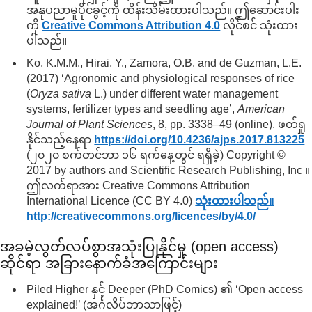
အနုပညာမူပိုင်ခွင့်ကို ထိန်းသိမ်းထားပါသည်။ ဤဆောင်းပါး
ကို
Creative Commons Attribution 4.0
လိုင်စင် သုံးထား
ပါသည်။
Ko, K.M.M., Hirai, Y., Zamora, O.B. and de Guzman, L.E.
(2017) ‘Agronomic and physiological responses of rice
(
Oryza sativa
L.) under different water management
systems, fertilizer types and seedling age’,
American
Journal of Plant Sciences
, 8, pp. 3338–49 (online). ဖတ်ရှု
နိုင်သည့်နေရာ
https://doi.org/
10.4236/
ajps.2017.813225
(၂၀၂၀ စက်တင်ဘာ ၁၆ ရက်နေ့တွင် ရရှိခဲ့) Copyright ©
2017 by authors and Scientific Research Publishing, Inc ။
ဤလက်ရာအား Creative Commons Attribution
International Licence (CC BY 4.0)
သုံးထားပါသည်။
http://creativecommons.org/
licences/
by/
4.0/
အခမဲ့လွတ်လပ်စွာအသုံးပြုနိုင်မှု (open access)
ဆိုင်ရာ အခြားနောက်ခံအကြောင်းများ
Piled Higher နှင့် Deeper (PhD Comics) ၏ ‘Open access
explained!’ (အင်္ဂလိပ်ဘာသာဖြင့်)