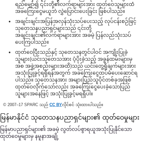
ရည်မျှော်၍ ၎င်းတို့၏လက်ရာများအား ထုတ်ဝေသူများထံ
အခကြေးငွေမယူဘဲ လွှဲပြောင်းပေးခြင်း ဖြစ်ပါသည်။
အချင်းချင်းအပြန်အလှန်သုံးသပ်ပေးသည့် လုပ်ငန်းစဉ်ဖြင့်
သုတေသနပညာရှင်များသည် ၎င်းတို့
အချင်းချင်း၏လက်ရာများအား အခမဲ့ ပြန်လည်သုံးသပ်
ပေးကြပါသည်။
ထုတ်ဝေပြီးသည်နှင့် သုတေသနတွင်ပါဝင် အကျိုးပြုခဲ့
သူများ(ယင်းသုတေသအား ပံ့ပိုးခဲ့သည့် အခွန်ထမ်းများမှ
အစ အဖွဲ့အစည်းများအထိ)သည် ယင်းတွေ့ရှိချက်များအား
အသုံးပြုခွင့်ရရှိရန်အတွက် အခကြေးငွေထပ်မံပေးဆောင်ရ
ပါသည်။ သုတေသနအား အများပြည်သူပိုင်တစ်ခုအဖြစ်
ထုတ်ဝေလိုက်သော်လည်း အခကြေးငွေပေးခဲ့သောပြည်
သူများအနေဖြင့် အသုံးပြုခွင့်မရရှိပါ။
© 2007–17 SPARC သည်
CC BY
လိုင်စင် သုံးထားပါသည်။
မြန်မာနိုင်ငံ သုတေသနပညာရှင်များ၏ ထုတ်ဝေမှုများ
မြန်မာပညာရှင်များ၏ အခမဲ့ လွတ်လပ်စွာရယူအသုံးပြုနိုင်သော
ထုတ်ဝေမှုများမှ နမူနာအချို့