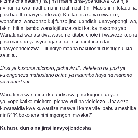
kizima cha hadithi) na jinsi matini zinavyoandikwa kwa njia
nyingi na kwa madhumuni mbalimbali (mf. Mapishi ni tofauti na
jinsi hadithi inavyoandikwa). Katika miaka ya mwanzo,
wanafunzi wanaanza kujifunza jinsi uandishi unavyopangiliwa,
lakini hili ni jambo wanalojifunza zaidi katika masomo yao.
Wanafunzi wanatakiwa wasome kitabu chote ili waweze kuona
jinsi maneno yalivyoungana na jinsi hadithi au dai
linavyoendelezwa. Hii ndiyo maana hakutoshi kushughulikia
sauti tu.
Jinsi ya kusoma michoro, picha­vivuli, vielelezo na jinsi ya
kutengeneza mahusiano baina ya maumbo haya na maneno
ya maandishi
Wanafunzi wanahitaji kufundishwa jinsi kugundua yale
yaliyopo katika michoro, picha­vivuli na vielelezo. Unaweza
kuwasaidia kwa kuwauliza maswali kama vile ‘babu ameshika
nini?’ ‘Kiboko ana nini mgongoni mwake?’
Kuhusu dunia na jinsi inavyojiendesha