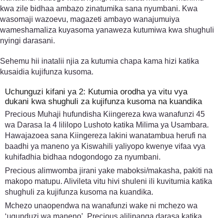
kwa zile bidhaa ambazo zinatumika sana nyumbani. Kwa
wasomaji wazoevu, magazeti ambayo wanajumuiya
wameshamaliza kuyasoma yanaweza kutumiwa kwa shughuli
nyingi darasani.
Sehemu hii inatalii njia za kutumia chapa kama hizi katika
kusaidia kujifunza kusoma.
Uchunguzi kifani ya 2: Kutumia orodha ya vitu vya
dukani kwa shughuli za kujifunza kusoma na kuandika
Precious Muhaji hufundisha Kiingereza kwa wanafunzi 45
wa Darasa la 4 lililopo Lushoto katika Milima ya Usambara.
Hawajazoea sana Kiingereza lakini wanatambua herufi na
baadhi ya maneno ya Kiswahili yaliyopo kwenye vifaa vya
kuhifadhia bidhaa ndogondogo za nyumbani.
Precious alimwomba jirani yake maboksi/makasha, pakiti na
makopo matupu. Alivileta vitu hivi shuleni ili kuvitumia katika
shughuli za kujifunza kusoma na kuandika.
Mchezo unaopendwa na wanafunzi wake ni mchezo wa
‘ugunduzi wa maneno’. Precious alilipanga darasa katika