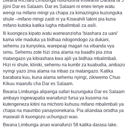
Bwana Richard Limbunga hufundisha Kiswahili Darasa la 5
jijini Dar es Salaam. Dar es Salaam ni eneo lenye watu
wengi na mifano mingi ya chapa za kimazingira kuzunguka
shule –mifano mingi zaidi ni ya Kiswahili lakini pia kuna
mifano kutoka katika lugha mbalimbali za asili.
Ili kuongeza kipato watu wameanzisha ‘biashara za uani’
kama vile maduka ya bidhaa ndogondogo za dukani,
sehemu za kunyolea, warepeaji magari na vibanda vya
simu. Sehemu zote hizi zina alama na baadhi pia zina
matangazo ya kibiashara kwa ajili ya bidhaa mbalimbali.
Hizi ni shule, kliniki, sehemu na kumbi za kuabudia, ambazo
nyingi yazo zina alama na mbao za matangazo. Katika
barabara kuu, kuna alama sehemu nyingi, zikiwemo Chuo
Kikuu maarufu cha Dar es Salaam.
Bwana Limbunga alipanga safari kuzunguka Dar es Salaam
ambayo ingewapatia wanafunzi fursa ya kusoma na
kutengeneza kitini na michoro kuhusu mifano mbalimbali ya
chapa na maumbo yanayoonekana. Pia aliandaa orodha ya
maswali ili kuongozo uchunguzi wao.
Bwana Limbunga anao wanafunzi 58 katika darasa lake,