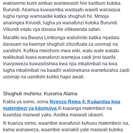
wakiwemo kumi ambao wamewasili hivi karibuni kutoka
Burundi. Aliamua kuwaomba wastaafu wawili wanaojua
lugha nyingi wamsaidie katika shughuli hii. Mmoja
anaongea Kirundi, lugha ya wanafunzi kutoka Burundi.
Vikundi vitatu vya darasa lile vilikwenda safari.
Marafiki wa Bwana Limbunga walishiriki katika mjadala
darasani na kwenye shughuli zilizofuata za usomaji na
uandishi. Kufikia mwishoni mwa wiki, watu wale watatu
walikubali kuwa wanafunzi wamejua zaidi jinsi taarifa
inavyoweza kuwasilishwa kwa njia mbalimbali na kwa
lugha mbalimbali na baadhi walionekana wamefurahia zaidi
usomaji na uandishi kuliko hapo awali.
Shughuli muhimu: Kusoma Alama
Kabla ya somo, soma
Nyenzo Rejea 4: Kujiandaa kwa
matembezi ya kijumuiya
ili kupanga matembezi na
kuandaa maswali yako. Andika maswali ubaoni.
Ili kuanza somo, waambie wanafunzi kuhusu matembezi na,
kama wanaweza, waambie wanakili yale maswali kutoka