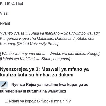
KIITIKIO: Hip!
Viss!
Nyan!
Vyanzo vya asili: [Siagi ya manjano – Shairi/wimbo wa jadi;
Kiingereza Kipya cha Mafanikio, Darasa la 6, Kitabu cha
Kusoma], [Oxford University Press]
[ Wimbo wa mnyama dunia – Wimbo wa jadi kutoka Kongo],
[Ushairi wa Kiafrika kwa Shule, Longman]
Nyenzo­rejea ya 3: Maswali ya mfano ya
kuuliza kuhusu bidhaa za dukani
Nyenzo Rejea ya mwalimu kwa kupanga au
kurekebisha ili kutumia na wanafunzi
Ndani ya kopo/pakiti/boksi mna nini?