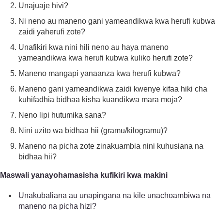
Unajuaje hivi?
Ni neno au maneno gani yameandikwa kwa herufi kubwa
zaidi yaherufi zote?
Unafikiri kwa nini hili neno au haya maneno
yameandikwa kwa herufi kubwa kuliko herufi zote?
Maneno mangapi yanaanza kwa herufi kubwa?
Maneno gani yameandikwa zaidi kwenye kifaa hiki cha
kuhifadhia bidhaa kisha kuandikwa mara moja?
Neno lipi hutumika sana?
Nini uzito wa bidhaa hii (gramu/kilogramu)?
Maneno na picha zote zinakuambia nini kuhusiana na
bidhaa hii?
Maswali yanayohamasisha kufikiri kwa makini
Unakubaliana au unapingana na kile unachoambiwa na
maneno na picha hizi?