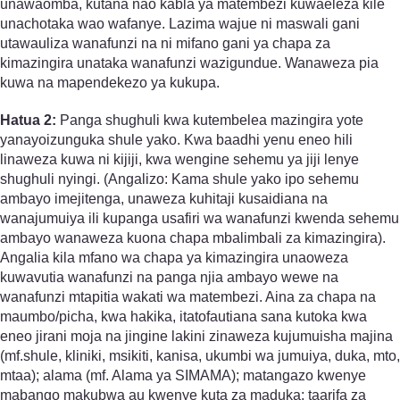
unawaomba, kutana nao kabla ya matembezi kuwaeleza kile
unachotaka wao wafanye. Lazima wajue ni maswali gani
utawauliza wanafunzi na ni mifano gani ya chapa za
kimazingira unataka wanafunzi wazigundue. Wanaweza pia
kuwa na mapendekezo ya kukupa.
Hatua 2:
Panga shughuli kwa kutembelea mazingira yote
yanayoizunguka shule yako. Kwa baadhi yenu eneo hili
linaweza kuwa ni kijiji, kwa wengine sehemu ya jiji lenye
shughuli nyingi. (Angalizo: Kama shule yako ipo sehemu
ambayo imejitenga, unaweza kuhitaji kusaidiana na
wanajumuiya ili kupanga usafiri wa wanafunzi kwenda sehemu
ambayo wanaweza kuona chapa mbalimbali za kimazingira).
Angalia kila mfano wa chapa ya kimazingira unaoweza
kuwavutia wanafunzi na panga njia ambayo wewe na
wanafunzi mtapitia wakati wa matembezi. Aina za chapa na
maumbo/picha, kwa hakika, itatofautiana sana kutoka kwa
eneo jirani moja na jingine lakini zinaweza kujumuisha majina
(mf.shule, kliniki, msikiti, kanisa, ukumbi wa jumuiya, duka, mto,
mtaa); alama (mf. Alama ya SIMAMA); matangazo kwenye
mabango makubwa au kwenye kuta za maduka; taarifa za