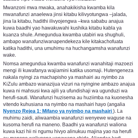
Mwanzoni mwa mwaka, anahakikisha kwamba kila
mwanafunzi anaelewa jinsi kitabu kilivyotungwa –jalada,
jina la kitabu, hadithi ilivyojengwa –kwa sababu anajua
kuwa baadhi yao hawakuwahi kushika kitabu kabla ya
kuanza shule. Amegundua kwamba utabiri wa shughuli,
ambapo wanafunziwanapendekeza kile kitakachofuata
katika hadithi, una umuhimu na huchangamsha wanafunzi
wake.
Nomsa amegundua kwamba wanafunzi wanahitaji mazoezi
mengi ili kuwafanya wajiamini katika usomaji. Hutengeneza
nakala nyingi za machapisho ya mashairi au nyimbo za
KiZulu ambazo wanazijua vizuri na nyingine ambazo anajua
kuwa ni mahsusi kwa ajili ya ufundishaji wa ugunduzi wa
herufi-sauti. Wanafunzi huzisema au huziimba na kuonesha
vitendo kuhusiana na nyimbo na mashairi hayo (angalia
Nyenzo Rejea 1: Mifano ya nyimbo na mashairi
). La
muhimu zaidi, aliwaambia wanafunzi wenyewe waguse na
kusoma herufi na maneno. Baadhi ya wanafunzi waliona
kuwa kazi hii ni ngumu hivyo alinukuu majina yao na herufi