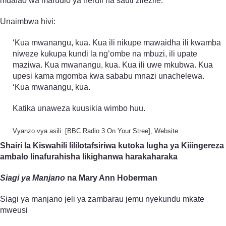
mdafao wa marudio ya herufi na sauti zilezile.
Unaimbwa hivi:
‘Kua mwanangu, kua. Kua ili nikupe mawaidha ili kwamba
niweze kukupa kundi la ng’ombe na mbuzi, ili upate
maziwa. Kua mwanangu, kua. Kua ili uwe mkubwa. Kua
upesi kama mgomba kwa sababu mnazi unachelewa.
‘Kua mwanangu, kua.
Katika unaweza kuusikia wimbo huu.
Vyanzo vya asili: [BBC Radio 3 On Your Stree], Website
Shairi la Kiswahili lililotafsiriwa kutoka lugha ya Kiiingereza
ambalo linafurahisha likighanwa harakaharaka
Siagi ya Manjano
na Mary Ann Hoberman
Siagi ya manjano jeli ya zambarau jemu nyekundu mkate
mweusi