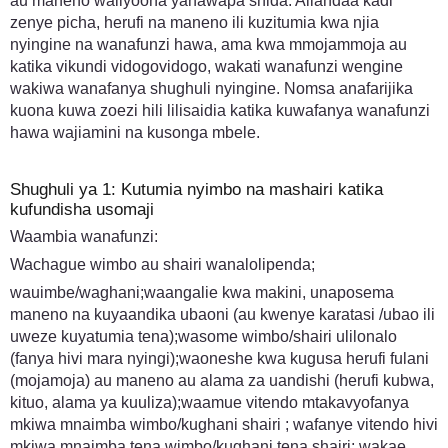
au maneno waliyoona yanawapa shida. Aliandaa kadi
zenye picha, herufi na maneno ili kuzitumia kwa njia
nyingine na wanafunzi hawa, ama kwa mmojammoja au
katika vikundi vidogovidogo, wakati wanafunzi wengine
wakiwa wanafanya shughuli nyingine. Nomsa anafarijika
kuona kuwa zoezi hili lilisaidia katika kuwafanya wanafunzi
hawa wajiamini na kusonga mbele.
Shughuli ya 1: Kutumia nyimbo na mashairi katika
kufundisha usomaji
Waambia wanafunzi:
Wachague wimbo au shairi wanalolipenda;
wauimbe/waghani;waangalie kwa makini, unaposema
maneno na kuyaandika ubaoni (au kwenye karatasi /ubao ili
uweze kuyatumia tena);wasome wimbo/shairi ulilonalo
(fanya hivi mara nyingi);waoneshe kwa kugusa herufi fulani
(mojamoja) au maneno au alama za uandishi (herufi kubwa,
kituo, alama ya kuuliza);waamue vitendo mtakavyofanya
mkiwa mnaimba wimbo/kughani shairi ; wafanye vitendo hivi
mkiwa mnaimba tena wimbo/kughani tena shairi; wakae