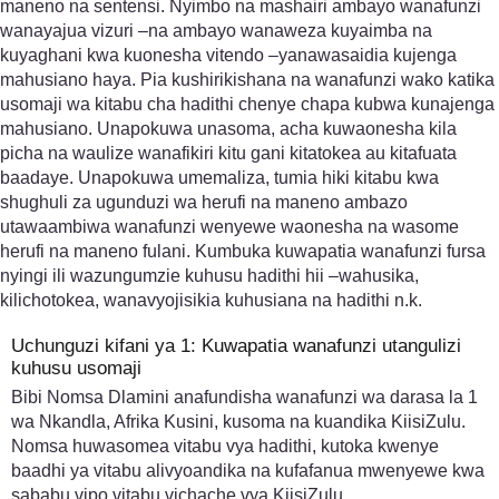
maneno na sentensi. Nyimbo na mashairi ambayo wanafunzi
wanayajua vizuri –na ambayo wanaweza kuyaimba na
kuyaghani kwa kuonesha vitendo –yanawasaidia kujenga
mahusiano haya. Pia kushirikishana na wanafunzi wako katika
usomaji wa kitabu cha hadithi chenye chapa kubwa kunajenga
mahusiano. Unapokuwa unasoma, acha kuwaonesha kila
picha na waulize wanafikiri kitu gani kitatokea au kitafuata
baadaye. Unapokuwa umemaliza, tumia hiki kitabu kwa
shughuli za ugunduzi wa herufi na maneno ambazo
utawaambiwa wanafunzi wenyewe waonesha na wasome
herufi na maneno fulani. Kumbuka kuwapatia wanafunzi fursa
nyingi ili wazungumzie kuhusu hadithi hii –wahusika,
kilichotokea, wanavyojisikia kuhusiana na hadithi n.k.
Uchunguzi kifani ya 1: Kuwapatia wanafunzi utangulizi
kuhusu usomaji
Bibi Nomsa Dlamini anafundisha wanafunzi wa darasa la 1
wa Nkandla, Afrika Kusini, kusoma na kuandika KiisiZulu.
Nomsa huwasomea vitabu vya hadithi, kutoka kwenye
baadhi ya vitabu alivyoandika na kufafanua mwenyewe kwa
sababu vipo vitabu vichache vya KiisiZulu.