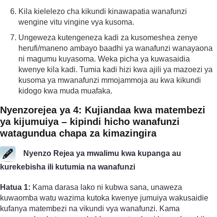
Kila kielelezo cha kikundi kinawapatia wanafunzi
wengine vitu vingine vya kusoma.
Ungeweza kutengeneza kadi za kusomeshea zenye
herufi/maneno ambayo baadhi ya wanafunzi wanayaona
ni magumu kuyasoma. Weka picha ya kuwasaidia
kwenye kila kadi. Tumia kadi hizi kwa ajili ya mazoezi ya
kusoma ya mwanafunzi mmojammoja au kwa kikundi
kidogo kwa muda muafaka.
Nyenzo­rejea ya 4: Kujiandaa kwa matembezi
ya kijumuiya – kipindi hicho wanafunzi
watagundua chapa za kimazingira
Nyenzo Rejea ya mwalimu kwa kupanga au
kurekebisha ili kutumia na wanafunzi
Hatua 1:
Kama darasa lako ni kubwa sana, unaweza
kuwaomba watu wazima kutoka kwenye jumuiya wakusaidie
kufanya matembezi na vikundi vya wanafunzi. Kama