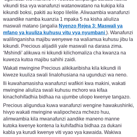
vikundi tisa vya wanafunzi watanowatano na kukipa kila
kikundi boksi, pakiti au kopo lilelile. Aliwaambia wanafunzi
waandike namba kuanzia 1 mpaka 5 na kisha aliuliza
maswali matano (angalia
Nyenzo Rejea 3: Maswali ya
mfano ya kuuliza kuhusu vitu vya nyumbani
). Wanafunzi
walilinganisha majibu wenyewe na waliamua kuhusu jibu la
kikundi. Precious alijadili yale maswali na darasa zima.
‘Mshindi’ alikuwa ni kikundi kilichomaliza cha kwanza na
kuweza kutoa majibu sahihi zaidi.
Wakati mwingine Precious alikikaribisha kila kikundi ili
kiweze kuuliza swali linalohusiana na ugunduzi wa neno.
Ili kuwahamasisha wanafunzi wafikiri kwa makini, wakati
mwingine aliuliza swali kuhusu mchoro wa kifaa
kinachohifadhia bidhaa na ujumbe uliopo kwenye tangazo.
Precious aligundua kuwa wanafunzi wengine hawakushiriki,
hivyo wakati mwingine walipocheza mchezo huu,
alimwambia kila mwanafunzi aandike maneno manne
kutoka kwenye kontena la kuhifadhia bidhaa za dukani
kabla ya kurudi kwenye viti vyao vya kawaida. Wakiwa