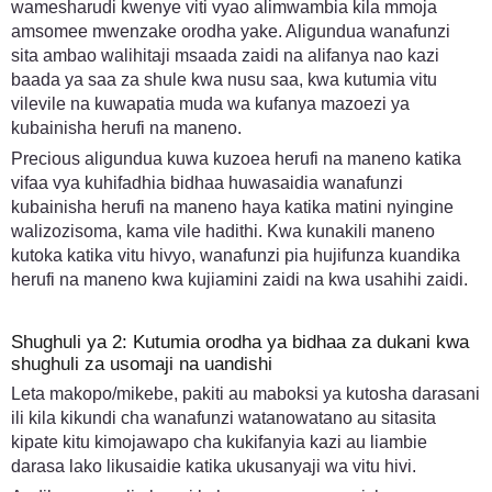
wamesharudi kwenye viti vyao alimwambia kila mmoja
amsomee mwenzake orodha yake. Aligundua wanafunzi
sita ambao walihitaji msaada zaidi na alifanya nao kazi
baada ya saa za shule kwa nusu saa, kwa kutumia vitu
vilevile na kuwapatia muda wa kufanya mazoezi ya
kubainisha herufi na maneno.
Precious aligundua kuwa kuzoea herufi na maneno katika
vifaa vya kuhifadhia bidhaa huwasaidia wanafunzi
kubainisha herufi na maneno haya katika matini nyingine
walizozisoma, kama vile hadithi. Kwa kunakili maneno
kutoka katika vitu hivyo, wanafunzi pia hujifunza kuandika
herufi na maneno kwa kujiamini zaidi na kwa usahihi zaidi.
Shughuli ya 2: Kutumia orodha ya bidhaa za dukani kwa
shughuli za usomaji na uandishi
Leta makopo/mikebe, pakiti au maboksi ya kutosha darasani
ili kila kikundi cha wanafunzi watanowatano au sitasita
kipate kitu kimojawapo cha kukifanyia kazi au liambie
darasa lako likusaidie katika ukusanyaji wa vitu hivi.