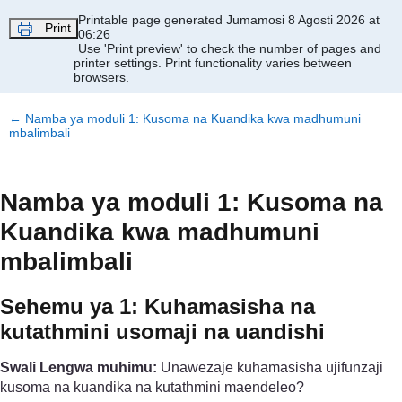
Ruka hadi kwa yaliyomo
Printable page generated Jumamosi 8 Agosti 2026 at
Print
06:26
Use 'Print preview' to check the number of pages and
printer settings.
Print functionality varies between
browsers.
←
Namba ya moduli 1: Kusoma na Kuandika kwa madhumuni
mbalimbali
Namba ya moduli 1: Kusoma na
Kuandika kwa madhumuni
mbalimbali
Sehemu ya 1: Kuhamasisha na
kutathmini usomaji na uandishi
Swali Lengwa muhimu:
Unawezaje kuhamasisha ujifunzaji
kusoma na kuandika na kutathmini maendeleo?