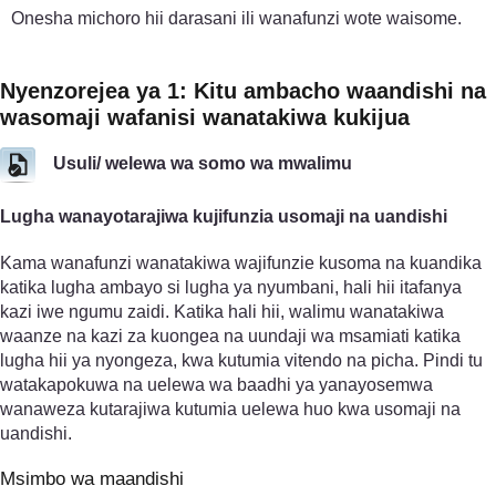
Onesha michoro hii darasani ili wanafunzi wote waisome.
Nyenzo­rejea ya 1: Kitu ambacho waandishi na
wasomaji wafanisi wanatakiwa kukijua
Usuli/ welewa wa somo wa mwalimu
Lugha wanayotarajiwa kujifunzia usomaji na uandishi
Kama wanafunzi wanatakiwa wajifunzie kusoma na kuandika
katika lugha ambayo si lugha ya nyumbani, hali hii itafanya
kazi iwe ngumu zaidi. Katika hali hii, walimu wanatakiwa
waanze na kazi za kuongea na uundaji wa msamiati katika
lugha hii ya nyongeza, kwa kutumia vitendo na picha. Pindi tu
watakapokuwa na uelewa wa baadhi ya yanayosemwa
wanaweza kutarajiwa kutumia uelewa huo kwa usomaji na
uandishi.
Msimbo wa maandishi