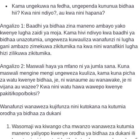
Kama ungekuwa na fedha, ungependa kununua bidhaa
hii? Kwa nini ndiyo?, au kwa nini hapana?
Angalizo 1: Baadhi ya bidhaa zina maneno ambayo yako
kwenye lugha zaidi ya moja. Kama hivi ndivyo kwa baadhi ya
bidhaa unazotumia, ungeweza kuwauliza wanafunzi ni lugha
gani ambazo zimekuwa zikitumika na kwa nini wanafikiri lugha
hizi zilikuwa zikitumika.
Angalizo 2: Maswali haya ya mfano ni ya jumla sana. Kuna
maswali mengine mengi ungeweza kuuliza, kama kuna picha
za watu kwenye bidhaa, je, ni wanaume au wanawake, je ni
vijana au wazee? Kwa nini watu hawa wawepo kwenye
pakiti/kopo/boksi?
Wanafunzi wanaweza kujifunza nini kutokana na kutumia
orodha ya bidhaa za dukani
Wasomaji wa kiwango cha mwanzo wanaweza kutumia
maneno yaliyopo kwenye orodha ya bidhaa za dukani ili