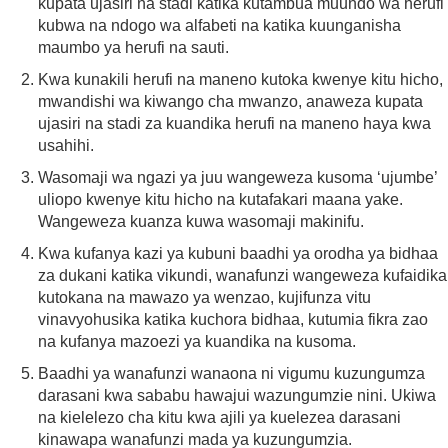
kupata ujasiri na stadi katika kutambua muundo wa herufi
kubwa na ndogo wa alfabeti na katika kuunganisha
maumbo ya herufi na sauti.
Kwa kunakili herufi na maneno kutoka kwenye kitu hicho,
mwandishi wa kiwango cha mwanzo, anaweza kupata
ujasiri na stadi za kuandika herufi na maneno haya kwa
usahihi.
Wasomaji wa ngazi ya juu wangeweza kusoma ‘ujumbe’
uliopo kwenye kitu hicho na kutafakari maana yake.
Wangeweza kuanza kuwa wasomaji makinifu.
Kwa kufanya kazi ya kubuni baadhi ya orodha ya bidhaa
za dukani katika vikundi, wanafunzi wangeweza kufaidika
kutokana na mawazo ya wenzao, kujifunza vitu
vinavyohusika katika kuchora bidhaa, kutumia fikra zao
na kufanya mazoezi ya kuandika na kusoma.
Baadhi ya wanafunzi wanaona ni vigumu kuzungumza
darasani kwa sababu hawajui wazungumzie nini. Ukiwa
na kielelezo cha kitu kwa ajili ya kuelezea darasani
kinawapa wanafunzi mada ya kuzungumzia.