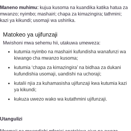
Maneno muhimu:
kujua kusoma na kuandika katika hatua za
mwanzo; nyimbo; mashairi; chapa za kimazingira; tathmini;
kazi ya kikundi; usomaji wa ushirika.
Matokeo ya ujifunzaji
Mwishoni mwa sehemu hii, utakuwa umeweza:
kutumia nyimbo na mashairi kufundisha wanafunzi wa
kiwango cha mwanzo kusoma;
kutumia ‘chapa za kimazingira’ na bidhaa za dukani
kufundishia usomaji, uandishi na uchoraji;
kutalii njia za kuhamasisha ujifunzaji kwa kutumia kazi
ya kikundi;
kukuza uwezo wako wa kutathmini ujifunzaji.
Utangulizi