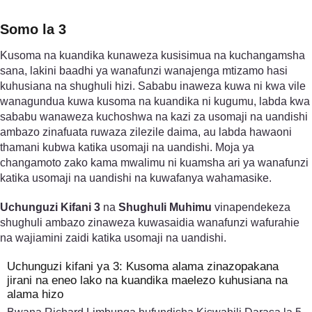
Somo la 3
Kusoma na kuandika kunaweza kusisimua na kuchangamsha
sana, lakini baadhi ya wanafunzi wanajenga mtizamo hasi
kuhusiana na shughuli hizi. Sababu inaweza kuwa ni kwa vile
wanagundua kuwa kusoma na kuandika ni kugumu, labda kwa
sababu wanaweza kuchoshwa na kazi za usomaji na uandishi
ambazo zinafuata ruwaza zilezile daima, au labda hawaoni
thamani kubwa katika usomaji na uandishi. Moja ya
changamoto zako kama mwalimu ni kuamsha ari ya wanafunzi
katika usomaji na uandishi na kuwafanya wahamasike.
Uchunguzi Kifani 3
na
Shughuli Muhimu
vinapendekeza
shughuli ambazo zinaweza kuwasaidia wanafunzi wafurahie
na wajiamini zaidi katika usomaji na uandishi.
Uchunguzi kifani ya 3: Kusoma alama zinazopakana
jirani na eneo lako na kuandika maelezo kuhusiana na
alama hizo