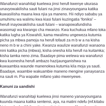
Wanafunzi wanahitaji kuelewa jinsi herufi kwenye ukurasa
unavyowakilisha sauti fulani na jinsi zinavyoungana katika
kuwasilisha maana kwa njia ya maneno. Hii ndiyo sababu ya
umuhimu wa walimu kwa kiasi fulani kuzingatia ‘foniksi’ –
herufi inayowakilisha sauti fulani – wanapowafundisha
wasomaji wa kiwango cha mwanzo. Kwa kuchukua mfano toka
katika lugha ya Kiswahili, kama mwalimu ungeweza kutumia
picha ya mbwa pamoja na herufi tofauti za m b w a na kisha
neno m b w a chini yake. Kwanza waulize wanafunzi wanaona
nini katika picha (mbwa), kisha onesha kila herufi na kuitamka;
kisha tamka neno zima. Baadaye pima welewa wa wanafunzi
kwa kuonesha herufi ambazo hazijaunganishwa na
kuwaambia waunde manenokwa kutumia kila moja ya sauti.
Baadaye, waambie wakuambie maneno mengine yanayoanza
na sauti m. Pia wapatie mifano yako mwenyewe.
Kanuni za uandishi
Wanafunzi wanahitaji kuelewa jinsi maneno yanavyoungana
kuunda maana katika sentensi, aya, na matini ndefu (mf.kitabu