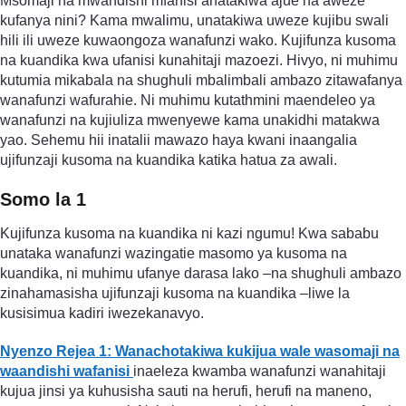
Msomaji na mwandishi mfanisi anatakiwa ajue na aweze
kufanya nini? Kama mwalimu, unatakiwa uweze kujibu swali
hili ili uweze kuwaongoza wanafunzi wako. Kujifunza kusoma
na kuandika kwa ufanisi kunahitaji mazoezi. Hivyo, ni muhimu
kutumia mikabala na shughuli mbalimbali ambazo zitawafanya
wanafunzi wafurahie. Ni muhimu kutathmini maendeleo ya
wanafunzi na kujiuliza mwenyewe kama unakidhi matakwa
yao. Sehemu hii inatalii mawazo haya kwani inaangalia
ujifunzaji kusoma na kuandika katika hatua za awali.
Somo la 1
Kujifunza kusoma na kuandika ni kazi ngumu! Kwa sababu
unataka wanafunzi wazingatie masomo ya kusoma na
kuandika, ni muhimu ufanye darasa lako –na shughuli ambazo
zinahamasisha ujifunzaji kusoma na kuandika –liwe la
kusisimua kadiri iwezekanavyo.
Nyenzo Rejea 1: Wanachotakiwa kukijua wale wasomaji na
waandishi wafanisi
inaeleza kwamba wanafunzi wanahitaji
kujua jinsi ya kuhusisha sauti na herufi, herufi na maneno,