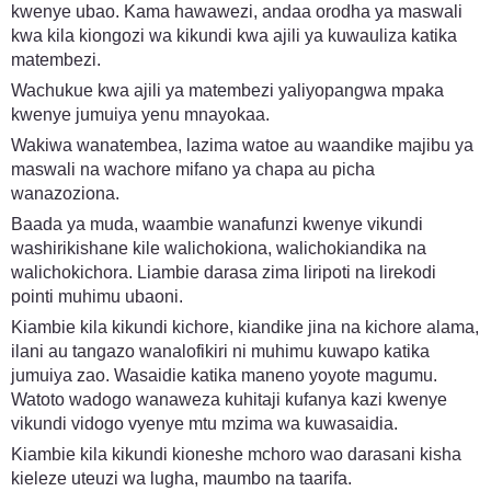
kwenye ubao. Kama hawawezi, andaa orodha ya maswali
kwa kila kiongozi wa kikundi kwa ajili ya kuwauliza katika
matembezi.
Wachukue kwa ajili ya matembezi yaliyopangwa mpaka
kwenye jumuiya yenu mnayokaa.
Wakiwa wanatembea, lazima watoe au waandike majibu ya
maswali na wachore mifano ya chapa au picha
wanazoziona.
Baada ya muda, waambie wanafunzi kwenye vikundi
washirikishane kile walichokiona, walichokiandika na
walichokichora. Liambie darasa zima liripoti na lirekodi
pointi muhimu ubaoni.
Kiambie kila kikundi kichore, kiandike jina na kichore alama,
ilani au tangazo wanalofikiri ni muhimu kuwapo katika
jumuiya zao. Wasaidie katika maneno yoyote magumu.
Watoto wadogo wanaweza kuhitaji kufanya kazi kwenye
vikundi vidogo vyenye mtu mzima wa kuwasaidia.
Kiambie kila kikundi kioneshe mchoro wao darasani kisha
kieleze uteuzi wa lugha, maumbo na taarifa.