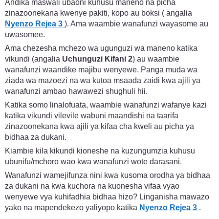
Andika maswali ubaoni kuhusu maneno na picha
zinazoonekana kwenye pakiti, kopo au boksi ( angalia
Nyenzo Rejea 3
). Ama waambie wanafunzi wayasome au
uwasomee.
Ama chezesha mchezo wa ugunguzi wa maneno katika
vikundi (angalia
Uchunguzi Kifani 2
) au waambie
wanafunzi waandike majibu wenyewe. Panga muda wa
ziada wa mazoezi na wa kutoa msaada zaidi kwa ajili ya
wanafunzi ambao hawawezi shughuli hii.
Katika somo linalofuata, waambie wanafunzi wafanye kazi
katika vikundi vilevile wabuni maandishi na taarifa
zinazoonekana kwa ajili ya kifaa cha kweli au picha ya
bidhaa za dukani.
Kiambie kila kikundi kioneshe na kuzungumzia kuhusu
ubunifu/mchoro wao kwa wanafunzi wote darasani.
Wanafunzi wamejifunza nini kwa kusoma orodha ya bidhaa
za dukani na kwa kuchora na kuonesha vifaa vyao
wenyewe vya kuhifadhia bidhaa hizo? Linganisha mawazo
yako na mapendekezo yaliyopo katika
Nyenzo Rejea 3
.