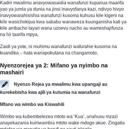
Kadiri mwalimu anavyowasaidia wanafunzi kupanua maarifa
yao ya jumla ya dunia na jinsi inavyofanya kazi, ndivyo hivyo
inavyowarahisishia wanafunzi kusoma kuhusu kile kigeni na
kile wasichokijua kwa sababu wanaweza kuunganisha kati ya
kile ambacho tayari wana uzoevu nacho au wameshajifunza
na hii taarifa mpya.
Zaidi ya yote, ni muhimu wanafunzi wafurahie kusoma na
kuandika – hata wanapokutana na changamoto.
Nyenzo­rejea ya 2: Mifano ya nyimbo na
mashairi
Nyenzo Rejea ya mwalimu kwa upangaji au
kurekebisha kwa ajili ya kutumia na wanafunzi
Mfano wa wimbo wa Kiswahili
Wimbo wa kubembelezea mtoto wa ‘Kua’, unahusu mzazi
anayekazania kumwambia mtoto wake mdogo akue. Zingatia