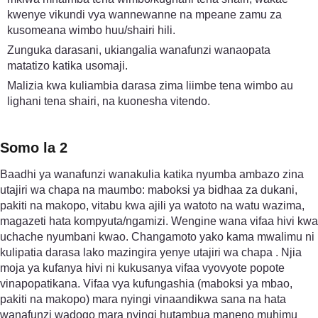
kwenye vikundi vya wannewanne na mpeane zamu za
kusomeana wimbo huu/shairi hili.
Zunguka darasani, ukiangalia wanafunzi wanaopata
matatizo katika usomaji.
Malizia kwa kuliambia darasa zima liimbe tena wimbo au
lighani tena shairi, na kuonesha vitendo.
Somo la 2
Baadhi ya wanafunzi wanakulia katika nyumba ambazo zina
utajiri wa chapa na maumbo: maboksi ya bidhaa za dukani,
pakiti na makopo, vitabu kwa ajili ya watoto na watu wazima,
magazeti hata kompyuta/ngamizi. Wengine wana vifaa hivi kwa
uchache nyumbani kwao. Changamoto yako kama mwalimu ni
kulipatia darasa lako mazingira yenye utajiri wa chapa . Njia
moja ya kufanya hivi ni kukusanya vifaa vyovyote popote
vinapopatikana. Vifaa vya kufungashia (maboksi ya mbao,
pakiti na makopo) mara nyingi vinaandikwa sana na hata
wanafunzi wadogo mara nyingi hutambua maneno muhimu