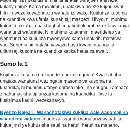
Msomaji na mwandishi mfanisi anatakiwa ajue na aweze
kufanya nini? Kama mwalimu, unatakiwa uweze kujibu swali
hili ili uweze kuwaongoza wanafunzi wako. Kujifunza kusoma
na kuandika kwa ufanisi kunahitaji mazoezi. Hivyo, ni muhimu
kutumia mikabala na shughuli mbalimbali ambazo zitawafanya
wanafunzi wafurahie. Ni muhimu kutathmini maendeleo ya
wanafunzi na kujiuliza mwenyewe kama unakidhi matakwa
yao. Sehemu hii inatalii mawazo haya kwani inaangalia
ujifunzaji kusoma na kuandika katika hatua za awali.
Somo la 1
Kujifunza kusoma na kuandika ni kazi ngumu! Kwa sababu
unataka wanafunzi wazingatie masomo ya kusoma na
kuandika, ni muhimu ufanye darasa lako –na shughuli ambazo
zinahamasisha ujifunzaji kusoma na kuandika –liwe la
kusisimua kadiri iwezekanavyo.
Nyenzo Rejea 1: Wanachotakiwa kukijua wale wasomaji na
waandishi wafanisi
inaeleza kwamba wanafunzi wanahitaji
kujua jinsi ya kuhusisha sauti na herufi, herufi na maneno,