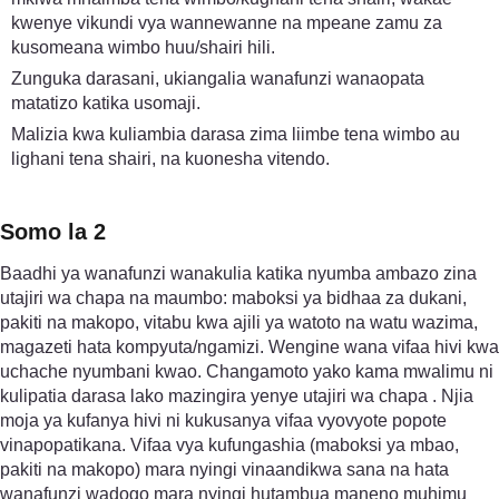
kwenye vikundi vya wannewanne na mpeane zamu za
kusomeana wimbo huu/shairi hili.
Zunguka darasani, ukiangalia wanafunzi wanaopata
matatizo katika usomaji.
Malizia kwa kuliambia darasa zima liimbe tena wimbo au
lighani tena shairi, na kuonesha vitendo.
Somo la 2
Baadhi ya wanafunzi wanakulia katika nyumba ambazo zina
utajiri wa chapa na maumbo: maboksi ya bidhaa za dukani,
pakiti na makopo, vitabu kwa ajili ya watoto na watu wazima,
magazeti hata kompyuta/ngamizi. Wengine wana vifaa hivi kwa
uchache nyumbani kwao. Changamoto yako kama mwalimu ni
kulipatia darasa lako mazingira yenye utajiri wa chapa . Njia
moja ya kufanya hivi ni kukusanya vifaa vyovyote popote
vinapopatikana. Vifaa vya kufungashia (maboksi ya mbao,
pakiti na makopo) mara nyingi vinaandikwa sana na hata
wanafunzi wadogo mara nyingi hutambua maneno muhimu