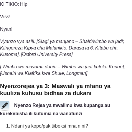
KIITIKIO: Hip!
Viss!
Nyan!
Vyanzo vya asili: [Siagi ya manjano – Shairi/wimbo wa jadi;
Kiingereza Kipya cha Mafanikio, Darasa la 6, Kitabu cha
Kusoma], [Oxford University Press]
[ Wimbo wa mnyama dunia – Wimbo wa jadi kutoka Kongo],
[Ushairi wa Kiafrika kwa Shule, Longman]
Nyenzo­rejea ya 3: Maswali ya mfano ya
kuuliza kuhusu bidhaa za dukani
Nyenzo Rejea ya mwalimu kwa kupanga au
kurekebisha ili kutumia na wanafunzi
Ndani ya kopo/pakiti/boksi mna nini?