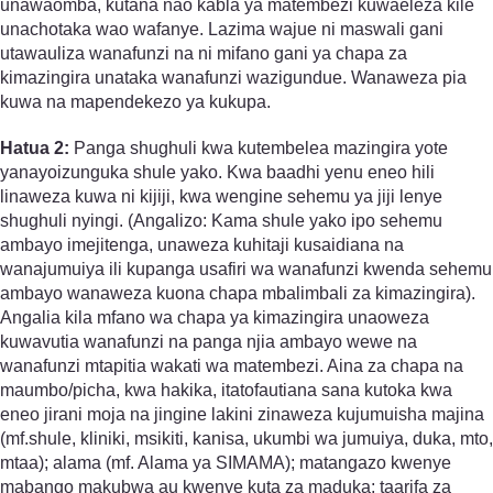
unawaomba, kutana nao kabla ya matembezi kuwaeleza kile
unachotaka wao wafanye. Lazima wajue ni maswali gani
utawauliza wanafunzi na ni mifano gani ya chapa za
kimazingira unataka wanafunzi wazigundue. Wanaweza pia
kuwa na mapendekezo ya kukupa.
Hatua 2:
Panga shughuli kwa kutembelea mazingira yote
yanayoizunguka shule yako. Kwa baadhi yenu eneo hili
linaweza kuwa ni kijiji, kwa wengine sehemu ya jiji lenye
shughuli nyingi. (Angalizo: Kama shule yako ipo sehemu
ambayo imejitenga, unaweza kuhitaji kusaidiana na
wanajumuiya ili kupanga usafiri wa wanafunzi kwenda sehemu
ambayo wanaweza kuona chapa mbalimbali za kimazingira).
Angalia kila mfano wa chapa ya kimazingira unaoweza
kuwavutia wanafunzi na panga njia ambayo wewe na
wanafunzi mtapitia wakati wa matembezi. Aina za chapa na
maumbo/picha, kwa hakika, itatofautiana sana kutoka kwa
eneo jirani moja na jingine lakini zinaweza kujumuisha majina
(mf.shule, kliniki, msikiti, kanisa, ukumbi wa jumuiya, duka, mto,
mtaa); alama (mf. Alama ya SIMAMA); matangazo kwenye
mabango makubwa au kwenye kuta za maduka; taarifa za