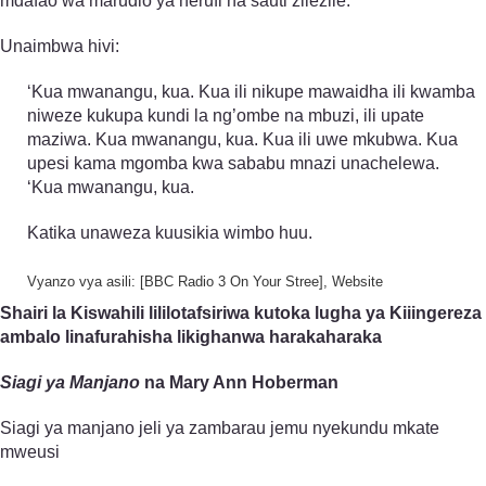
mdafao wa marudio ya herufi na sauti zilezile.
Unaimbwa hivi:
‘Kua mwanangu, kua. Kua ili nikupe mawaidha ili kwamba
niweze kukupa kundi la ng’ombe na mbuzi, ili upate
maziwa. Kua mwanangu, kua. Kua ili uwe mkubwa. Kua
upesi kama mgomba kwa sababu mnazi unachelewa.
‘Kua mwanangu, kua.
Katika unaweza kuusikia wimbo huu.
Vyanzo vya asili: [BBC Radio 3 On Your Stree], Website
Shairi la Kiswahili lililotafsiriwa kutoka lugha ya Kiiingereza
ambalo linafurahisha likighanwa harakaharaka
Siagi ya Manjano
na Mary Ann Hoberman
Siagi ya manjano jeli ya zambarau jemu nyekundu mkate
mweusi