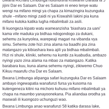
Bwana Richard Limbunga hufundisha Kiswahili Darasa la 5
jijini Dar es Salaam. Dar es Salaam ni eneo lenye watu
wengi na mifano mingi ya chapa za kimazingira kuzunguka
shule –mifano mingi zaidi ni ya Kiswahili lakini pia kuna
mifano kutoka katika lugha mbalimbali za asili.
Ili kuongeza kipato watu wameanzisha ‘biashara za uani’
kama vile maduka ya bidhaa ndogondogo za dukani,
sehemu za kunyolea, warepeaji magari na vibanda vya
simu. Sehemu zote hizi zina alama na baadhi pia zina
matangazo ya kibiashara kwa ajili ya bidhaa mbalimbali.
Hizi ni shule, kliniki, sehemu na kumbi za kuabudia, ambazo
nyingi yazo zina alama na mbao za matangazo. Katika
barabara kuu, kuna alama sehemu nyingi, zikiwemo Chuo
Kikuu maarufu cha Dar es Salaam.
Bwana Limbunga alipanga safari kuzunguka Dar es Salaam
ambayo ingewapatia wanafunzi fursa ya kusoma na
kutengeneza kitini na michoro kuhusu mifano mbalimbali ya
chapa na maumbo yanayoonekana. Pia aliandaa orodha ya
maswali ili kuongozo uchunguzi wao.
Bwana Limbunga anao wanafunzi 58 katika darasa lake,