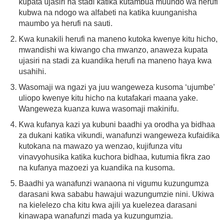
kupata ujasiri na stadi katika kutambua muundo wa herufi
kubwa na ndogo wa alfabeti na katika kuunganisha
maumbo ya herufi na sauti.
Kwa kunakili herufi na maneno kutoka kwenye kitu hicho,
mwandishi wa kiwango cha mwanzo, anaweza kupata
ujasiri na stadi za kuandika herufi na maneno haya kwa
usahihi.
Wasomaji wa ngazi ya juu wangeweza kusoma ‘ujumbe’
uliopo kwenye kitu hicho na kutafakari maana yake.
Wangeweza kuanza kuwa wasomaji makinifu.
Kwa kufanya kazi ya kubuni baadhi ya orodha ya bidhaa
za dukani katika vikundi, wanafunzi wangeweza kufaidika
kutokana na mawazo ya wenzao, kujifunza vitu
vinavyohusika katika kuchora bidhaa, kutumia fikra zao
na kufanya mazoezi ya kuandika na kusoma.
Baadhi ya wanafunzi wanaona ni vigumu kuzungumza
darasani kwa sababu hawajui wazungumzie nini. Ukiwa
na kielelezo cha kitu kwa ajili ya kuelezea darasani
kinawapa wanafunzi mada ya kuzungumzia.