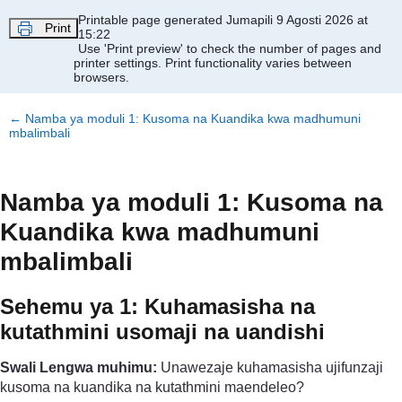
Ruka hadi kwa yaliyomo
Printable page generated Jumapili 9 Agosti 2026 at
Print
15:22
Use 'Print preview' to check the number of pages and
printer settings.
Print functionality varies between
browsers.
←
Namba ya moduli 1: Kusoma na Kuandika kwa madhumuni
mbalimbali
Namba ya moduli 1: Kusoma na
Kuandika kwa madhumuni
mbalimbali
Sehemu ya 1: Kuhamasisha na
kutathmini usomaji na uandishi
Swali Lengwa muhimu:
Unawezaje kuhamasisha ujifunzaji
kusoma na kuandika na kutathmini maendeleo?