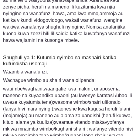
au maneno waliyoona yanawapa shida. Aliandaa kadi
zenye picha, herufi na maneno ili kuzitumia kwa njia
nyingine na wanafunzi hawa, ama kwa mmojammoja au
katika vikundi vidogovidogo, wakati wanafunzi wengine
wakiwa wanafanya shughuli nyingine. Nomsa anafarijika
kuona kuwa zoezi hili lilisaidia katika kuwafanya wanafunzi
hawa wajiamini na kusonga mbele.
Shughuli ya 1: Kutumia nyimbo na mashairi katika
kufundisha usomaji
Waambia wanafunzi:
Wachague wimbo au shairi wanalolipenda;
wauimbe/waghani;waangalie kwa makini, unaposema
maneno na kuyaandika ubaoni (au kwenye karatasi /ubao ili
uweze kuyatumia tena);wasome wimbo/shairi ulilonalo
(fanya hivi mara nyingi);waoneshe kwa kugusa herufi fulani
(mojamoja) au maneno au alama za uandishi (herufi kubwa,
kituo, alama ya kuuliza);waamue vitendo mtakavyofanya
mkiwa mnaimba wimbo/kughani shairi ; wafanye vitendo hivi
mkiwa mnaimba tena wimbo/kughani tena shairi; wakae