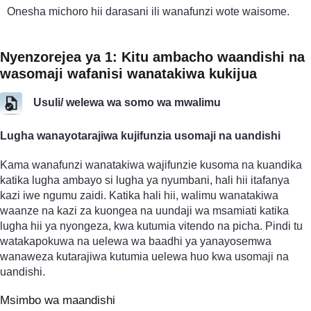
Onesha michoro hii darasani ili wanafunzi wote waisome.
Nyenzo­rejea ya 1: Kitu ambacho waandishi na
wasomaji wafanisi wanatakiwa kukijua
Usuli/ welewa wa somo wa mwalimu
Lugha wanayotarajiwa kujifunzia usomaji na uandishi
Kama wanafunzi wanatakiwa wajifunzie kusoma na kuandika
katika lugha ambayo si lugha ya nyumbani, hali hii itafanya
kazi iwe ngumu zaidi. Katika hali hii, walimu wanatakiwa
waanze na kazi za kuongea na uundaji wa msamiati katika
lugha hii ya nyongeza, kwa kutumia vitendo na picha. Pindi tu
watakapokuwa na uelewa wa baadhi ya yanayosemwa
wanaweza kutarajiwa kutumia uelewa huo kwa usomaji na
uandishi.
Msimbo wa maandishi