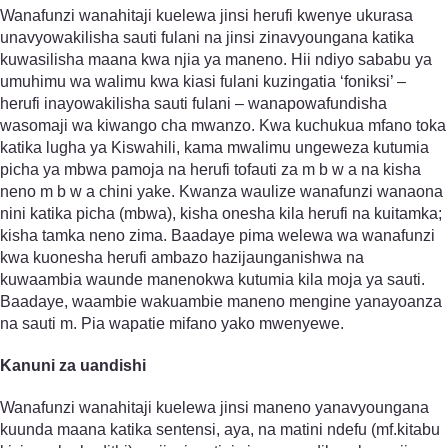
Wanafunzi wanahitaji kuelewa jinsi herufi kwenye ukurasa
unavyowakilisha sauti fulani na jinsi zinavyoungana katika
kuwasilisha maana kwa njia ya maneno. Hii ndiyo sababu ya
umuhimu wa walimu kwa kiasi fulani kuzingatia ‘foniksi’ –
herufi inayowakilisha sauti fulani – wanapowafundisha
wasomaji wa kiwango cha mwanzo. Kwa kuchukua mfano toka
katika lugha ya Kiswahili, kama mwalimu ungeweza kutumia
picha ya mbwa pamoja na herufi tofauti za m b w a na kisha
neno m b w a chini yake. Kwanza waulize wanafunzi wanaona
nini katika picha (mbwa), kisha onesha kila herufi na kuitamka;
kisha tamka neno zima. Baadaye pima welewa wa wanafunzi
kwa kuonesha herufi ambazo hazijaunganishwa na
kuwaambia waunde manenokwa kutumia kila moja ya sauti.
Baadaye, waambie wakuambie maneno mengine yanayoanza
na sauti m. Pia wapatie mifano yako mwenyewe.
Kanuni za uandishi
Wanafunzi wanahitaji kuelewa jinsi maneno yanavyoungana
kuunda maana katika sentensi, aya, na matini ndefu (mf.kitabu