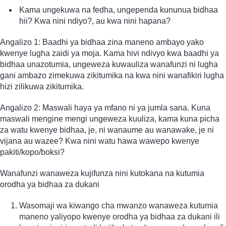
Kama ungekuwa na fedha, ungependa kununua bidhaa
hii? Kwa nini ndiyo?, au kwa nini hapana?
Angalizo 1: Baadhi ya bidhaa zina maneno ambayo yako
kwenye lugha zaidi ya moja. Kama hivi ndivyo kwa baadhi ya
bidhaa unazotumia, ungeweza kuwauliza wanafunzi ni lugha
gani ambazo zimekuwa zikitumika na kwa nini wanafikiri lugha
hizi zilikuwa zikitumika.
Angalizo 2: Maswali haya ya mfano ni ya jumla sana. Kuna
maswali mengine mengi ungeweza kuuliza, kama kuna picha
za watu kwenye bidhaa, je, ni wanaume au wanawake, je ni
vijana au wazee? Kwa nini watu hawa wawepo kwenye
pakiti/kopo/boksi?
Wanafunzi wanaweza kujifunza nini kutokana na kutumia
orodha ya bidhaa za dukani
Wasomaji wa kiwango cha mwanzo wanaweza kutumia
maneno yaliyopo kwenye orodha ya bidhaa za dukani ili