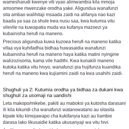
wamesharudi kwenye viti vyao alimwambia kila mmoja
amsomee mwenzake orodha yake. Aligundua wanafunzi
sita ambao walihitaji msaada zaidi na alifanya nao kazi
baada ya saa za shule kwa nusu saa, kwa kutumia vitu
vilevile na kuwapatia muda wa kufanya mazoezi ya
kubainisha herufi na maneno.
Precious aligundua kuwa kuzoea herufi na maneno katika
vifaa vya kuhifadhia bidhaa huwasaidia wanafunzi
kubainisha herufi na maneno haya katika matini nyingine
walizozisoma, kama vile hadithi. Kwa kunakili maneno
kutoka katika vitu hivyo, wanafunzi pia hujifunza kuandika
herufi na maneno kwa kujiamini zaidi na kwa usahihi zaidi.
Shughuli ya 2: Kutumia orodha ya bidhaa za dukani kwa
shughuli za usomaji na uandishi
Leta makopo/mikebe, pakiti au maboksi ya kutosha darasani
ili kila kikundi cha wanafunzi watanowatano au sitasita
kipate kitu kimojawapo cha kukifanyia kazi au liambie
darasa lako likusaidie katika ukusanyaji wa vitu hivi.