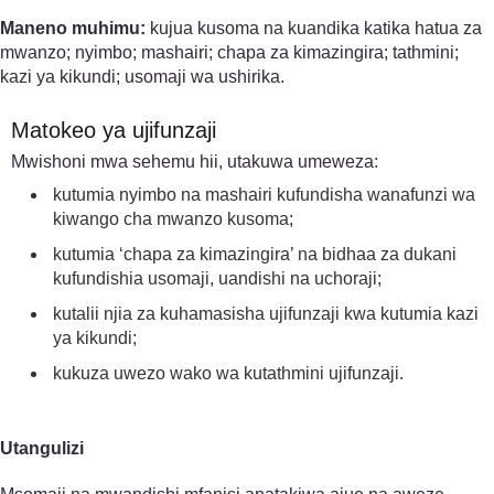
Maneno muhimu:
kujua kusoma na kuandika katika hatua za
mwanzo; nyimbo; mashairi; chapa za kimazingira; tathmini;
kazi ya kikundi; usomaji wa ushirika.
Matokeo ya ujifunzaji
Mwishoni mwa sehemu hii, utakuwa umeweza:
kutumia nyimbo na mashairi kufundisha wanafunzi wa
kiwango cha mwanzo kusoma;
kutumia ‘chapa za kimazingira’ na bidhaa za dukani
kufundishia usomaji, uandishi na uchoraji;
kutalii njia za kuhamasisha ujifunzaji kwa kutumia kazi
ya kikundi;
kukuza uwezo wako wa kutathmini ujifunzaji.
Utangulizi