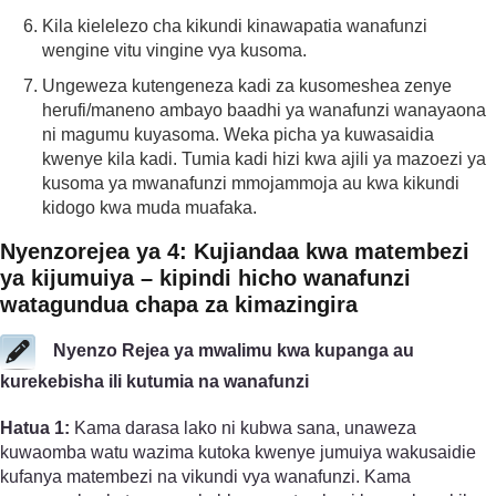
Kila kielelezo cha kikundi kinawapatia wanafunzi
wengine vitu vingine vya kusoma.
Ungeweza kutengeneza kadi za kusomeshea zenye
herufi/maneno ambayo baadhi ya wanafunzi wanayaona
ni magumu kuyasoma. Weka picha ya kuwasaidia
kwenye kila kadi. Tumia kadi hizi kwa ajili ya mazoezi ya
kusoma ya mwanafunzi mmojammoja au kwa kikundi
kidogo kwa muda muafaka.
Nyenzo­rejea ya 4: Kujiandaa kwa matembezi
ya kijumuiya – kipindi hicho wanafunzi
watagundua chapa za kimazingira
Nyenzo Rejea ya mwalimu kwa kupanga au
kurekebisha ili kutumia na wanafunzi
Hatua 1:
Kama darasa lako ni kubwa sana, unaweza
kuwaomba watu wazima kutoka kwenye jumuiya wakusaidie
kufanya matembezi na vikundi vya wanafunzi. Kama