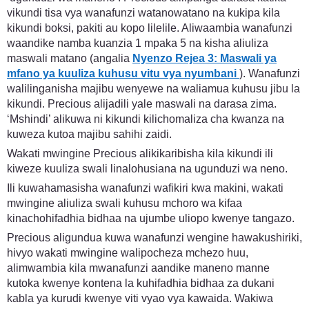
vikundi tisa vya wanafunzi watanowatano na kukipa kila
kikundi boksi, pakiti au kopo lilelile. Aliwaambia wanafunzi
waandike namba kuanzia 1 mpaka 5 na kisha aliuliza
maswali matano (angalia
Nyenzo Rejea 3: Maswali ya
mfano ya kuuliza kuhusu vitu vya nyumbani
). Wanafunzi
walilinganisha majibu wenyewe na waliamua kuhusu jibu la
kikundi. Precious alijadili yale maswali na darasa zima.
‘Mshindi’ alikuwa ni kikundi kilichomaliza cha kwanza na
kuweza kutoa majibu sahihi zaidi.
Wakati mwingine Precious alikikaribisha kila kikundi ili
kiweze kuuliza swali linalohusiana na ugunduzi wa neno.
Ili kuwahamasisha wanafunzi wafikiri kwa makini, wakati
mwingine aliuliza swali kuhusu mchoro wa kifaa
kinachohifadhia bidhaa na ujumbe uliopo kwenye tangazo.
Precious aligundua kuwa wanafunzi wengine hawakushiriki,
hivyo wakati mwingine walipocheza mchezo huu,
alimwambia kila mwanafunzi aandike maneno manne
kutoka kwenye kontena la kuhifadhia bidhaa za dukani
kabla ya kurudi kwenye viti vyao vya kawaida. Wakiwa