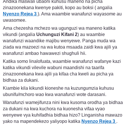
Andika maswali ubaoni kuhusu maneno na picha
zinazoonekana kwenye pakiti, kopo au boksi ( angalia
Nyenzo Rejea 3
). Ama waambie wanafunzi wayasome au
uwasomee.
Ama chezesha mchezo wa ugunguzi wa maneno katika
vikundi (angalia
Uchunguzi Kifani 2
) au waambie
wanafunzi waandike majibu wenyewe. Panga muda wa
ziada wa mazoezi na wa kutoa msaada zaidi kwa ajili ya
wanafunzi ambao hawawezi shughuli hii.
Katika somo linalofuata, waambie wanafunzi wafanye kazi
katika vikundi vilevile wabuni maandishi na taarifa
zinazoonekana kwa ajili ya kifaa cha kweli au picha ya
bidhaa za dukani.
Kiambie kila kikundi kioneshe na kuzungumzia kuhusu
ubunifu/mchoro wao kwa wanafunzi wote darasani.
Wanafunzi wamejifunza nini kwa kusoma orodha ya bidhaa
za dukani na kwa kuchora na kuonesha vifaa vyao
wenyewe vya kuhifadhia bidhaa hizo? Linganisha mawazo
yako na mapendekezo yaliyopo katika
Nyenzo Rejea 3
.