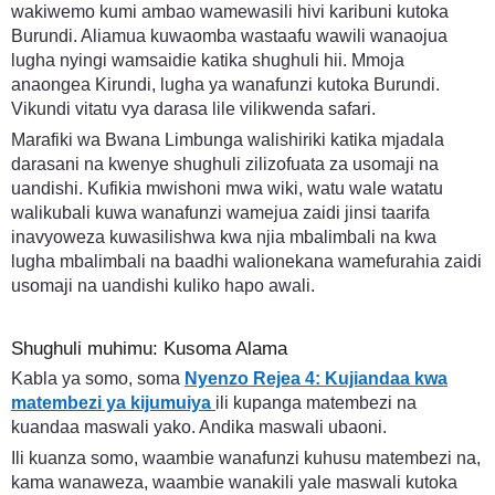
wakiwemo kumi ambao wamewasili hivi karibuni kutoka
Burundi. Aliamua kuwaomba wastaafu wawili wanaojua
lugha nyingi wamsaidie katika shughuli hii. Mmoja
anaongea Kirundi, lugha ya wanafunzi kutoka Burundi.
Vikundi vitatu vya darasa lile vilikwenda safari.
Marafiki wa Bwana Limbunga walishiriki katika mjadala
darasani na kwenye shughuli zilizofuata za usomaji na
uandishi. Kufikia mwishoni mwa wiki, watu wale watatu
walikubali kuwa wanafunzi wamejua zaidi jinsi taarifa
inavyoweza kuwasilishwa kwa njia mbalimbali na kwa
lugha mbalimbali na baadhi walionekana wamefurahia zaidi
usomaji na uandishi kuliko hapo awali.
Shughuli muhimu: Kusoma Alama
Kabla ya somo, soma
Nyenzo Rejea 4: Kujiandaa kwa
matembezi ya kijumuiya
ili kupanga matembezi na
kuandaa maswali yako. Andika maswali ubaoni.
Ili kuanza somo, waambie wanafunzi kuhusu matembezi na,
kama wanaweza, waambie wanakili yale maswali kutoka