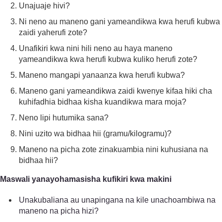
Unajuaje hivi?
Ni neno au maneno gani yameandikwa kwa herufi kubwa
zaidi yaherufi zote?
Unafikiri kwa nini hili neno au haya maneno
yameandikwa kwa herufi kubwa kuliko herufi zote?
Maneno mangapi yanaanza kwa herufi kubwa?
Maneno gani yameandikwa zaidi kwenye kifaa hiki cha
kuhifadhia bidhaa kisha kuandikwa mara moja?
Neno lipi hutumika sana?
Nini uzito wa bidhaa hii (gramu/kilogramu)?
Maneno na picha zote zinakuambia nini kuhusiana na
bidhaa hii?
Maswali yanayohamasisha kufikiri kwa makini
Unakubaliana au unapingana na kile unachoambiwa na
maneno na picha hizi?