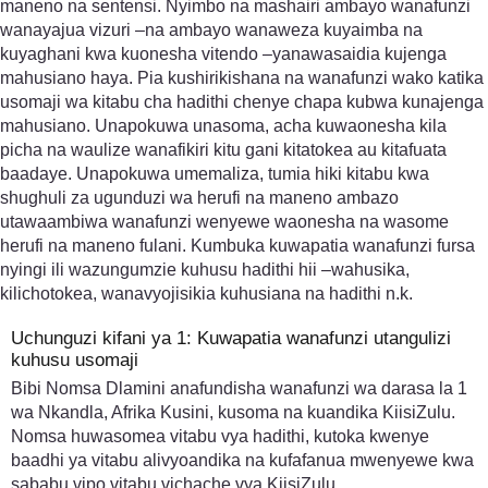
maneno na sentensi. Nyimbo na mashairi ambayo wanafunzi
wanayajua vizuri –na ambayo wanaweza kuyaimba na
kuyaghani kwa kuonesha vitendo –yanawasaidia kujenga
mahusiano haya. Pia kushirikishana na wanafunzi wako katika
usomaji wa kitabu cha hadithi chenye chapa kubwa kunajenga
mahusiano. Unapokuwa unasoma, acha kuwaonesha kila
picha na waulize wanafikiri kitu gani kitatokea au kitafuata
baadaye. Unapokuwa umemaliza, tumia hiki kitabu kwa
shughuli za ugunduzi wa herufi na maneno ambazo
utawaambiwa wanafunzi wenyewe waonesha na wasome
herufi na maneno fulani. Kumbuka kuwapatia wanafunzi fursa
nyingi ili wazungumzie kuhusu hadithi hii –wahusika,
kilichotokea, wanavyojisikia kuhusiana na hadithi n.k.
Uchunguzi kifani ya 1: Kuwapatia wanafunzi utangulizi
kuhusu usomaji
Bibi Nomsa Dlamini anafundisha wanafunzi wa darasa la 1
wa Nkandla, Afrika Kusini, kusoma na kuandika KiisiZulu.
Nomsa huwasomea vitabu vya hadithi, kutoka kwenye
baadhi ya vitabu alivyoandika na kufafanua mwenyewe kwa
sababu vipo vitabu vichache vya KiisiZulu.