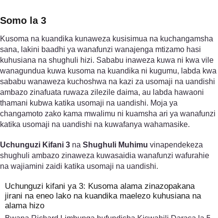
Somo la 3
Kusoma na kuandika kunaweza kusisimua na kuchangamsha
sana, lakini baadhi ya wanafunzi wanajenga mtizamo hasi
kuhusiana na shughuli hizi. Sababu inaweza kuwa ni kwa vile
wanagundua kuwa kusoma na kuandika ni kugumu, labda kwa
sababu wanaweza kuchoshwa na kazi za usomaji na uandishi
ambazo zinafuata ruwaza zilezile daima, au labda hawaoni
thamani kubwa katika usomaji na uandishi. Moja ya
changamoto zako kama mwalimu ni kuamsha ari ya wanafunzi
katika usomaji na uandishi na kuwafanya wahamasike.
Uchunguzi Kifani 3
na
Shughuli Muhimu
vinapendekeza
shughuli ambazo zinaweza kuwasaidia wanafunzi wafurahie
na wajiamini zaidi katika usomaji na uandishi.
Uchunguzi kifani ya 3: Kusoma alama zinazopakana
jirani na eneo lako na kuandika maelezo kuhusiana na
alama hizo