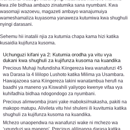
kwa zile bidhaa ambazo zinatumika sana nyumbani. Kwa
wasomaji wazoevu, magazeti ambayo wanajumuiya
wameshamaliza kuyasoma yanaweza kutumiwa kwa shughuli
nyingi darasani.
Sehemu hii inatalii njia za kutumia chapa kama hizi katika
kusaidia kujifunza kusoma.
Uchunguzi kifani ya 2: Kutumia orodha ya vitu vya
dukani kwa shughuli za kujifunza kusoma na kuandika
Precious Muhaji hufundisha Kiingereza kwa wanafunzi 45
wa Darasa la 4 lililopo Lushoto katika Milima ya Usambara.
Hawajazoea sana Kiingereza lakini wanatambua herufi na
baadhi ya maneno ya Kiswahili yaliyopo kwenye vifaa vya
kuhifadhia bidhaa ndogondogo za nyumbani.
Precious alimwomba jirani yake maboksi/makasha, pakiti na
makopo matupu. Alivileta vitu hivi shuleni ili kuvitumia katika
shughuli za kujifunza kusoma na kuandika.
Mchezo unaopendwa na wanafunzi wake ni mchezo wa
‘ugunduzi wa maneno’. Precious alilipanga darasa katika