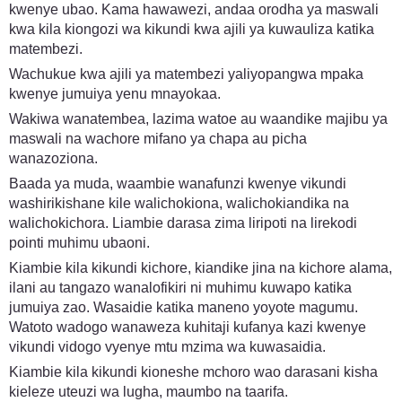
kwenye ubao. Kama hawawezi, andaa orodha ya maswali
kwa kila kiongozi wa kikundi kwa ajili ya kuwauliza katika
matembezi.
Wachukue kwa ajili ya matembezi yaliyopangwa mpaka
kwenye jumuiya yenu mnayokaa.
Wakiwa wanatembea, lazima watoe au waandike majibu ya
maswali na wachore mifano ya chapa au picha
wanazoziona.
Baada ya muda, waambie wanafunzi kwenye vikundi
washirikishane kile walichokiona, walichokiandika na
walichokichora. Liambie darasa zima liripoti na lirekodi
pointi muhimu ubaoni.
Kiambie kila kikundi kichore, kiandike jina na kichore alama,
ilani au tangazo wanalofikiri ni muhimu kuwapo katika
jumuiya zao. Wasaidie katika maneno yoyote magumu.
Watoto wadogo wanaweza kuhitaji kufanya kazi kwenye
vikundi vidogo vyenye mtu mzima wa kuwasaidia.
Kiambie kila kikundi kioneshe mchoro wao darasani kisha
kieleze uteuzi wa lugha, maumbo na taarifa.