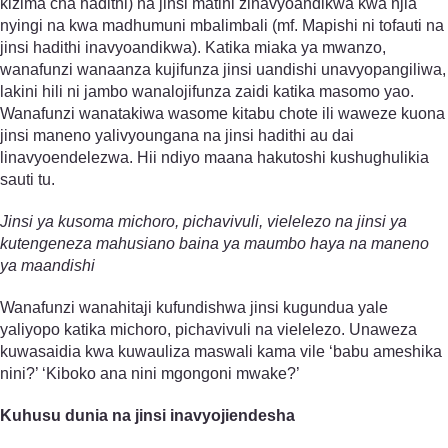
kizima cha hadithi) na jinsi matini zinavyoandikwa kwa njia
nyingi na kwa madhumuni mbalimbali (mf. Mapishi ni tofauti na
jinsi hadithi inavyoandikwa). Katika miaka ya mwanzo,
wanafunzi wanaanza kujifunza jinsi uandishi unavyopangiliwa,
lakini hili ni jambo wanalojifunza zaidi katika masomo yao.
Wanafunzi wanatakiwa wasome kitabu chote ili waweze kuona
jinsi maneno yalivyoungana na jinsi hadithi au dai
linavyoendelezwa. Hii ndiyo maana hakutoshi kushughulikia
sauti tu.
Jinsi ya kusoma michoro, picha­vivuli, vielelezo na jinsi ya
kutengeneza mahusiano baina ya maumbo haya na maneno
ya maandishi
Wanafunzi wanahitaji kufundishwa jinsi kugundua yale
yaliyopo katika michoro, picha­vivuli na vielelezo. Unaweza
kuwasaidia kwa kuwauliza maswali kama vile ‘babu ameshika
nini?’ ‘Kiboko ana nini mgongoni mwake?’
Kuhusu dunia na jinsi inavyojiendesha