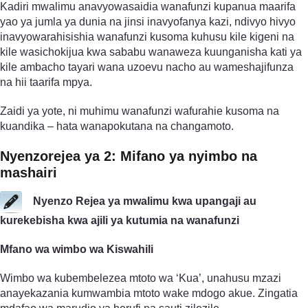
Kadiri mwalimu anavyowasaidia wanafunzi kupanua maarifa
yao ya jumla ya dunia na jinsi inavyofanya kazi, ndivyo hivyo
inavyowarahisishia wanafunzi kusoma kuhusu kile kigeni na
kile wasichokijua kwa sababu wanaweza kuunganisha kati ya
kile ambacho tayari wana uzoevu nacho au wameshajifunza
na hii taarifa mpya.
Zaidi ya yote, ni muhimu wanafunzi wafurahie kusoma na
kuandika – hata wanapokutana na changamoto.
Nyenzo­rejea ya 2: Mifano ya nyimbo na
mashairi
Nyenzo Rejea ya mwalimu kwa upangaji au
kurekebisha kwa ajili ya kutumia na wanafunzi
Mfano wa wimbo wa Kiswahili
Wimbo wa kubembelezea mtoto wa ‘Kua’, unahusu mzazi
anayekazania kumwambia mtoto wake mdogo akue. Zingatia