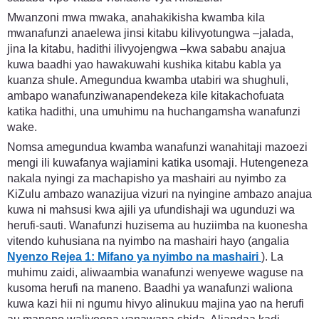
Mwanzoni mwa mwaka, anahakikisha kwamba kila
mwanafunzi anaelewa jinsi kitabu kilivyotungwa –jalada,
jina la kitabu, hadithi ilivyojengwa –kwa sababu anajua
kuwa baadhi yao hawakuwahi kushika kitabu kabla ya
kuanza shule. Amegundua kwamba utabiri wa shughuli,
ambapo wanafunziwanapendekeza kile kitakachofuata
katika hadithi, una umuhimu na huchangamsha wanafunzi
wake.
Nomsa amegundua kwamba wanafunzi wanahitaji mazoezi
mengi ili kuwafanya wajiamini katika usomaji. Hutengeneza
nakala nyingi za machapisho ya mashairi au nyimbo za
KiZulu ambazo wanazijua vizuri na nyingine ambazo anajua
kuwa ni mahsusi kwa ajili ya ufundishaji wa ugunduzi wa
herufi-sauti. Wanafunzi huzisema au huziimba na kuonesha
vitendo kuhusiana na nyimbo na mashairi hayo (angalia
Nyenzo Rejea 1: Mifano ya nyimbo na mashairi
). La
muhimu zaidi, aliwaambia wanafunzi wenyewe waguse na
kusoma herufi na maneno. Baadhi ya wanafunzi waliona
kuwa kazi hii ni ngumu hivyo alinukuu majina yao na herufi