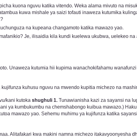
picha kuona nguvu katika vitendo. Weka alama mivuto na misu
atambua kuwa mishale ya saizi tofauti inaweza kutumika kuli
a?
, kuchunguza na kupeana changamoto katika mawazo yao.
afanikio? Je, ilisaidia kila kundi kuelewa ukubwa, uelekeo na a
to. Unaweza kutumia hii kupima wanachokifahamu wanafunzi 
 kujifunza kuhusu nguvu na mwendo kupitia michezo na mashi
vu/kani kutoka
shughuli 1.
Tunawianisha kazi za sayansi na lu
mani ya kumbukumbu na chemshabongo kuibua mawazo.) Hakuna 
toa mawazo yao. Sehemu muhimu ya kujifunza katika sayansi 
maa. Alitafakari kwa makini namna michezo itakavyoonyesha 