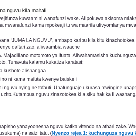
na nguvu kila mahali
yejifunza kuwaamini wanafunzi wake. Alipokuwa akisoma miaka 
a mwanafunzi kama mpokeaji tu wa maarifa ulivyomfanya mw
na ‘JUMA LA NGUVU’, ambapo karibu kila kitu kinachotokea k
enye daftari zao, aliwaambia waache
ka. Majadiliano motomoto yalifuata. Aliwahamasisha kuchungu
. Tunavuta kalamu kukatiza karatasi;
a kushoto alishangaa
 wino ni kama mafuta kwenye baiskeli
nguvu nyingine tofauti. Unafunguaje ukurasa mwingine unaposo
 ya uzito.Kutambua nguvu zinazotokea kila siku hakika iliwashan
hapisho yanayoonesha nguvu katika vitendo na athari zake. W
sukuma) na saizi tatu. (
Nyenzo rejea 1: kuchunguza nguvu 