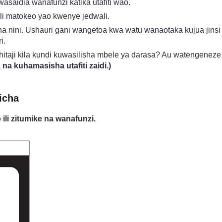
wasaidia wanafunzi katika utafiti wao.
i matokeo yao kwenye jedwali.
a nini. Ushauri gani wangetoa kwa watu wanaotaka kujua j
i.
ahitaji kila kundi kuwasilisha mbele ya darasa? Au watengen
na kuhamasisha utafiti zaidi.)
icha
li zitumike na wanafunzi.