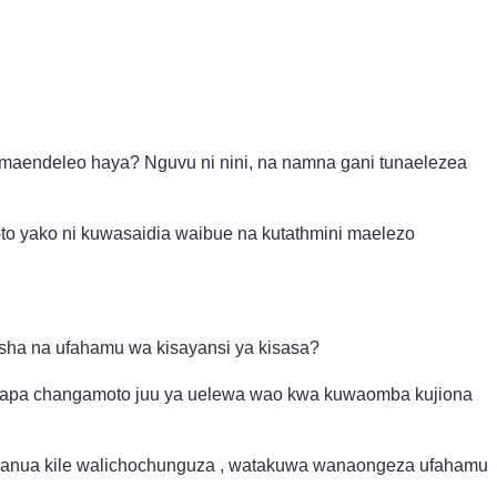
 maendeleo haya? Nguvu ni nini, na namna gani tunaelezea
o yako ni kuwasaidia waibue na kutathmini maelezo
ha na ufahamu wa kisayansi ya kisasa?
wapa changamoto juu ya uelewa wao kwa kuwaomba kujiona
mbanua kile walichochunguza , watakuwa wanaongeza ufahamu