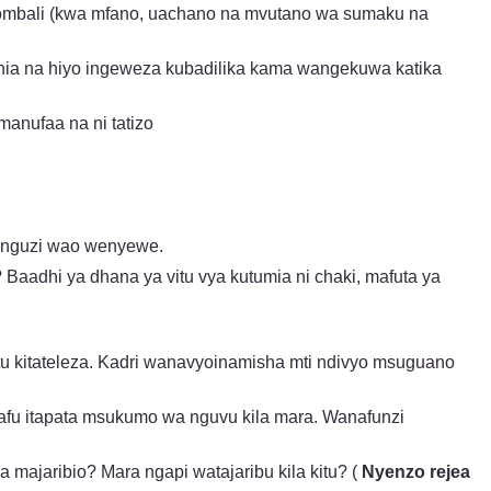
vyombali (kwa mfano, uachano na mvutano wa sumaku na
ia na hiyo ingeweza kubadilika kama wangekuwa katika
anufaa na ni tatizo
hunguzi wao wenyewe.
Baadhi ya dhana ya vitu vya kutumia ni chaki, mafuta ya
atu kitateleza. Kadri wanavyoinamisha mti ndivyo msuguano
afu itapata msukumo wa nguvu kila mara. Wanafunzi
 majaribio? Mara ngapi watajaribu kila kitu? (
Nyenzo rejea