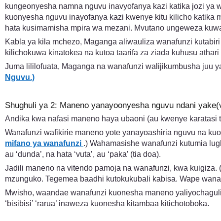
kungeonyesha namna nguvu inavyofanya kazi katika jozi ya w
kuonyesha nguvu inayofanya kazi kwenye kitu kilicho kat
hata kusimamisha mpira wa mezani. Mvutano ungeweza kuwafa
Kabla ya kila mchezo, Maganga aliwauliza wanafunzi kutabir
kilichokuwa kinatokea na kutoa taarifa za ziada kuhusu athari
Juma lililofuata, Maganga na wanafunzi walijikumbusha juu y
Nguvu.)
Shughuli ya 2: Maneno yanayoonyesha nguvu ndani yake(v
Andika kwa nafasi maneno haya ubaoni (au kwenye karatasi to
Wanafunzi wafikirie maneno yote yanayoashiria nguvu na kuo
mifano ya wanafunzi
.) Wahamasishe wanafunzi kutumia lug
au ‘dunda’, na hata ‘vuta’, au ‘paka’ (tia doa).
Jadili maneno na vitendo pamoja na wanafunzi, kwa kuigiz
mzunguko. Tegemea baadhi kutokukubali kabisa. Wape wana
Mwisho, waandae wanafunzi kuonesha maneno yaliyochaguliwa
‘bisibisi’ ‘rarua’ inaweza kuonesha kitambaa kitichotoboka.