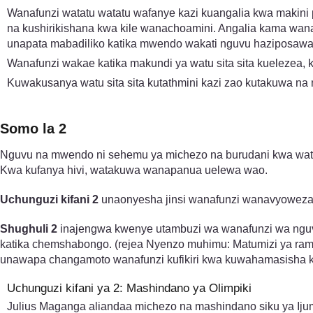
Wanafunzi watatu watatu wafanye kazi kuangalia kwa makini 
na kushirikishana kwa kile wanachoamini. Angalia kama wan
unapata mabadiliko katika mwendo wakati nguvu haziposaw
Wanafunzi wakae katika makundi ya watu sita sita kuelezea
Kuwakusanya watu sita sita kutathmini kazi zao kutakuwa na m
Somo la 2
Nguvu na mwendo ni sehemu ya michezo na burudani kwa wato
Kwa kufanya hivi, watakuwa wanapanua uelewa wao.
Uchunguzi kifani 2
unaonyesha jinsi wanafunzi wanavyoweza
Shughuli 2
inajengwa kwenye utambuzi wa wanafunzi wa ngu
katika chemshabongo. (rejea Nyenzo muhimu: Matumizi ya ra
unawapa changamoto wanafunzi kufikiri kwa kuwahamasisha ku
Uchunguzi kifani ya 2: Mashindano ya Olimpiki
Julius Maganga aliandaa michezo na mashindano siku ya Iju