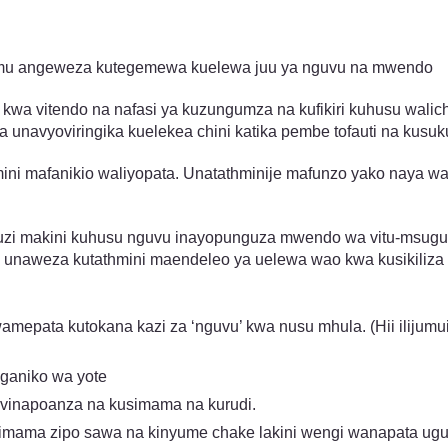
limu angeweza kutegemewa kuelewa juu ya nguvu na mwendo
i kwa vitendo na nafasi ya kuzungumza na kufikiri kuhusu wa
 unavyoviringika kuelekea chini katika pembe tofauti na kusuk
ni mafanikio waliyopata. Unatathminije mafunzo yako naya
zi makini kuhusu nguvu inayopunguza mwendo wa vitu-msugua
 unaweza kutathmini maendeleo ya uelewa wao kwa kusikiliz
amepata kutokana kazi za ‘nguvu’ kwa nusu mhula. (Hii ilijumu
ganiko wa yote
 vinapoanza na kusimama na kurudi.
osimama zipo sawa na kinyume chake lakini wengi wanapata u