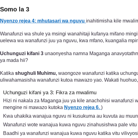
Somo la 3
Nyenzo rejea 4: mhutasari wa nguvu
inahitimisha kile mwa
Wanafunzi wa shule ya msingi wanahitaji kufanya mifano ming
uelewa wa wanafunzi juu ya nguvu, kwa mfano, kuangalia mpira
Uchunguzi kifani 3
unaonyesha namna Maganga anavyotathmi
ya mada hii?
Katika
shughuli Muhimu,
waongoze wanafunzi katika uchungu
uliwahamasisha wanafunzi kutoa mawazo yao. Wakati huohuo,
Uchunguzi kifani ya 3: Fikra za mwalimu
Hizi ni nakala za Maganga juu ya kile anachohisi wanafunzi w
mengine ni mawazo kutoka
Nyenzo rejea 6.
)
Kwa uhakika wanajua nguvu ni kusukuma au kuvuta au muun
Wanafunzi wote wanajua kuwa nguvu zinahusishwa pale vitu
Baadhi ya wanafunzi wanajua kuwa nguvu katika vitu vilivy