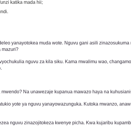
nzi katika mada hii;
ndi.
ndeleo yanayotokea muda wote. Nguvu gani asili zinazosukuma
a mazuri?
vyochukulia nguvu za kila siku. Kama mwalimu wao, changamot
.
a mwendo? Na unawezaje kupanua mawazo haya na kuhusianis
matukio yote ya nguvu yanayowazunguka. Kutoka mwanzo, ana
ezea nguvu zinazojitokeza kwenye picha. Kwa kujaribu kupa