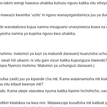
o-lakini wengi hawana uhakika kuhusu nguvu katika vitu vili
 mawazo kwamba ‘uzito’ ni nguvu wanayogandamiza juu ya dun
bado wanatatizwa kujua namna msuguano unavyoweza kuwa na m
onyesha namna ya kupima nguvu kwa uhakika.
muhimu: matumizi ya kazi za makundi darasani) kuanzisha uc
ali hili ubaoni: ni vitu gani vizuri katika kupunguza mwendo? 
 (rejea Nyenzo muhimu: Matumizi ya uchunguzi darasani.)
 kufaa zaidi) juu ya kipande cha mti. Kama watainamisha mti ki
 vitu tofauti kwenye mti?
afu. Kama utepe utavutwa nyuma katika kipimo hichohicho, sar
i kitatokea na kwa nini. Watawezaje kusafisha mti katikati ya