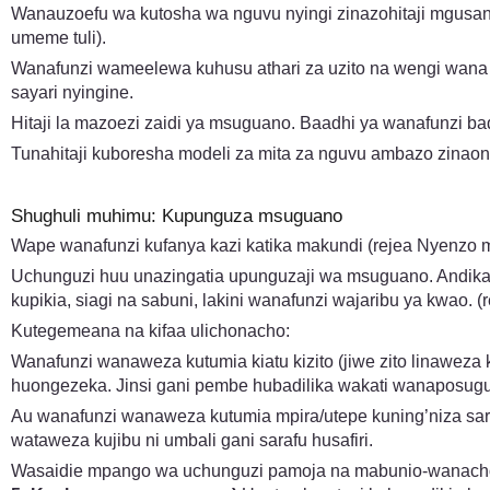
Wanauzoefu wa kutosha wa nguvu nyingi zinazohitaji mgusan
umeme tuli).
Wanafunzi wameelewa kuhusu athari za uzito na wengi wana
sayari nyingine.
Hitaji la mazoezi zaidi ya msuguano. Baadhi ya wanafunzi 
Tunahitaji kuboresha modeli za mita za nguvu ambazo zina
Shughuli muhimu: Kupunguza msuguano
Wape wanafunzi kufanya kazi katika makundi (rejea Nyenzo 
Uchunguzi huu unazingatia upunguzaji wa msuguano. Andika sw
kupikia, siagi na sabuni, lakini wanafunzi wajaribu ya kwao.
Kutegemeana na kifaa ulichonacho:
Wanafunzi wanaweza kutumia kiatu kizito (jiwe zito linaweza
huongezeka. Jinsi gani pembe hubadilika wakati wanaposugua
Au wanafunzi wanaweza kutumia mpira/utepe kuning’niza sar
wataweza kujibu ni umbali gani sarafu husafiri.
Wasaidie mpango wa uchunguzi pamoja na mabunio-wanachofikir