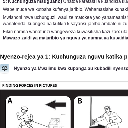
5: Kuchunguza msuguano)
Unatoa karatasi la kuandikia ku
Wape muda wa kutosha kufanya jaribio. Wahamasishe kunakil
Mwishoni mwa uchunguzi, waulize matokea yao yanamaanish
wanatenda, kuongea na kufikiri kisayansi-jambo ambalo ni zur
Fikiri namna wanafunzi wangeweza kuwasilisha kazi zao: ut
Mawazo zaidi ya majaribio ya nguvu ya namna ya kusaidia 
Nyenzo-rejea ya 1: Kuchunguza nguvu katika p
Nyenzo ya Mwalimu kwa kupanga au kubadili nyenzo i