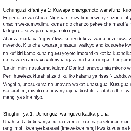
Uchunguzi kifani ya 1: Kuwapa changamoto wanafunzi kuo
Eugenia akiwa Abuja, Nigeria ni mwalimu mwenye uzoefu ali
unao mweka mwalimu kama ndio chanzo pekee cha maarifa n
kidogo na kuwapa changamoto nyingi.
Alianza mada ya ‘nguvu’ kwa kupendekeza wanafunzi kuwa wa
mwendo. Kitu cha kwanza jumatatu, walivyo andika tarehe kw
na kufikiri kama kuna nguvu yoyote imetumika katika kuandi
na mawazo ambayo yalimshangaza na hata kumpa changamoto
‘Lakini mimi nasukuma kalamu’ Danladi anayetumia mkono w
Peni huteleza kiurahisi zaidi kuliko kalamu ya risasi’- Labda
‘Angalia, unasukuma na unavuta wakati unasugua. Kusugua ni 
wa taratibu, mivuto na unyanyuaji na kushikilia kitabu dhidi
mengi ya aina hiyo.
Shughuli ya 1: Uchunguzi wa nguvu katika picha
Unahitajika kukusanya picha nzuri kutoka magazetini au mac
rangi mbili kwenye karatasi (imewekwa rangi kwa kuvuta na ku