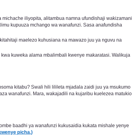
michache iliyopita, alitambua namna ufundishaji wakizamani
alimu kupuuza mchango wa wanafunzi. Sasa anafundisha
itahitaji maelezo kuhusiana na mawazo juu ya nguvu na
za kwa kuweka alama mbalimbali kwenye makaratasi. Walikuja
ma kitabu? Swali hili lilileta mjadala zaidi juu ya msukumo
gaza wanafunzi. Mara, wakajadili na kujaribu kuelezea matukio
aombe baadhi ya wanafunzi kukusaidia kukata mishale yenye
kwenye picha.)