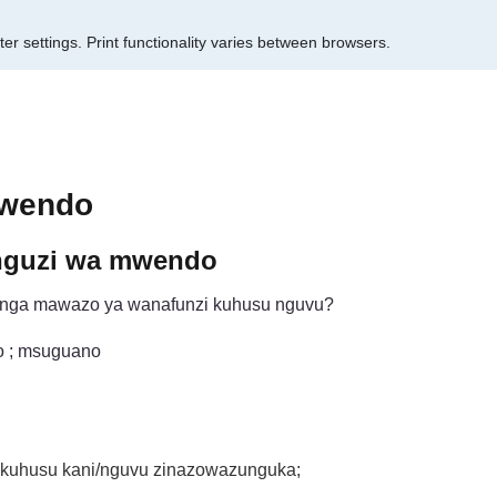
er settings.
Print functionality varies between browsers.
mwendo
unguzi wa mwendo
enga mawazo ya wanafunzi kuhusu nguvu?
o ; msuguano
 kuhusu kani/nguvu zinazowazunguka;