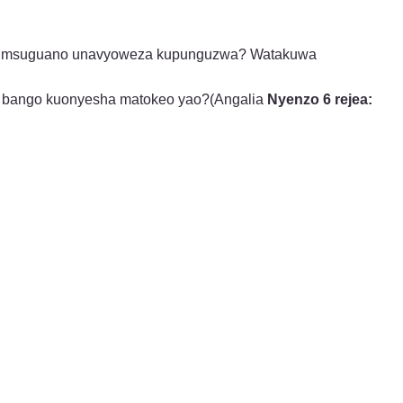
insi msuguano unavyoweza kupunguzwa? Watakuwa
eze bango kuonyesha matokeo yao?(Angalia
Nyenzo 6 rejea: