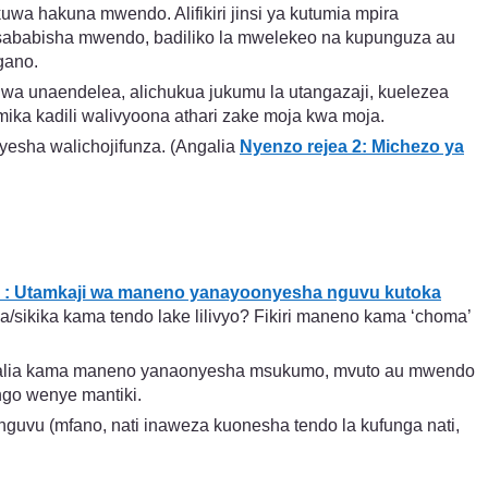
wa hakuna mwendo. Alifikiri jinsi ya kutumia mpira
sababisha mwendo, badiliko la mwelekeo na kupunguza au
gano.
wa unaendelea, alichukua jukumu la utangazaji, kuelezea
umika kadili walivyoona athari zake moja kwa moja.
yesha walichojifunza. (Angalia
Nyenzo rejea 2: Michezo ya
3 : Utamkaji wa maneno yanayoonyesha nguvu kutoka
sikika kama tendo lake lilivyo? Fikiri maneno kama ‘choma’
 Angalia kama maneno yanaonyesha msukumo, mvuto au mwendo
go wenye mantiki.
uvu (mfano, nati inaweza kuonesha tendo la kufunga nati,