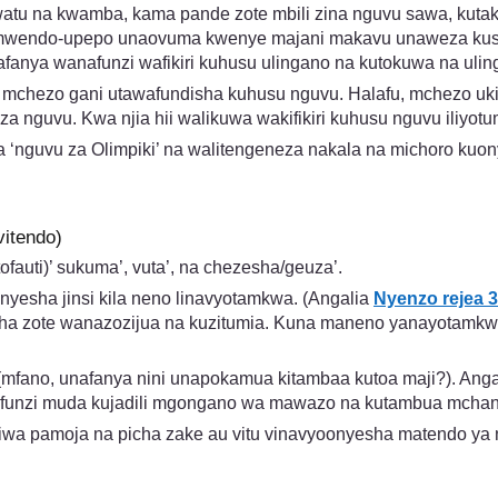
atu na kwamba, kama pande zote mbili zina nguvu sawa, kutaku
ika mwendo-upepo unaovuma kwenye majani makavu unaweza ku
nya wanafunzi wafikiri kuhusu ulingano na kutokuwa na ulin
i mchezo gani utawafundisha kuhusu nguvu. Halafu, mchezo uki
 za nguvu. Kwa njia hii walikuwa wakifikiri kuhusu nguvu iliyot
a ‘nguvu za Olimpiki’ na walitengeneza nakala na michoro kuon
itendo)
fauti)’ sukuma’, vuta’, na chezesha/geuza’.
nyesha jinsi kila neno linavyotamkwa. (Angalia
Nyenzo rejea 
ha zote wanazozijua na kuzitumia. Kuna maneno yanayotamkwa/
a. (mfano, unafanya nini unapokamua kitambaa kutoa maji?).
funzi muda kujadili mgongano wa mawazo na kutambua mchan
 pamoja na picha zake au vitu vinavyoonyesha matendo ya ng