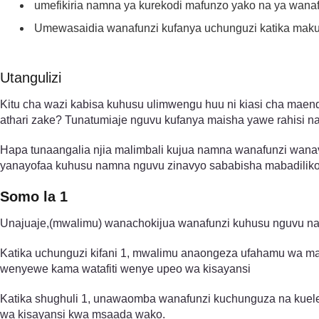
umefikiria namna ya kurekodi mafunzo yako na ya wanafu
Umewasaidia wanafunzi kufanya uchunguzi katika maku
Utangulizi
Kitu cha wazi kabisa kuhusu ulimwengu huu ni kiasi cha mae
athari zake? Tunatumiaje nguvu kufanya maisha yawe rahisi n
Hapa tunaangalia njia malimbali kujua namna wanafunzi wana
yanayofaa kuhusu namna nguvu zinavyo sababisha mabadiliko
Somo la 1
Unajuaje,(mwalimu) wanachokijua wanafunzi kuhusu nguvu n
Katika uchunguzi kifani 1, mwalimu anaongeza ufahamu wa 
wenyewe kama watafiti wenye upeo wa kisayansi
Katika shughuli 1, unawaomba wanafunzi kuchunguza na kuel
wa kisayansi kwa msaada wako.