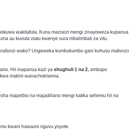
lichokuwa wakitafuta. Kuna mazoezi mengi zinayoweza kupanua
uma au kuvuta viatu kwenye sura mbalimbali za vitu.
 wanafunzi wako? Ungeweka kumbukumbu gani kuhusu mafunzo
no. Hii inapanua kazi ya
shughuli 1 na 2,
ambapo
a kwa makini wanachokisema.
isha majaribio na majadiliano mengi katika sehemu hii na
gumu kwani hawaoni nguvu yoyote.