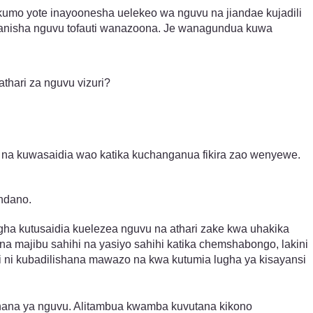
kumo yote inayoonesha uelekeo wa nguvu na jiandae kujadili
nganisha nguvu tofauti wanazoona. Je wanagundua kuwa
thari za nguvu vizuri?
na kuwasaidia wao katika kuchanganua fikira zao wenyewe.
ndano.
gha kutusaidia kuelezea nguvu na athari zake kwa uhakika
majibu sahihi na yasiyo sahihi katika chemshabongo, lakini
ni kubadilishana mawazo na kwa kutumia lugha ya kisayansi
dhana ya nguvu. Alitambua kwamba kuvutana kikono