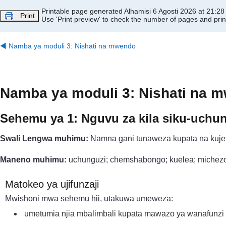
Ruka hadi kwa yaliyomo
Printable page generated Alhamisi 6 Agosti 2026 at 21:28
Print
Use 'Print preview' to check the number of pages and print
◀︎
Namba ya moduli 3: Nishati na mwendo
Namba ya moduli 3: Nishati na 
Sehemu ya 1: Nguvu za kila siku-uch
Swali Lengwa muhimu:
Namna gani tunaweza kupata na kuj
Maneno muhimu:
uchunguzi; chemshabongo; kuelea; michez
Matokeo ya ujifunzaji
Mwishoni mwa sehemu hii, utakuwa umeweza:
umetumia njia mbalimbali kupata mawazo ya wanafunzi