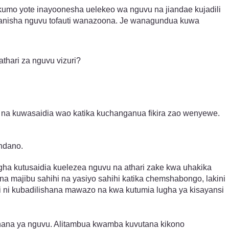
kumo yote inayoonesha uelekeo wa nguvu na jiandae kujadili
nganisha nguvu tofauti wanazoona. Je wanagundua kuwa
thari za nguvu vizuri?
na kuwasaidia wao katika kuchanganua fikira zao wenyewe.
ndano.
gha kutusaidia kuelezea nguvu na athari zake kwa uhakika
majibu sahihi na yasiyo sahihi katika chemshabongo, lakini
ni kubadilishana mawazo na kwa kutumia lugha ya kisayansi
dhana ya nguvu. Alitambua kwamba kuvutana kikono