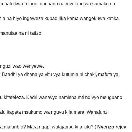
vyombali (kwa mfano, uachano na mvutano wa sumaku na
ia na hiyo ingeweza kubadilika kama wangekuwa katika
anufaa na ni tatizo
hunguzi wao wenyewe.
Baadhi ya dhana ya vitu vya kutumia ni chaki, mafuta ya
atu kitateleza. Kadri wanavyoinamisha mti ndivyo msuguano
afu itapata msukumo wa nguvu kila mara. Wanafunzi
 majaribio? Mara ngapi watajaribu kila kitu? (
Nyenzo rejea