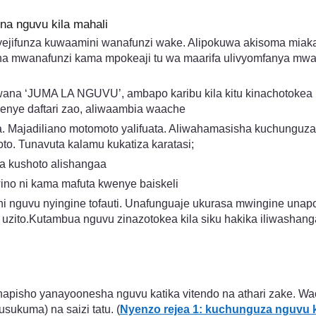
na nguvu kila mahali
yejifunza kuwaamini wanafunzi wake. Alipokuwa akisoma miaka 
a mwanafunzi kama mpokeaji tu wa maarifa ulivyomfanya mw
na ‘JUMA LA NGUVU’, ambapo karibu kila kitu kinachotokea k
enye daftari zao, aliwaambia waache
ka. Majadiliano motomoto yalifuata. Aliwahamasisha kuchungu
. Tunavuta kalamu kukatiza karatasi;
a kushoto alishangaa
 wino ni kama mafuta kwenye baiskeli
nguvu nyingine tofauti. Unafunguaje ukurasa mwingine unaposo
 ya uzito.Kutambua nguvu zinazotokea kila siku hakika iliwashan
hapisho yanayoonesha nguvu katika vitendo na athari zake. W
sukuma) na saizi tatu. (
Nyenzo rejea 1: kuchunguza nguvu 