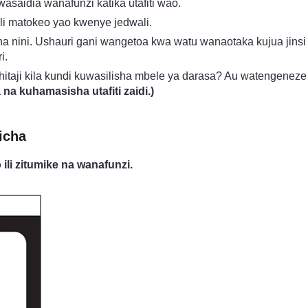
wasaidia wanafunzi katika utafiti wao.
i matokeo yao kwenye jedwali.
a nini. Ushauri gani wangetoa kwa watu wanaotaka kujua j
i.
ahitaji kila kundi kuwasilisha mbele ya darasa? Au watengen
na kuhamasisha utafiti zaidi.)
icha
li zitumike na wanafunzi.