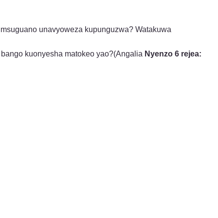
insi msuguano unavyoweza kupunguzwa? Watakuwa
eze bango kuonyesha matokeo yao?(Angalia
Nyenzo 6 rejea: