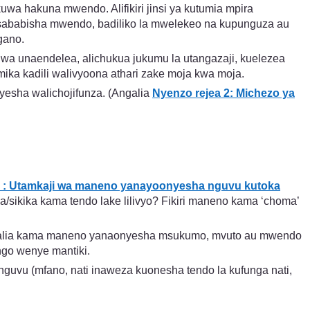
wa hakuna mwendo. Alifikiri jinsi ya kutumia mpira
sababisha mwendo, badiliko la mwelekeo na kupunguza au
gano.
wa unaendelea, alichukua jukumu la utangazaji, kuelezea
umika kadili walivyoona athari zake moja kwa moja.
yesha walichojifunza. (Angalia
Nyenzo rejea 2: Michezo ya
3 : Utamkaji wa maneno yanayoonyesha nguvu kutoka
sikika kama tendo lake lilivyo? Fikiri maneno kama ‘choma’
 Angalia kama maneno yanaonyesha msukumo, mvuto au mwendo
go wenye mantiki.
uvu (mfano, nati inaweza kuonesha tendo la kufunga nati,