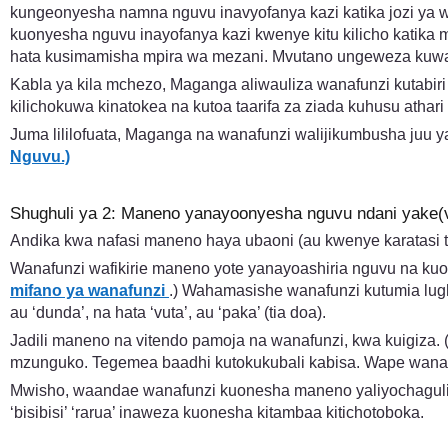
kungeonyesha namna nguvu inavyofanya kazi katika jozi ya w
kuonyesha nguvu inayofanya kazi kwenye kitu kilicho kat
hata kusimamisha mpira wa mezani. Mvutano ungeweza kuwafa
Kabla ya kila mchezo, Maganga aliwauliza wanafunzi kutabir
kilichokuwa kinatokea na kutoa taarifa za ziada kuhusu athari
Juma lililofuata, Maganga na wanafunzi walijikumbusha juu y
Nguvu.)
Shughuli ya 2: Maneno yanayoonyesha nguvu ndani yake(v
Andika kwa nafasi maneno haya ubaoni (au kwenye karatasi to
Wanafunzi wafikirie maneno yote yanayoashiria nguvu na kuo
mifano ya wanafunzi
.) Wahamasishe wanafunzi kutumia lug
au ‘dunda’, na hata ‘vuta’, au ‘paka’ (tia doa).
Jadili maneno na vitendo pamoja na wanafunzi, kwa kuigiz
mzunguko. Tegemea baadhi kutokukubali kabisa. Wape wana
Mwisho, waandae wanafunzi kuonesha maneno yaliyochaguliwa
‘bisibisi’ ‘rarua’ inaweza kuonesha kitambaa kitichotoboka.