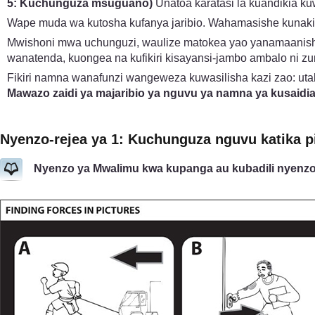
5: Kuchunguza msuguano)
Unatoa karatasi la kuandikia ku
Wape muda wa kutosha kufanya jaribio. Wahamasishe kunakil
Mwishoni mwa uchunguzi, waulize matokea yao yanamaanish
wanatenda, kuongea na kufikiri kisayansi-jambo ambalo ni zur
Fikiri namna wanafunzi wangeweza kuwasilisha kazi zao: ut
Mawazo zaidi ya majaribio ya nguvu ya namna ya kusaidia 
Nyenzo-rejea ya 1: Kuchunguza nguvu katika p
Nyenzo ya Mwalimu kwa kupanga au kubadili nyenzo i