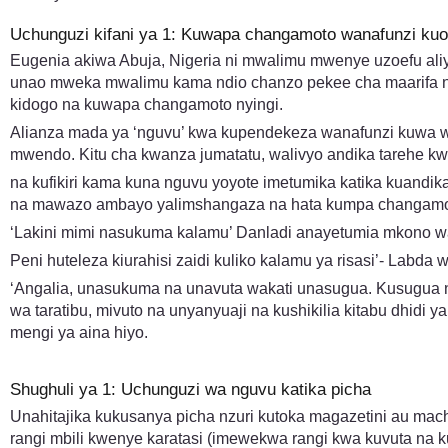
Uchunguzi kifani ya 1: Kuwapa changamoto wanafunzi kuo
Eugenia akiwa Abuja, Nigeria ni mwalimu mwenye uzoefu ali
unao mweka mwalimu kama ndio chanzo pekee cha maarifa n
kidogo na kuwapa changamoto nyingi.
Alianza mada ya ‘nguvu’ kwa kupendekeza wanafunzi kuwa wa
mwendo. Kitu cha kwanza jumatatu, walivyo andika tarehe kw
na kufikiri kama kuna nguvu yoyote imetumika katika kuandi
na mawazo ambayo yalimshangaza na hata kumpa changamoto
‘Lakini mimi nasukuma kalamu’ Danladi anayetumia mkono w
Peni huteleza kiurahisi zaidi kuliko kalamu ya risasi’- Labda
‘Angalia, unasukuma na unavuta wakati unasugua. Kusugua ni 
wa taratibu, mivuto na unyanyuaji na kushikilia kitabu dhidi
mengi ya aina hiyo.
Shughuli ya 1: Uchunguzi wa nguvu katika picha
Unahitajika kukusanya picha nzuri kutoka magazetini au mac
rangi mbili kwenye karatasi (imewekwa rangi kwa kuvuta na ku