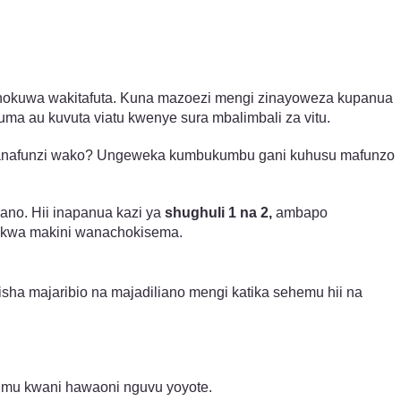
lichokuwa wakitafuta. Kuna mazoezi mengi zinayoweza kupanua
uma au kuvuta viatu kwenye sura mbalimbali za vitu.
 wanafunzi wako? Ungeweka kumbukumbu gani kuhusu mafunzo
no. Hii inapanua kazi ya
shughuli 1 na 2,
ambapo
a kwa makini wanachokisema.
isha majaribio na majadiliano mengi katika sehemu hii na
gumu kwani hawaoni nguvu yoyote.