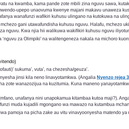
atu na kwamba, kama pande zote mbili zina nguvu sawa, kutaku
ika mwendo-upepo unaovuma kwenye majani makavu unaweza ku
nya wanafunzi wafikiri kuhusu ulingano na kutokuwa na ulin
i mchezo gani utawafundisha kuhusu nguvu. Halafu, mchezo uki
 za nguvu. Kwa njia hii walikuwa wakifikiri kuhusu nguvu iliyot
a ‘nguvu za Olimpiki’ na walitengeneza nakala na michoro kuon
itendo)
fauti)’ sukuma’, vuta’, na chezesha/geuza’.
nyesha jinsi kila neno linavyotamkwa. (Angalia
Nyenzo rejea 
ha zote wanazozijua na kuzitumia. Kuna maneno yanayotamkwa/
a. (mfano, unafanya nini unapokamua kitambaa kutoa maji?).
funzi muda kujadili mgongano wa mawazo na kutambua mchan
 pamoja na picha zake au vitu vinavyoonyesha matendo ya ng