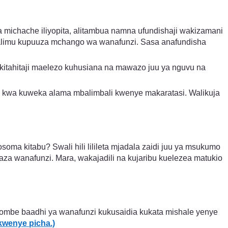
michache iliyopita, alitambua namna ufundishaji wakizamani
alimu kupuuza mchango wa wanafunzi. Sasa anafundisha
itahitaji maelezo kuhusiana na mawazo juu ya nguvu na
za kwa kuweka alama mbalimbali kwenye makaratasi. Walikuja
ma kitabu? Swali hili lilileta mjadala zaidi juu ya msukumo
gaza wanafunzi. Mara, wakajadili na kujaribu kuelezea matukio
aombe baadhi ya wanafunzi kukusaidia kukata mishale yenye
kwenye picha.)