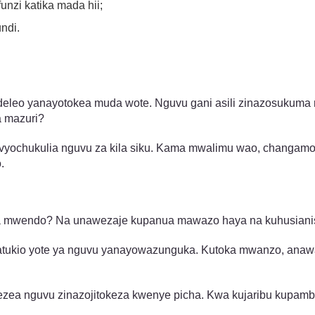
nzi katika mada hii;
ndi.
ndeleo yanayotokea muda wote. Nguvu gani asili zinazosukuma
a mazuri?
vyochukulia nguvu za kila siku. Kama mwalimu wao, changamot
.
a mwendo? Na unawezaje kupanua mawazo haya na kuhusianis
matukio yote ya nguvu yanayowazunguka. Kutoka mwanzo, ana
ezea nguvu zinazojitokeza kwenye picha. Kwa kujaribu kupa