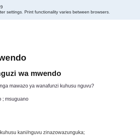
49
er settings.
Print functionality varies between browsers.
mwendo
unguzi wa mwendo
enga mawazo ya wanafunzi kuhusu nguvu?
o ; msuguano
 kuhusu kani/nguvu zinazowazunguka;