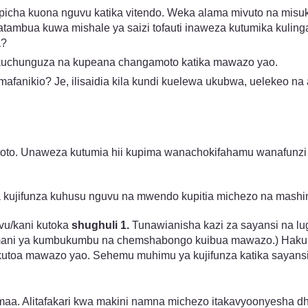
picha kuona nguvu katika vitendo. Weka alama mivuto na misu
atambua kuwa mishale ya saizi tofauti inaweza kutumika kuli
a?
, kuchunguza na kupeana changamoto katika mawazo yao.
afanikio? Je, ilisaidia kila kundi kuelewa ukubwa, uelekeo na a
to. Unaweza kutumia hii kupima wanachokifahamu wanafunzi 
 kujifunza kuhusu nguvu na mwendo kupitia michezo na mashi
vu/kani kutoka
shughuli 1.
Tunawianisha kazi za sayansi na lu
mani ya kumbukumbu na chemshabongo kuibua mawazo.) Hakuna 
toa mawazo yao. Sehemu muhimu ya kujifunza katika sayansi 
maa. Alitafakari kwa makini namna michezo itakavyoonyesha 