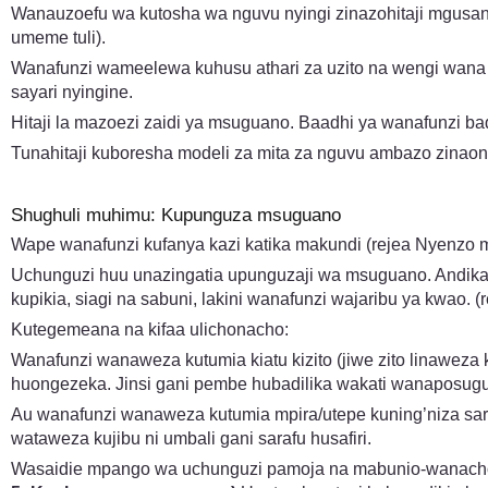
Wanauzoefu wa kutosha wa nguvu nyingi zinazohitaji mgusan
umeme tuli).
Wanafunzi wameelewa kuhusu athari za uzito na wengi wana
sayari nyingine.
Hitaji la mazoezi zaidi ya msuguano. Baadhi ya wanafunzi 
Tunahitaji kuboresha modeli za mita za nguvu ambazo zina
Shughuli muhimu: Kupunguza msuguano
Wape wanafunzi kufanya kazi katika makundi (rejea Nyenzo 
Uchunguzi huu unazingatia upunguzaji wa msuguano. Andika sw
kupikia, siagi na sabuni, lakini wanafunzi wajaribu ya kwao.
Kutegemeana na kifaa ulichonacho:
Wanafunzi wanaweza kutumia kiatu kizito (jiwe zito linaweza
huongezeka. Jinsi gani pembe hubadilika wakati wanaposugua
Au wanafunzi wanaweza kutumia mpira/utepe kuning’niza sar
wataweza kujibu ni umbali gani sarafu husafiri.
Wasaidie mpango wa uchunguzi pamoja na mabunio-wanachofikir