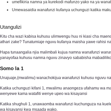
umefikiria namna ya kurekodi mafunzo yako na ya wanafu
Umewasaidia wanafunzi kufanya uchunguzi katika maku
Utangulizi
Kitu cha wazi kabisa kuhusu ulimwengu huu ni kiasi cha mae
athari zake? Tunatumiaje nguvu kufanya maisha yawe rahisi n
Hapa tunaangalia njia malimbali kujua namna wanafunzi wana
yanayofaa kuhusu namna nguvu zinavyo sababisha mabadiliko
Somo la 1
Unajuaje,(mwalimu) wanachokijua wanafunzi kuhusu nguvu n
Katika uchunguzi kifani 1, mwalimu anaongeza ufahamu wa 
wenyewe kama watafiti wenye upeo wa kisayansi
Katika shughuli 1, unawaomba wanafunzi kuchunguza na kuel
wa kisayansi kwa msaada wako.