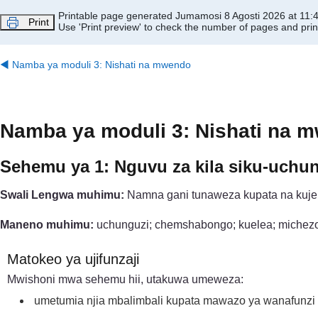
Ruka hadi kwa yaliyomo
Printable page generated Jumamosi 8 Agosti 2026 at 11:
Print
Use 'Print preview' to check the number of pages and print
◀︎
Namba ya moduli 3: Nishati na mwendo
Namba ya moduli 3: Nishati na 
Sehemu ya 1: Nguvu za kila siku-uch
Swali Lengwa muhimu:
Namna gani tunaweza kupata na kuj
Maneno muhimu:
uchunguzi; chemshabongo; kuelea; michez
Matokeo ya ujifunzaji
Mwishoni mwa sehemu hii, utakuwa umeweza:
umetumia njia mbalimbali kupata mawazo ya wanafunzi