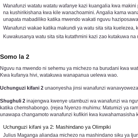
Wanafunzi watatu watatu wafanye kazi kuangalia kwa makini 
na kushirikishana kwa kile wanachoamini. Angalia kama wan
unapata mabadiliko katika mwendo wakati nguvu haziposaw
Wanafunzi wakae katika makundi ya watu sita sita kuelezea
Kuwakusanya watu sita sita kutathmini kazi zao kutakuwa na m
Somo la 2
Nguvu na mwendo ni sehemu ya michezo na burudani kwa wato
Kwa kufanya hivi, watakuwa wanapanua uelewa wao.
Uchunguzi kifani 2
unaonyesha jinsi wanafunzi wanavyoweza
Shughuli 2
inajengwa kwenye utambuzi wa wanafunzi wa ngu
katika chemshabongo. (rejea Nyenzo muhimu: Matumizi ya ra
unawapa changamoto wanafunzi kufikiri kwa kuwahamasisha ku
Uchunguzi kifani ya 2: Mashindano ya Olimpiki
Julius Maganga aliandaa michezo na mashindano siku ya Iju