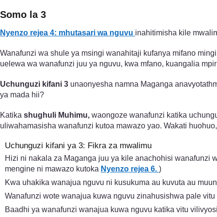
Somo la 3
Nyenzo rejea 4: mhutasari wa nguvu
inahitimisha kile mwa
Wanafunzi wa shule ya msingi wanahitaji kufanya mifano ming
uelewa wa wanafunzi juu ya nguvu, kwa mfano, kuangalia mpira
Uchunguzi kifani 3
unaonyesha namna Maganga anavyotathmi
ya mada hii?
Katika
shughuli Muhimu,
waongoze wanafunzi katika uchungu
uliwahamasisha wanafunzi kutoa mawazo yao. Wakati huohuo,
Uchunguzi kifani ya 3: Fikra za mwalimu
Hizi ni nakala za Maganga juu ya kile anachohisi wanafunzi w
mengine ni mawazo kutoka
Nyenzo rejea 6.
)
Kwa uhakika wanajua nguvu ni kusukuma au kuvuta au muun
Wanafunzi wote wanajua kuwa nguvu zinahusishwa pale vitu
Baadhi ya wanafunzi wanajua kuwa nguvu katika vitu vilivy