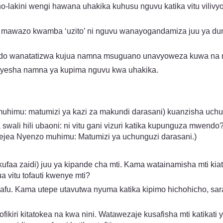
o-lakini wengi hawana uhakika kuhusu nguvu katika vitu vili
 mawazo kwamba ‘uzito’ ni nguvu wanayogandamiza juu ya dun
bado wanatatizwa kujua namna msuguano unavyoweza kuwa na m
onyesha namna ya kupima nguvu kwa uhakika.
muhimu: matumizi ya kazi za makundi darasani) kuanzisha uc
ali hili ubaoni: ni vitu gani vizuri katika kupunguza mwendo? 
 (rejea Nyenzo muhimu: Matumizi ya uchunguzi darasani.)
 kufaa zaidi) juu ya kipande cha mti. Kama watainamisha mti ki
 vitu tofauti kwenye mti?
afu. Kama utepe utavutwa nyuma katika kipimo hichohicho, sar
i kitatokea na kwa nini. Watawezaje kusafisha mti katikati ya