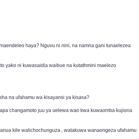
 maendeleo haya? Nguvu ni nini, na namna gani tunaelezea
o yako ni kuwasaidia waibue na kutathmini maelezo
ha na ufahamu wa kisayansi ya kisasa?
wapa changamoto juu ya uelewa wao kwa kuwaomba kujiona
mbanua kile walichochunguza , watakuwa wanaongeza ufahamu