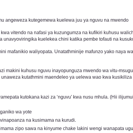
limu angeweza kutegemewa kuelewa juu ya nguvu na mwendo
i kwa vitendo na nafasi ya kuzungumza na kufikiri kuhusu wa
 unavyoviringika kuelekea chini katika pembe tofauti na kusuk
ni mafanikio waliyopata. Unatathminije mafunzo yako naya
zi makini kuhusu nguvu inayopunguza mwendo wa vitu-msugua
 unaweza kutathmini maendeleo ya uelewa wao kwa kusikiliz
amepata kutokana kazi za ‘nguvu’ kwa nusu mhula. (Hii ilijumu
ganiko wa yote
 vinapoanza na kusimama na kurudi.
osimama zipo sawa na kinyume chake lakini wengi wanapata u