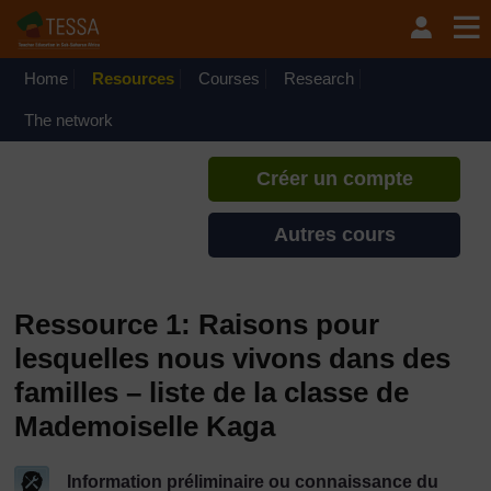
Passer au contenu principal
TESSA - Comores
Si vous créez un compte, vous
pouvez établir un profil
Home
Resources
Courses
Research
d'apprentissage personnel sur ce
site.
The network
Créer un compte
Autres cours
Ressource 1: Raisons pour
lesquelles nous vivons dans des
familles – liste de la classe de
Mademoiselle Kaga
Information préliminaire ou connaissance du