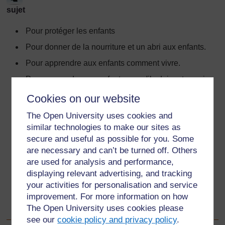
sujet
Pour protéger les enfants
Pour donner de la nourriture et un abri aux enfants.
Pour apprendre aux enfants comment vivre.
Pour apprendre aux enfants ce qu'ils doivent savoir,
par exemple être honnête, respecter les autres…
Cookies on our website
Parce que les enfants ne peuvent pas se débrouiller
The Open University uses cookies and
tout seuls.
similar technologies to make our sites as
Pour que les adultes aient de la compagnie.
secure and useful as possible for you. Some
Parce que les gens sont des êtres sociaux et ne
are necessary and can’t be turned off. Others
peuvent pas vivre tout seuls.
are used for analysis and performance,
displaying relevant advertising, and tracking
Pour donner des modèles aux enfants.
your activities for personalisation and service
Pour partager l’amitié et l'amour.
improvement. For more information on how
The Open University uses cookies please
Pour partager le travail.
see our
cookie policy and privacy policy
.