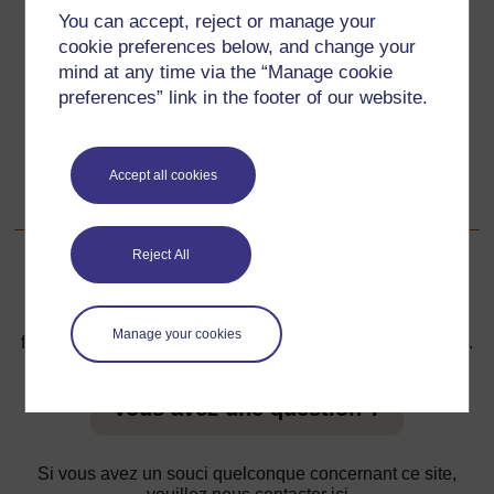
You can accept, reject or manage your
Précédent
Précédent
cookie preferences below, and change your
mind at any time via the “Manage cookie
3. Travailler avec la communauté
preferences” link in the footer of our website.
Suivant
Suivant
Accept all cookies
Ressource 2: Réseau familial
Reject All
Pour de plus amples informations, référez-vous à notre
Manage your cookies
foire aux questions qui peut vous fournir l'aide nécessaire.
Vous avez une question ?
Si vous avez un souci quelconque concernant ce site,