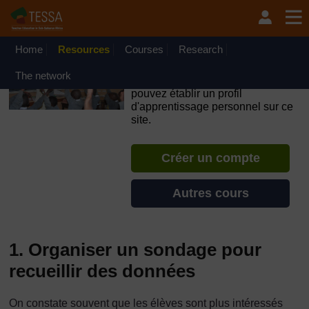
Passer au contenu principal
OpenLearn Create will be unavailable on Wednesday 12
August 2026 from 8am to 10.30am (GMT) due to routine
maintenance.
Home
Resources
Courses
Research
TESSA - Comores
The network
Si vous créez un compte, vous
pouvez établir un profil
d'apprentissage personnel sur ce
site.
Créer un compte
Autres cours
1. Organiser un sondage pour
recueillir des données
On constate souvent que les élèves sont plus intéressés