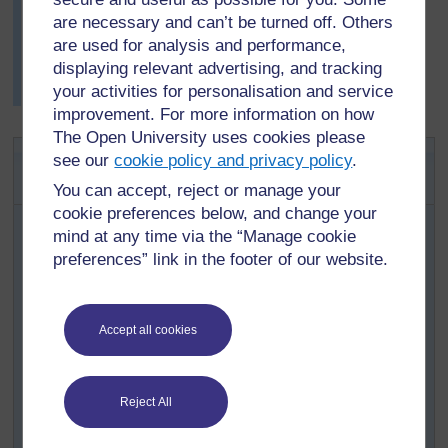
Plus tard, tous les groupes partagent leurs données ; on
are necessary and can’t be turned off. Others
leur demande de les exposer d’une manière ou d’une
are used for analysis and performance,
autre dans la classe. Mme Akpadja utilisera les
displaying relevant advertising, and tracking
données collectées ainsi dans le cadre des prochains
your activities for personalisation and service
cours.
improvement. For more information on how
The Open University uses cookies please
Activité 1 : Sondage de toute la
see our
cookie policy and privacy policy
.
classe
You can accept, reject or manage your
cookie preferences below, and change your
Avant de commencer, montrez à la classe comment faire
mind at any time via the “Manage cookie
un pointage (voir la
Ressource 1
). Demandez-leur s’ils
preferences” link in the footer of our website.
pensent que cette technique pourrait être utile.
Expliquez à la classe qu’ils vont faire un sondage sur
les anniversaires. Demandez-leur de suggérer une
Accept all cookies
bonne méthode pour organiser la liste des différents
mois dans l’année. Déplacez-vous ensuite à travers la
classe, en demandant à chaque élève de dire tout haut
son mois de naissance et faites en sorte que chaque
Reject All
élève enregistre l'information au fur et à mesure.