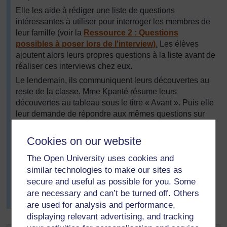
Elle les aide à rédiger une liste de questions
intéressantes à utiliser pour interroger les membres de
leur famille (voir la
Ressource 2 : Questions
possibles à poser lors de l'interview).
Les élèves
ajoutent alors leurs propres questions à la liste avant de
réaliser ces interviews chez eux.
Le lendemain, ils communiquent leurs découvertes au
reste de la classe. Mme Kpanté résume leurs
découvertes au tableau sous le titre « Avant ». Puis elle
leur demande de répondre aux mêmes questions sur
leurs propres vies, et résume ces informations sous le
titre « Maintenant ». Elle leur demande de penser en
Cookies on our website
quoi leurs vies sont différentes des vies des membres
The Open University uses cookies and
de leur famille dans le passé. Puis elle demande aux
élèves de comparer en groupe de deux « Avant » et «
similar technologies to make our sites as
Maintenant ». Les élèves plus jeunes écrivent
secure and useful as possible for you. Some
deux/trois phrases avec les mots inscrits sur le tableau.
are necessary and can’t be turned off. Others
Les élèves plus âgés écrivent un court paragraphe.
are used for analysis and performance,
displaying relevant advertising, and tracking