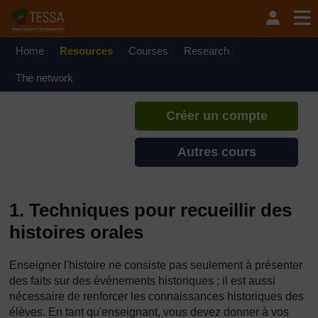
Passer au contenu principal
TESSA - Comores
Si vous créez un compte, vous
pouvez établir un profil
Home
Resources
Courses
Research
d'apprentissage personnel sur ce
site.
The network
Créer un compte
Autres cours
1. Techniques pour recueillir des
histoires orales
Enseigner l'histoire ne consiste pas seulement à présenter
des faits sur des événements historiques ; il est aussi
nécessaire de renforcer les connaissances historiques des
élèves. En tant qu'enseignant, vous devez donner à vos