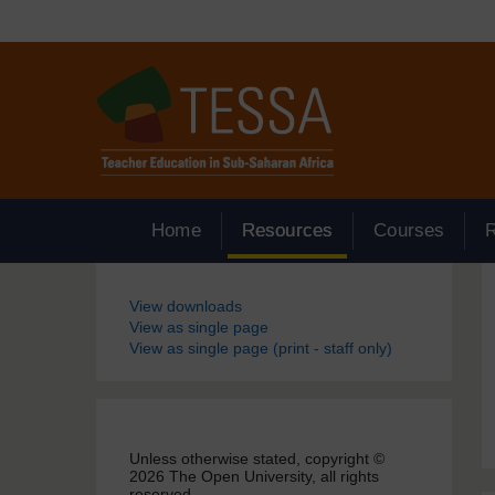
Passer au contenu principal
Home
Resources
Courses
Blocs
View downloads
View as single page
View as single page (print - staff only)
Unless otherwise stated, copyright ©
2026 The Open University, all rights
reserved.