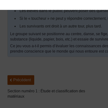
S’ils n’y arrivent pas, ou s’ils répètent ce qui a dé
Les élèves dans le public peuvent poser des questio
Si le « toucheur » ne peut y répondre correctement
Les survivants ont droit à un autre tour, plus tard.
Le groupe suivant se positionne au centre, danse, se fige
substance (liquide, papier, bois, etc.) et essaie de surviv
Ce jeu vous a-t-il permis d’évaluer les connaissances de
prendre conscience que le monde qui nous entoure est co
Précédent
Précédent
Section numéro 1 : Étude et classification des
matériaux