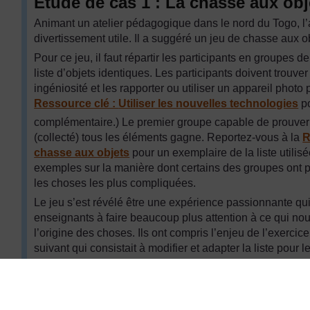
Étude de cas 1 : La chasse aux obj
Animant un atelier pédagogique dans le nord du Togo, l’a
divertissement utile. Il a suggéré un jeu de chasse aux o
Pour ce jeu, il faut répartir les participants en groupes
liste d’objets identiques. Les participants doivent trouve
ingéniosité et les rapporter ou utiliser un appareil photo p
Ressource clé :
Utiliser les nouvelles technologies
po
complémentaire.) Le premier groupe capable de prouver 
(collecté) tous les éléments gagne. Reportez-vous à la
R
chasse aux objets
pour un exemplaire de la liste utilisé
exemples sur la manière dont certains des groupes ont 
les choses les plus compliquées.
Le jeu s’est révélé être une expérience passionnante qui
enseignants à faire beaucoup plus attention à ce qui nou
l’origine des choses. Ils ont compris l’enjeu de l’exercic
suivant qui consistait à modifier et adapter la liste pour 
pour tester le jeu dans leurs classes respectives et pour 
lors de leur prochain atelier pédagogique.