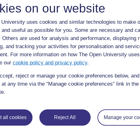
Activité 1 : Trouver, nommer et disc
kies on our website
la matière.
University uses cookies and similar technologies to make o
Cette activité s’appuie sur le jeu « statues musicales ».
 and useful as possible for you. Some are necessary and ca
Répartissez votre classe en groupes de 10-12 élève
f. Others are used for analysis and performance, displaying 
Mettez de la musique. Le premier groupe danse dans
g, and tracking your activities for personalisation and servic
autres élèves constituent le public.
nt. For more information on how The Open University uses
Arrêtez la musique.
e our
cookie policy and privacy policy
.
Les danseurs se figent (ceux qui bougent sortent du 
ccept, reject or manage your cookie preferences below, an
L’enseignant énonce à haute voie le nom d’une mati
 at any time via the “Manage cookie preferences” link in the 
Les danseurs se remettent à bouger et vont le plus v
te.
chose en métal.
Quiconque touche un type de métal déjà touché S
Le dernier à trouver un métal SORT également DU 
 all cookies
Reject All
Manage your co
À tour de rôle, les « toucheurs » doivent dire quelqu
train de toucher.