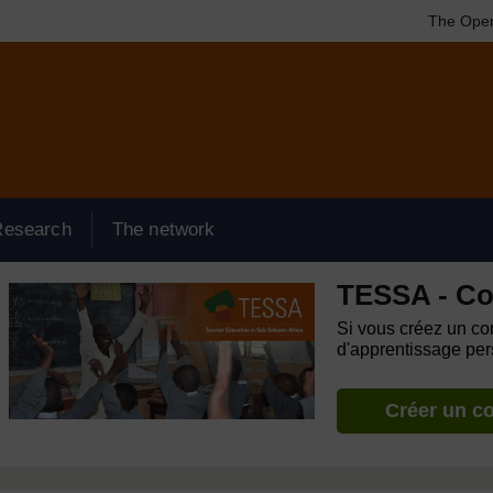
The Open
Research
The network
TESSA - C
Si vous créez un com
d'apprentissage pers
Créer un c