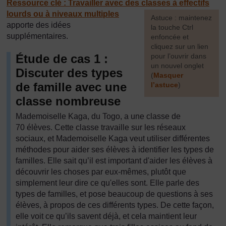
Ressource clé : Travailler avec des classes à effectifs
lourds ou à niveaux multiples
[
Astuce : maintenez
apporte des idées
la touche Ctrl
supplémentaires.
enfoncée et
cliquez sur un lien
Étude de cas 1 :
pour l’ouvrir dans
un nouvel onglet
Discuter des types
(
Masquer
de famille avec une
l’astuce
)
classe nombreuse
]
Mademoiselle Kaga, du Togo, a une classe de
70 élèves. Cette classe travaille sur les réseaux
sociaux, et Mademoiselle Kaga veut utiliser différentes
méthodes pour aider ses élèves à identifier les types de
familles. Elle sait qu’il est important d'aider les élèves à
découvrir les choses par eux-mêmes, plutôt que
simplement leur dire ce qu'elles sont. Elle parle des
types de familles, et pose beaucoup de questions à ses
élèves, à propos de ces différents types. De cette façon,
elle voit ce qu’ils savent déjà, et cela maintient leur