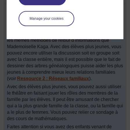
Pour cette activité, vous devez préparer un cours sur
l’exploration des réseaux familiaux. Pour ce faire, vous
Manage your cookies
devez prendre en compte les points suivants :
Si vous avez des élèves plus âgés ou une classe
nombreuse, il serait bien d'utiliser la même discussion et
les mêmes méthodes de retour d'informations que
Mademoiselle Kaga. Avec des élèves plus jeunes, vous
pouvez encore utiliser la discussion soit en groupe soit
avec la classe entière, mais il est possible que le fait de
dessiner des arbres généalogiques puisse aider les plus
jeunes à comprendre mieux leurs relations familiales
(voir
Ressource 2 : Réseaux familiaux
).
Avec des élèves plus jeunes, vous pouvez aussi utiliser
le théâtre en faisant jouer les rôles des membres de la
famille par les élèves. Il peut être amusant de chercher
qui a la plus grande famille de la classe, ou la famille qui
a le plus de femmes. Vous pouvez relier ce sondage à
des cours de mathématiques.
Faites attention si vous avez des enfants venant de