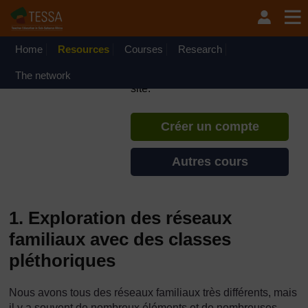
Passer au contenu principal
TESSA - République
Démocratique du Congo
Home
Resources
Courses
Si vous créez un compte, vous
Research
pouvez établir un profil
The network
d'apprentissage personnel sur ce
site.
Créer un compte
Autres cours
1. Exploration des réseaux
familiaux avec des classes
pléthoriques
Nous avons tous des réseaux familiaux très différents, mais
il y a souvent de nombreux éléments et de nombreuses