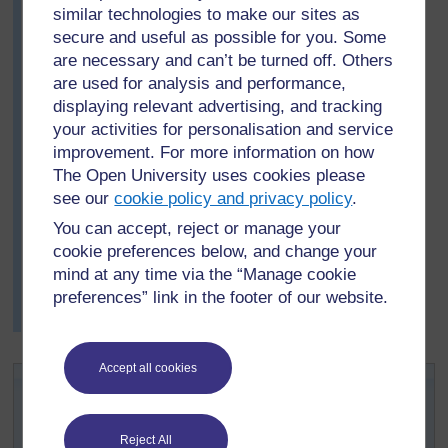
appartenant à chaque type de famille dans la classe. Ils
similar technologies to make our sites as
discutent ensuite avec la classe pour trouver pourquoi il
secure and useful as possible for you. Some
est important de respecter les différences
are necessary and can’t be turned off. Others
Lors du cours suivant, Mademoiselle Kaga demande
are used for analysis and performance,
aux mêmes groupes de discuter de la raison pour
displaying relevant advertising, and tracking
laquelle nous vivons dans des groupes familiaux. Les
your activities for personalisation and service
raisons qu’ils ont identifiées sont indiquées dans la
improvement. For more information on how
Ressource 1 : Raisons pour lesquelles nous vivons
The Open University uses cookies please
dans des familles
. Les enfants des groupes parlent
see our
cookie policy and privacy policy
.
aussi des types de maisons dans lesquelles ils vivent
You can accept, reject or manage your
et de quoi sont faites leurs maisons. Enfin, ils rédigent
cookie preferences below, and change your
un court texte sur leur propre famille, leur propre maison
mind at any time via the “Manage cookie
et expliquent en quoi elles sont différentes de celles
preferences” link in the footer of our website.
d’un autre élève de la classe, en général un ami
proche.
Accept all cookies
Activité 1 : Discussion et retour
d’information sur les réseaux
familiaux
Reject All