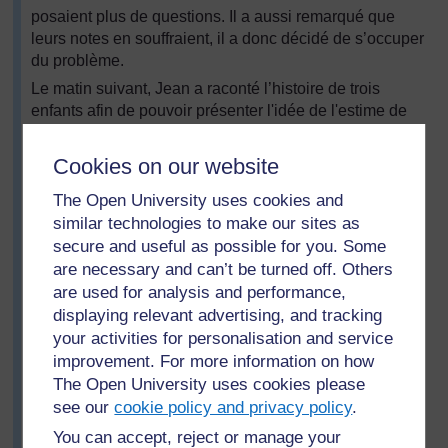
posaient plus de questions. Il a aussi remarqué que
leurs notes en souffraient, il a donc décidé de s’occuper
du problème.
Le matin suivant, Jean a raconté l’histoire de trois
enfants afin de pouvoir présenter l'idée de l'estime de
soi (voir la
Ressource 1 : Une histoire à propos de
l’estime de soi
).
Cookies on our website
Il a alors divisé la classe en trois groupes, A, B et C, et
The Open University uses cookies and
a demandé à chacun des groupes de faire la liste des
similar technologies to make our sites as
qualités d’une personne qui a :
secure and useful as possible for you. Some
une bonne estime de soi [
Groupe A
]
are necessary and can’t be turned off. Others
une faible estime de soi [
Groupe B
]
are used for analysis and performance,
displaying relevant advertising, and tracking
une estime de soi surdéveloppée [
Groupe C
].
your activities for personalisation and service
Ensuite, Jean a regroupé les enfants par trois, un de
improvement. For more information on how
chaque groupe, pour partager leurs idées avant d’en
The Open University uses cookies please
parler avec la classe entière.
see our
cookie policy and privacy policy
.
Ils ont pu identifier les différentes caractéristiques et
You can accept, reject or manage your
pourquoi elles étaient bonnes ou mauvaises pour les