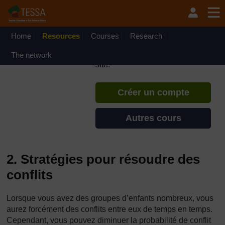
Passer au contenu principal
TESSA - République
Démocratique du Congo
Home
Resources
Courses
Si vous créez un compte, vous
Research
pouvez établir un profil
The network
d'apprentissage personnel sur ce
site.
Créer un compte
Autres cours
2. Stratégies pour résoudre des
conflits
Lorsque vous avez des groupes d’enfants nombreux, vous
aurez forcément des conflits entre eux de temps en temps.
Cependant, vous pouvez diminuer la probabilité de conflit