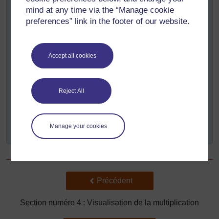
mind at any time via the “Manage cookie
Encouragez chaque élève à participer en demandant
preferences” link in the footer of our website.
aux groupes de deux de choisir d’abord celui qui sera le
scribe (celui qui dessinera) et celui qui enregistrera les
informations, puis d’échanger ces tâches. De cette
manière, vous serez sûr que tous les élèves
Accept all cookies
participeront.
Vous pouvez aussi distribuer des objets à vos élèves
(des graines ou de petits cailloux) comme pions.
Reject All
Demandez à des paires d’élèves de trouver des
« nombres carrés » (ceux qui ont des nombres égaux de
pions sur chaque ligne et autant de lignes que de
Manage your cookies
colonnes).
Précédent
Précédent
Section numéro 4 : Visualisation de la multiplication