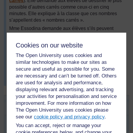
carrés
). Elle demande aux élèves de dessiner le plus
possible d’autres carrés comme ceux-ci en cinq
minutes. Elle explique à la classe que ces nombres
s’appellent des « nombres carrés ».
Mme Essodina demande aux élèves s’ils peuvent
trouver plus de nombres carrés et leur demande de
noter le nombre de petits carrés nécessaires pour créer
Cookies on our website
chaque grand carré.
The Open University uses cookies and
En permettant aux élèves de travailler avec un
similar technologies to make our sites as
maximum d’autonomie, Mme Essodina pense qu’ils
secure and useful as possible for you. Some
prendront de l’assurance et qu’ils trouveront la leçon
are necessary and can’t be turned off. Others
agréable. Elle s’aperçoit que la plupart des groupes
are used for analysis and performance,
travaillent bien ensemble.
displaying relevant advertising, and tracking
your activities for personalisation and service
Activité 1 : Créer des nombres
improvement. For more information on how
carrés avec des objets
The Open University uses cookies please
see our
cookie policy and privacy policy
.
Examinez la tâche de la
Ressource 1
. Lisez-la
soigneusement et essayez la tâche vous-même avant
You can accept, reject or manage your
de la réaliser avec votre classe.
cookie preferences below, and change your