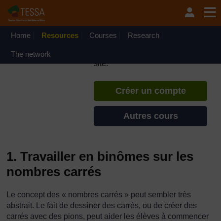
Passer au contenu principal
TESSA - République
Démocratique du Congo
Home
Resources
Courses
Si vous créez un compte, vous
Research
pouvez établir un profil
The network
d'apprentissage personnel sur ce
site.
Créer un compte
Autres cours
1. Travailler en binômes sur les
nombres carrés
Le concept des « nombres carrés » peut sembler très
abstrait. Le fait de dessiner des carrés, ou de créer des
carrés avec des pions, peut aider les élèves à commencer