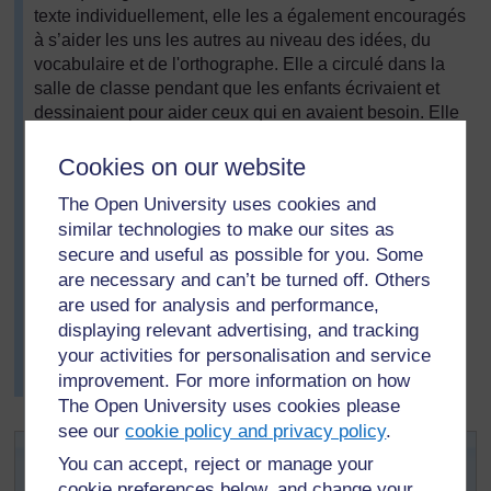
texte individuellement, elle les a également encouragés
à s’aider les uns les autres au niveau des idées, du
vocabulaire et de l'orthographe. Elle a circulé dans la
salle de classe pendant que les enfants écrivaient et
dessinaient pour aider ceux qui en avaient besoin. Elle
a été agréablement surprise de voir que la plupart des
élèves aimaient l'idée de devenir auteur et d'écrire pour
Cookies on our website
une vraie audience (leurs compagnons de classe). Elle
The Open University uses cookies and
s'est rendu compte que les enfants s'intéressaient
similar technologies to make our sites as
énormément à leur travail car leurs compagnons de
secure and useful as possible for you. Some
classe allaient le lire.
are necessary and can’t be turned off. Others
Lors de la leçon suivante, lorsqu'ils ont lu les histoires
are used for analysis and performance,
des uns et des autres, elle a remarqué que la plupart
displaying relevant advertising, and tracking
des « lecteurs peu motivés » avaient envie de lire ce
your activities for personalisation and service
que leurs camarades de classe avaient écrit et de voir
improvement. For more information on how
ce qu'ils avaient dessiné.
The Open University uses cookies please
see our
cookie policy and privacy policy
.
Activité 2: Ecrire de nouveaux
You can accept, reject or manage your
commencements et de nouvelles
cookie preferences below, and change your