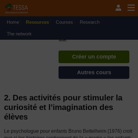
Passer au contenu principal
TESSA - République
Démocratique du Congo
Home
Resources
Courses
Si vous créez un compte, vous
Research
pouvez établir un profil
The network
d'apprentissage personnel sur ce
site.
Créer un compte
Autres cours
2. Des activités pour stimuler la
curiosité et l’imagination des
élèves
Le psychologue pour enfants Bruno Bettelheim (1976) croit
que si les histoires contiennent de la « magie » les enfants