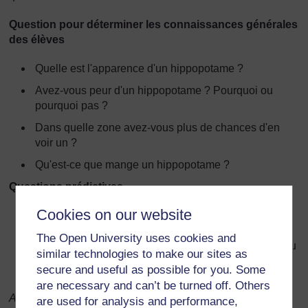
Question pour déterminer les connaissances générales
des élèves
Quelle est l'apparence d'un hippopotame ?
Avez-vous peur d'un hippopotame ? Pourquoi ou
pourquoi pas ?
Dans quelle zone avez-vous plus de chances d'en
voir un ?
Qu'est-ce que mange un hippopotame ?
Questions prédictives
Cookies on our website
Cette histoire s'appelle
hippopotame chaud.
Regardez le dessin de la couverture. (Il montre un
The Open University uses cookies and
hippopotame qui essaie de se protéger des rayons du
similar technologies to make our sites as
soleil sous les feuilles de palmiers). D'après vous de
secure and useful as possible for you. Some
quoi parle l'histoire ?
are necessary and can’t be turned off. Others
Adapté de : Dixie Elementary Magnet School, Website
are used for analysis and performance,