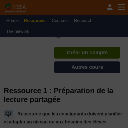
Passer au contenu principal
TESSA - République
Démocratique du Congo
Home
Resources
Courses
Si vous créez un compte, vous
Research
pouvez établir un profil
The network
d'apprentissage personnel sur ce
site.
Créer un compte
Autres cours
Ressource 1 : Préparation de la
lecture partagée
Ressource que les enseignants doivent planifier
et adapter au niveau ou aux besoins des élèves