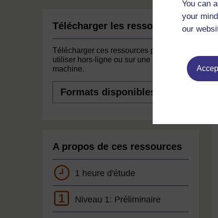
You can a
your mind
Télécharger les ressources
our websi
Télécharger ces ressources pour les
utiliser hors-ligne ou sur une autre
Accept
machine.
Formats
disponibles
A propos de ces ressources
1 heure d'étude
1
Niveau 1: Préliminaire