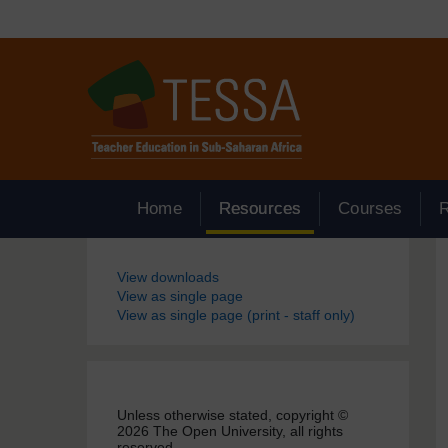
Passer au contenu principal
Home
Resources
Courses
Blocs
View downloads
View as single page
View as single page (print - staff only)
Unless otherwise stated, copyright ©
2026 The Open University, all rights
reserved.