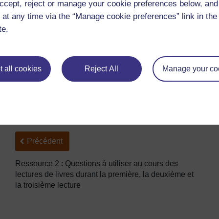
ccept, reject or manage your cookie preferences below, an
A qui se réfère le mot « il » ?
 at any time via the “Manage cookie preferences” link in the 
Où pensez-vous que se trouve-t-« il » ?
te.
D'après vous, que lui arrive-t-« il » ?
Qui est « l’homme » ?
Quelles autres personnes font partie de cette histoire 
 all cookies
Reject All
Manage your co
Qu'est-il probablement arrivé avant le début de cette h
Qu'arrivera-t-il après ?
Précédent
Précédent
Ressource 2 : Questions à utiliser au cours des
lectures de livres durant la première, la deuxième et
la troisième lecture