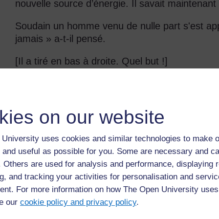
nouvelle source d’énergie. Il savait maintenant q
Soudain un homme venu de nulle part s'est app
jamais » a-t-il pensé.
[Il a tiré en bas à droite. Quel but !]
Notes
«
Ses jambes lui donnaient l’impression d’être un mé
kies on our website
facile à expliquer mais on pourrait dire que l'homme 
douleur lui paraissait un mélange de produit chimique
University uses cookies and similar technologies to make o
«
poursuivants
» : personnes qui suivent ou chassent 
 and useful as possible for you. Some are necessary and ca
«
source
» : un endroit à partir duquel on obtient une 
f. Others are used for analysis and performance, displaying 
«
énergie
» : vitalité, capacité de réaliser une activité.
g, and tracking your activities for personalisation and servic
nt. For more information on how The Open University uses
Questions à poser aux enfants durant la pré
e our
commencement alternatif ou d’une fin altern
cookie policy and privacy policy
.