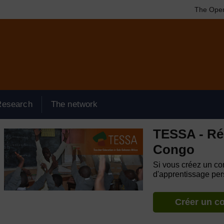
The Open
Research
The network
TESSA - Ré
Congo
Si vous créez un com
d'apprentissage pers
Créer un c