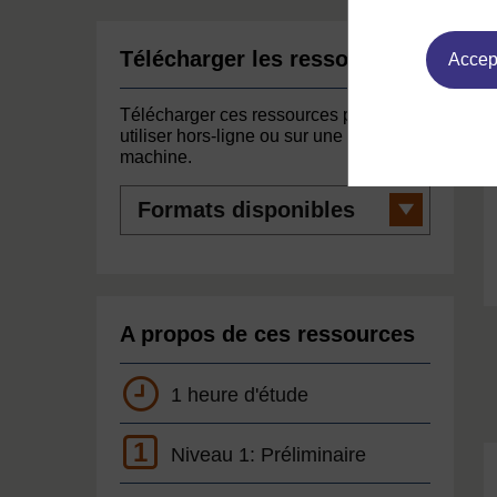
Télécharger les ressources
Accept
Télécharger ces ressources pour les
utiliser hors-ligne ou sur une autre
machine.
Formats
disponibles
A propos de ces ressources
1 heure d'étude
1
Niveau 1: Préliminaire