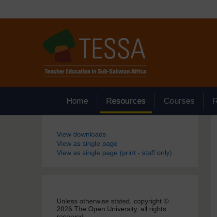
Passer au contenu principal
Home
Resources
Courses
Blocs
View downloads
View as single page
View as single page (print - staff only)
Unless otherwise stated, copyright ©
2026 The Open University, all rights
reserved.