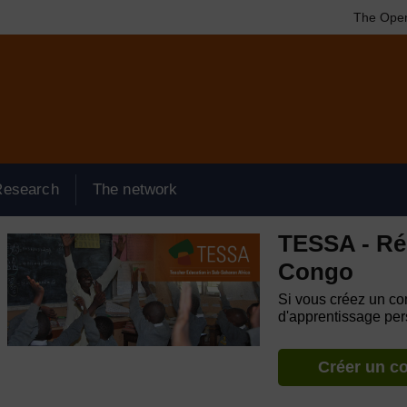
The Open
Research
The network
TESSA - Ré
Congo
Si vous créez un com
d'apprentissage pers
Créer un c