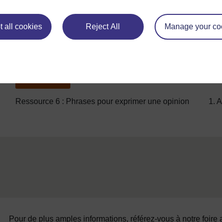
Les trois activités de cette section sont toutes des 
 all cookies
Reject All
Manage your co
devenir des lecteurs ou écrivains à l'esprit critique 
Précédent
Précédent
Ressource 6 : Phrases pour exprimer une opinion
1. A
Pour de plus amples informations, référez-vous à notre foire