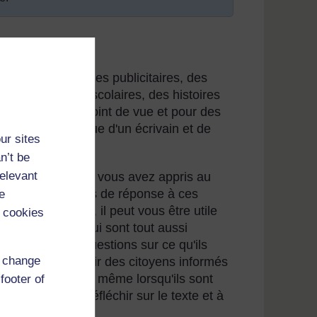
iques, des annonces publicitaires, des
iversitaires ou scolaires, des histoires
fonction de leur point de vue et pour des
fier le point de vue d'un écrivain et de
ur sites
opinion.
n’t be
relevant
nces, et à ce que vous avez appris au
antage d’éléments de réponse à ces
e
nt qu'enseignant, il peut vous être utile
 cookies
es différentes qui sont tout aussi
 se poser des questions sur ce qu'ils
d change
es aiderez à devenir des citoyens informés
ncer cet exercice même lorsqu'ils sont
footer of
couragez-les à réfléchir sur le texte et à