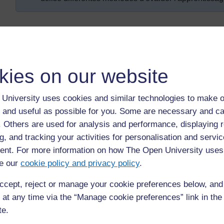
Introduction
Tous les écrivains, qu'ils rédigent des discours polit
articles de journaux et de magazines, des manuels un
kies on our website
pour enfants, ou tout autre type de texte, le font en 
raisons spécifiques. Il est important de pouvoir identi
University uses cookies and similar technologies to make o
pouvoir décider si l’on est d'accord ou pas avec son 
 and useful as possible for you. Some are necessary and ca
f. Others are used for analysis and performance, displaying 
En réfléchissant à vos propres expériences et croya
cours de vos études, vous pourrez disposer de dav
g, and tracking your activities for personalisation and servic
questions quel que soit le texte que vous lisez. En ta
nt. For more information on how The Open University uses
de comprendre que les enfants peuvent avoir des idé
e our
cookie policy and privacy policy
.
valables que les vôtres. En enseignant aux enfants à
ccept, reject or manage your cookie preferences below, an
lisent et à analyser différents points de vue, vous l
et à l'esprit critique développé. Vous pouvez comme
 at any time via the “Manage cookie preferences” link in the 
très jeunes. Lorsque vous leur lisez des histoires, en
te.
exprimer leur accord ou désaccord sur son contenu.