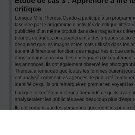
Étude de cas 3 : Apprendre à lire le
critique
Lorsque Mlle Theresa Gyado a participé à un programme 
fascinée par le programme d'activités de critique littérai
publicités d’un même produit dans des magazines différen
(jeunes ou âgées, ou appartenant à des groupes socio-éc
découvert que les images et les mots utilisés dans les 
étaient différents en fonction des magazines et que cer
dans certains journaux. Les enseignants ont également a
les annonces. Ils ont également observé les photographi
Theresa a remarqué que toutes les femmes étaient jeunes 
ont analysé comment les agences de publicité combinent 
identifié ce qu'ils ont remarqué en premier en voyant les 
Lorsque le conférencier leur a demandé ce qu'ils avaient 
analyseraient les publicités avec beaucoup plus d'esprit c
Ils ont compris que les personnes qui créent les publici
encourager les lecteurs à acheter le produit.
Ces designers choisissent également des tailles différent
page afin que les lecteurs remarquent certains mots ou 