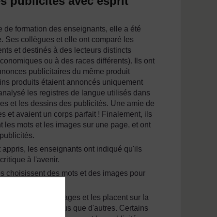
s publicités avec esprit
de formation des enseignants, elle a été
re. Ses collègues et elle ont comparé les
ts et destinés à des lecteurs distincts
onomiques ou à des races différents). Ils ont
annonces publicitaires du même produit
tains produits étaient annoncés uniquement
nalysé les registres de langue utilisés dans
es et les dessins des publicités. Une amie de
et avaient un corps parfait ! Finalement, ils
les mots et les images sur une page, et ont
publicités.
appris, les enseignants ont indiqué qu'ils
ritique à l'avenir.
tés choisissent des mots et des images pour
es de mots et d'images et les placent sur la
certaines images plus que d'autres. Certains