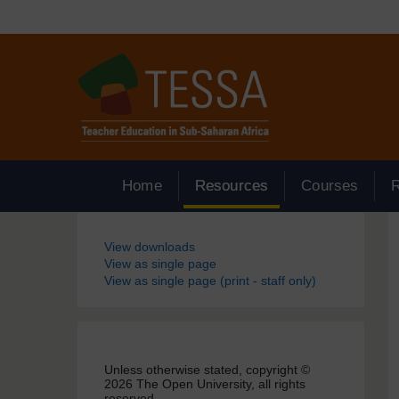
Passer au contenu principal
Home
Resources
Courses
Blocs
View downloads
View as single page
View as single page (print - staff only)
Unless otherwise stated, copyright ©
2026 The Open University, all rights
reserved.