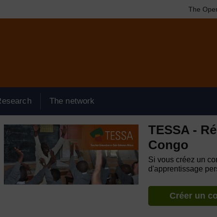
The Open
Research
The network
TESSA - Ré
Congo
Si vous créez un com
d'apprentissage pers
Créer un c