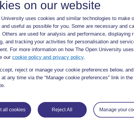
enseignants ont indiqué qu'ils étaient impatients de mon
kies on our website
tentaient de persuader les lecteurs d’agir d'une certain
comportements d'achat). Ces enseignants souhaitaient en
University uses cookies and similar technologies to make o
 and useful as possible for you. Some are necessary and ca
Activité clé : Lire les publicités ave
f. Others are used for analysis and performance, displaying 
g, and tracking your activities for personalisation and servic
Préparez-vous à cette activité et présentez-la à vos
nt. For more information on how The Open University uses
Ressource 3 : Lecture de publicités avec un espri
e our
cookie policy and privacy policy
.
publicités ou noter celles que vous avez lues dans
Donnez les publicités aux groupes et demandez-leur 
ccept, reject or manage your cookie preferences below, an
Qu'est-ce qui fait l'objet de la publicité ?
 at any time via the “Manage cookie preferences” link in the 
te.
A qui est-elle destinée ?
Comment les publicitaires essayent-ils de « vendre » 
sur le tableau pour avoir plus d’idées (voir la liste d
 all cookies
Reject All
Manage your co
Qui est-ce qui n'est pas concerné par cette publicité
Quelles questions poseriez-vous aux publicitaires ?
Après environ 15 minutes, demandez à quelque