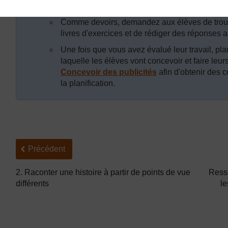
réponses.
Comme devoirs, demandez aux élèves de trouve
livres d'exercices et de rédiger des réponses a
Une fois que vous avez évalué leur travail, pla
laquelle les élèves vont concevoir et faire leur
Concevoir des publicités
afin d'obtenir des c
la planification.
Précédent
Précédent
2. Raconter une histoire à partir de points de vue
Resso
différents
le